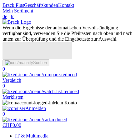
Brack Plus
Geschäftskunden
Kontakt
Mein Sortiment
de
|
fr
Wenn die Ergebnisse der automatischen Vervollständigung
verfügbar sind, verwenden Sie die Pfeiltasten nach oben und nach
unten zur Überprüfung und die Eingabetaste zur Auswahl.
Suchen
0
Vergleich
0
Merklisten
Mein Konto
Anmelden
0
CHF
0.00
IT & Multimedia