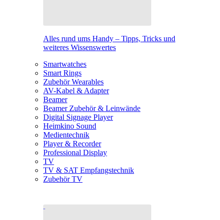
Alles rund ums Handy – Tipps, Tricks und
weiteres Wissenswertes
Smartwatches
Smart Rings
Zubehör Wearables
AV-Kabel & Adapter
Beamer
Beamer Zubehör & Leinwände
Digital Signage Player
Heimkino Sound
Medientechnik
Player & Recorder
Professional Display
TV
TV & SAT Empfangstechnik
Zubehör TV