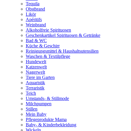
Tequila
Obstbrand
Likör
Apéritifs
Weinbrand
Alkoholfreie Spirituosen
Geschenkartikel Spirituosen & Getränke
Bad & WC
Küche & Geschirr
Reinigungsmittel & Haushaltsutensilien
Waschen & Textilpflege
Hundewelt
Katzenwelt
Nagerwelt
Tiere im Garten
Aquaristik
Terraristik
Teich
Umstands- & Stillmode
Milchpumpen
Stillen
Mein Baby
Pflegeprodukte Mama
Baby- & Kinderbekleidung
Wickeln