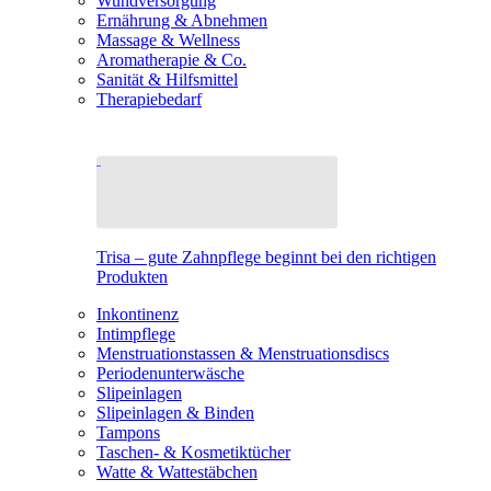
Wundversorgung
Ernährung & Abnehmen
Massage & Wellness
Aromatherapie & Co.
Sanität & Hilfsmittel
Therapiebedarf
Trisa – gute Zahnpflege beginnt bei den richtigen
Produkten
Inkontinenz
Intimpflege
Menstruationstassen & Menstruationsdiscs
Periodenunterwäsche
Slipeinlagen
Slipeinlagen & Binden
Tampons
Taschen- & Kosmetiktücher
Watte & Wattestäbchen