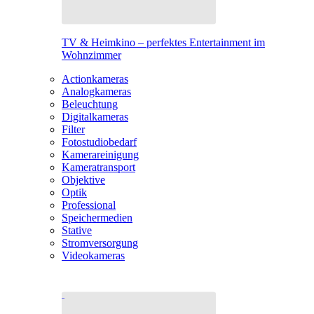
TV & Heimkino – perfektes Entertainment im
Wohnzimmer
Actionkameras
Analogkameras
Beleuchtung
Digitalkameras
Filter
Fotostudiobedarf
Kamerareinigung
Kameratransport
Objektive
Optik
Professional
Speichermedien
Stative
Stromversorgung
Videokameras