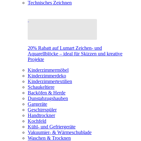
Technisches Zeichnen
20% Rabatt auf Lumart Zeichen- und
Aquarellblöcke – ideal für Skizzen und kreative
Projekte
Kinderzimmermöbel
Kinderzimmerdeko
Kinderzimmertextilien
Schaukeltiere
Backöfen & Herde
Dunstabzugshauben
Gargeräte
Geschirrspüler
Handtrockner
Kochfeld
Kühl- und Gefriergeräte
Vakuumier- & Wärmeschublade
Waschen & Trocknen