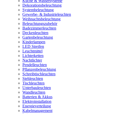
Küche & Wassersysteme
Dekorationsbeleuchtung
Systembeleuchtung
Gewerbe- & Industrieleuchten
Weihnachtsbeleuchtung
Beleuchtungszubehör
Badezimmerleuchten
Deckenleuchten
Gartenbeleuchtung
Kinderlampen
LED Streifen
Leuchtmittel
Lichterketten
Nachtlichter
Pendelleuchten
Pflanzenbeleuchtung
Schreibtischleuchten
Stehleuchten
Tischleuchten
Unterbauleuchten
Wandleuchten
Batterien & Akkus
Elektroinstallation
Energieverteilung
Kabelmanagement