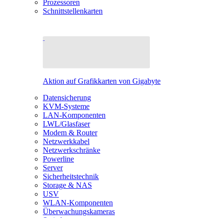
Prozessoren
Schnittstellenkarten
Aktion auf Grafikkarten von Gigabyte
Datensicherung
KVM-Systeme
LAN-Komponenten
LWL/Glasfaser
Modem & Router
Netzwerkkabel
Netzwerkschränke
Powerline
Server
Sicherheitstechnik
Storage & NAS
USV
WLAN-Komponenten
Überwachungskameras