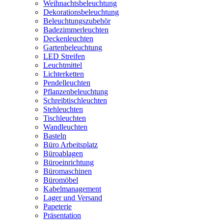
Weihnachtsbeleuchtung
Dekorationsbeleuchtung
Beleuchtungszubehör
Badezimmerleuchten
Deckenleuchten
Gartenbeleuchtung
LED Streifen
Leuchtmittel
Lichterketten
Pendelleuchten
Pflanzenbeleuchtung
Schreibtischleuchten
Stehleuchten
Tischleuchten
Wandleuchten
Basteln
Büro Arbeitsplatz
Büroablagen
Büroeinrichtung
Büromaschinen
Büromöbel
Kabelmanagement
Lager und Versand
Papeterie
Präsentation