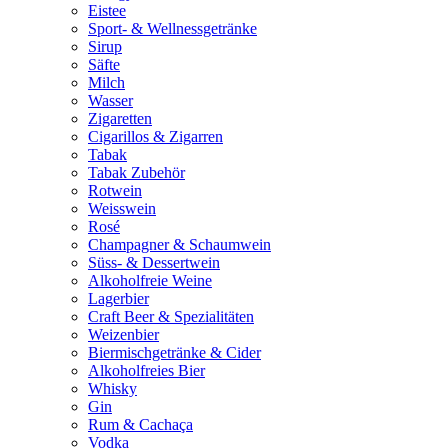
Eistee
Sport- & Wellnessgetränke
Sirup
Säfte
Milch
Wasser
Zigaretten
Cigarillos & Zigarren
Tabak
Tabak Zubehör
Rotwein
Weisswein
Rosé
Champagner & Schaumwein
Süss- & Dessertwein
Alkoholfreie Weine
Lagerbier
Craft Beer & Spezialitäten
Weizenbier
Biermischgetränke & Cider
Alkoholfreies Bier
Whisky
Gin
Rum & Cachaça
Vodka