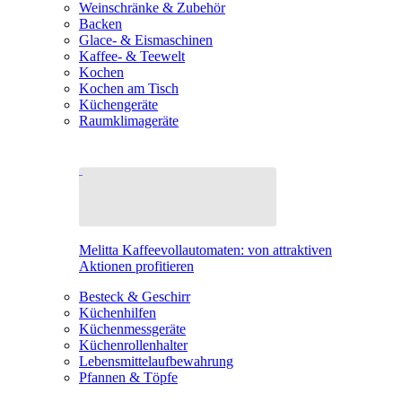
Weinschränke & Zubehör
Backen
Glace- & Eismaschinen
Kaffee- & Teewelt
Kochen
Kochen am Tisch
Küchengeräte
Raumklimageräte
Melitta Kaffeevollautomaten: von attraktiven
Aktionen profitieren
Besteck & Geschirr
Küchenhilfen
Küchenmessgeräte
Küchenrollenhalter
Lebensmittelaufbewahrung
Pfannen & Töpfe