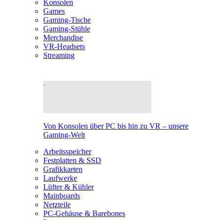
Konsolen
Games
Gaming-Tische
Gaming-Stühle
Merchandise
VR-Headsets
Streaming
Von Konsolen über PC bis hin zu VR – unsere
Gaming-Welt
Arbeitsspeicher
Festplatten & SSD
Grafikkarten
Laufwerke
Lüfter & Kühler
Mainboards
Netzteile
PC-Gehäuse & Barebones