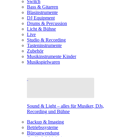
Switch
Bass & Gitarren
Blasinstrumente
DJ Equipment
Drums & Percussion
Licht & Bühne
Live
Studio & Recording
Tasteninstrumente
Zubehör
Musikinstrumente Kinder
Musikspielwaren
Sound & Light – alles für Musiker, DJs,
Recording und Bühne
Backup & Imaging
Betriebssysteme
Büroanwendung