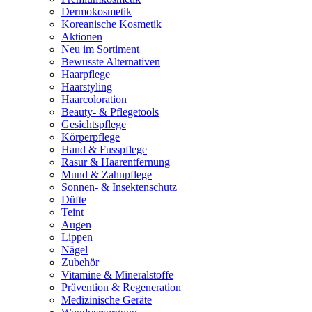
Dermokosmetik
Koreanische Kosmetik
Aktionen
Neu im Sortiment
Bewusste Alternativen
Haarpflege
Haarstyling
Haarcoloration
Beauty- & Pflegetools
Gesichtspflege
Körperpflege
Hand & Fusspflege
Rasur & Haarentfernung
Mund & Zahnpflege
Sonnen- & Insektenschutz
Düfte
Teint
Augen
Lippen
Nägel
Zubehör
Vitamine & Mineralstoffe
Prävention & Regeneration
Medizinische Geräte