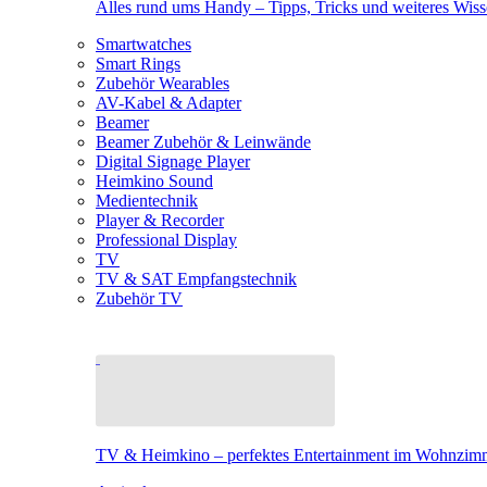
Alles rund ums Handy – Tipps, Tricks und weiteres Wis
Smartwatches
Smart Rings
Zubehör Wearables
AV-Kabel & Adapter
Beamer
Beamer Zubehör & Leinwände
Digital Signage Player
Heimkino Sound
Medientechnik
Player & Recorder
Professional Display
TV
TV & SAT Empfangstechnik
Zubehör TV
TV & Heimkino – perfektes Entertainment im Wohnzim