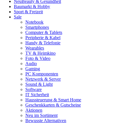
Neu
Beauty & Gesundheit
Baumarkt & Hobby
Sport & Freizeit
Sale
Notebook
Smartphones
Computer & Tablets
Peripherie & Kabel
Handy & Telefonie
Wearables
TV & Heimkino
Foto & Video
Audio
Gaming
PC Komponenten
Netzwerk & Server
Sound & Light
Software
IT Sicherheit
Haussteuerung & Smart Home
Geschenkkarten & Gutscheine
Aktionen
Neu im Sortiment
Bewusste Alternativen