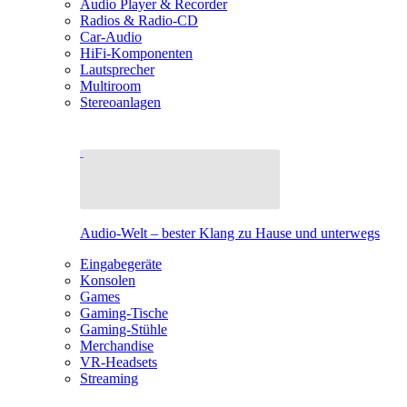
Audio Player & Recorder
Radios & Radio-CD
Car-Audio
HiFi-Komponenten
Lautsprecher
Multiroom
Stereoanlagen
Audio-Welt – bester Klang zu Hause und unterwegs
Eingabegeräte
Konsolen
Games
Gaming-Tische
Gaming-Stühle
Merchandise
VR-Headsets
Streaming