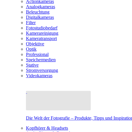
Actionkameras
Analogkameras
Beleuchtung
Digitalkameras
Filter
Fotostudiobedarf
Kamerareinigung
Kameratransport
Objektive
Optik
Professional
Speichermedien
Stative
Stromversorgung
Videokameras
Die Welt der Fotografie – Produkte, Tipps und Inspiratio
Kopfhörer & Headsets