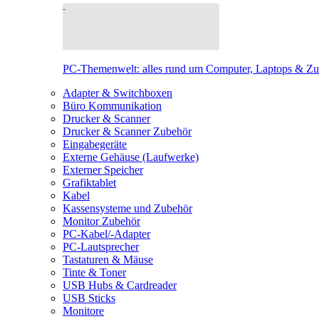
PC-Themenwelt: alles rund um Computer, Laptops & Z
Adapter & Switchboxen
Büro Kommunikation
Drucker & Scanner
Drucker & Scanner Zubehör
Eingabegeräte
Externe Gehäuse (Laufwerke)
Externer Speicher
Grafiktablet
Kabel
Kassensysteme und Zubehör
Monitor Zubehör
PC-Kabel/-Adapter
PC-Lautsprecher
Tastaturen & Mäuse
Tinte & Toner
USB Hubs & Cardreader
USB Sticks
Monitore