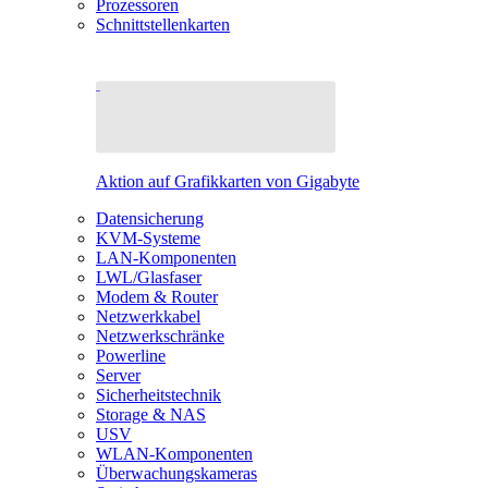
Prozessoren
Schnittstellenkarten
Aktion auf Grafikkarten von Gigabyte
Datensicherung
KVM-Systeme
LAN-Komponenten
LWL/Glasfaser
Modem & Router
Netzwerkkabel
Netzwerkschränke
Powerline
Server
Sicherheitstechnik
Storage & NAS
USV
WLAN-Komponenten
Überwachungskameras