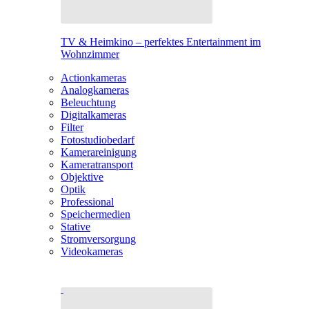
TV & Heimkino – perfektes Entertainment im
Wohnzimmer
Actionkameras
Analogkameras
Beleuchtung
Digitalkameras
Filter
Fotostudiobedarf
Kamerareinigung
Kameratransport
Objektive
Optik
Professional
Speichermedien
Stative
Stromversorgung
Videokameras