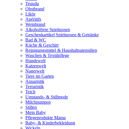
Tequila
Obstbrand
Likör
Apéritifs
Weinbrand
Alkoholfreie Spirituosen
Geschenkartikel Spirituosen & Getränke
Bad & WC
Küche & Geschirr
Reinigungsmittel & Haushaltsutensilien
Waschen & Textilpflege
Hundewelt
Katzenwelt
Nagerwelt
Tiere im Garten
Aquaristik
Terraristik
Teich
Umstands- & Stillmode
Milchpumpen
Stillen
Mein Baby
Pflegeprodukte Mama
Baby- & Kinderbekleidung
Wickeln