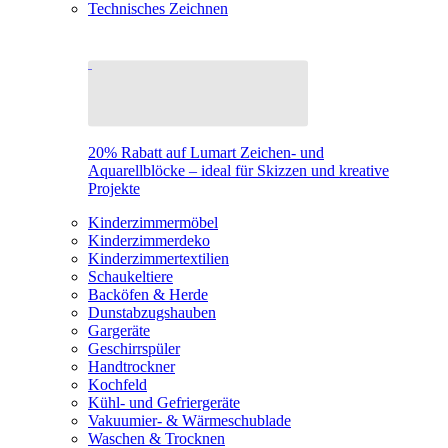
Technisches Zeichnen
20% Rabatt auf Lumart Zeichen- und
Aquarellblöcke – ideal für Skizzen und kreative
Projekte
Kinderzimmermöbel
Kinderzimmerdeko
Kinderzimmertextilien
Schaukeltiere
Backöfen & Herde
Dunstabzugshauben
Gargeräte
Geschirrspüler
Handtrockner
Kochfeld
Kühl- und Gefriergeräte
Vakuumier- & Wärmeschublade
Waschen & Trocknen