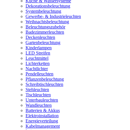
Küche & Wassersysteme
Dekorationsbeleuchtung
Systembeleuchtung
Gewerbe- & Industrieleuchten
Weihnachtsbeleuchtung
Beleuchtungszubehör
Badezimmerleuchten
Deckenleuchten
Gartenbeleuchtung
Kinderlampen
LED Streifen
Leuchtmittel
Lichterketten
Nachtlichter
Pendelleuchten
Pflanzenbeleuchtung
Schreibtischleuchten
Stehleuchten
Tischleuchten
Unterbauleuchten
Wandleuchten
Batterien & Akkus
Elektroinstallation
Energieverteilung
Kabelmanagement