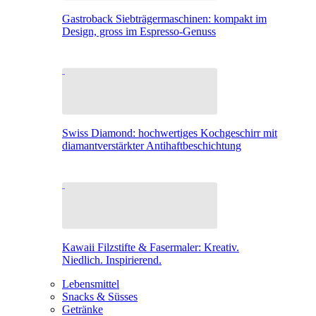
Gastroback Siebträgermaschinen: kompakt im
Design, gross im Espresso-Genuss
Swiss Diamond: hochwertiges Kochgeschirr mit
diamantverstärkter Antihaftbeschichtung
Kawaii Filzstifte & Fasermaler: Kreativ.
Niedlich. Inspirierend.
Lebensmittel
Snacks & Süsses
Getränke