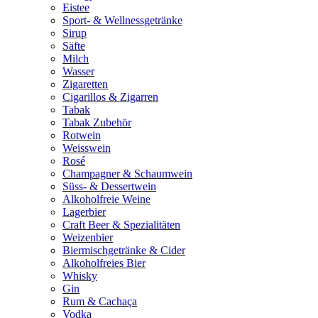
Eistee
Sport- & Wellnessgetränke
Sirup
Säfte
Milch
Wasser
Zigaretten
Cigarillos & Zigarren
Tabak
Tabak Zubehör
Rotwein
Weisswein
Rosé
Champagner & Schaumwein
Süss- & Dessertwein
Alkoholfreie Weine
Lagerbier
Craft Beer & Spezialitäten
Weizenbier
Biermischgetränke & Cider
Alkoholfreies Bier
Whisky
Gin
Rum & Cachaça
Vodka