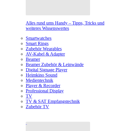
Alles rund ums Handy – Tipps, Tricks und
weiteres Wissenswertes
Smartwatches
Smart Rings
Zubehör Wearables
AV-Kabel & Adapter
Beamer
Beamer Zubehör & Leinwände
Digital Signage Player
Heimkino Sound
Medientechnik
Player & Recorder
Professional Display
TV
TV & SAT Empfangstechnik
Zubehör TV