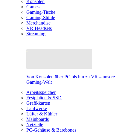
Konsolen
Games
Gaming-Tische
Gaming-Stühle
Merchandise
VR-Headsets
Streaming
Von Konsolen über PC bis hin zu VR – unsere
Gaming-Welt
Arbeitsspeicher
Festplatten & SSD
Grafikkarten
Laufwerke
Lüfter & Kühler
Mainboards
Netzteile
PC-Gehäuse & Barebones