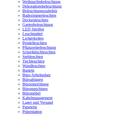
Weihnachtsbeleuchtung
Dekorationsbeleuchtung
Beleuchtungszubehör
Badezimmerleuchten
Deckenleuchten
Gartenbeleuchtung
LED Streifen
Leuchtmittel
Lichterketten
Pendelleuchten
Pflanzenbeleuchtung
Schreibtischleuchten
Stehleuchten
Tischleuchten
Wandleuchten
Basteln
Büro Arbeitsplatz
Büroablagen
Büroeinrichtung
Büromaschinen
Büromöbel
Kabelmanagement
Lager und Versand
Papeterie
Präsentation