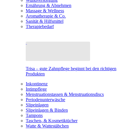
Wundversorgung
Ernährung & Abnehmen
Massage & Wellness
Aromatherapie & Co.
Sanität & Hilfsmittel
Therapiebedarf
Trisa – gute Zahnpflege beginnt bei den richtigen
Produkten
Inkontinenz
Intimpflege
Menstruationstassen & Menstruationsdiscs
Periodenunterwäsche
Slipeinlagen
Slipeinlagen & Binden
Tampons
Taschen- & Kosmetiktücher
Watte & Wattestäbchen