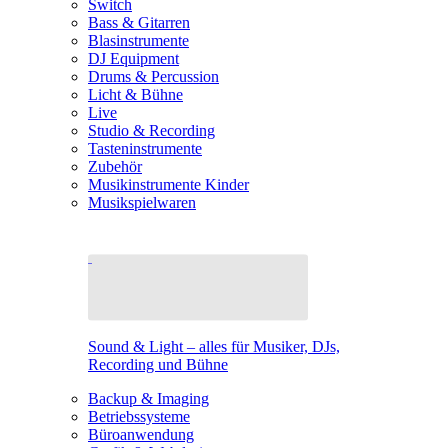
Switch
Bass & Gitarren
Blasinstrumente
DJ Equipment
Drums & Percussion
Licht & Bühne
Live
Studio & Recording
Tasteninstrumente
Zubehör
Musikinstrumente Kinder
Musikspielwaren
Sound & Light – alles für Musiker, DJs,
Recording und Bühne
Backup & Imaging
Betriebssysteme
Büroanwendung