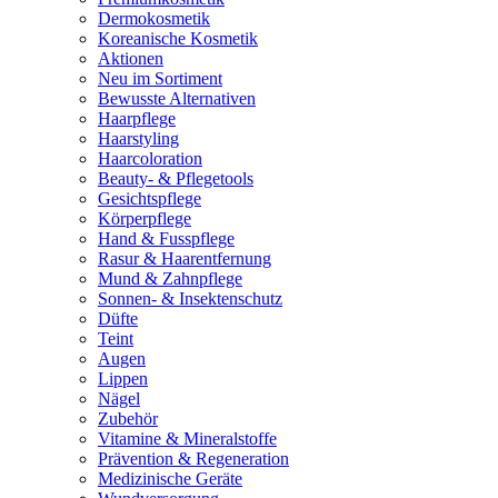
Dermokosmetik
Koreanische Kosmetik
Aktionen
Neu im Sortiment
Bewusste Alternativen
Haarpflege
Haarstyling
Haarcoloration
Beauty- & Pflegetools
Gesichtspflege
Körperpflege
Hand & Fusspflege
Rasur & Haarentfernung
Mund & Zahnpflege
Sonnen- & Insektenschutz
Düfte
Teint
Augen
Lippen
Nägel
Zubehör
Vitamine & Mineralstoffe
Prävention & Regeneration
Medizinische Geräte