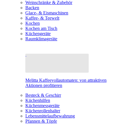
Weinschränke & Zubehör
Backen
Glace- & Eismaschinen
Kaffee- & Teewelt
Kochen
Kochen am Tisch
Küchengeräte
Raumklimageräte
Melitta Kaffeevollautomaten: von attraktiven
Aktionen profitieren
Besteck & Geschirr
Küchenhilfen
Küchenmessgeräte
Küchenrollenhalter
Lebensmittelaufbewahrung
Pfannen & Töpfe