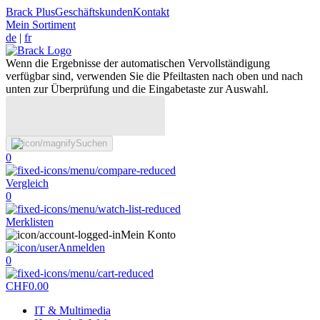
Brack Plus
Geschäftskunden
Kontakt
Mein Sortiment
de
|
fr
Wenn die Ergebnisse der automatischen Vervollständigung
verfügbar sind, verwenden Sie die Pfeiltasten nach oben und nach
unten zur Überprüfung und die Eingabetaste zur Auswahl.
Suchen
0
Vergleich
0
Merklisten
Mein Konto
Anmelden
0
CHF
0.00
IT & Multimedia