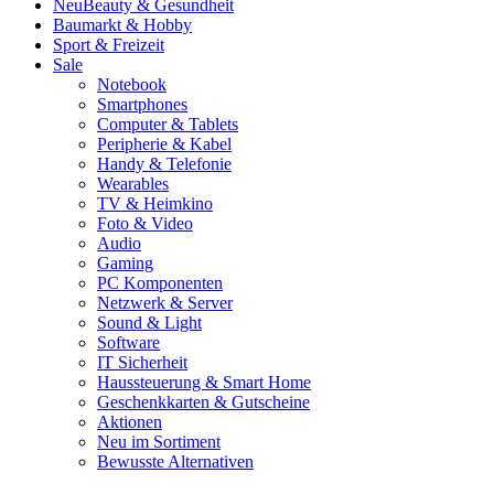
Neu
Beauty & Gesundheit
Baumarkt & Hobby
Sport & Freizeit
Sale
Notebook
Smartphones
Computer & Tablets
Peripherie & Kabel
Handy & Telefonie
Wearables
TV & Heimkino
Foto & Video
Audio
Gaming
PC Komponenten
Netzwerk & Server
Sound & Light
Software
IT Sicherheit
Haussteuerung & Smart Home
Geschenkkarten & Gutscheine
Aktionen
Neu im Sortiment
Bewusste Alternativen