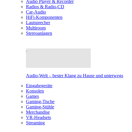
Audio Player & Recorder
Radios & Radio-CD
Car-Audio
HiFi-Komponenten
Lautsprecher
Multiroom
Stereoanlagen
Audio-Welt – bester Klang zu Hause und unterwegs
Eingabegeräte
Konsolen
Games
Gaming-Tische
Gaming-Stühle
Merchandise
VR-Headsets
Streaming