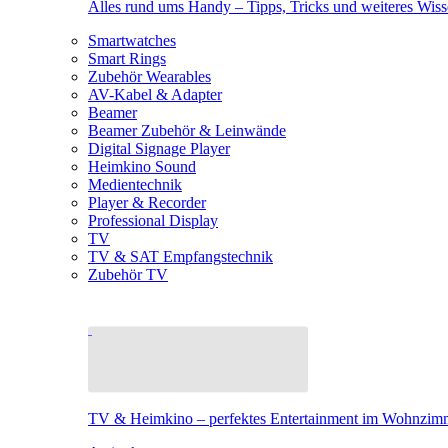
Alles rund ums Handy – Tipps, Tricks und weiteres Wis
Smartwatches
Smart Rings
Zubehör Wearables
AV-Kabel & Adapter
Beamer
Beamer Zubehör & Leinwände
Digital Signage Player
Heimkino Sound
Medientechnik
Player & Recorder
Professional Display
TV
TV & SAT Empfangstechnik
Zubehör TV
TV & Heimkino – perfektes Entertainment im Wohnzim