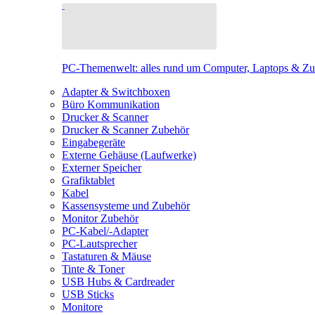
PC-Themenwelt: alles rund um Computer, Laptops & Z
Adapter & Switchboxen
Büro Kommunikation
Drucker & Scanner
Drucker & Scanner Zubehör
Eingabegeräte
Externe Gehäuse (Laufwerke)
Externer Speicher
Grafiktablet
Kabel
Kassensysteme und Zubehör
Monitor Zubehör
PC-Kabel/-Adapter
PC-Lautsprecher
Tastaturen & Mäuse
Tinte & Toner
USB Hubs & Cardreader
USB Sticks
Monitore