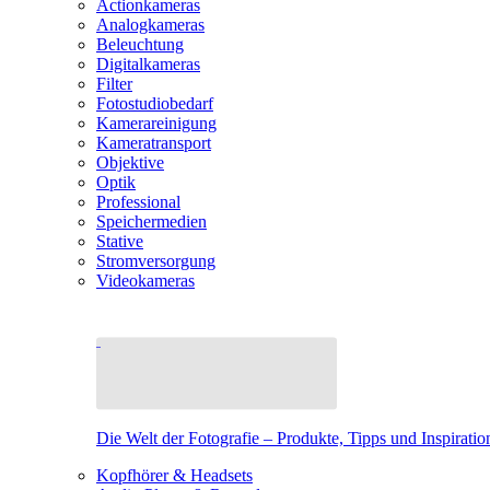
Actionkameras
Analogkameras
Beleuchtung
Digitalkameras
Filter
Fotostudiobedarf
Kamerareinigung
Kameratransport
Objektive
Optik
Professional
Speichermedien
Stative
Stromversorgung
Videokameras
Die Welt der Fotografie – Produkte, Tipps und Inspiratio
Kopfhörer & Headsets