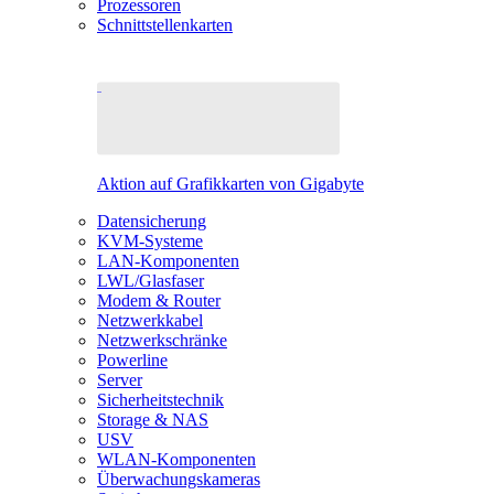
Prozessoren
Schnittstellenkarten
Aktion auf Grafikkarten von Gigabyte
Datensicherung
KVM-Systeme
LAN-Komponenten
LWL/Glasfaser
Modem & Router
Netzwerkkabel
Netzwerkschränke
Powerline
Server
Sicherheitstechnik
Storage & NAS
USV
WLAN-Komponenten
Überwachungskameras