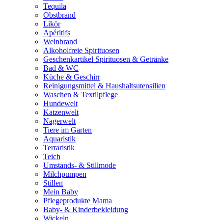
Tequila
Obstbrand
Likör
Apéritifs
Weinbrand
Alkoholfreie Spirituosen
Geschenkartikel Spirituosen & Getränke
Bad & WC
Küche & Geschirr
Reinigungsmittel & Haushaltsutensilien
Waschen & Textilpflege
Hundewelt
Katzenwelt
Nagerwelt
Tiere im Garten
Aquaristik
Terraristik
Teich
Umstands- & Stillmode
Milchpumpen
Stillen
Mein Baby
Pflegeprodukte Mama
Baby- & Kinderbekleidung
Wickeln