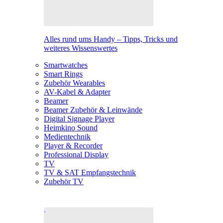
Alles rund ums Handy – Tipps, Tricks und
weiteres Wissenswertes
Smartwatches
Smart Rings
Zubehör Wearables
AV-Kabel & Adapter
Beamer
Beamer Zubehör & Leinwände
Digital Signage Player
Heimkino Sound
Medientechnik
Player & Recorder
Professional Display
TV
TV & SAT Empfangstechnik
Zubehör TV