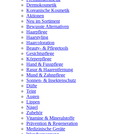
Dermokosmetik
Koreanische Kosmetik
Aktionen
Neu im Sortiment
Bewusste Alternativen
Haarpflege
Haarstyling
Haarcoloration
Beauty- & Pflegetools
Gesichtspflege
Körperpflege
Hand & Fusspflege
Rasur & Haarentfernung
Mund & Zahnpflege
Sonnen- & Insektenschutz
Düfte
Teint
Augen
Lippen
Nägel
Zubehör
Vitamine & Mineralstoffe
Prävention & Regeneration
Medizinische Geräte