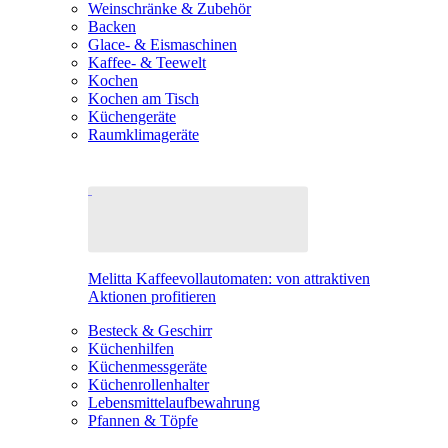
Weinschränke & Zubehör
Backen
Glace- & Eismaschinen
Kaffee- & Teewelt
Kochen
Kochen am Tisch
Küchengeräte
Raumklimageräte
Melitta Kaffeevollautomaten: von attraktiven
Aktionen profitieren
Besteck & Geschirr
Küchenhilfen
Küchenmessgeräte
Küchenrollenhalter
Lebensmittelaufbewahrung
Pfannen & Töpfe