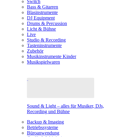
Switch
Bass & Gitarren
Blasinstrumente
DJ Equipment
Drums & Percussion
Licht & Bühne
Live
Studio & Recording
Tasteninstrumente
Zubehör
Musikinstrumente Kinder
Musikspielwaren
Sound & Light – alles für Musiker, DJs,
Recording und Bühne
Backup & Imaging
Betriebssysteme
Büroanwendung