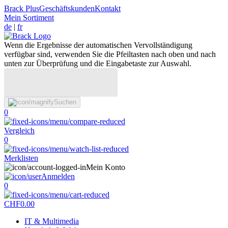
Brack Plus
Geschäftskunden
Kontakt
Mein Sortiment
de
|
fr
Wenn die Ergebnisse der automatischen Vervollständigung
verfügbar sind, verwenden Sie die Pfeiltasten nach oben und nach
unten zur Überprüfung und die Eingabetaste zur Auswahl.
Suchen
0
Vergleich
0
Merklisten
Mein Konto
Anmelden
0
CHF
0.00
IT & Multimedia