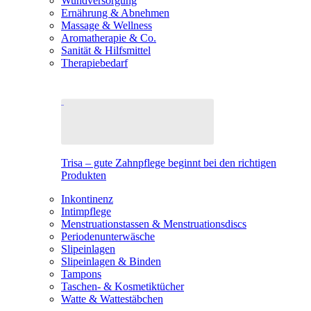
Wundversorgung
Ernährung & Abnehmen
Massage & Wellness
Aromatherapie & Co.
Sanität & Hilfsmittel
Therapiebedarf
Trisa – gute Zahnpflege beginnt bei den richtigen
Produkten
Inkontinenz
Intimpflege
Menstruationstassen & Menstruationsdiscs
Periodenunterwäsche
Slipeinlagen
Slipeinlagen & Binden
Tampons
Taschen- & Kosmetiktücher
Watte & Wattestäbchen