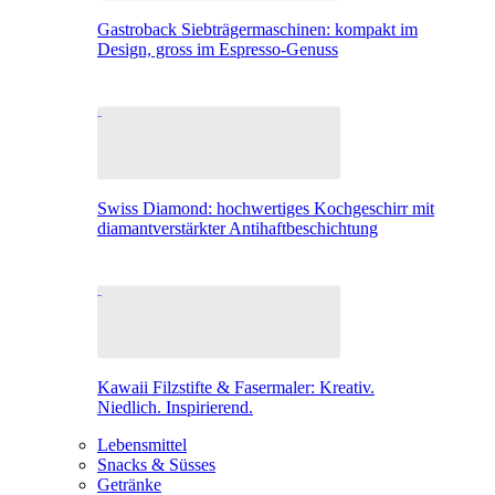
Gastroback Siebträgermaschinen: kompakt im
Design, gross im Espresso-Genuss
Swiss Diamond: hochwertiges Kochgeschirr mit
diamantverstärkter Antihaftbeschichtung
Kawaii Filzstifte & Fasermaler: Kreativ.
Niedlich. Inspirierend.
Lebensmittel
Snacks & Süsses
Getränke