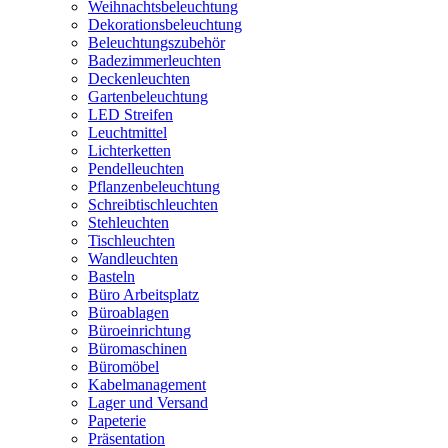
Weihnachtsbeleuchtung
Dekorationsbeleuchtung
Beleuchtungszubehör
Badezimmerleuchten
Deckenleuchten
Gartenbeleuchtung
LED Streifen
Leuchtmittel
Lichterketten
Pendelleuchten
Pflanzenbeleuchtung
Schreibtischleuchten
Stehleuchten
Tischleuchten
Wandleuchten
Basteln
Büro Arbeitsplatz
Büroablagen
Büroeinrichtung
Büromaschinen
Büromöbel
Kabelmanagement
Lager und Versand
Papeterie
Präsentation