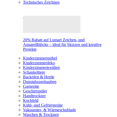
Technisches Zeichnen
20% Rabatt auf Lumart Zeichen- und
Aquarellblöcke – ideal für Skizzen und kreative
Projekte
Kinderzimmermöbel
Kinderzimmerdeko
Kinderzimmertextilien
Schaukeltiere
Backöfen & Herde
Dunstabzugshauben
Gargeräte
Geschirrspüler
Handtrockner
Kochfeld
Kühl- und Gefriergeräte
Vakuumier- & Wärmeschublade
Waschen & Trocknen