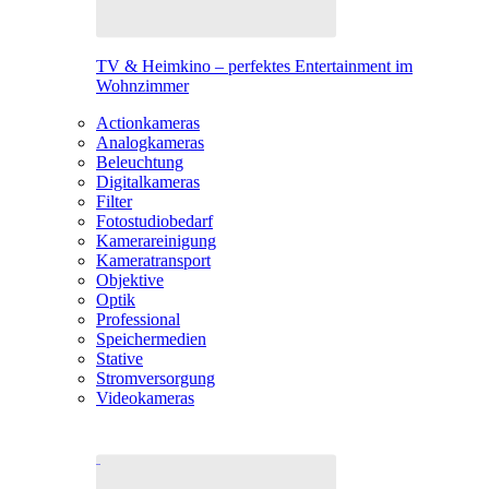
TV & Heimkino – perfektes Entertainment im
Wohnzimmer
Actionkameras
Analogkameras
Beleuchtung
Digitalkameras
Filter
Fotostudiobedarf
Kamerareinigung
Kameratransport
Objektive
Optik
Professional
Speichermedien
Stative
Stromversorgung
Videokameras