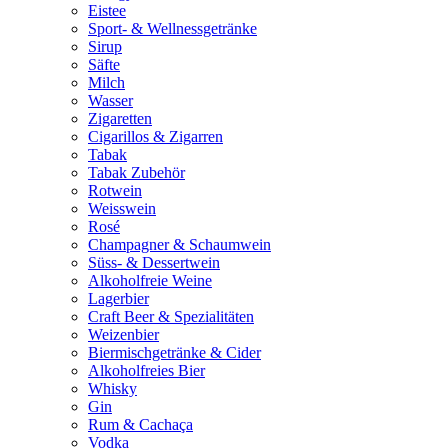
Eistee
Sport- & Wellnessgetränke
Sirup
Säfte
Milch
Wasser
Zigaretten
Cigarillos & Zigarren
Tabak
Tabak Zubehör
Rotwein
Weisswein
Rosé
Champagner & Schaumwein
Süss- & Dessertwein
Alkoholfreie Weine
Lagerbier
Craft Beer & Spezialitäten
Weizenbier
Biermischgetränke & Cider
Alkoholfreies Bier
Whisky
Gin
Rum & Cachaça
Vodka