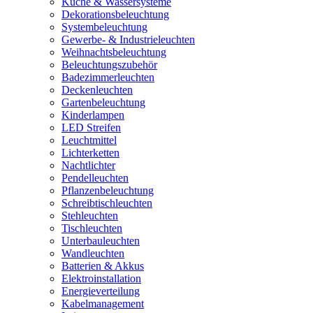
Küche & Wassersysteme
Dekorationsbeleuchtung
Systembeleuchtung
Gewerbe- & Industrieleuchten
Weihnachtsbeleuchtung
Beleuchtungszubehör
Badezimmerleuchten
Deckenleuchten
Gartenbeleuchtung
Kinderlampen
LED Streifen
Leuchtmittel
Lichterketten
Nachtlichter
Pendelleuchten
Pflanzenbeleuchtung
Schreibtischleuchten
Stehleuchten
Tischleuchten
Unterbauleuchten
Wandleuchten
Batterien & Akkus
Elektroinstallation
Energieverteilung
Kabelmanagement