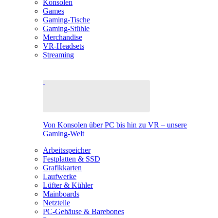
Konsolen
Games
Gaming-Tische
Gaming-Stühle
Merchandise
VR-Headsets
Streaming
Von Konsolen über PC bis hin zu VR – unsere
Gaming-Welt
Arbeitsspeicher
Festplatten & SSD
Grafikkarten
Laufwerke
Lüfter & Kühler
Mainboards
Netzteile
PC-Gehäuse & Barebones