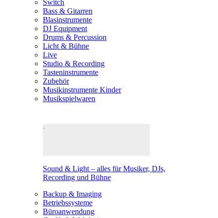
Switch
Bass & Gitarren
Blasinstrumente
DJ Equipment
Drums & Percussion
Licht & Bühne
Live
Studio & Recording
Tasteninstrumente
Zubehör
Musikinstrumente Kinder
Musikspielwaren
Sound & Light – alles für Musiker, DJs,
Recording und Bühne
Backup & Imaging
Betriebssysteme
Büroanwendung