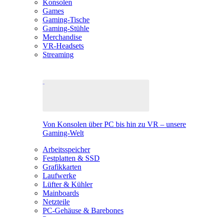
Konsolen
Games
Gaming-Tische
Gaming-Stühle
Merchandise
VR-Headsets
Streaming
Von Konsolen über PC bis hin zu VR – unsere
Gaming-Welt
Arbeitsspeicher
Festplatten & SSD
Grafikkarten
Laufwerke
Lüfter & Kühler
Mainboards
Netzteile
PC-Gehäuse & Barebones