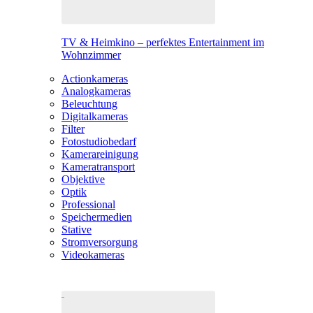
TV & Heimkino – perfektes Entertainment im
Wohnzimmer
Actionkameras
Analogkameras
Beleuchtung
Digitalkameras
Filter
Fotostudiobedarf
Kamerareinigung
Kameratransport
Objektive
Optik
Professional
Speichermedien
Stative
Stromversorgung
Videokameras