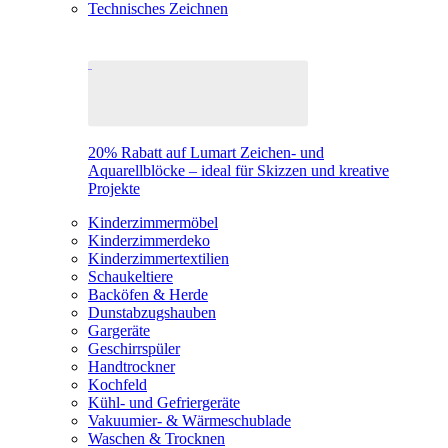
Technisches Zeichnen
20% Rabatt auf Lumart Zeichen- und
Aquarellblöcke – ideal für Skizzen und kreative
Projekte
Kinderzimmermöbel
Kinderzimmerdeko
Kinderzimmertextilien
Schaukeltiere
Backöfen & Herde
Dunstabzugshauben
Gargeräte
Geschirrspüler
Handtrockner
Kochfeld
Kühl- und Gefriergeräte
Vakuumier- & Wärmeschublade
Waschen & Trocknen