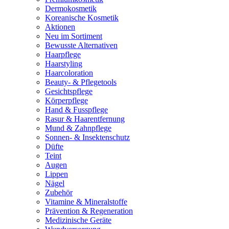
Dermokosmetik
Koreanische Kosmetik
Aktionen
Neu im Sortiment
Bewusste Alternativen
Haarpflege
Haarstyling
Haarcoloration
Beauty- & Pflegetools
Gesichtspflege
Körperpflege
Hand & Fusspflege
Rasur & Haarentfernung
Mund & Zahnpflege
Sonnen- & Insektenschutz
Düfte
Teint
Augen
Lippen
Nägel
Zubehör
Vitamine & Mineralstoffe
Prävention & Regeneration
Medizinische Geräte