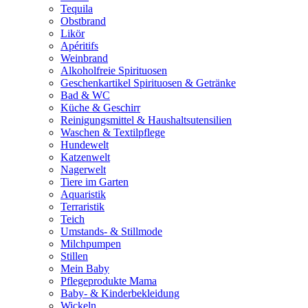
Tequila
Obstbrand
Likör
Apéritifs
Weinbrand
Alkoholfreie Spirituosen
Geschenkartikel Spirituosen & Getränke
Bad & WC
Küche & Geschirr
Reinigungsmittel & Haushaltsutensilien
Waschen & Textilpflege
Hundewelt
Katzenwelt
Nagerwelt
Tiere im Garten
Aquaristik
Terraristik
Teich
Umstands- & Stillmode
Milchpumpen
Stillen
Mein Baby
Pflegeprodukte Mama
Baby- & Kinderbekleidung
Wickeln