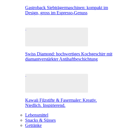
Gastroback Siebträgermaschinen: kompakt im
Design, gross im Espresso-Genuss
Swiss Diamond: hochwertiges Kochgeschirr mit
diamantverstärkter Antihaftbeschichtung
Kawaii Filzstifte & Fasermaler: Kreativ.
Niedlich. Inspirierend.
Lebensmittel
Snacks & Süsses
Getränke