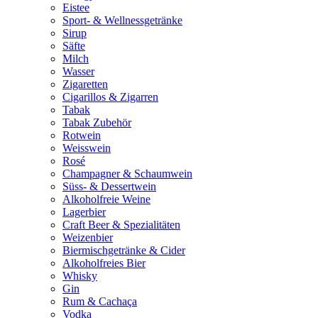
Eistee
Sport- & Wellnessgetränke
Sirup
Säfte
Milch
Wasser
Zigaretten
Cigarillos & Zigarren
Tabak
Tabak Zubehör
Rotwein
Weisswein
Rosé
Champagner & Schaumwein
Süss- & Dessertwein
Alkoholfreie Weine
Lagerbier
Craft Beer & Spezialitäten
Weizenbier
Biermischgetränke & Cider
Alkoholfreies Bier
Whisky
Gin
Rum & Cachaça
Vodka