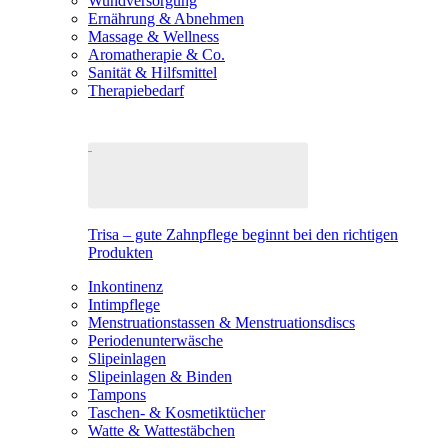
Wundversorgung
Ernährung & Abnehmen
Massage & Wellness
Aromatherapie & Co.
Sanität & Hilfsmittel
Therapiebedarf
Trisa – gute Zahnpflege beginnt bei den richtigen
Produkten
Inkontinenz
Intimpflege
Menstruationstassen & Menstruationsdiscs
Periodenunterwäsche
Slipeinlagen
Slipeinlagen & Binden
Tampons
Taschen- & Kosmetiktücher
Watte & Wattestäbchen