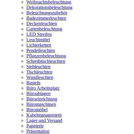
Weihnachtsbeleuchtung
Dekorationsbeleuchtung
Beleuchtungszubehör
Badezimmerleuchten
Deckenleuchten
Gartenbeleuchtung
LED Streifen
Leuchtmittel
Lichterketten
Pendelleuchten
Pflanzenbeleuchtung
Schreibtischleuchten
Stehleuchten
Tischleuchten
Wandleuchten
Basteln
Büro Arbeitsplatz
Büroablagen
Büroeinrichtung
Büromaschinen
Büromöbel
Kabelmanagement
Lager und Versand
Papeterie
Präsentation