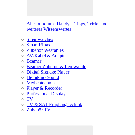
Alles rund ums Handy – Tipps, Tricks und
weiteres Wissenswertes
Smartwatches
Smart Rings
Zubehör Wearables
AV-Kabel & Adapter
Beamer
Beamer Zubehör & Leinwände
Digital Signage Player
Heimkino Sound
Medientechnik
Player & Recorder
Professional Display
TV
TV & SAT Empfangstechnik
Zubehör TV