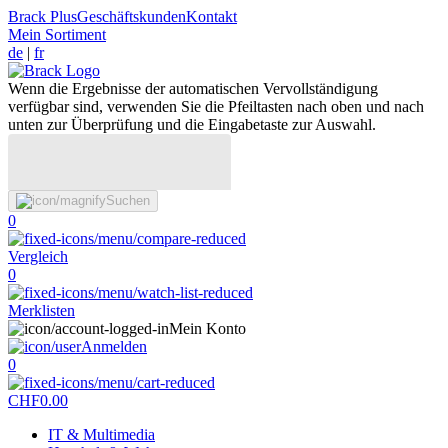
Brack Plus
Geschäftskunden
Kontakt
Mein Sortiment
de
|
fr
Wenn die Ergebnisse der automatischen Vervollständigung
verfügbar sind, verwenden Sie die Pfeiltasten nach oben und nach
unten zur Überprüfung und die Eingabetaste zur Auswahl.
Suchen
0
Vergleich
0
Merklisten
Mein Konto
Anmelden
0
CHF
0.00
IT & Multimedia