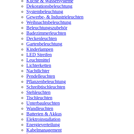
Küche & Wassersysteme
Dekorationsbeleuchtung
Systembeleuchtung
Gewerbe- & Industrieleuchten
Weihnachtsbeleuchtung
Beleuchtungszubehör
Badezimmerleuchten
Deckenleuchten
Gartenbeleuchtung
Kinderlampen
LED Streifen
Leuchtmittel
Lichterketten
Nachtlichter
Pendelleuchten
Pflanzenbeleuchtung
Schreibtischleuchten
Stehleuchten
Tischleuchten
Unterbauleuchten
Wandleuchten
Batterien & Akkus
Elektroinstallation
Energieverteilung
Kabelmanagement