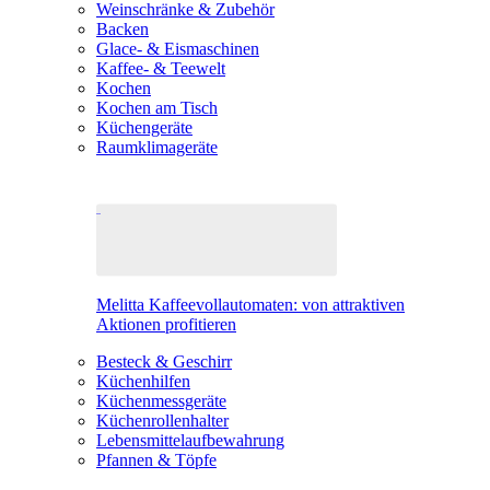
Weinschränke & Zubehör
Backen
Glace- & Eismaschinen
Kaffee- & Teewelt
Kochen
Kochen am Tisch
Küchengeräte
Raumklimageräte
Melitta Kaffeevollautomaten: von attraktiven
Aktionen profitieren
Besteck & Geschirr
Küchenhilfen
Küchenmessgeräte
Küchenrollenhalter
Lebensmittelaufbewahrung
Pfannen & Töpfe