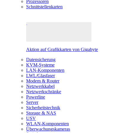
Prozessoren
Schnittstellenkarten
Aktion auf Grafikkarten von Gigabyte
Datensicherung
KVM-Systeme
LAN-Komponenten
LWL/Glasfaser
Modem & Router
Netzwerkkabel
Netzwerkschränke
Powerline
Server
Sicherheitstechnik
Storage & NAS
USV
WLAN-Komponenten
Überwachungskameras