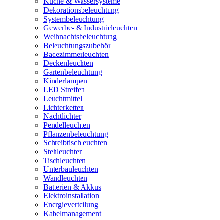
Küche & Wassersysteme
Dekorationsbeleuchtung
Systembeleuchtung
Gewerbe- & Industrieleuchten
Weihnachtsbeleuchtung
Beleuchtungszubehör
Badezimmerleuchten
Deckenleuchten
Gartenbeleuchtung
Kinderlampen
LED Streifen
Leuchtmittel
Lichterketten
Nachtlichter
Pendelleuchten
Pflanzenbeleuchtung
Schreibtischleuchten
Stehleuchten
Tischleuchten
Unterbauleuchten
Wandleuchten
Batterien & Akkus
Elektroinstallation
Energieverteilung
Kabelmanagement