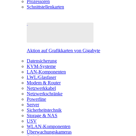
Prozessoren
Schnittstellenkarten
Aktion auf Grafikkarten von Gigabyte
Datensicherung
KVM-Systeme
LAN-Komponenten
LWL/Glasfaser
Modem & Router
Netzwerkkabel
Netzwerkschränke
Powerline
Server
Sicherheitstechnik
Storage & NAS
USV
WLAN-Komponenten
Überwachungskameras