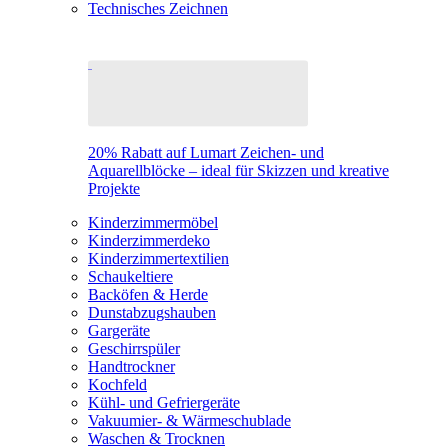
Technisches Zeichnen
20% Rabatt auf Lumart Zeichen- und
Aquarellblöcke – ideal für Skizzen und kreative
Projekte
Kinderzimmermöbel
Kinderzimmerdeko
Kinderzimmertextilien
Schaukeltiere
Backöfen & Herde
Dunstabzugshauben
Gargeräte
Geschirrspüler
Handtrockner
Kochfeld
Kühl- und Gefriergeräte
Vakuumier- & Wärmeschublade
Waschen & Trocknen