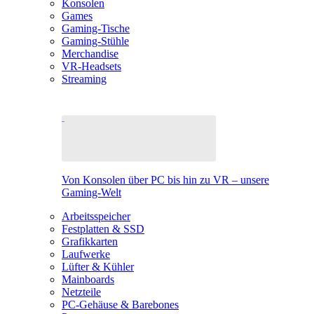
Konsolen
Games
Gaming-Tische
Gaming-Stühle
Merchandise
VR-Headsets
Streaming
Von Konsolen über PC bis hin zu VR – unsere
Gaming-Welt
Arbeitsspeicher
Festplatten & SSD
Grafikkarten
Laufwerke
Lüfter & Kühler
Mainboards
Netzteile
PC-Gehäuse & Barebones