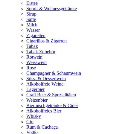
Eistee
Sport- & Wellnessgetränke
Sirup
Säfte
Milch
Wasser
Zigaretten
Cigarillos & Zigarren
Tabak
Tabak Zubehör
Rotwein
Weisswein
Rosé
Champagner & Schaumwein
Süss- & Dessertwein
Alkoholfreie Weine
Lagerbier
Craft Beer & Spezialitäten
Weizenbier
Biermischgetränke & Cider
Alkoholfreies Bier
Whisky
Gin
Rum & Cachaça
Vodka