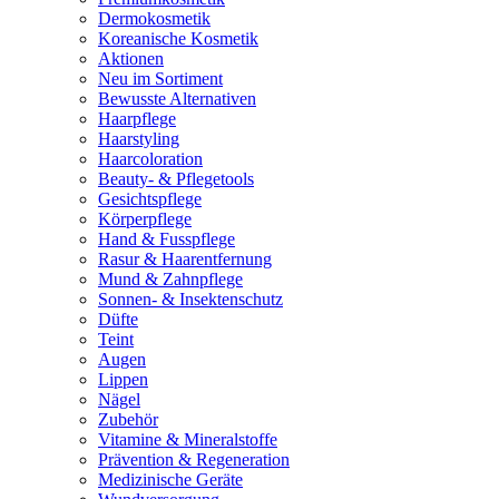
Dermokosmetik
Koreanische Kosmetik
Aktionen
Neu im Sortiment
Bewusste Alternativen
Haarpflege
Haarstyling
Haarcoloration
Beauty- & Pflegetools
Gesichtspflege
Körperpflege
Hand & Fusspflege
Rasur & Haarentfernung
Mund & Zahnpflege
Sonnen- & Insektenschutz
Düfte
Teint
Augen
Lippen
Nägel
Zubehör
Vitamine & Mineralstoffe
Prävention & Regeneration
Medizinische Geräte