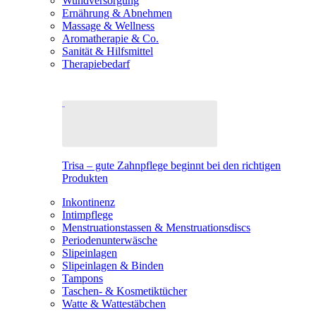
Wundversorgung
Ernährung & Abnehmen
Massage & Wellness
Aromatherapie & Co.
Sanität & Hilfsmittel
Therapiebedarf
Trisa – gute Zahnpflege beginnt bei den richtigen
Produkten
Inkontinenz
Intimpflege
Menstruationstassen & Menstruationsdiscs
Periodenunterwäsche
Slipeinlagen
Slipeinlagen & Binden
Tampons
Taschen- & Kosmetiktücher
Watte & Wattestäbchen