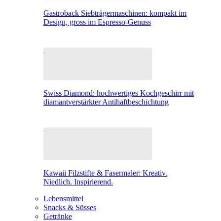
Gastroback Siebträgermaschinen: kompakt im
Design, gross im Espresso-Genuss
Swiss Diamond: hochwertiges Kochgeschirr mit
diamantverstärkter Antihaftbeschichtung
Kawaii Filzstifte & Fasermaler: Kreativ.
Niedlich. Inspirierend.
Lebensmittel
Snacks & Süsses
Getränke