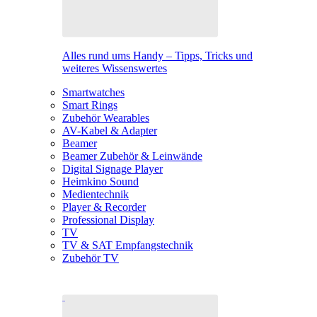
Alles rund ums Handy – Tipps, Tricks und
weiteres Wissenswertes
Smartwatches
Smart Rings
Zubehör Wearables
AV-Kabel & Adapter
Beamer
Beamer Zubehör & Leinwände
Digital Signage Player
Heimkino Sound
Medientechnik
Player & Recorder
Professional Display
TV
TV & SAT Empfangstechnik
Zubehör TV