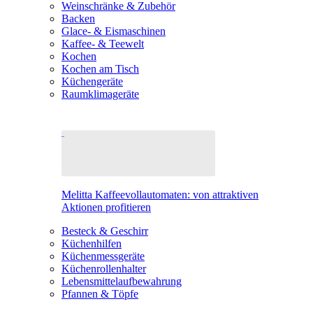
Weinschränke & Zubehör
Backen
Glace- & Eismaschinen
Kaffee- & Teewelt
Kochen
Kochen am Tisch
Küchengeräte
Raumklimageräte
Melitta Kaffeevollautomaten: von attraktiven
Aktionen profitieren
Besteck & Geschirr
Küchenhilfen
Küchenmessgeräte
Küchenrollenhalter
Lebensmittelaufbewahrung
Pfannen & Töpfe