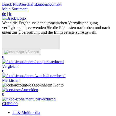
Brack Plus
Geschäftskunden
Kontakt
Mein Sortiment
de
|
fr
Wenn die Ergebnisse der automatischen Vervollständigung
verfügbar sind, verwenden Sie die Pfeiltasten nach oben und nach
unten zur Überprüfung und die Eingabetaste zur Auswahl.
Suchen
0
Vergleich
0
Merklisten
Mein Konto
Anmelden
0
CHF
0.00
IT & Multimedia