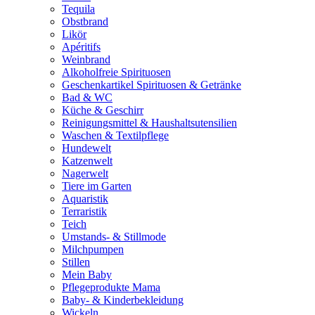
Tequila
Obstbrand
Likör
Apéritifs
Weinbrand
Alkoholfreie Spirituosen
Geschenkartikel Spirituosen & Getränke
Bad & WC
Küche & Geschirr
Reinigungsmittel & Haushaltsutensilien
Waschen & Textilpflege
Hundewelt
Katzenwelt
Nagerwelt
Tiere im Garten
Aquaristik
Terraristik
Teich
Umstands- & Stillmode
Milchpumpen
Stillen
Mein Baby
Pflegeprodukte Mama
Baby- & Kinderbekleidung
Wickeln