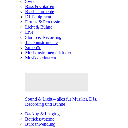
Switch
Bass & Gitarren
Blasinstrumente
DJ Equipment
Drums & Percussion
Licht & Bühne
Live
Studio & Recording
Tasteninstrumente
Zubehör
Musikinstrumente Kinder
Musikspielwaren
Sound & Light – alles für Musiker, DJs,
Recording und Bühne
Backup & Imaging
Betriebssysteme
Büroanwendung