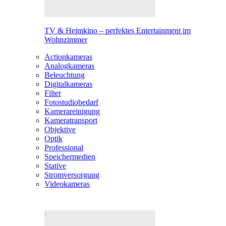
TV & Heimkino – perfektes Entertainment im
Wohnzimmer
Actionkameras
Analogkameras
Beleuchtung
Digitalkameras
Filter
Fotostudiobedarf
Kamerareinigung
Kameratransport
Objektive
Optik
Professional
Speichermedien
Stative
Stromversorgung
Videokameras