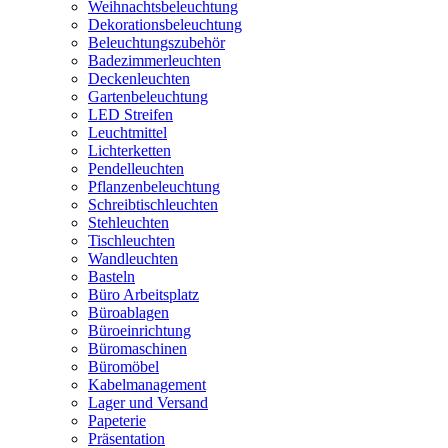
Weihnachtsbeleuchtung
Dekorationsbeleuchtung
Beleuchtungszubehör
Badezimmerleuchten
Deckenleuchten
Gartenbeleuchtung
LED Streifen
Leuchtmittel
Lichterketten
Pendelleuchten
Pflanzenbeleuchtung
Schreibtischleuchten
Stehleuchten
Tischleuchten
Wandleuchten
Basteln
Büro Arbeitsplatz
Büroablagen
Büroeinrichtung
Büromaschinen
Büromöbel
Kabelmanagement
Lager und Versand
Papeterie
Präsentation