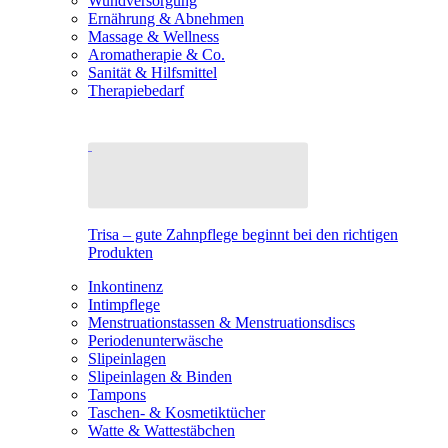
Wundversorgung
Ernährung & Abnehmen
Massage & Wellness
Aromatherapie & Co.
Sanität & Hilfsmittel
Therapiebedarf
Trisa – gute Zahnpflege beginnt bei den richtigen
Produkten
Inkontinenz
Intimpflege
Menstruationstassen & Menstruationsdiscs
Periodenunterwäsche
Slipeinlagen
Slipeinlagen & Binden
Tampons
Taschen- & Kosmetiktücher
Watte & Wattestäbchen