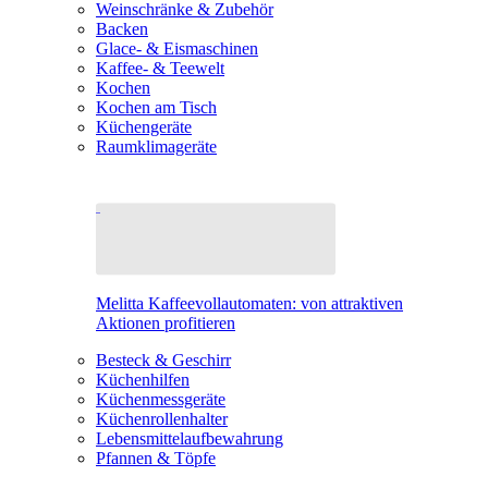
Weinschränke & Zubehör
Backen
Glace- & Eismaschinen
Kaffee- & Teewelt
Kochen
Kochen am Tisch
Küchengeräte
Raumklimageräte
Melitta Kaffeevollautomaten: von attraktiven
Aktionen profitieren
Besteck & Geschirr
Küchenhilfen
Küchenmessgeräte
Küchenrollenhalter
Lebensmittelaufbewahrung
Pfannen & Töpfe