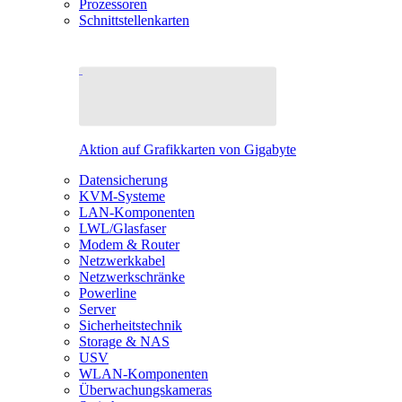
Prozessoren
Schnittstellenkarten
Aktion auf Grafikkarten von Gigabyte
Datensicherung
KVM-Systeme
LAN-Komponenten
LWL/Glasfaser
Modem & Router
Netzwerkkabel
Netzwerkschränke
Powerline
Server
Sicherheitstechnik
Storage & NAS
USV
WLAN-Komponenten
Überwachungskameras