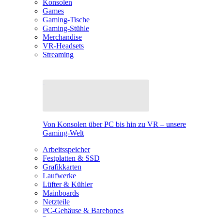
Konsolen
Games
Gaming-Tische
Gaming-Stühle
Merchandise
VR-Headsets
Streaming
Von Konsolen über PC bis hin zu VR – unsere
Gaming-Welt
Arbeitsspeicher
Festplatten & SSD
Grafikkarten
Laufwerke
Lüfter & Kühler
Mainboards
Netzteile
PC-Gehäuse & Barebones