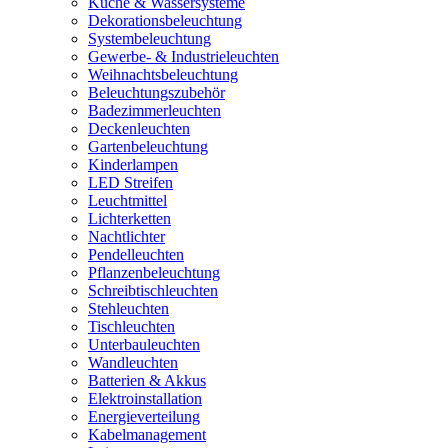
Küche & Wassersysteme
Dekorationsbeleuchtung
Systembeleuchtung
Gewerbe- & Industrieleuchten
Weihnachtsbeleuchtung
Beleuchtungszubehör
Badezimmerleuchten
Deckenleuchten
Gartenbeleuchtung
Kinderlampen
LED Streifen
Leuchtmittel
Lichterketten
Nachtlichter
Pendelleuchten
Pflanzenbeleuchtung
Schreibtischleuchten
Stehleuchten
Tischleuchten
Unterbauleuchten
Wandleuchten
Batterien & Akkus
Elektroinstallation
Energieverteilung
Kabelmanagement