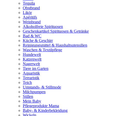
Tequila
Obstbrand
Likör
Apéritifs
Weinbrand
Alkoholfreie Spirituosen
Geschenkartikel Spirituosen & Getränke
Bad & WC
Küche & Geschirr
Reinigungsmittel & Haushaltsutensilien
Waschen & Textilpflege
Hundewelt
Katzenwelt
Nagerwelt
Tiere im Garten
Aquaristik
Terraristik
Teich
Umstands- & Stillmode
Milchpumpen
Stillen
Mein Baby
Pflegeprodukte Mama
Baby- & Kinderbekleidung
Wickeln