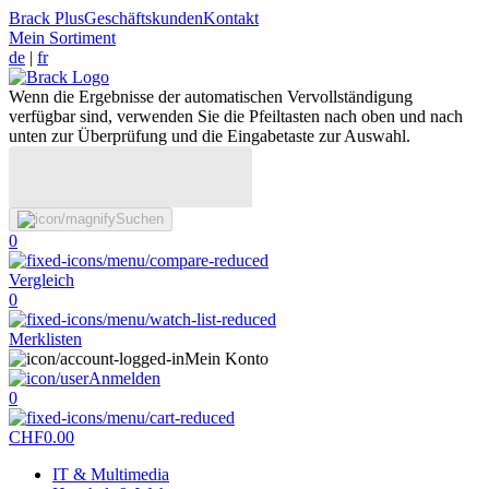
Brack Plus
Geschäftskunden
Kontakt
Mein Sortiment
de
|
fr
Wenn die Ergebnisse der automatischen Vervollständigung
verfügbar sind, verwenden Sie die Pfeiltasten nach oben und nach
unten zur Überprüfung und die Eingabetaste zur Auswahl.
Suchen
0
Vergleich
0
Merklisten
Mein Konto
Anmelden
0
CHF
0.00
IT & Multimedia