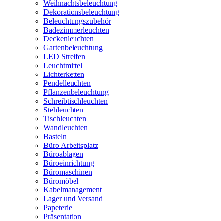
Weihnachtsbeleuchtung
Dekorationsbeleuchtung
Beleuchtungszubehör
Badezimmerleuchten
Deckenleuchten
Gartenbeleuchtung
LED Streifen
Leuchtmittel
Lichterketten
Pendelleuchten
Pflanzenbeleuchtung
Schreibtischleuchten
Stehleuchten
Tischleuchten
Wandleuchten
Basteln
Büro Arbeitsplatz
Büroablagen
Büroeinrichtung
Büromaschinen
Büromöbel
Kabelmanagement
Lager und Versand
Papeterie
Präsentation