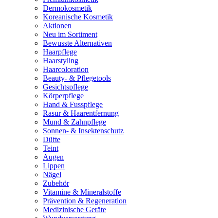
Dermokosmetik
Koreanische Kosmetik
Aktionen
Neu im Sortiment
Bewusste Alternativen
Haarpflege
Haarstyling
Haarcoloration
Beauty- & Pflegetools
Gesichtspflege
Körperpflege
Hand & Fusspflege
Rasur & Haarentfernung
Mund & Zahnpflege
Sonnen- & Insektenschutz
Düfte
Teint
Augen
Lippen
Nägel
Zubehör
Vitamine & Mineralstoffe
Prävention & Regeneration
Medizinische Geräte