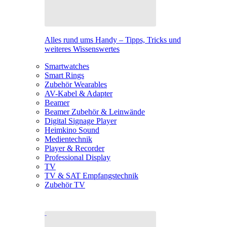
Alles rund ums Handy – Tipps, Tricks und
weiteres Wissenswertes
Smartwatches
Smart Rings
Zubehör Wearables
AV-Kabel & Adapter
Beamer
Beamer Zubehör & Leinwände
Digital Signage Player
Heimkino Sound
Medientechnik
Player & Recorder
Professional Display
TV
TV & SAT Empfangstechnik
Zubehör TV