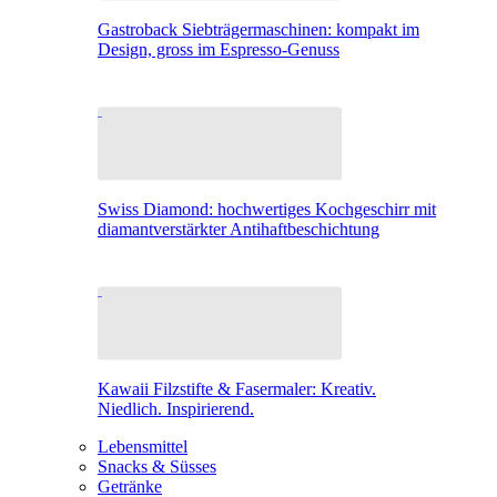
Gastroback Siebträgermaschinen: kompakt im
Design, gross im Espresso-Genuss
Swiss Diamond: hochwertiges Kochgeschirr mit
diamantverstärkter Antihaftbeschichtung
Kawaii Filzstifte & Fasermaler: Kreativ.
Niedlich. Inspirierend.
Lebensmittel
Snacks & Süsses
Getränke