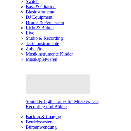
Switch
Bass & Gitarren
Blasinstrumente
DJ Equipment
Drums & Percussion
Licht & Bühne
Live
Studio & Recording
Tasteninstrumente
Zubehör
Musikinstrumente Kinder
Musikspielwaren
Sound & Light – alles für Musiker, DJs,
Recording und Bühne
Backup & Imaging
Betriebssysteme
Büroanwendung