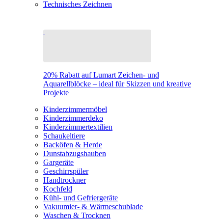
Technisches Zeichnen
20% Rabatt auf Lumart Zeichen- und
Aquarellblöcke – ideal für Skizzen und kreative
Projekte
Kinderzimmermöbel
Kinderzimmerdeko
Kinderzimmertextilien
Schaukeltiere
Backöfen & Herde
Dunstabzugshauben
Gargeräte
Geschirrspüler
Handtrockner
Kochfeld
Kühl- und Gefriergeräte
Vakuumier- & Wärmeschublade
Waschen & Trocknen