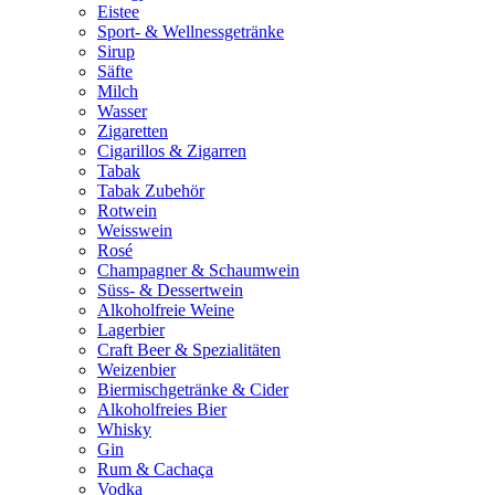
Eistee
Sport- & Wellnessgetränke
Sirup
Säfte
Milch
Wasser
Zigaretten
Cigarillos & Zigarren
Tabak
Tabak Zubehör
Rotwein
Weisswein
Rosé
Champagner & Schaumwein
Süss- & Dessertwein
Alkoholfreie Weine
Lagerbier
Craft Beer & Spezialitäten
Weizenbier
Biermischgetränke & Cider
Alkoholfreies Bier
Whisky
Gin
Rum & Cachaça
Vodka