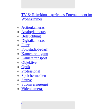
TV & Heimkino – perfektes Entertainment im
Wohnzimmer
Actionkameras
Analogkameras
Beleuchtung
Digitalkameras
Filter
Fotostudiobedarf
Kamerareinigung
Kameratransport
Objektive
Optik
Professional
Speichermedien
Stative
Stromversorgung
Videokameras