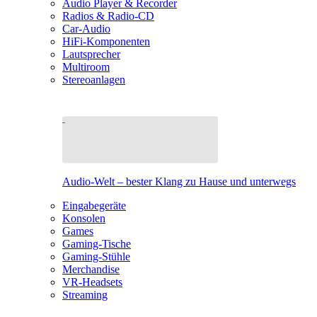
Audio Player & Recorder
Radios & Radio-CD
Car-Audio
HiFi-Komponenten
Lautsprecher
Multiroom
Stereoanlagen
Audio-Welt – bester Klang zu Hause und unterwegs
Eingabegeräte
Konsolen
Games
Gaming-Tische
Gaming-Stühle
Merchandise
VR-Headsets
Streaming