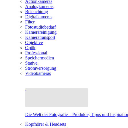
Actionkameras
Analogkameras
Beleuchtung
Digitalkameras
Filter
Fotostudiobedarf
Kamerareinigung
Kameratransport
Objektive
Optik
Professional
Speichermedien
Stative
Stromversorgung
Videokameras
Die Welt der Fotografie – Produkte, Tipps und Inspiratio
Kopfhörer & Headsets