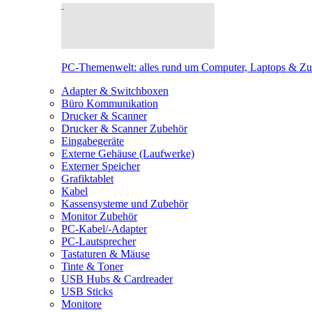
PC-Themenwelt: alles rund um Computer, Laptops & Z
Adapter & Switchboxen
Büro Kommunikation
Drucker & Scanner
Drucker & Scanner Zubehör
Eingabegeräte
Externe Gehäuse (Laufwerke)
Externer Speicher
Grafiktablet
Kabel
Kassensysteme und Zubehör
Monitor Zubehör
PC-Kabel/-Adapter
PC-Lautsprecher
Tastaturen & Mäuse
Tinte & Toner
USB Hubs & Cardreader
USB Sticks
Monitore