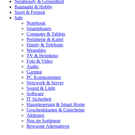
Neu
Beauty & Gesundheit
Baumarkt & Hobby
Sport & Freizeit
Sale
Notebook
Smartphones
Computer & Tablets
Peripherie & Kabel
Handy & Telefonie
Wearables
TV & Heimkino
Foto & Video
Audio
Gaming
PC Komponenten
Netzwerk & Server
Sound & Light
Software
IT Sicherheit
Haussteuerung & Smart Home
Geschenkkarten & Gutscheine
Aktionen
Neu im Sortiment
Bewusste Alternativen