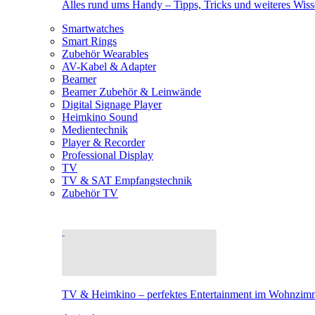
Alles rund ums Handy – Tipps, Tricks und weiteres Wis
Smartwatches
Smart Rings
Zubehör Wearables
AV-Kabel & Adapter
Beamer
Beamer Zubehör & Leinwände
Digital Signage Player
Heimkino Sound
Medientechnik
Player & Recorder
Professional Display
TV
TV & SAT Empfangstechnik
Zubehör TV
TV & Heimkino – perfektes Entertainment im Wohnzim