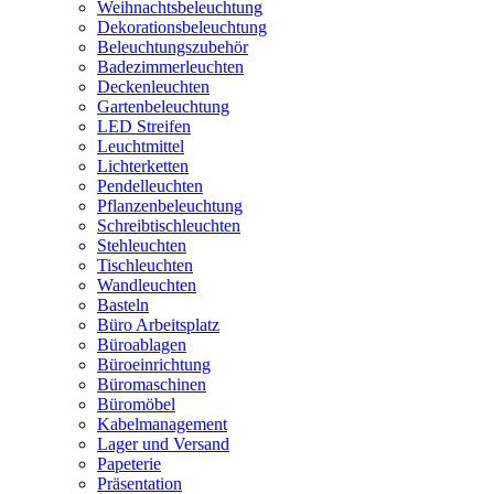
Weihnachtsbeleuchtung
Dekorationsbeleuchtung
Beleuchtungszubehör
Badezimmerleuchten
Deckenleuchten
Gartenbeleuchtung
LED Streifen
Leuchtmittel
Lichterketten
Pendelleuchten
Pflanzenbeleuchtung
Schreibtischleuchten
Stehleuchten
Tischleuchten
Wandleuchten
Basteln
Büro Arbeitsplatz
Büroablagen
Büroeinrichtung
Büromaschinen
Büromöbel
Kabelmanagement
Lager und Versand
Papeterie
Präsentation