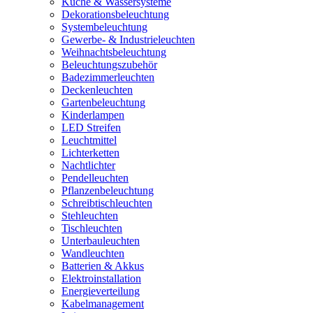
Küche & Wassersysteme
Dekorationsbeleuchtung
Systembeleuchtung
Gewerbe- & Industrieleuchten
Weihnachtsbeleuchtung
Beleuchtungszubehör
Badezimmerleuchten
Deckenleuchten
Gartenbeleuchtung
Kinderlampen
LED Streifen
Leuchtmittel
Lichterketten
Nachtlichter
Pendelleuchten
Pflanzenbeleuchtung
Schreibtischleuchten
Stehleuchten
Tischleuchten
Unterbauleuchten
Wandleuchten
Batterien & Akkus
Elektroinstallation
Energieverteilung
Kabelmanagement