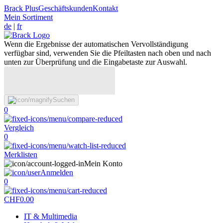
Brack Plus
Geschäftskunden
Kontakt
Mein Sortiment
de
|
fr
Wenn die Ergebnisse der automatischen Vervollständigung
verfügbar sind, verwenden Sie die Pfeiltasten nach oben und nach
unten zur Überprüfung und die Eingabetaste zur Auswahl.
Suchen
0
Vergleich
0
Merklisten
Mein Konto
Anmelden
0
CHF
0.00
IT & Multimedia