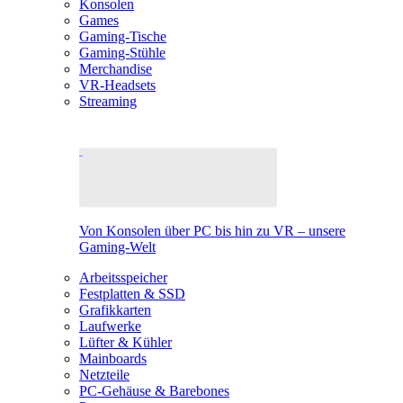
Konsolen
Games
Gaming-Tische
Gaming-Stühle
Merchandise
VR-Headsets
Streaming
Von Konsolen über PC bis hin zu VR – unsere
Gaming-Welt
Arbeitsspeicher
Festplatten & SSD
Grafikkarten
Laufwerke
Lüfter & Kühler
Mainboards
Netzteile
PC-Gehäuse & Barebones