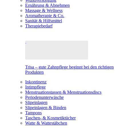
Wundversorgung
Ernährung & Abnehmen
Massage & Wellness
Aromatherapie & Co.
Sanität & Hilfsmittel
Therapiebedarf
Trisa – gute Zahnpflege beginnt bei den richtigen
Produkten
Inkontinenz
Intimpflege
Menstruationstassen & Menstruationsdiscs
Periodenunterwäsche
Slipeinlagen
Slipeinlagen & Binden
Tampons
Taschen- & Kosmetiktücher
Watte & Wattestäbchen