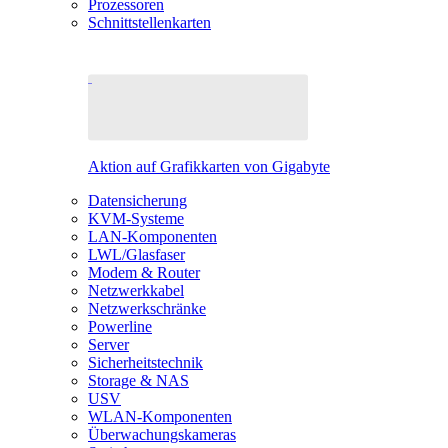
Prozessoren
Schnittstellenkarten
Aktion auf Grafikkarten von Gigabyte
Datensicherung
KVM-Systeme
LAN-Komponenten
LWL/Glasfaser
Modem & Router
Netzwerkkabel
Netzwerkschränke
Powerline
Server
Sicherheitstechnik
Storage & NAS
USV
WLAN-Komponenten
Überwachungskameras