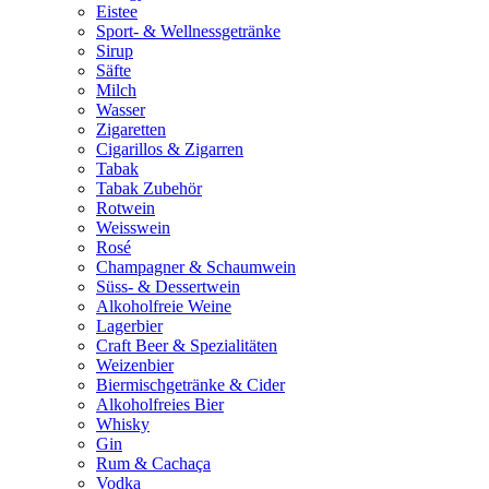
Eistee
Sport- & Wellnessgetränke
Sirup
Säfte
Milch
Wasser
Zigaretten
Cigarillos & Zigarren
Tabak
Tabak Zubehör
Rotwein
Weisswein
Rosé
Champagner & Schaumwein
Süss- & Dessertwein
Alkoholfreie Weine
Lagerbier
Craft Beer & Spezialitäten
Weizenbier
Biermischgetränke & Cider
Alkoholfreies Bier
Whisky
Gin
Rum & Cachaça
Vodka