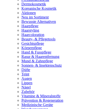
Dermokosmetik
Koreanische Kosmetik
Aktionen
Neu im Sortiment
Bewusste Alternativen
Haarpflege
Haarstyling
Haarcoloration
Beauty- & Pflegetools
Gesichtspflege
Körperpflege
Hand & Fusspflege
Rasur & Haarentfernung
Mund & Zahnpflege
Sonnen- & Insektenschutz
Düfte
Teint
Augen
Lippen
Nägel
Zubehör
Vitamine & Mineralstoffe
Prävention & Regeneration
Medizinische Geräte