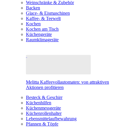
Weinschränke & Zubehör
Backen
Glace- & Eismaschinen
Kaffee- & Teewelt
Kochen
Kochen am Tisch
Küchengeräte
Raumklimageräte
Melitta Kaffeevollautomaten: von attraktiven
Aktionen profitieren
Besteck & Geschirr
Küchenhilfen
Küchenmessgeräte
Küchenrollenhalter
Lebensmittelaufbewahrung
Pfannen & Töpfe