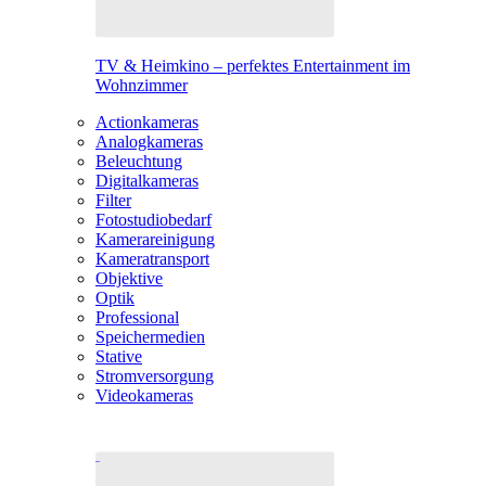
TV & Heimkino – perfektes Entertainment im
Wohnzimmer
Actionkameras
Analogkameras
Beleuchtung
Digitalkameras
Filter
Fotostudiobedarf
Kamerareinigung
Kameratransport
Objektive
Optik
Professional
Speichermedien
Stative
Stromversorgung
Videokameras