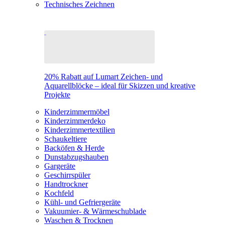
Technisches Zeichnen
20% Rabatt auf Lumart Zeichen- und
Aquarellblöcke – ideal für Skizzen und kreative
Projekte
Kinderzimmermöbel
Kinderzimmerdeko
Kinderzimmertextilien
Schaukeltiere
Backöfen & Herde
Dunstabzugshauben
Gargeräte
Geschirrspüler
Handtrockner
Kochfeld
Kühl- und Gefriergeräte
Vakuumier- & Wärmeschublade
Waschen & Trocknen