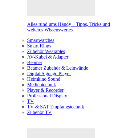
Alles rund ums Handy – Tipps, Tricks und
weiteres Wissenswertes
Smartwatches
Smart Rings
Zubehör Wearables
AV-Kabel & Adapter
Beamer
Beamer Zubehör & Leinwände
Digital Signage Player
Heimkino Sound
Medientechnik
Player & Recorder
Professional Display
TV
TV & SAT Empfangstechnik
Zubehör TV