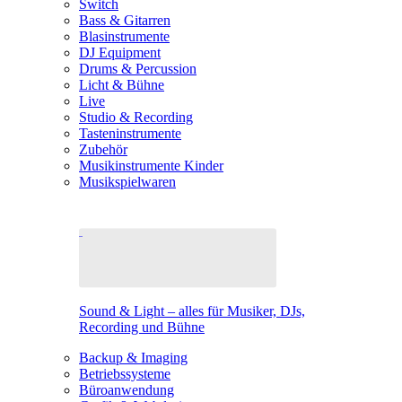
Switch
Bass & Gitarren
Blasinstrumente
DJ Equipment
Drums & Percussion
Licht & Bühne
Live
Studio & Recording
Tasteninstrumente
Zubehör
Musikinstrumente Kinder
Musikspielwaren
Sound & Light – alles für Musiker, DJs,
Recording und Bühne
Backup & Imaging
Betriebssysteme
Büroanwendung