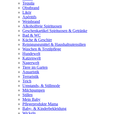
Tequila
Obstbrand
Likör
Apéritifs
Weinbrand
Alkoholfreie Spirituosen
Geschenkartikel Spirituosen & Getränke
Bad & WC
Küche & Geschirr
Reinigungsmittel & Haushaltsutensilien
Waschen & Textilpflege
Hundewelt
Katzenwelt
Nagerwelt
Tiere im Garten
Aquaristik
Terraristik
Teich
Umstands- & Stillmode
Milchpumpen
Stillen
Mein Baby
Pflegeprodukte Mama
Baby- & Kinderbekleidung
Wickeln