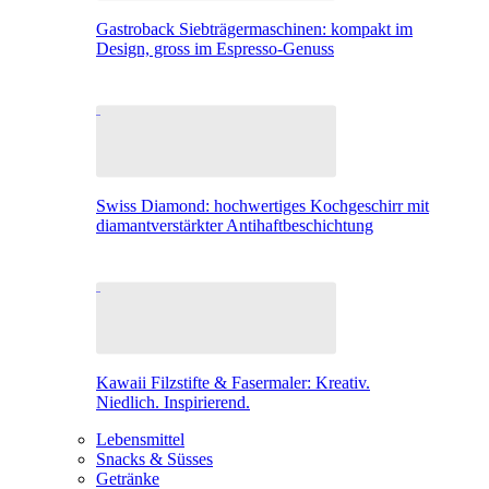
Gastroback Siebträgermaschinen: kompakt im
Design, gross im Espresso-Genuss
Swiss Diamond: hochwertiges Kochgeschirr mit
diamantverstärkter Antihaftbeschichtung
Kawaii Filzstifte & Fasermaler: Kreativ.
Niedlich. Inspirierend.
Lebensmittel
Snacks & Süsses
Getränke