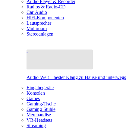
Audio Player & Recorder
Radios & Radio-CD
Car-Audio
HiFi-Komponenten
Lautsprecher
Multiroom
Stereoanlagen
Audio-Welt – bester Klang zu Hause und unterwegs
Eingabegeräte
Konsolen
Games
Gaming-Tische
Gaming-Stühle
Merchandise
VR-Headsets
Streaming