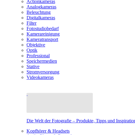
Actionkameras
Analogkameras
Beleuchtung
Digitalkameras
Filter
Fotostudiobedarf
Kamerareinigung
Kameratransport
Objektive
Optik
Professional
Speichermedien
Stative
Stromversorgung
Videokameras
Die Welt der Fotografie – Produkte, Tipps und Inspiratio
Kopfhörer & Headsets