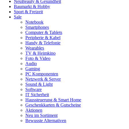
Neu
Beauty & Gesundheit
Baumarkt & Hobby
Sport & Freizeit
Sale
Notebook
Smartphones
Computer & Tablets
Peripherie & Kabel
Handy & Telefonie
Wearables
TV & Heimkino
Foto & Video
Audio
Gaming
PC Komponenten
Netzwerk & Server
Sound & Light
Software
IT Sicherheit
Haussteuerung & Smart Home
Geschenkkarten & Gutscheine
Aktionen
Neu im Sortiment
Bewusste Alternativen