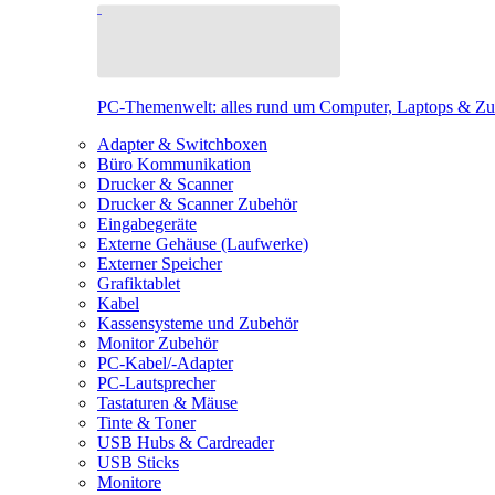
PC-Themenwelt: alles rund um Computer, Laptops & Z
Adapter & Switchboxen
Büro Kommunikation
Drucker & Scanner
Drucker & Scanner Zubehör
Eingabegeräte
Externe Gehäuse (Laufwerke)
Externer Speicher
Grafiktablet
Kabel
Kassensysteme und Zubehör
Monitor Zubehör
PC-Kabel/-Adapter
PC-Lautsprecher
Tastaturen & Mäuse
Tinte & Toner
USB Hubs & Cardreader
USB Sticks
Monitore