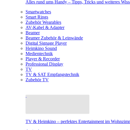
Alles rund ums Handy – Tipps, Tricks und weiteres Wis
Smartwatches
Smart Rings
Zubehör Wearables
AV-Kabel & Adapter
Beamer
Beamer Zubehör & Leinwände
Digital Signage Player
Heimkino Sound
Medientechnik
Player & Recorder
Professional Display
TV
TV & SAT Empfangstechnik
Zubehör TV
TV & Heimkino – perfektes Entertainment im Wohnzim