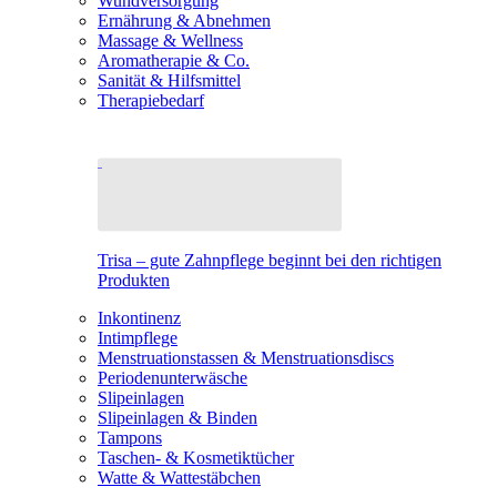
Wundversorgung
Ernährung & Abnehmen
Massage & Wellness
Aromatherapie & Co.
Sanität & Hilfsmittel
Therapiebedarf
Trisa – gute Zahnpflege beginnt bei den richtigen
Produkten
Inkontinenz
Intimpflege
Menstruationstassen & Menstruationsdiscs
Periodenunterwäsche
Slipeinlagen
Slipeinlagen & Binden
Tampons
Taschen- & Kosmetiktücher
Watte & Wattestäbchen