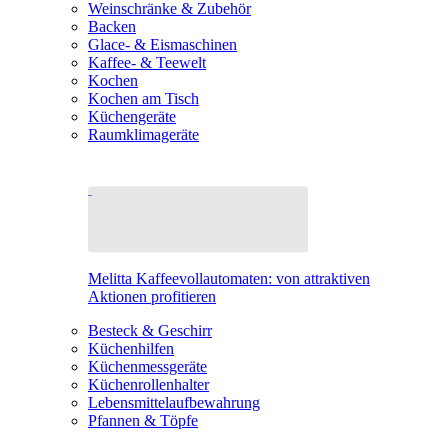
Weinschränke & Zubehör
Backen
Glace- & Eismaschinen
Kaffee- & Teewelt
Kochen
Kochen am Tisch
Küchengeräte
Raumklimageräte
Melitta Kaffeevollautomaten: von attraktiven
Aktionen profitieren
Besteck & Geschirr
Küchenhilfen
Küchenmessgeräte
Küchenrollenhalter
Lebensmittelaufbewahrung
Pfannen & Töpfe