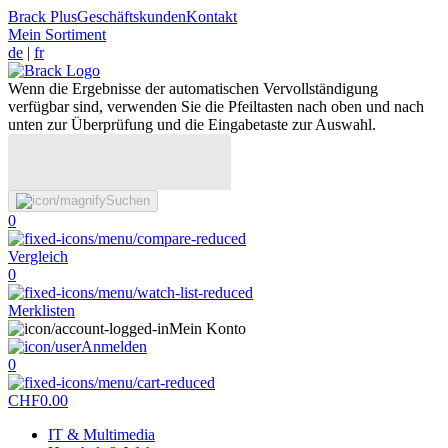
Brack Plus
Geschäftskunden
Kontakt
Mein Sortiment
de
|
fr
Wenn die Ergebnisse der automatischen Vervollständigung
verfügbar sind, verwenden Sie die Pfeiltasten nach oben und nach
unten zur Überprüfung und die Eingabetaste zur Auswahl.
Suchen
0
Vergleich
0
Merklisten
Mein Konto
Anmelden
0
CHF
0.00
IT & Multimedia