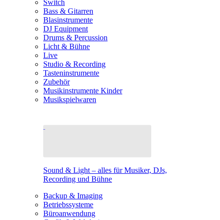
Switch
Bass & Gitarren
Blasinstrumente
DJ Equipment
Drums & Percussion
Licht & Bühne
Live
Studio & Recording
Tasteninstrumente
Zubehör
Musikinstrumente Kinder
Musikspielwaren
Sound & Light – alles für Musiker, DJs,
Recording und Bühne
Backup & Imaging
Betriebssysteme
Büroanwendung