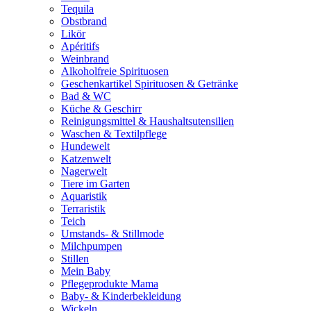
Tequila
Obstbrand
Likör
Apéritifs
Weinbrand
Alkoholfreie Spirituosen
Geschenkartikel Spirituosen & Getränke
Bad & WC
Küche & Geschirr
Reinigungsmittel & Haushaltsutensilien
Waschen & Textilpflege
Hundewelt
Katzenwelt
Nagerwelt
Tiere im Garten
Aquaristik
Terraristik
Teich
Umstands- & Stillmode
Milchpumpen
Stillen
Mein Baby
Pflegeprodukte Mama
Baby- & Kinderbekleidung
Wickeln