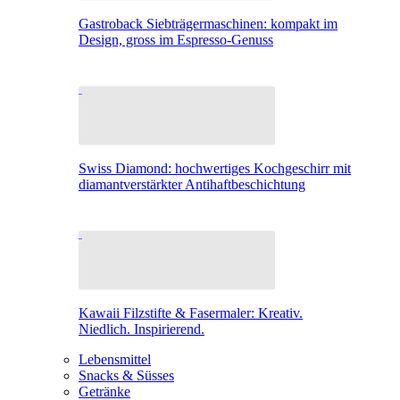
Gastroback Siebträgermaschinen: kompakt im
Design, gross im Espresso-Genuss
Swiss Diamond: hochwertiges Kochgeschirr mit
diamantverstärkter Antihaftbeschichtung
Kawaii Filzstifte & Fasermaler: Kreativ.
Niedlich. Inspirierend.
Lebensmittel
Snacks & Süsses
Getränke