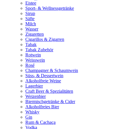
Eistee
Sport- & Wellnessgetränke
Sirup
Säfte
Milch
Wasser
Zigaretten
Cigarillos & Zigarren
Tabak
Tabak Zubehör
Rotwein
Weisswein
Rosé
Champagner & Schaumwein
Süss- & Dessertwein
Alkoholfreie Weine
Lagerbier
Craft Beer & Spezialitäten
Weizenbier
Biermischgetränke & Cider
Alkoholfreies Bier
Whisky
Gin
Rum & Cachaça
Vodka