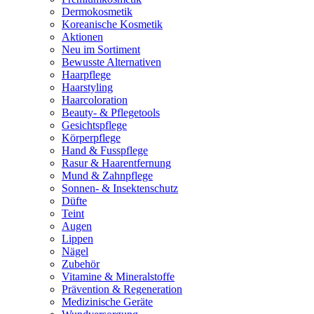
Dermokosmetik
Koreanische Kosmetik
Aktionen
Neu im Sortiment
Bewusste Alternativen
Haarpflege
Haarstyling
Haarcoloration
Beauty- & Pflegetools
Gesichtspflege
Körperpflege
Hand & Fusspflege
Rasur & Haarentfernung
Mund & Zahnpflege
Sonnen- & Insektenschutz
Düfte
Teint
Augen
Lippen
Nägel
Zubehör
Vitamine & Mineralstoffe
Prävention & Regeneration
Medizinische Geräte