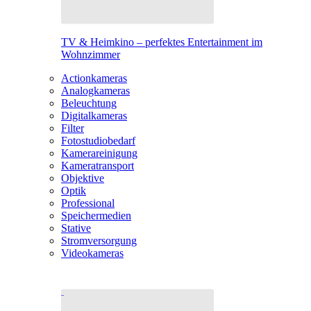
TV & Heimkino – perfektes Entertainment im
Wohnzimmer
Actionkameras
Analogkameras
Beleuchtung
Digitalkameras
Filter
Fotostudiobedarf
Kamerareinigung
Kameratransport
Objektive
Optik
Professional
Speichermedien
Stative
Stromversorgung
Videokameras