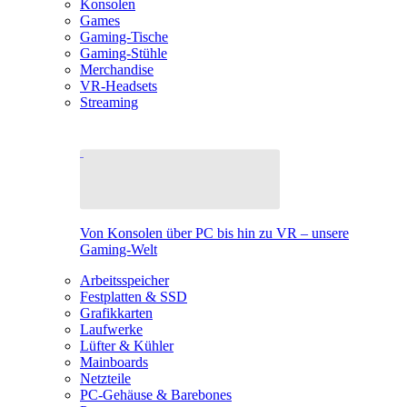
Konsolen
Games
Gaming-Tische
Gaming-Stühle
Merchandise
VR-Headsets
Streaming
Von Konsolen über PC bis hin zu VR – unsere
Gaming-Welt
Arbeitsspeicher
Festplatten & SSD
Grafikkarten
Laufwerke
Lüfter & Kühler
Mainboards
Netzteile
PC-Gehäuse & Barebones