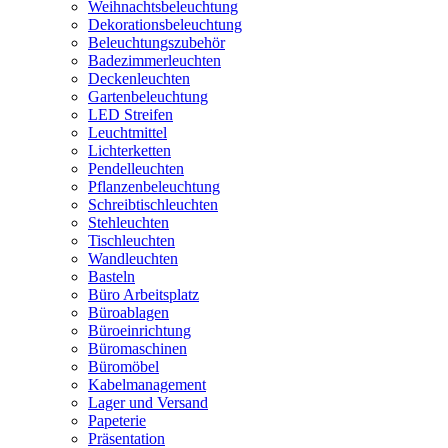
Weihnachtsbeleuchtung
Dekorationsbeleuchtung
Beleuchtungszubehör
Badezimmerleuchten
Deckenleuchten
Gartenbeleuchtung
LED Streifen
Leuchtmittel
Lichterketten
Pendelleuchten
Pflanzenbeleuchtung
Schreibtischleuchten
Stehleuchten
Tischleuchten
Wandleuchten
Basteln
Büro Arbeitsplatz
Büroablagen
Büroeinrichtung
Büromaschinen
Büromöbel
Kabelmanagement
Lager und Versand
Papeterie
Präsentation