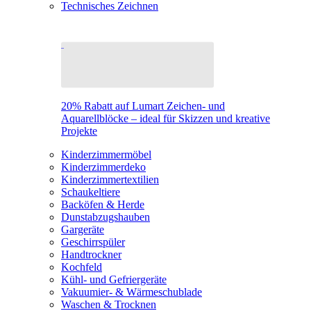
Technisches Zeichnen
20% Rabatt auf Lumart Zeichen- und
Aquarellblöcke – ideal für Skizzen und kreative
Projekte
Kinderzimmermöbel
Kinderzimmerdeko
Kinderzimmertextilien
Schaukeltiere
Backöfen & Herde
Dunstabzugshauben
Gargeräte
Geschirrspüler
Handtrockner
Kochfeld
Kühl- und Gefriergeräte
Vakuumier- & Wärmeschublade
Waschen & Trocknen