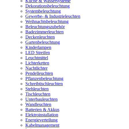
Küche & Wassersysteme
Dekorationsbeleuchtung
Systembeleuchtung
Gewerbe- & Industrieleuchten
Weihnachtsbeleuchtung
Beleuchtungszubehör
Badezimmerleuchten
Deckenleuchten
Gartenbeleuchtung
Kinderlampen
LED Streifen
Leuchtmittel
Lichterketten
Nachtlichter
Pendelleuchten
Pflanzenbeleuchtung
Schreibtischleuchten
Stehleuchten
Tischleuchten
Unterbauleuchten
Wandleuchten
Batterien & Akkus
Elektroinstallation
Energieverteilung
Kabelmanagement