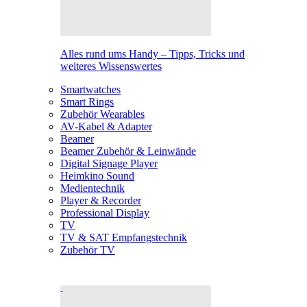
Alles rund ums Handy – Tipps, Tricks und
weiteres Wissenswertes
Smartwatches
Smart Rings
Zubehör Wearables
AV-Kabel & Adapter
Beamer
Beamer Zubehör & Leinwände
Digital Signage Player
Heimkino Sound
Medientechnik
Player & Recorder
Professional Display
TV
TV & SAT Empfangstechnik
Zubehör TV