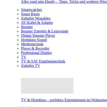
Alles rund ums Handy – Tipps, Tricks und weiteres Wis
Smartwatches
Smart Rings
Zubehör Wearables
AV-Kabel & Adapter
Beamer
Beamer Zubehör & Leinwände
Digital Signage Player
Heimkino Sound
Medientechnik
Player & Recorder
Professional Display
TV
TV & SAT Empfangstechnik
Zubehör TV
TV & Heimkino – perfektes Entertainment im Wohnzim