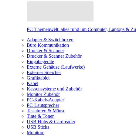
PC-Themenwelt: alles rund um Computer, Laptops & Z
Adapter & Switchboxen
Büro Kommunikation
Drucker & Scanner
Drucker & Scanner Zubehör
Eingabegeräte
Externe Gehäuse (Laufwerke)
Externer Speicher
Grafiktablet
Kabel
Kassensysteme und Zubehör
Monitor Zubehör
PC-Kabel/-Adapter
PC-Lautsprecher
Tastaturen & Mäuse
Tinte & Toner
USB Hubs & Cardreader
USB Sticks
Monitore