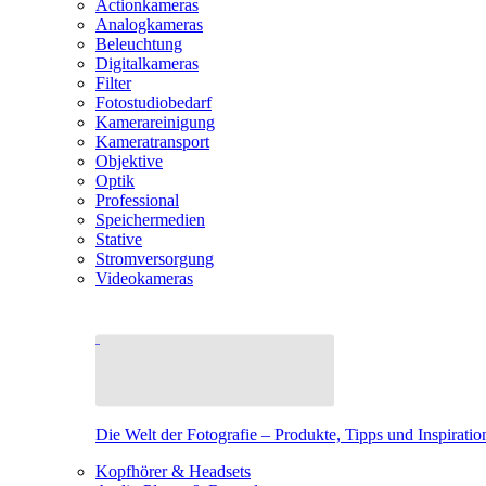
Actionkameras
Analogkameras
Beleuchtung
Digitalkameras
Filter
Fotostudiobedarf
Kamerareinigung
Kameratransport
Objektive
Optik
Professional
Speichermedien
Stative
Stromversorgung
Videokameras
Die Welt der Fotografie – Produkte, Tipps und Inspiratio
Kopfhörer & Headsets