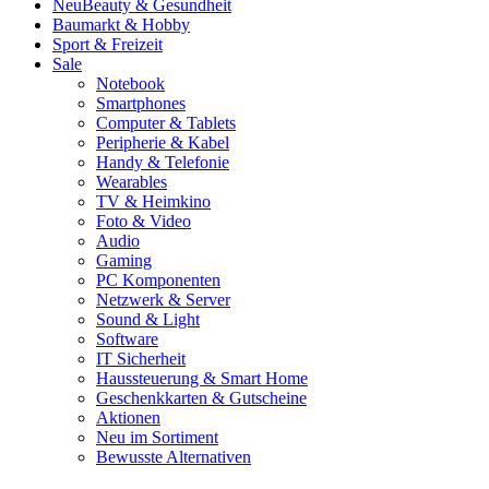
Neu
Beauty & Gesundheit
Baumarkt & Hobby
Sport & Freizeit
Sale
Notebook
Smartphones
Computer & Tablets
Peripherie & Kabel
Handy & Telefonie
Wearables
TV & Heimkino
Foto & Video
Audio
Gaming
PC Komponenten
Netzwerk & Server
Sound & Light
Software
IT Sicherheit
Haussteuerung & Smart Home
Geschenkkarten & Gutscheine
Aktionen
Neu im Sortiment
Bewusste Alternativen