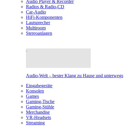
Audio Player & Recorder
Radios & Radio-CD
Car-Audio
HiFi-Komponenten
Lautsprecher
Multiroom
Stereoanlagen
Audio-Welt – bester Klang zu Hause und unterwegs
Eingabegeräte
Konsolen
Games
Gaming-Tische
Gaming-Stühle
Merchandise
VR-Headsets
Streaming