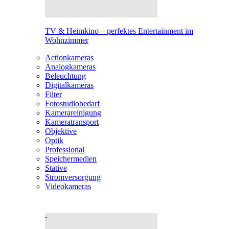
TV & Heimkino – perfektes Entertainment im
Wohnzimmer
Actionkameras
Analogkameras
Beleuchtung
Digitalkameras
Filter
Fotostudiobedarf
Kamerareinigung
Kameratransport
Objektive
Optik
Professional
Speichermedien
Stative
Stromversorgung
Videokameras