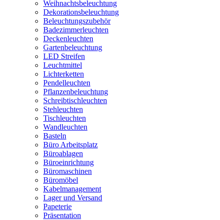
Weihnachtsbeleuchtung
Dekorationsbeleuchtung
Beleuchtungszubehör
Badezimmerleuchten
Deckenleuchten
Gartenbeleuchtung
LED Streifen
Leuchtmittel
Lichterketten
Pendelleuchten
Pflanzenbeleuchtung
Schreibtischleuchten
Stehleuchten
Tischleuchten
Wandleuchten
Basteln
Büro Arbeitsplatz
Büroablagen
Büroeinrichtung
Büromaschinen
Büromöbel
Kabelmanagement
Lager und Versand
Papeterie
Präsentation