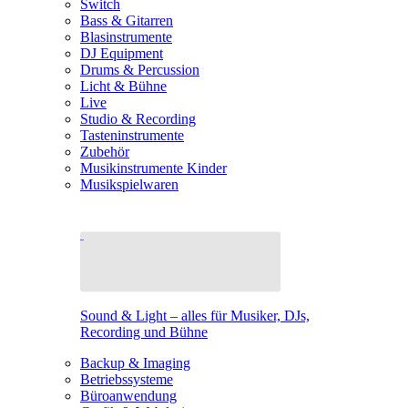
Switch
Bass & Gitarren
Blasinstrumente
DJ Equipment
Drums & Percussion
Licht & Bühne
Live
Studio & Recording
Tasteninstrumente
Zubehör
Musikinstrumente Kinder
Musikspielwaren
Sound & Light – alles für Musiker, DJs,
Recording und Bühne
Backup & Imaging
Betriebssysteme
Büroanwendung