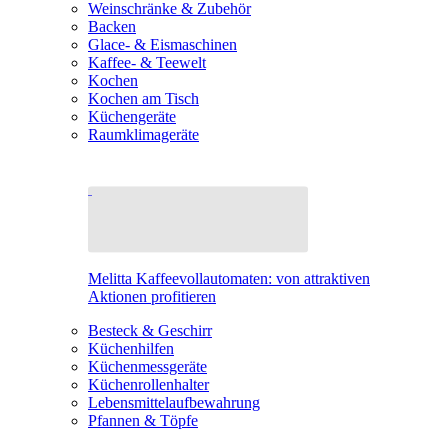
Weinschränke & Zubehör
Backen
Glace- & Eismaschinen
Kaffee- & Teewelt
Kochen
Kochen am Tisch
Küchengeräte
Raumklimageräte
Melitta Kaffeevollautomaten: von attraktiven
Aktionen profitieren
Besteck & Geschirr
Küchenhilfen
Küchenmessgeräte
Küchenrollenhalter
Lebensmittelaufbewahrung
Pfannen & Töpfe