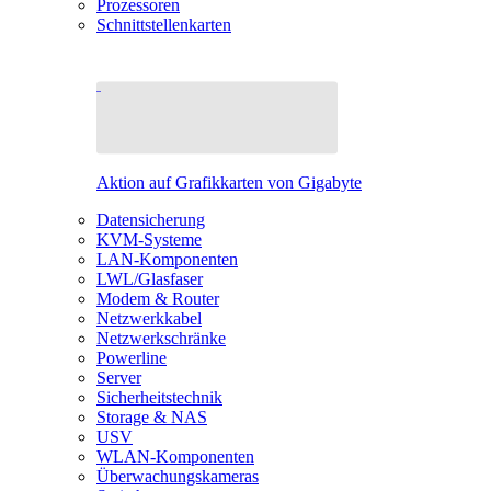
Prozessoren
Schnittstellenkarten
Aktion auf Grafikkarten von Gigabyte
Datensicherung
KVM-Systeme
LAN-Komponenten
LWL/Glasfaser
Modem & Router
Netzwerkkabel
Netzwerkschränke
Powerline
Server
Sicherheitstechnik
Storage & NAS
USV
WLAN-Komponenten
Überwachungskameras