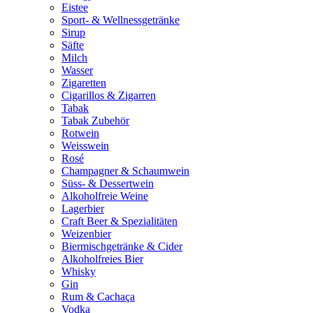
Eistee
Sport- & Wellnessgetränke
Sirup
Säfte
Milch
Wasser
Zigaretten
Cigarillos & Zigarren
Tabak
Tabak Zubehör
Rotwein
Weisswein
Rosé
Champagner & Schaumwein
Süss- & Dessertwein
Alkoholfreie Weine
Lagerbier
Craft Beer & Spezialitäten
Weizenbier
Biermischgetränke & Cider
Alkoholfreies Bier
Whisky
Gin
Rum & Cachaça
Vodka