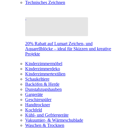
Technisches Zeichnen
20% Rabatt auf Lumart Zeichen- und
Aquarellblöcke – ideal für Skizzen und kreative
Projekte
Kinderzimmermöbel
Kinderzimmerdeko
Kinderzimmertextilien
Schaukeltiere
Backöfen & Herde
Dunstabzugshauben
Gargeräte
Geschirrspüler
Handtrockner
Kochfeld
Kühl- und Gefriergeräte
Vakuumier- & Wärmeschublade
Waschen & Trocknen