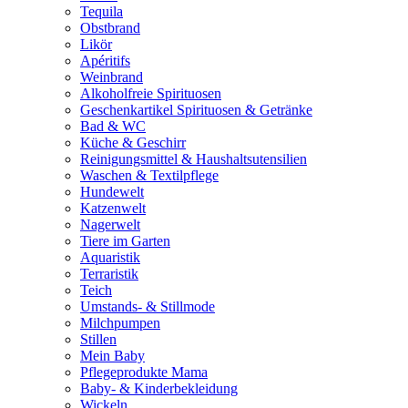
Tequila
Obstbrand
Likör
Apéritifs
Weinbrand
Alkoholfreie Spirituosen
Geschenkartikel Spirituosen & Getränke
Bad & WC
Küche & Geschirr
Reinigungsmittel & Haushaltsutensilien
Waschen & Textilpflege
Hundewelt
Katzenwelt
Nagerwelt
Tiere im Garten
Aquaristik
Terraristik
Teich
Umstands- & Stillmode
Milchpumpen
Stillen
Mein Baby
Pflegeprodukte Mama
Baby- & Kinderbekleidung
Wickeln