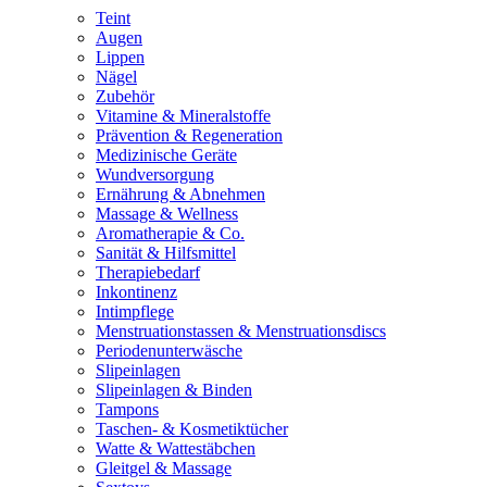
Teint
Augen
Lippen
Nägel
Zubehör
Vitamine & Mineralstoffe
Prävention & Regeneration
Medizinische Geräte
Wundversorgung
Ernährung & Abnehmen
Massage & Wellness
Aromatherapie & Co.
Sanität & Hilfsmittel
Therapiebedarf
Inkontinenz
Intimpflege
Menstruationstassen & Menstruationsdiscs
Periodenunterwäsche
Slipeinlagen
Slipeinlagen & Binden
Tampons
Taschen- & Kosmetiktücher
Watte & Wattestäbchen
Gleitgel & Massage