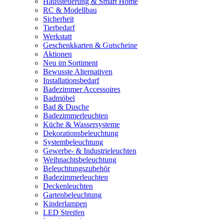
Haussteuerung & Smart Home
RC & Modellbau
Sicherheit
Tierbedarf
Werkstatt
Geschenkkarten & Gutscheine
Aktionen
Neu im Sortiment
Bewusste Alternativen
Installationsbedarf
Badezimmer Accessoires
Badmöbel
Bad & Dusche
Badezimmerleuchten
Küche & Wassersysteme
Dekorationsbeleuchtung
Systembeleuchtung
Gewerbe- & Industrieleuchten
Weihnachtsbeleuchtung
Beleuchtungszubehör
Badezimmerleuchten
Deckenleuchten
Gartenbeleuchtung
Kinderlampen
LED Streifen