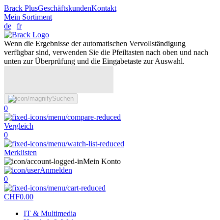
Brack Plus
Geschäftskunden
Kontakt
Mein Sortiment
de
|
fr
Wenn die Ergebnisse der automatischen Vervollständigung
verfügbar sind, verwenden Sie die Pfeiltasten nach oben und nach
unten zur Überprüfung und die Eingabetaste zur Auswahl.
Suchen
0
Vergleich
0
Merklisten
Mein Konto
Anmelden
0
CHF
0.00
IT & Multimedia