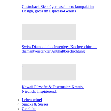
Gastroback Siebträgermaschinen: kompakt im
Design, gross im Espresso-Genuss
Swiss Diamond: hochwertiges Kochgeschirr mit
diamantverstärkter Antihaftbeschichtung
Kawaii Filzstifte & Fasermaler: Kreativ.
Niedlich. Inspirierend.
Lebensmittel
Snacks & Süsses
Getränke