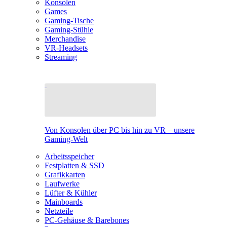
Konsolen
Games
Gaming-Tische
Gaming-Stühle
Merchandise
VR-Headsets
Streaming
Von Konsolen über PC bis hin zu VR – unsere
Gaming-Welt
Arbeitsspeicher
Festplatten & SSD
Grafikkarten
Laufwerke
Lüfter & Kühler
Mainboards
Netzteile
PC-Gehäuse & Barebones