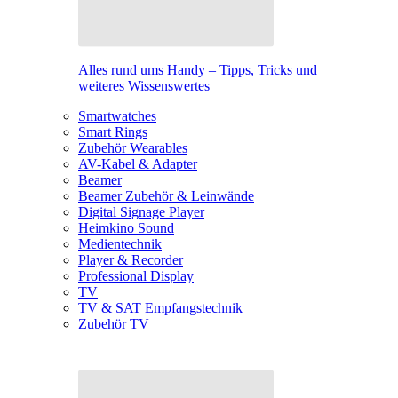
Alles rund ums Handy – Tipps, Tricks und
weiteres Wissenswertes
Smartwatches
Smart Rings
Zubehör Wearables
AV-Kabel & Adapter
Beamer
Beamer Zubehör & Leinwände
Digital Signage Player
Heimkino Sound
Medientechnik
Player & Recorder
Professional Display
TV
TV & SAT Empfangstechnik
Zubehör TV