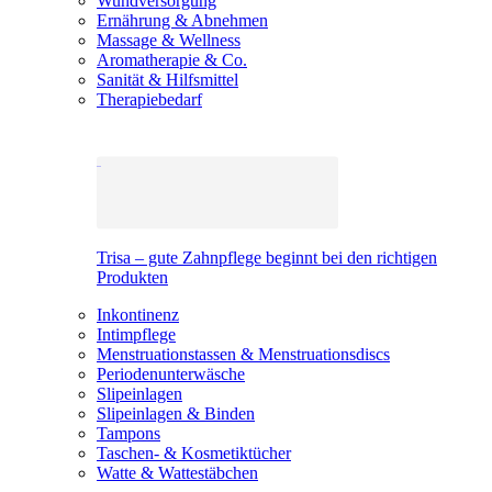
Wundversorgung
Ernährung & Abnehmen
Massage & Wellness
Aromatherapie & Co.
Sanität & Hilfsmittel
Therapiebedarf
Trisa – gute Zahnpflege beginnt bei den richtigen
Produkten
Inkontinenz
Intimpflege
Menstruationstassen & Menstruationsdiscs
Periodenunterwäsche
Slipeinlagen
Slipeinlagen & Binden
Tampons
Taschen- & Kosmetiktücher
Watte & Wattestäbchen