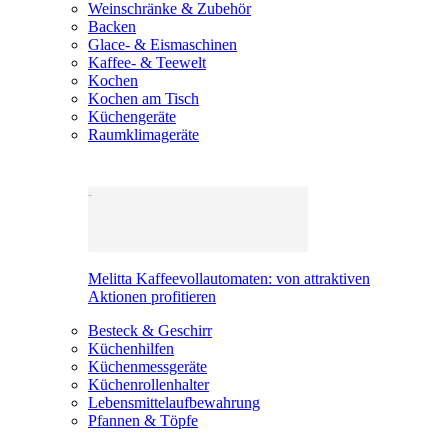
Weinschränke & Zubehör
Backen
Glace- & Eismaschinen
Kaffee- & Teewelt
Kochen
Kochen am Tisch
Küchengeräte
Raumklimageräte
Melitta Kaffeevollautomaten: von attraktiven
Aktionen profitieren
Besteck & Geschirr
Küchenhilfen
Küchenmessgeräte
Küchenrollenhalter
Lebensmittelaufbewahrung
Pfannen & Töpfe