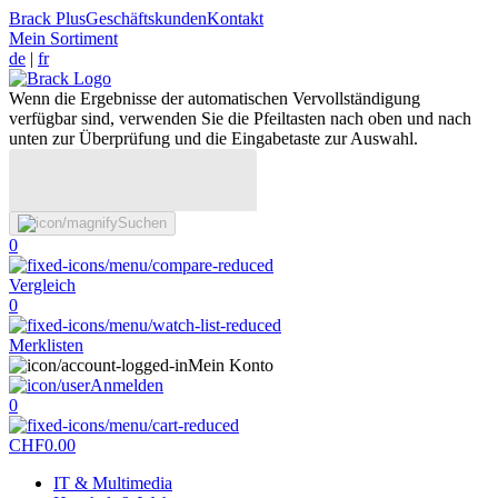
Brack Plus
Geschäftskunden
Kontakt
Mein Sortiment
de
|
fr
Wenn die Ergebnisse der automatischen Vervollständigung
verfügbar sind, verwenden Sie die Pfeiltasten nach oben und nach
unten zur Überprüfung und die Eingabetaste zur Auswahl.
Suchen
0
Vergleich
0
Merklisten
Mein Konto
Anmelden
0
CHF
0.00
IT & Multimedia