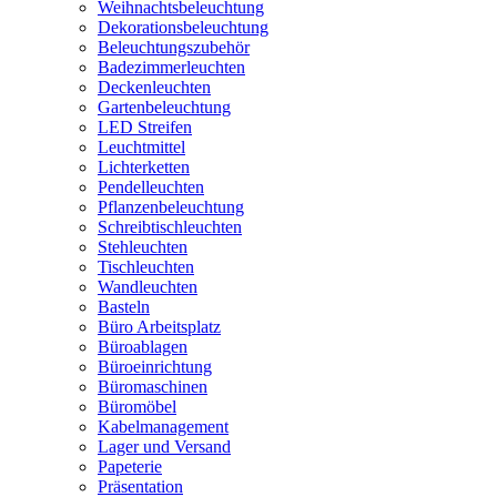
Weihnachtsbeleuchtung
Dekorationsbeleuchtung
Beleuchtungszubehör
Badezimmerleuchten
Deckenleuchten
Gartenbeleuchtung
LED Streifen
Leuchtmittel
Lichterketten
Pendelleuchten
Pflanzenbeleuchtung
Schreibtischleuchten
Stehleuchten
Tischleuchten
Wandleuchten
Basteln
Büro Arbeitsplatz
Büroablagen
Büroeinrichtung
Büromaschinen
Büromöbel
Kabelmanagement
Lager und Versand
Papeterie
Präsentation