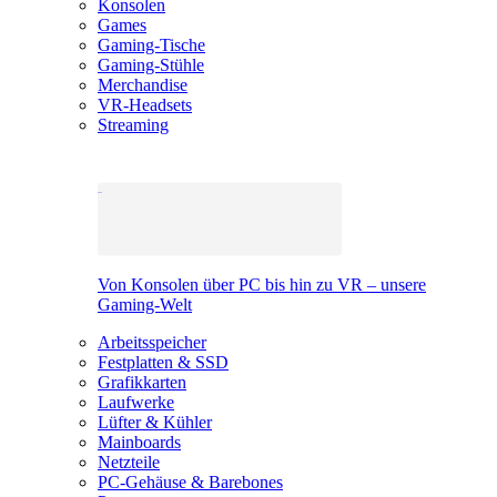
Konsolen
Games
Gaming-Tische
Gaming-Stühle
Merchandise
VR-Headsets
Streaming
Von Konsolen über PC bis hin zu VR – unsere
Gaming-Welt
Arbeitsspeicher
Festplatten & SSD
Grafikkarten
Laufwerke
Lüfter & Kühler
Mainboards
Netzteile
PC-Gehäuse & Barebones