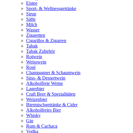
Eistee
Sport- & Wellnessgetränke
Sirup
Säfte
Milch
Wasser
Zigaretten
Cigarillos & Zigarren
Tabak
Tabak Zubehör
Rotwein
Weisswein
Rosé
Champagner & Schaumwein
Süss- & Dessertwein
Alkoholfreie Weine
Lagerbier
Craft Beer & Spezialitäten
Weizenbier
Biermischgetränke & Cider
Alkoholfreies Bier
Whisky
Gin
Rum & Cachaça
Vodka