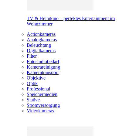
TV & Heimkino – perfektes Entertainment im
Wohnzimmer
Actionkameras
Analogkameras
Beleuchtung
Digitalkameras
Filter
Fotostudiobedarf
Kamerareinigung
Kameratransport
Objektive
Optik
Professional
Speichermedien
Stative
Stromversorgung
Videokameras