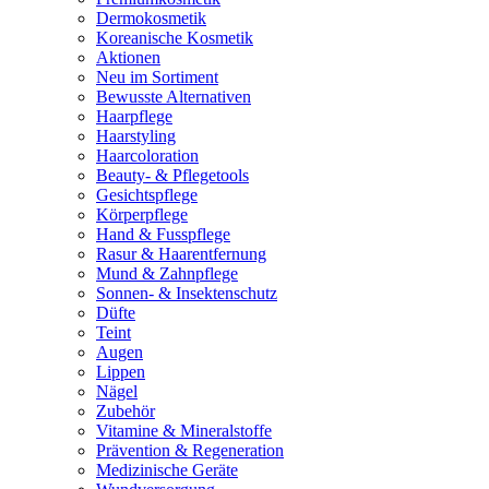
Dermokosmetik
Koreanische Kosmetik
Aktionen
Neu im Sortiment
Bewusste Alternativen
Haarpflege
Haarstyling
Haarcoloration
Beauty- & Pflegetools
Gesichtspflege
Körperpflege
Hand & Fusspflege
Rasur & Haarentfernung
Mund & Zahnpflege
Sonnen- & Insektenschutz
Düfte
Teint
Augen
Lippen
Nägel
Zubehör
Vitamine & Mineralstoffe
Prävention & Regeneration
Medizinische Geräte