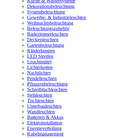
Küche & Wassersysteme
Dekorationsbeleuchtung
Systembeleuchtung
Gewerbe- & Industrieleuchten
Weihnachtsbeleuchtung
Beleuchtungszubehör
Badezimmerleuchten
Deckenleuchten
Gartenbeleuchtung
Kinderlampen
LED Streifen
Leuchtmittel
Lichterketten
Nachtlichter
Pendelleuchten
Pflanzenbeleuchtung
Schreibtischleuchten
Stehleuchten
Tischleuchten
Unterbauleuchten
Wandleuchten
Batterien & Akkus
Elektroinstallation
Energieverteilung
Kabelmanagement