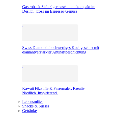
Gastroback Siebträgermaschinen: kompakt im
Design, gross im Espresso-Genuss
Swiss Diamond: hochwertiges Kochgeschirr mit
diamantverstärkter Antihaftbeschichtung
Kawaii Filzstifte & Fasermaler: Kreativ.
Niedlich. Inspirierend.
Lebensmittel
Snacks & Süsses
Getränke