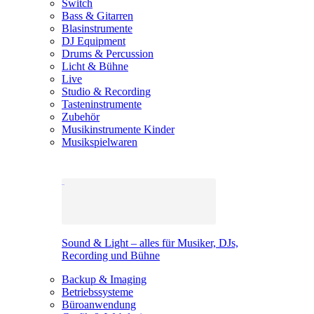
Switch
Bass & Gitarren
Blasinstrumente
DJ Equipment
Drums & Percussion
Licht & Bühne
Live
Studio & Recording
Tasteninstrumente
Zubehör
Musikinstrumente Kinder
Musikspielwaren
Sound & Light – alles für Musiker, DJs,
Recording und Bühne
Backup & Imaging
Betriebssysteme
Büroanwendung