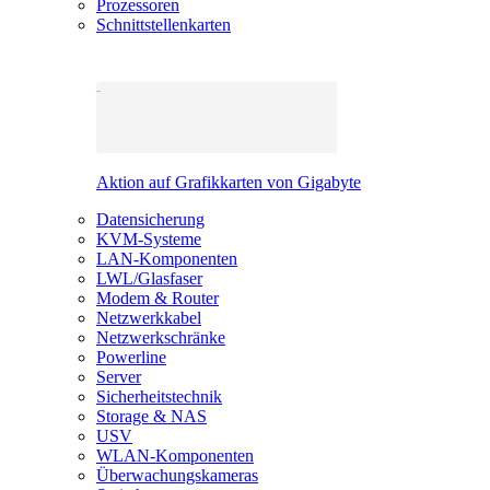
Prozessoren
Schnittstellenkarten
Aktion auf Grafikkarten von Gigabyte
Datensicherung
KVM-Systeme
LAN-Komponenten
LWL/Glasfaser
Modem & Router
Netzwerkkabel
Netzwerkschränke
Powerline
Server
Sicherheitstechnik
Storage & NAS
USV
WLAN-Komponenten
Überwachungskameras