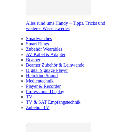
Alles rund ums Handy – Tipps, Tricks und
weiteres Wissenswertes
Smartwatches
Smart Rings
Zubehör Wearables
AV-Kabel & Adapter
Beamer
Beamer Zubehör & Leinwände
Digital Signage Player
Heimkino Sound
Medientechnik
Player & Recorder
Professional Display
TV
TV & SAT Empfangstechnik
Zubehör TV