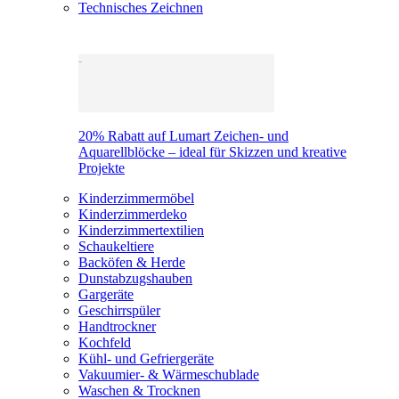
Technisches Zeichnen
20% Rabatt auf Lumart Zeichen- und
Aquarellblöcke – ideal für Skizzen und kreative
Projekte
Kinderzimmermöbel
Kinderzimmerdeko
Kinderzimmertextilien
Schaukeltiere
Backöfen & Herde
Dunstabzugshauben
Gargeräte
Geschirrspüler
Handtrockner
Kochfeld
Kühl- und Gefriergeräte
Vakuumier- & Wärmeschublade
Waschen & Trocknen