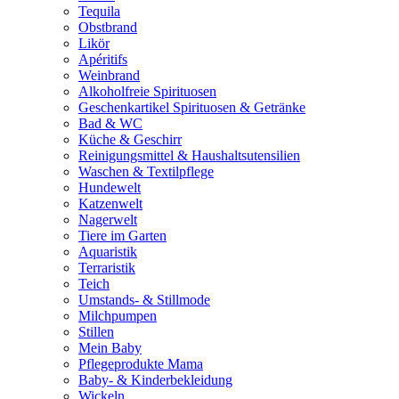
Tequila
Obstbrand
Likör
Apéritifs
Weinbrand
Alkoholfreie Spirituosen
Geschenkartikel Spirituosen & Getränke
Bad & WC
Küche & Geschirr
Reinigungsmittel & Haushaltsutensilien
Waschen & Textilpflege
Hundewelt
Katzenwelt
Nagerwelt
Tiere im Garten
Aquaristik
Terraristik
Teich
Umstands- & Stillmode
Milchpumpen
Stillen
Mein Baby
Pflegeprodukte Mama
Baby- & Kinderbekleidung
Wickeln