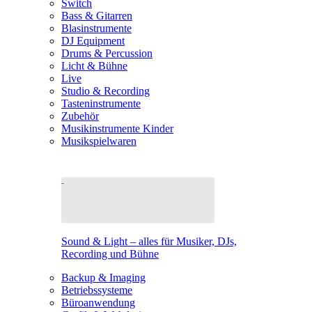
Switch
Bass & Gitarren
Blasinstrumente
DJ Equipment
Drums & Percussion
Licht & Bühne
Live
Studio & Recording
Tasteninstrumente
Zubehör
Musikinstrumente Kinder
Musikspielwaren
Sound & Light – alles für Musiker, DJs,
Recording und Bühne
Backup & Imaging
Betriebssysteme
Büroanwendung