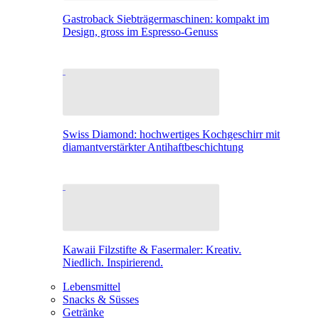
Gastroback Siebträgermaschinen: kompakt im
Design, gross im Espresso-Genuss
Swiss Diamond: hochwertiges Kochgeschirr mit
diamantverstärkter Antihaftbeschichtung
Kawaii Filzstifte & Fasermaler: Kreativ.
Niedlich. Inspirierend.
Lebensmittel
Snacks & Süsses
Getränke