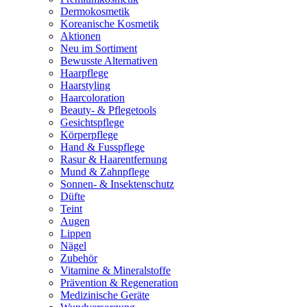
Dermokosmetik
Koreanische Kosmetik
Aktionen
Neu im Sortiment
Bewusste Alternativen
Haarpflege
Haarstyling
Haarcoloration
Beauty- & Pflegetools
Gesichtspflege
Körperpflege
Hand & Fusspflege
Rasur & Haarentfernung
Mund & Zahnpflege
Sonnen- & Insektenschutz
Düfte
Teint
Augen
Lippen
Nägel
Zubehör
Vitamine & Mineralstoffe
Prävention & Regeneration
Medizinische Geräte