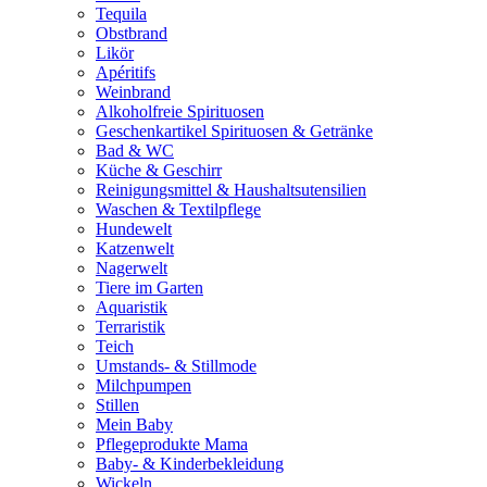
Tequila
Obstbrand
Likör
Apéritifs
Weinbrand
Alkoholfreie Spirituosen
Geschenkartikel Spirituosen & Getränke
Bad & WC
Küche & Geschirr
Reinigungsmittel & Haushaltsutensilien
Waschen & Textilpflege
Hundewelt
Katzenwelt
Nagerwelt
Tiere im Garten
Aquaristik
Terraristik
Teich
Umstands- & Stillmode
Milchpumpen
Stillen
Mein Baby
Pflegeprodukte Mama
Baby- & Kinderbekleidung
Wickeln