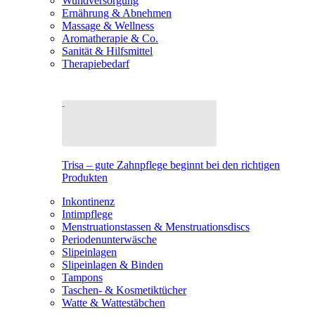
Wundversorgung
Ernährung & Abnehmen
Massage & Wellness
Aromatherapie & Co.
Sanität & Hilfsmittel
Therapiebedarf
Trisa – gute Zahnpflege beginnt bei den richtigen
Produkten
Inkontinenz
Intimpflege
Menstruationstassen & Menstruationsdiscs
Periodenunterwäsche
Slipeinlagen
Slipeinlagen & Binden
Tampons
Taschen- & Kosmetiktücher
Watte & Wattestäbchen