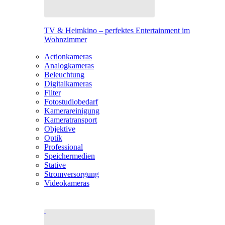
TV & Heimkino – perfektes Entertainment im
Wohnzimmer
Actionkameras
Analogkameras
Beleuchtung
Digitalkameras
Filter
Fotostudiobedarf
Kamerareinigung
Kameratransport
Objektive
Optik
Professional
Speichermedien
Stative
Stromversorgung
Videokameras