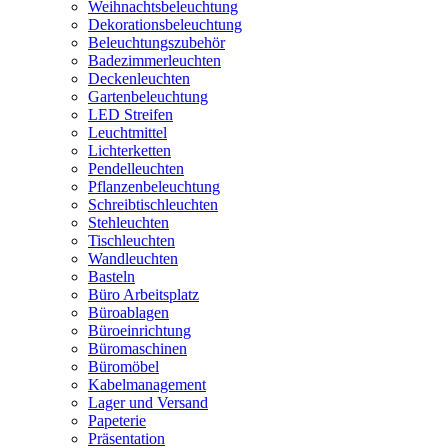
Weihnachtsbeleuchtung
Dekorationsbeleuchtung
Beleuchtungszubehör
Badezimmerleuchten
Deckenleuchten
Gartenbeleuchtung
LED Streifen
Leuchtmittel
Lichterketten
Pendelleuchten
Pflanzenbeleuchtung
Schreibtischleuchten
Stehleuchten
Tischleuchten
Wandleuchten
Basteln
Büro Arbeitsplatz
Büroablagen
Büroeinrichtung
Büromaschinen
Büromöbel
Kabelmanagement
Lager und Versand
Papeterie
Präsentation