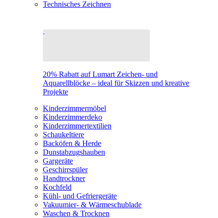
Technisches Zeichnen
20% Rabatt auf Lumart Zeichen- und
Aquarellblöcke – ideal für Skizzen und kreative
Projekte
Kinderzimmermöbel
Kinderzimmerdeko
Kinderzimmertextilien
Schaukeltiere
Backöfen & Herde
Dunstabzugshauben
Gargeräte
Geschirrspüler
Handtrockner
Kochfeld
Kühl- und Gefriergeräte
Vakuumier- & Wärmeschublade
Waschen & Trocknen