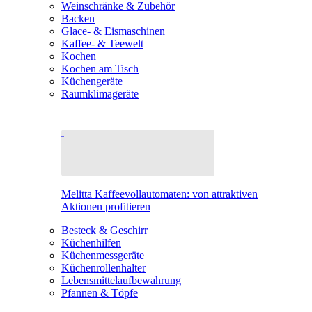
Weinschränke & Zubehör
Backen
Glace- & Eismaschinen
Kaffee- & Teewelt
Kochen
Kochen am Tisch
Küchengeräte
Raumklimageräte
Melitta Kaffeevollautomaten: von attraktiven
Aktionen profitieren
Besteck & Geschirr
Küchenhilfen
Küchenmessgeräte
Küchenrollenhalter
Lebensmittelaufbewahrung
Pfannen & Töpfe