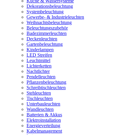
Küche & Wassersysteme
Dekorationsbeleuchtung
Systembeleuchtung
Gewerbe- & Industrieleuchten
Weihnachtsbeleuchtung
Beleuchtungszubehör
Badezimmerleuchten
Deckenleuchten
Gartenbeleuchtung
Kinderlampen
LED Streifen
Leuchtmittel
Lichterketten
Nachtlichter
Pendelleuchten
Pflanzenbeleuchtung
Schreibtischleuchten
Stehleuchten
Tischleuchten
Unterbauleuchten
Wandleuchten
Batterien & Akkus
Elektroinstallation
Energieverteilung
Kabelmanagement