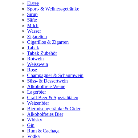
Eistee
Sport- & Wellnessgetränke
Sirup
Säfte
Milch
Wasser
Zigaretten
Cigarillos & Zigarren
Tabak
Tabak Zubehör
Rotwein
Weisswein
Rosé
Champagner & Schaumwein
Süss- & Dessertwein
Alkoholfreie Weine
Lagerbier
Craft Beer & Spezialitäten
Weizenbier
Biermischgetränke & Cider
Alkoholfreies Bier
Whisky
Gin
Rum & Cachaça
Vodka