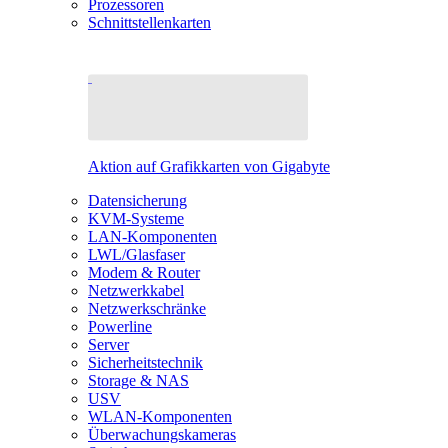
Prozessoren
Schnittstellenkarten
Aktion auf Grafikkarten von Gigabyte
Datensicherung
KVM-Systeme
LAN-Komponenten
LWL/Glasfaser
Modem & Router
Netzwerkkabel
Netzwerkschränke
Powerline
Server
Sicherheitstechnik
Storage & NAS
USV
WLAN-Komponenten
Überwachungskameras