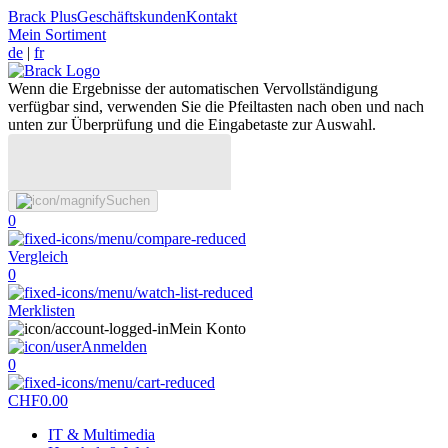
Brack Plus
Geschäftskunden
Kontakt
Mein Sortiment
de
|
fr
Wenn die Ergebnisse der automatischen Vervollständigung
verfügbar sind, verwenden Sie die Pfeiltasten nach oben und nach
unten zur Überprüfung und die Eingabetaste zur Auswahl.
Suchen
0
Vergleich
0
Merklisten
Mein Konto
Anmelden
0
CHF
0.00
IT & Multimedia