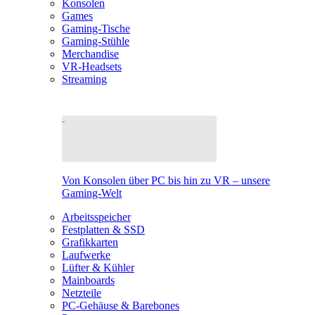
Konsolen
Games
Gaming-Tische
Gaming-Stühle
Merchandise
VR-Headsets
Streaming
Von Konsolen über PC bis hin zu VR – unsere
Gaming-Welt
Arbeitsspeicher
Festplatten & SSD
Grafikkarten
Laufwerke
Lüfter & Kühler
Mainboards
Netzteile
PC-Gehäuse & Barebones