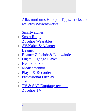
Alles rund ums Handy – Tipps, Tricks und
weiteres Wissenswertes
Smartwatches
Smart Rings
Zubehör Wearables
AV-Kabel & Adapter
Beamer
Beamer Zubehör & Leinwände
Digital Signage Player
Heimkino Sound
Medientechnik
Player & Recorder
Professional Display
TV
TV & SAT Empfangstechnik
Zubehör TV