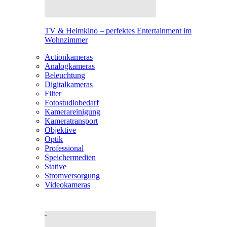
TV & Heimkino – perfektes Entertainment im
Wohnzimmer
Actionkameras
Analogkameras
Beleuchtung
Digitalkameras
Filter
Fotostudiobedarf
Kamerareinigung
Kameratransport
Objektive
Optik
Professional
Speichermedien
Stative
Stromversorgung
Videokameras