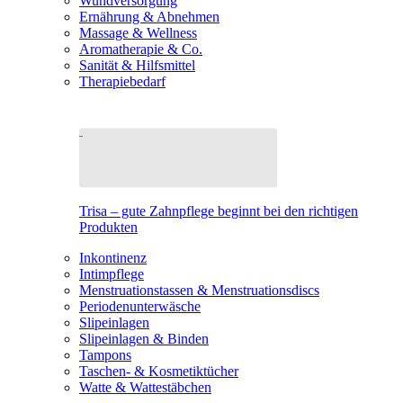
Wundversorgung
Ernährung & Abnehmen
Massage & Wellness
Aromatherapie & Co.
Sanität & Hilfsmittel
Therapiebedarf
Trisa – gute Zahnpflege beginnt bei den richtigen
Produkten
Inkontinenz
Intimpflege
Menstruationstassen & Menstruationsdiscs
Periodenunterwäsche
Slipeinlagen
Slipeinlagen & Binden
Tampons
Taschen- & Kosmetiktücher
Watte & Wattestäbchen