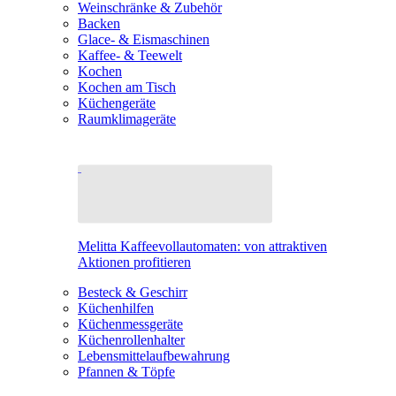
Weinschränke & Zubehör
Backen
Glace- & Eismaschinen
Kaffee- & Teewelt
Kochen
Kochen am Tisch
Küchengeräte
Raumklimageräte
Melitta Kaffeevollautomaten: von attraktiven
Aktionen profitieren
Besteck & Geschirr
Küchenhilfen
Küchenmessgeräte
Küchenrollenhalter
Lebensmittelaufbewahrung
Pfannen & Töpfe