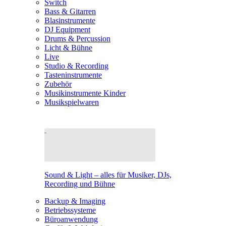
Switch
Bass & Gitarren
Blasinstrumente
DJ Equipment
Drums & Percussion
Licht & Bühne
Live
Studio & Recording
Tasteninstrumente
Zubehör
Musikinstrumente Kinder
Musikspielwaren
Sound & Light – alles für Musiker, DJs,
Recording und Bühne
Backup & Imaging
Betriebssysteme
Büroanwendung