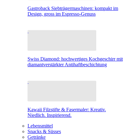
Gastroback Siebträgermaschinen: kompakt im
Design, gross im Espresso-Genuss
Swiss Diamond: hochwertiges Kochgeschirr mit
diamantverstärkter Antihaftbeschichtung
Kawaii Filzstifte & Fasermaler: Kreativ.
Niedlich. Inspirierend.
Lebensmittel
Snacks & Süsses
Getränke