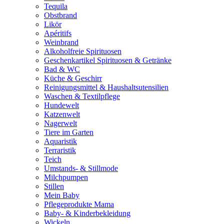
Tequila
Obstbrand
Likör
Apéritifs
Weinbrand
Alkoholfreie Spirituosen
Geschenkartikel Spirituosen & Getränke
Bad & WC
Küche & Geschirr
Reinigungsmittel & Haushaltsutensilien
Waschen & Textilpflege
Hundewelt
Katzenwelt
Nagerwelt
Tiere im Garten
Aquaristik
Terraristik
Teich
Umstands- & Stillmode
Milchpumpen
Stillen
Mein Baby
Pflegeprodukte Mama
Baby- & Kinderbekleidung
Wickeln