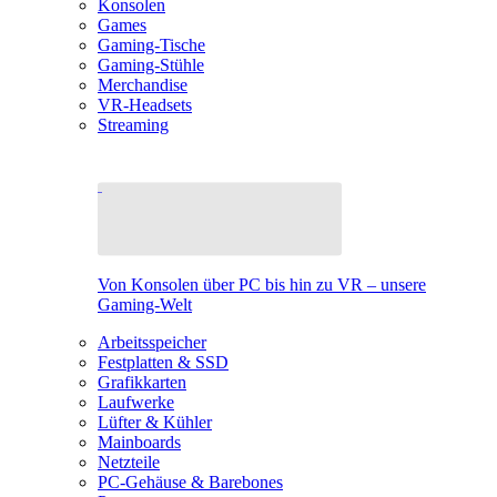
Konsolen
Games
Gaming-Tische
Gaming-Stühle
Merchandise
VR-Headsets
Streaming
Von Konsolen über PC bis hin zu VR – unsere
Gaming-Welt
Arbeitsspeicher
Festplatten & SSD
Grafikkarten
Laufwerke
Lüfter & Kühler
Mainboards
Netzteile
PC-Gehäuse & Barebones