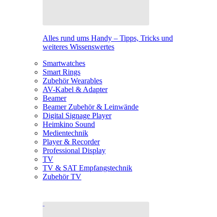
Alles rund ums Handy – Tipps, Tricks und
weiteres Wissenswertes
Smartwatches
Smart Rings
Zubehör Wearables
AV-Kabel & Adapter
Beamer
Beamer Zubehör & Leinwände
Digital Signage Player
Heimkino Sound
Medientechnik
Player & Recorder
Professional Display
TV
TV & SAT Empfangstechnik
Zubehör TV