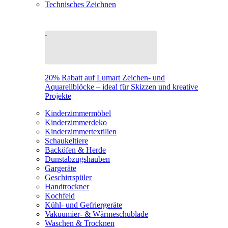
Technisches Zeichnen
20% Rabatt auf Lumart Zeichen- und
Aquarellblöcke – ideal für Skizzen und kreative
Projekte
Kinderzimmermöbel
Kinderzimmerdeko
Kinderzimmertextilien
Schaukeltiere
Backöfen & Herde
Dunstabzugshauben
Gargeräte
Geschirrspüler
Handtrockner
Kochfeld
Kühl- und Gefriergeräte
Vakuumier- & Wärmeschublade
Waschen & Trocknen