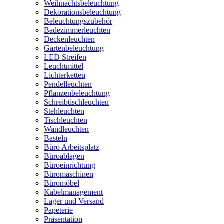
Weihnachtsbeleuchtung
Dekorationsbeleuchtung
Beleuchtungszubehör
Badezimmerleuchten
Deckenleuchten
Gartenbeleuchtung
LED Streifen
Leuchtmittel
Lichterketten
Pendelleuchten
Pflanzenbeleuchtung
Schreibtischleuchten
Stehleuchten
Tischleuchten
Wandleuchten
Basteln
Büro Arbeitsplatz
Büroablagen
Büroeinrichtung
Büromaschinen
Büromöbel
Kabelmanagement
Lager und Versand
Papeterie
Präsentation