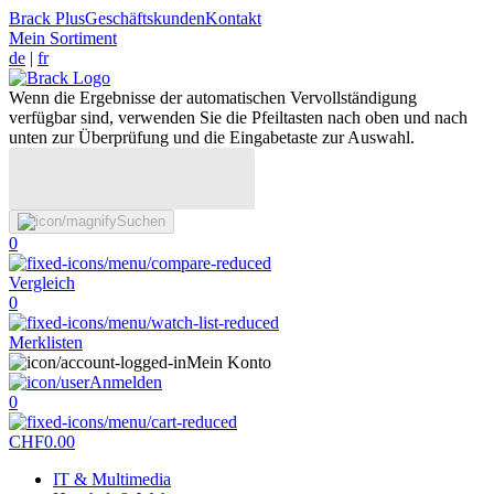
Brack Plus
Geschäftskunden
Kontakt
Mein Sortiment
de
|
fr
Wenn die Ergebnisse der automatischen Vervollständigung
verfügbar sind, verwenden Sie die Pfeiltasten nach oben und nach
unten zur Überprüfung und die Eingabetaste zur Auswahl.
Suchen
0
Vergleich
0
Merklisten
Mein Konto
Anmelden
0
CHF
0.00
IT & Multimedia