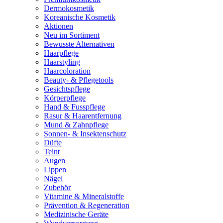
Dermokosmetik
Koreanische Kosmetik
Aktionen
Neu im Sortiment
Bewusste Alternativen
Haarpflege
Haarstyling
Haarcoloration
Beauty- & Pflegetools
Gesichtspflege
Körperpflege
Hand & Fusspflege
Rasur & Haarentfernung
Mund & Zahnpflege
Sonnen- & Insektenschutz
Düfte
Teint
Augen
Lippen
Nägel
Zubehör
Vitamine & Mineralstoffe
Prävention & Regeneration
Medizinische Geräte