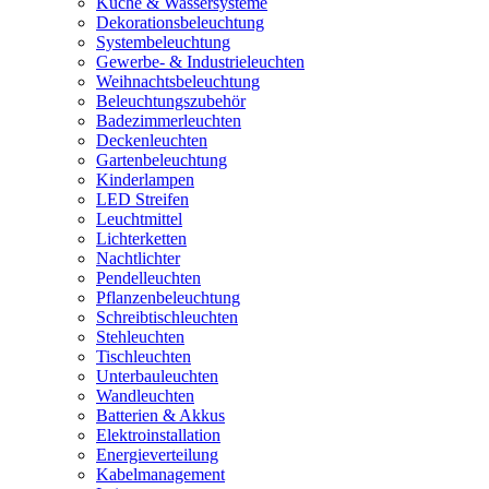
Küche & Wassersysteme
Dekorationsbeleuchtung
Systembeleuchtung
Gewerbe- & Industrieleuchten
Weihnachtsbeleuchtung
Beleuchtungszubehör
Badezimmerleuchten
Deckenleuchten
Gartenbeleuchtung
Kinderlampen
LED Streifen
Leuchtmittel
Lichterketten
Nachtlichter
Pendelleuchten
Pflanzenbeleuchtung
Schreibtischleuchten
Stehleuchten
Tischleuchten
Unterbauleuchten
Wandleuchten
Batterien & Akkus
Elektroinstallation
Energieverteilung
Kabelmanagement