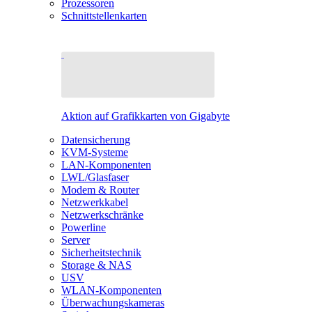
Prozessoren
Schnittstellenkarten
Aktion auf Grafikkarten von Gigabyte
Datensicherung
KVM-Systeme
LAN-Komponenten
LWL/Glasfaser
Modem & Router
Netzwerkkabel
Netzwerkschränke
Powerline
Server
Sicherheitstechnik
Storage & NAS
USV
WLAN-Komponenten
Überwachungskameras