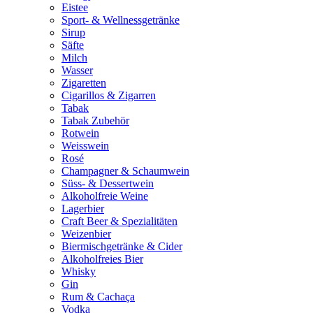
Eistee
Sport- & Wellnessgetränke
Sirup
Säfte
Milch
Wasser
Zigaretten
Cigarillos & Zigarren
Tabak
Tabak Zubehör
Rotwein
Weisswein
Rosé
Champagner & Schaumwein
Süss- & Dessertwein
Alkoholfreie Weine
Lagerbier
Craft Beer & Spezialitäten
Weizenbier
Biermischgetränke & Cider
Alkoholfreies Bier
Whisky
Gin
Rum & Cachaça
Vodka