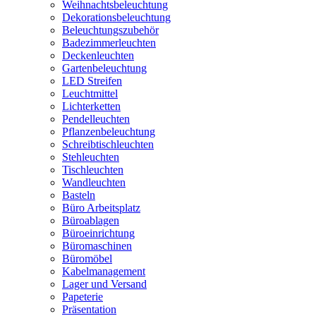
Weihnachtsbeleuchtung
Dekorationsbeleuchtung
Beleuchtungszubehör
Badezimmerleuchten
Deckenleuchten
Gartenbeleuchtung
LED Streifen
Leuchtmittel
Lichterketten
Pendelleuchten
Pflanzenbeleuchtung
Schreibtischleuchten
Stehleuchten
Tischleuchten
Wandleuchten
Basteln
Büro Arbeitsplatz
Büroablagen
Büroeinrichtung
Büromaschinen
Büromöbel
Kabelmanagement
Lager und Versand
Papeterie
Präsentation