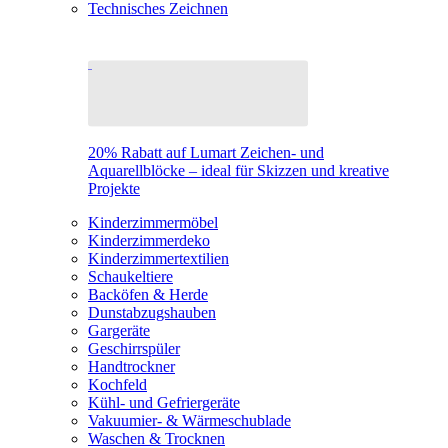
Technisches Zeichnen
20% Rabatt auf Lumart Zeichen- und
Aquarellblöcke – ideal für Skizzen und kreative
Projekte
Kinderzimmermöbel
Kinderzimmerdeko
Kinderzimmertextilien
Schaukeltiere
Backöfen & Herde
Dunstabzugshauben
Gargeräte
Geschirrspüler
Handtrockner
Kochfeld
Kühl- und Gefriergeräte
Vakuumier- & Wärmeschublade
Waschen & Trocknen