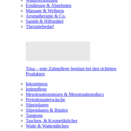
Wundversorgung
Ernährung & Abnehmen
Massage & Wellness
Aromatherapie & Co.
Sanität & Hilfsmittel
Therapiebedarf
Trisa – gute Zahnpflege beginnt bei den richtigen
Produkten
Inkontinenz
Intimpflege
Menstruationstassen & Menstruationsdiscs
Periodenunterwäsche
Slipeinlagen
Slipeinlagen & Binden
Tampons
Taschen- & Kosmetiktücher
Watte & Wattestäbchen