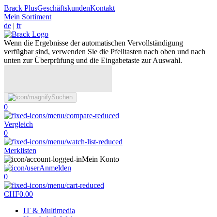
Brack Plus
Geschäftskunden
Kontakt
Mein Sortiment
de
|
fr
Wenn die Ergebnisse der automatischen Vervollständigung
verfügbar sind, verwenden Sie die Pfeiltasten nach oben und nach
unten zur Überprüfung und die Eingabetaste zur Auswahl.
Suchen
0
Vergleich
0
Merklisten
Mein Konto
Anmelden
0
CHF
0.00
IT & Multimedia