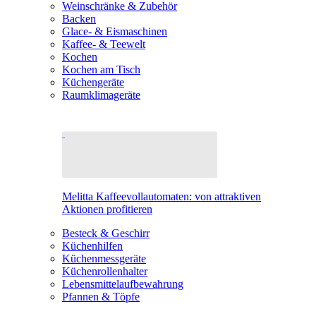
Weinschränke & Zubehör
Backen
Glace- & Eismaschinen
Kaffee- & Teewelt
Kochen
Kochen am Tisch
Küchengeräte
Raumklimageräte
Melitta Kaffeevollautomaten: von attraktiven
Aktionen profitieren
Besteck & Geschirr
Küchenhilfen
Küchenmessgeräte
Küchenrollenhalter
Lebensmittelaufbewahrung
Pfannen & Töpfe