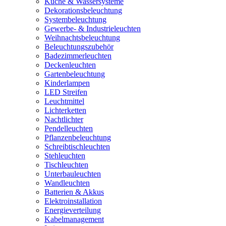
Küche & Wassersysteme
Dekorationsbeleuchtung
Systembeleuchtung
Gewerbe- & Industrieleuchten
Weihnachtsbeleuchtung
Beleuchtungszubehör
Badezimmerleuchten
Deckenleuchten
Gartenbeleuchtung
Kinderlampen
LED Streifen
Leuchtmittel
Lichterketten
Nachtlichter
Pendelleuchten
Pflanzenbeleuchtung
Schreibtischleuchten
Stehleuchten
Tischleuchten
Unterbauleuchten
Wandleuchten
Batterien & Akkus
Elektroinstallation
Energieverteilung
Kabelmanagement