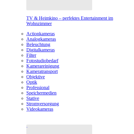
TV & Heimkino – perfektes Entertainment im
Wohnzimmer
Actionkameras
Analogkameras
Beleuchtung
Digitalkameras
Filter
Fotostudiobedarf
Kamerareinigung
Kameratransport
Objektive
Optik
Professional
Speichermedien
Stative
Stromversorgung
Videokameras