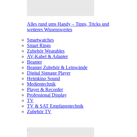
Alles rund ums Handy – Tipps, Tricks und
weiteres Wissenswertes
Smartwatches
Smart Rings
Zubehör Wearables
AV-Kabel & Adapter
Beamer
Beamer Zubehör & Leinwände
Digital Signage Player
Heimkino Sound
Medientechnik
Player & Recorder
Professional Display
TV
TV & SAT Empfangstechnik
Zubehör TV