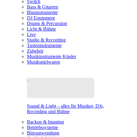
Switch
Bass & Gitarren
Blasinstrumente
DJ Equipment
Drums & Percussion
Licht & Bühne
Live
Studio & Recording
Tasteninstrumente
Zubehör
Musikinstrumente Kinder
Musikspielwaren
Sound & Light – alles für Musiker, DJs,
Recording und Bühne
Backup & Imaging
Betriebssysteme
Büroanwendung