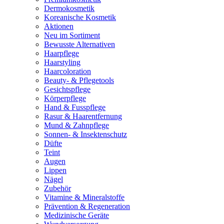
Dermokosmetik
Koreanische Kosmetik
Aktionen
Neu im Sortiment
Bewusste Alternativen
Haarpflege
Haarstyling
Haarcoloration
Beauty- & Pflegetools
Gesichtspflege
Körperpflege
Hand & Fusspflege
Rasur & Haarentfernung
Mund & Zahnpflege
Sonnen- & Insektenschutz
Düfte
Teint
Augen
Lippen
Nägel
Zubehör
Vitamine & Mineralstoffe
Prävention & Regeneration
Medizinische Geräte