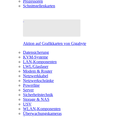
Prozessoren
Schnittstellenkarten
Aktion auf Grafikkarten von Gigabyte
Datensicherung
KVM-Systeme
LAN-Komponenten
LWL/Glasfaser
Modem & Router
Netzwerkkabel
Netzwerkschränke
Powerline
Server
Sicherheitstechnik
Storage & NAS
USV
WLAN-Komponenten
Überwachungskameras