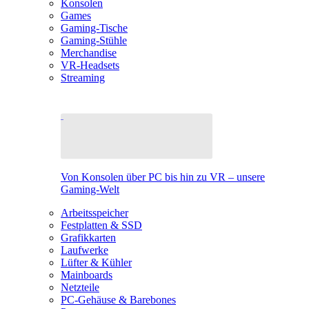
Konsolen
Games
Gaming-Tische
Gaming-Stühle
Merchandise
VR-Headsets
Streaming
Von Konsolen über PC bis hin zu VR – unsere
Gaming-Welt
Arbeitsspeicher
Festplatten & SSD
Grafikkarten
Laufwerke
Lüfter & Kühler
Mainboards
Netzteile
PC-Gehäuse & Barebones