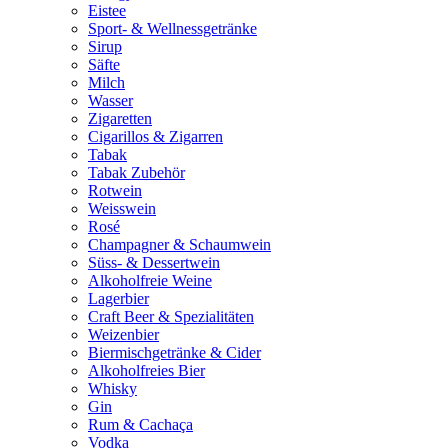
Eistee
Sport- & Wellnessgetränke
Sirup
Säfte
Milch
Wasser
Zigaretten
Cigarillos & Zigarren
Tabak
Tabak Zubehör
Rotwein
Weisswein
Rosé
Champagner & Schaumwein
Süss- & Dessertwein
Alkoholfreie Weine
Lagerbier
Craft Beer & Spezialitäten
Weizenbier
Biermischgetränke & Cider
Alkoholfreies Bier
Whisky
Gin
Rum & Cachaça
Vodka