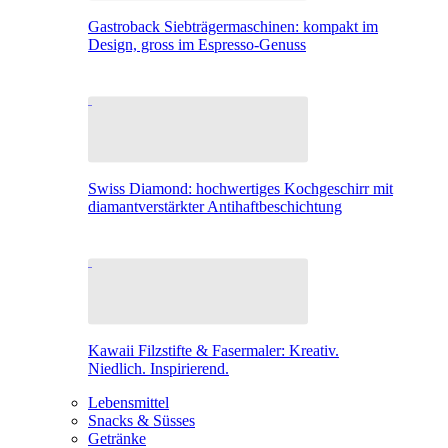
Gastroback Siebträgermaschinen: kompakt im
Design, gross im Espresso-Genuss
Swiss Diamond: hochwertiges Kochgeschirr mit
diamantverstärkter Antihaftbeschichtung
Kawaii Filzstifte & Fasermaler: Kreativ.
Niedlich. Inspirierend.
Lebensmittel
Snacks & Süsses
Getränke