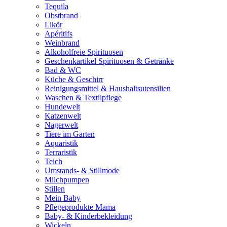
Tequila
Obstbrand
Likör
Apéritifs
Weinbrand
Alkoholfreie Spirituosen
Geschenkartikel Spirituosen & Getränke
Bad & WC
Küche & Geschirr
Reinigungsmittel & Haushaltsutensilien
Waschen & Textilpflege
Hundewelt
Katzenwelt
Nagerwelt
Tiere im Garten
Aquaristik
Terraristik
Teich
Umstands- & Stillmode
Milchpumpen
Stillen
Mein Baby
Pflegeprodukte Mama
Baby- & Kinderbekleidung
Wickeln