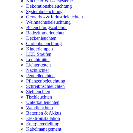
Küche & Wassersysteme
Dekorationsbeleuchtung
Systembeleuchtung
Gewerbe- & Industrieleuchten
Weihnachtsbeleuchtung
Beleuchtungszubehör
Badezimmerleuchten
Deckenleuchten
Gartenbeleuchtung
Kinderlampen
LED Streifen
Leuchtmittel
Lichterketten
Nachtlichter
Pendelleuchten
Pflanzenbeleuchtung
Schreibtischleuchten
Stehleuchten
Tischleuchten
Unterbauleuchten
Wandleuchten
Batterien & Akkus
Elektroinstallation
Energieverteilung
Kabelmanagement