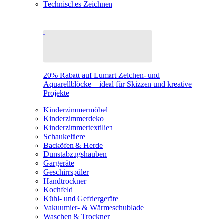
Technisches Zeichnen
20% Rabatt auf Lumart Zeichen- und
Aquarellblöcke – ideal für Skizzen und kreative
Projekte
Kinderzimmermöbel
Kinderzimmerdeko
Kinderzimmertextilien
Schaukeltiere
Backöfen & Herde
Dunstabzugshauben
Gargeräte
Geschirrspüler
Handtrockner
Kochfeld
Kühl- und Gefriergeräte
Vakuumier- & Wärmeschublade
Waschen & Trocknen