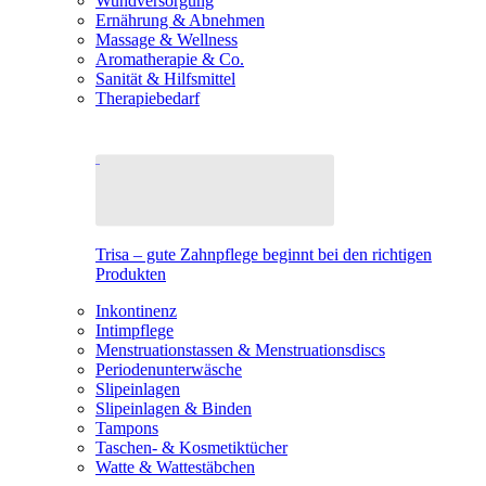
Wundversorgung
Ernährung & Abnehmen
Massage & Wellness
Aromatherapie & Co.
Sanität & Hilfsmittel
Therapiebedarf
Trisa – gute Zahnpflege beginnt bei den richtigen
Produkten
Inkontinenz
Intimpflege
Menstruationstassen & Menstruationsdiscs
Periodenunterwäsche
Slipeinlagen
Slipeinlagen & Binden
Tampons
Taschen- & Kosmetiktücher
Watte & Wattestäbchen