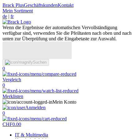
Brack Plus
Geschäftskunden
Kontakt
Mein Sortiment
de
|
fr
Wenn die Ergebnisse der automatischen Vervollständigung
verfügbar sind, verwenden Sie die Pfeiltasten nach oben und nach
unten zur Überprüfung und die Eingabetaste zur Auswahl.
Suchen
0
Vergleich
0
Merklisten
Mein Konto
Anmelden
0
CHF
0.00
IT & Multimedia