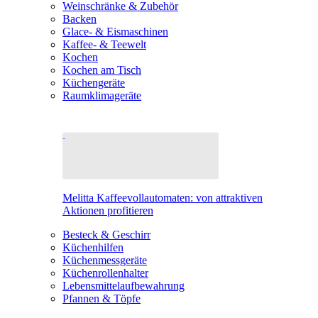
Weinschränke & Zubehör
Backen
Glace- & Eismaschinen
Kaffee- & Teewelt
Kochen
Kochen am Tisch
Küchengeräte
Raumklimageräte
Melitta Kaffeevollautomaten: von attraktiven
Aktionen profitieren
Besteck & Geschirr
Küchenhilfen
Küchenmessgeräte
Küchenrollenhalter
Lebensmittelaufbewahrung
Pfannen & Töpfe