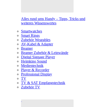
Alles rund ums Handy – Tipps, Tricks und
weiteres Wissenswertes
Smartwatches
Smart Rings
Zubehör Wearables
AV-Kabel & Adapter
Beamer
Beamer Zubehör & Leinwände
Digital Signage Player
Heimkino Sound
Medientechnik
Player & Recorder
Professional Display
TV
TV & SAT Empfangstechnik
Zubehör TV