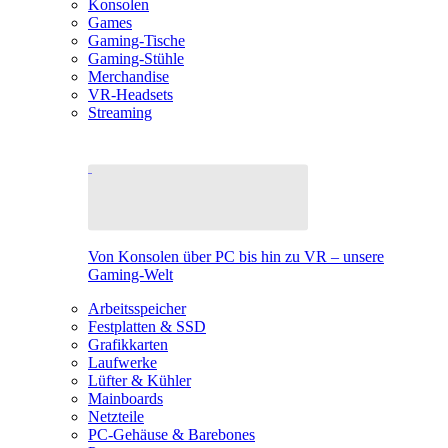
Konsolen
Games
Gaming-Tische
Gaming-Stühle
Merchandise
VR-Headsets
Streaming
Von Konsolen über PC bis hin zu VR – unsere
Gaming-Welt
Arbeitsspeicher
Festplatten & SSD
Grafikkarten
Laufwerke
Lüfter & Kühler
Mainboards
Netzteile
PC-Gehäuse & Barebones