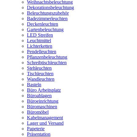
Weihnachtsbeleuchtung
Dekorationsbeleuchtung
Beleuchtungszubehör
Badezimmerleuchten
Deckenleuchten
Gartenbeleuchtung
LED Streifen
Leuchtmittel
Lichterketten
Pendelleuchten
Pflanzenbeleuchtung
Schreibtischleuchten
Stehleuchten
Tischleuchten
Wandleuchten
Basteln
Büro Arbeitsplatz
Büroablagen
Büroeinrichtung
Büromaschinen
Büromöbel
Kabelmanagement
Lager und Versand
Papeterie
Präsentation