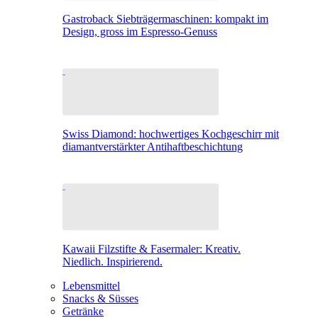
Gastroback Siebträgermaschinen: kompakt im
Design, gross im Espresso-Genuss
Swiss Diamond: hochwertiges Kochgeschirr mit
diamantverstärkter Antihaftbeschichtung
Kawaii Filzstifte & Fasermaler: Kreativ.
Niedlich. Inspirierend.
Lebensmittel
Snacks & Süsses
Getränke