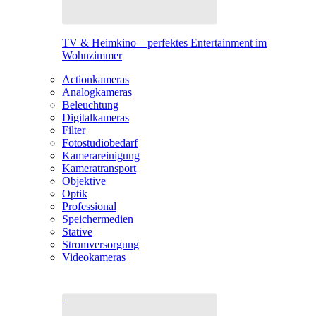
TV & Heimkino – perfektes Entertainment im
Wohnzimmer
Actionkameras
Analogkameras
Beleuchtung
Digitalkameras
Filter
Fotostudiobedarf
Kamerareinigung
Kameratransport
Objektive
Optik
Professional
Speichermedien
Stative
Stromversorgung
Videokameras