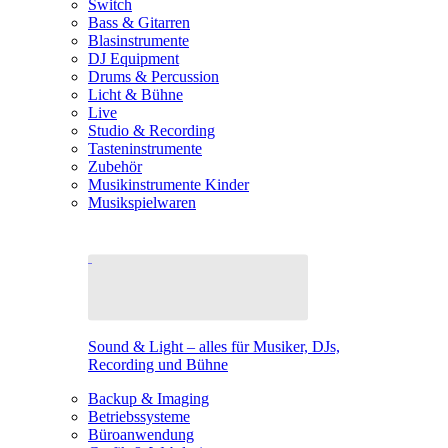
Switch
Bass & Gitarren
Blasinstrumente
DJ Equipment
Drums & Percussion
Licht & Bühne
Live
Studio & Recording
Tasteninstrumente
Zubehör
Musikinstrumente Kinder
Musikspielwaren
Sound & Light – alles für Musiker, DJs,
Recording und Bühne
Backup & Imaging
Betriebssysteme
Büroanwendung