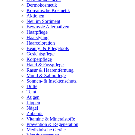
Dermokosmetik
Koreanische Kosmetik
Aktionen
Neu im Sortiment
Bewusste Alternativen
Haarpflege
Haarstyling
Haarcoloration
Beauty- & Pflegetools
Gesichtspflege
Körperpflege
Hand & Fusspflege
Rasur & Haarentfernung
Mund & Zahnpflege
Sonnen- & Insektenschutz
Düfte
Teint
Augen
Lippen
Nägel
Zubehör
Vitamine & Mineralstoffe
Prävention & Regeneration
Medizinische Geräte