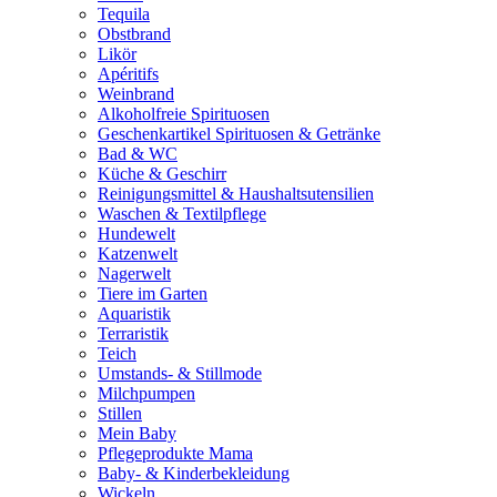
Tequila
Obstbrand
Likör
Apéritifs
Weinbrand
Alkoholfreie Spirituosen
Geschenkartikel Spirituosen & Getränke
Bad & WC
Küche & Geschirr
Reinigungsmittel & Haushaltsutensilien
Waschen & Textilpflege
Hundewelt
Katzenwelt
Nagerwelt
Tiere im Garten
Aquaristik
Terraristik
Teich
Umstands- & Stillmode
Milchpumpen
Stillen
Mein Baby
Pflegeprodukte Mama
Baby- & Kinderbekleidung
Wickeln