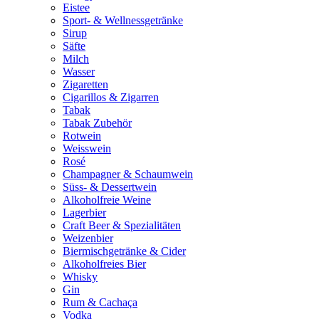
Eistee
Sport- & Wellnessgetränke
Sirup
Säfte
Milch
Wasser
Zigaretten
Cigarillos & Zigarren
Tabak
Tabak Zubehör
Rotwein
Weisswein
Rosé
Champagner & Schaumwein
Süss- & Dessertwein
Alkoholfreie Weine
Lagerbier
Craft Beer & Spezialitäten
Weizenbier
Biermischgetränke & Cider
Alkoholfreies Bier
Whisky
Gin
Rum & Cachaça
Vodka