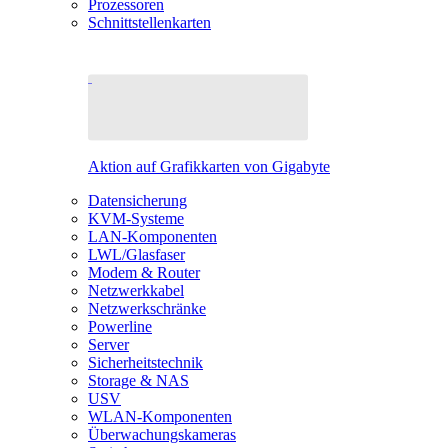
Prozessoren
Schnittstellenkarten
Aktion auf Grafikkarten von Gigabyte
Datensicherung
KVM-Systeme
LAN-Komponenten
LWL/Glasfaser
Modem & Router
Netzwerkkabel
Netzwerkschränke
Powerline
Server
Sicherheitstechnik
Storage & NAS
USV
WLAN-Komponenten
Überwachungskameras