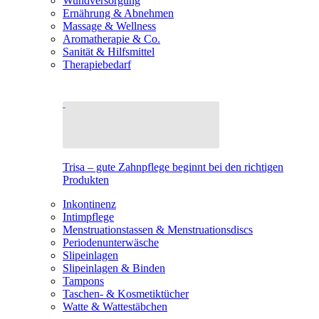
Wundversorgung
Ernährung & Abnehmen
Massage & Wellness
Aromatherapie & Co.
Sanität & Hilfsmittel
Therapiebedarf
Trisa – gute Zahnpflege beginnt bei den richtigen
Produkten
Inkontinenz
Intimpflege
Menstruationstassen & Menstruationsdiscs
Periodenunterwäsche
Slipeinlagen
Slipeinlagen & Binden
Tampons
Taschen- & Kosmetiktücher
Watte & Wattestäbchen