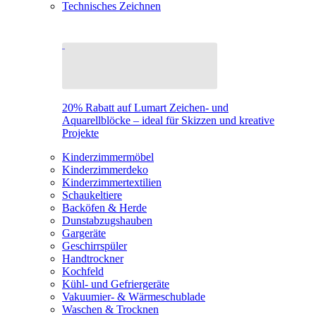
Technisches Zeichnen
20% Rabatt auf Lumart Zeichen- und
Aquarellblöcke – ideal für Skizzen und kreative
Projekte
Kinderzimmermöbel
Kinderzimmerdeko
Kinderzimmertextilien
Schaukeltiere
Backöfen & Herde
Dunstabzugshauben
Gargeräte
Geschirrspüler
Handtrockner
Kochfeld
Kühl- und Gefriergeräte
Vakuumier- & Wärmeschublade
Waschen & Trocknen