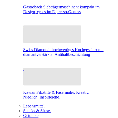
Gastroback Siebträgermaschinen: kompakt im
Design, gross im Espresso-Genuss
Swiss Diamond: hochwertiges Kochgeschirr mit
diamantverstärkter Antihaftbeschichtung
Kawaii Filzstifte & Fasermaler: Kreativ.
Niedlich. Inspirierend.
Lebensmittel
Snacks & Süsses
Getränke