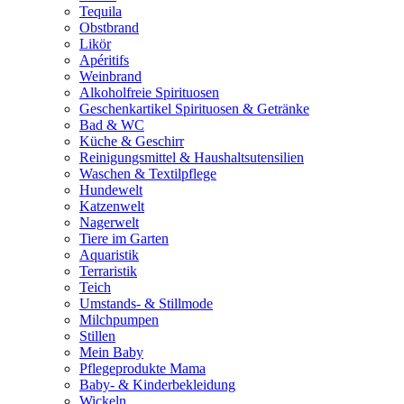
Tequila
Obstbrand
Likör
Apéritifs
Weinbrand
Alkoholfreie Spirituosen
Geschenkartikel Spirituosen & Getränke
Bad & WC
Küche & Geschirr
Reinigungsmittel & Haushaltsutensilien
Waschen & Textilpflege
Hundewelt
Katzenwelt
Nagerwelt
Tiere im Garten
Aquaristik
Terraristik
Teich
Umstands- & Stillmode
Milchpumpen
Stillen
Mein Baby
Pflegeprodukte Mama
Baby- & Kinderbekleidung
Wickeln