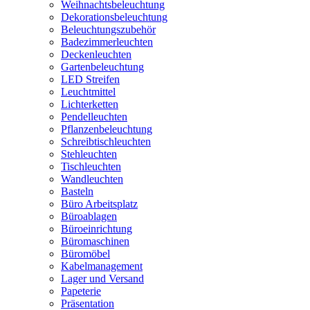
Weihnachtsbeleuchtung
Dekorationsbeleuchtung
Beleuchtungszubehör
Badezimmerleuchten
Deckenleuchten
Gartenbeleuchtung
LED Streifen
Leuchtmittel
Lichterketten
Pendelleuchten
Pflanzenbeleuchtung
Schreibtischleuchten
Stehleuchten
Tischleuchten
Wandleuchten
Basteln
Büro Arbeitsplatz
Büroablagen
Büroeinrichtung
Büromaschinen
Büromöbel
Kabelmanagement
Lager und Versand
Papeterie
Präsentation