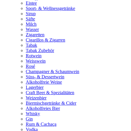
Eistee
Sport- & Wellnessgetränke
Sirup
Säfte
Milch
Wasser
Zigaretten
Cigarillos & Zigarren
Tabak
Tabak Zubehör
Rotwein
Weisswein
Rosé
Champagner & Schaumwein
Süss- & Dessertwein
Alkoholfreie Weine
Lagerbier
Craft Beer & Spezialitäten
Weizenbier
Biermischgetränke & Cider
Alkoholfreies Bier
Whisky
Gin
Rum & Cachaça
Vodka