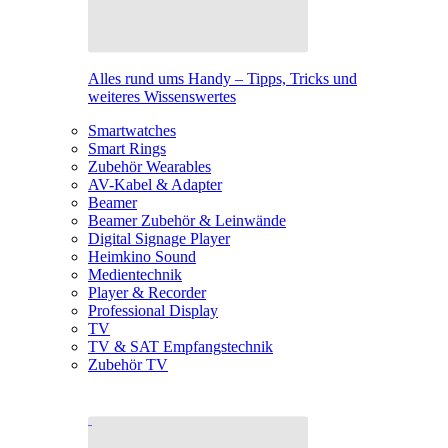
Alles rund ums Handy – Tipps, Tricks und
weiteres Wissenswertes
Smartwatches
Smart Rings
Zubehör Wearables
AV-Kabel & Adapter
Beamer
Beamer Zubehör & Leinwände
Digital Signage Player
Heimkino Sound
Medientechnik
Player & Recorder
Professional Display
TV
TV & SAT Empfangstechnik
Zubehör TV