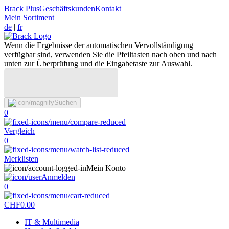
Brack Plus
Geschäftskunden
Kontakt
Mein Sortiment
de
|
fr
Wenn die Ergebnisse der automatischen Vervollständigung
verfügbar sind, verwenden Sie die Pfeiltasten nach oben und nach
unten zur Überprüfung und die Eingabetaste zur Auswahl.
Suchen
0
Vergleich
0
Merklisten
Mein Konto
Anmelden
0
CHF
0.00
IT & Multimedia