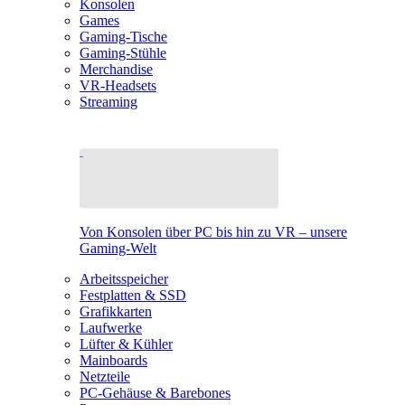
Konsolen
Games
Gaming-Tische
Gaming-Stühle
Merchandise
VR-Headsets
Streaming
Von Konsolen über PC bis hin zu VR – unsere
Gaming-Welt
Arbeitsspeicher
Festplatten & SSD
Grafikkarten
Laufwerke
Lüfter & Kühler
Mainboards
Netzteile
PC-Gehäuse & Barebones