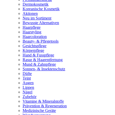
Dermokosmetik
Koreanische Kosmetik
Aktionen
Neu im Sortiment
Bewusste Alternativen
Haarpflege
Haarstyling
Haarcoloration
Beauty- & Pflegetools
Gesichtspflege
Körperpflege
Hand & Fusspflege
Rasur & Haarentfernung
Mund & Zahnpflege
Sonnen- & Insektenschutz
Düfte
Teint
Augen
Lippen
Nägel
Zubehör
Vitamine & Mineralstoffe
Prävention & Regeneration
Medizinische Geräte