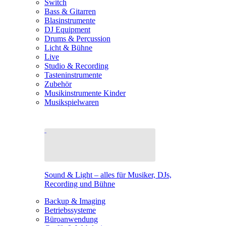
Switch
Bass & Gitarren
Blasinstrumente
DJ Equipment
Drums & Percussion
Licht & Bühne
Live
Studio & Recording
Tasteninstrumente
Zubehör
Musikinstrumente Kinder
Musikspielwaren
Sound & Light – alles für Musiker, DJs,
Recording und Bühne
Backup & Imaging
Betriebssysteme
Büroanwendung