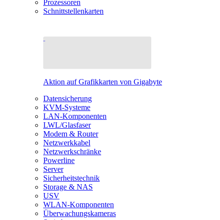
Prozessoren
Schnittstellenkarten
Aktion auf Grafikkarten von Gigabyte
Datensicherung
KVM-Systeme
LAN-Komponenten
LWL/Glasfaser
Modem & Router
Netzwerkkabel
Netzwerkschränke
Powerline
Server
Sicherheitstechnik
Storage & NAS
USV
WLAN-Komponenten
Überwachungskameras