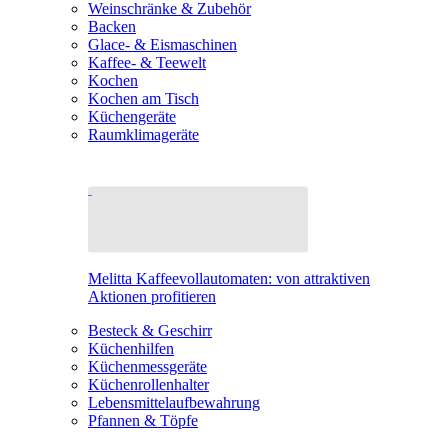
Weinschränke & Zubehör
Backen
Glace- & Eismaschinen
Kaffee- & Teewelt
Kochen
Kochen am Tisch
Küchengeräte
Raumklimageräte
Melitta Kaffeevollautomaten: von attraktiven
Aktionen profitieren
Besteck & Geschirr
Küchenhilfen
Küchenmessgeräte
Küchenrollenhalter
Lebensmittelaufbewahrung
Pfannen & Töpfe