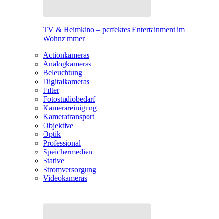
TV & Heimkino – perfektes Entertainment im
Wohnzimmer
Actionkameras
Analogkameras
Beleuchtung
Digitalkameras
Filter
Fotostudiobedarf
Kamerareinigung
Kameratransport
Objektive
Optik
Professional
Speichermedien
Stative
Stromversorgung
Videokameras