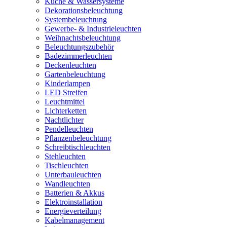
Küche & Wassersysteme
Dekorationsbeleuchtung
Systembeleuchtung
Gewerbe- & Industrieleuchten
Weihnachtsbeleuchtung
Beleuchtungszubehör
Badezimmerleuchten
Deckenleuchten
Gartenbeleuchtung
Kinderlampen
LED Streifen
Leuchtmittel
Lichterketten
Nachtlichter
Pendelleuchten
Pflanzenbeleuchtung
Schreibtischleuchten
Stehleuchten
Tischleuchten
Unterbauleuchten
Wandleuchten
Batterien & Akkus
Elektroinstallation
Energieverteilung
Kabelmanagement