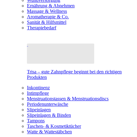
Wundversorgung
Ernährung & Abnehmen
Massage & Wellness
Aromatherapie & Co.
Sanität & Hilfsmittel
Therapiebedarf
Trisa – gute Zahnpflege beginnt bei den richtigen
Produkten
Inkontinenz
Intimpflege
Menstruationstassen & Menstruationsdiscs
Periodenunterwäsche
Slipeinlagen
Slipeinlagen & Binden
Tampons
Taschen- & Kosmetiktücher
Watte & Wattestäbchen