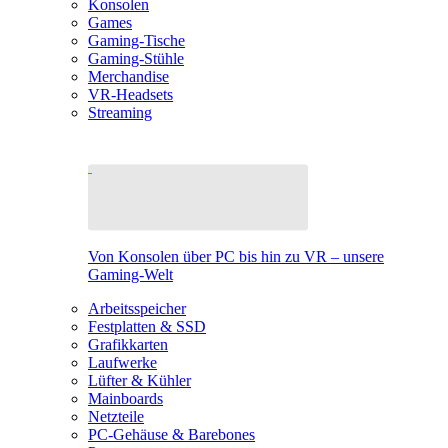
Konsolen
Games
Gaming-Tische
Gaming-Stühle
Merchandise
VR-Headsets
Streaming
Von Konsolen über PC bis hin zu VR – unsere
Gaming-Welt
Arbeitsspeicher
Festplatten & SSD
Grafikkarten
Laufwerke
Lüfter & Kühler
Mainboards
Netzteile
PC-Gehäuse & Barebones