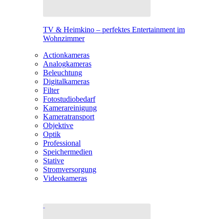
TV & Heimkino – perfektes Entertainment im
Wohnzimmer
Actionkameras
Analogkameras
Beleuchtung
Digitalkameras
Filter
Fotostudiobedarf
Kamerareinigung
Kameratransport
Objektive
Optik
Professional
Speichermedien
Stative
Stromversorgung
Videokameras