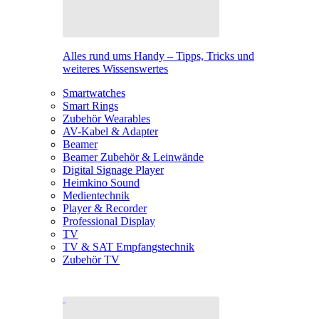
Alles rund ums Handy – Tipps, Tricks und
weiteres Wissenswertes
Smartwatches
Smart Rings
Zubehör Wearables
AV-Kabel & Adapter
Beamer
Beamer Zubehör & Leinwände
Digital Signage Player
Heimkino Sound
Medientechnik
Player & Recorder
Professional Display
TV
TV & SAT Empfangstechnik
Zubehör TV