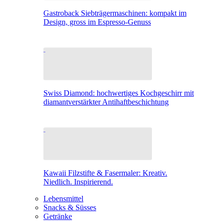
Gastroback Siebträgermaschinen: kompakt im
Design, gross im Espresso-Genuss
Swiss Diamond: hochwertiges Kochgeschirr mit
diamantverstärkter Antihaftbeschichtung
Kawaii Filzstifte & Fasermaler: Kreativ.
Niedlich. Inspirierend.
Lebensmittel
Snacks & Süsses
Getränke