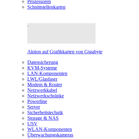
Prozessoren
Schnittstellenkarten
Aktion auf Grafikkarten von Gigabyte
Datensicherung
KVM-Systeme
LAN-Komponenten
LWL/Glasfaser
Modem & Router
Netzwerkkabel
Netzwerkschränke
Powerline
Server
Sicherheitstechnik
Storage & NAS
USV
WLAN-Komponenten
Überwachungskameras