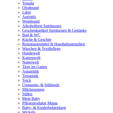
Tequila
Obstbrand
Likör
Apéritifs
Weinbrand
Alkoholfreie Spirituosen
Geschenkartikel Spirituosen & Getränke
Bad & WC
Küche & Geschirr
Reinigungsmittel & Haushaltsutensilien
Waschen & Textilpflege
Hundewelt
Katzenwelt
Nagerwelt
Tiere im Garten
Aquaristik
Terraristik
Teich
Umstands- & Stillmode
Milchpumpen
Stillen
Mein Baby
Pflegeprodukte Mama
Baby- & Kinderbekleidung
Wickeln