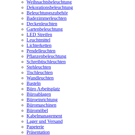
Weihnachtsbeleuchtung
Dekorationsbeleuchtung
Beleuchtungszubehör
Badezimmerleuchten
Deckenleuchten
Gartenbeleuchtung
LED Streifen
Leuchtmittel
Lichterketten
Pendelleuchten
Pflanzenbeleuchtung
Schreibtischleuchten
Stehleuchten
Tischleuchten
Wandleuchten
Basteln
Büro Arbeitsplatz
Büroablagen
Büroeinrichtung
Büromaschinen
Büromöbel
Kabelmanagement
Lager und Versand
Papeterie
Präsentation