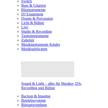
Switch
Bass & Gitarren
Blasinstrumente
DJ Equipment
Drums & Percussion
Licht & Bühne
Live
Studio & Recording
Tasteninstrumente
Zubehör
Musikinstrumente Kinder
Musikspielwaren
Sound & Light – alles für Musiker, DJs,
Recording und Bühne
Backup & Imaging
Betriebssysteme
Büroanwendung