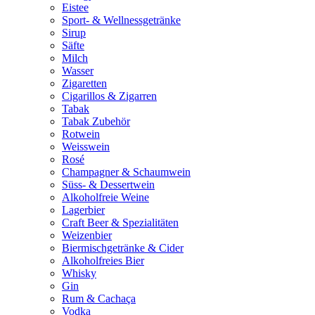
Eistee
Sport- & Wellnessgetränke
Sirup
Säfte
Milch
Wasser
Zigaretten
Cigarillos & Zigarren
Tabak
Tabak Zubehör
Rotwein
Weisswein
Rosé
Champagner & Schaumwein
Süss- & Dessertwein
Alkoholfreie Weine
Lagerbier
Craft Beer & Spezialitäten
Weizenbier
Biermischgetränke & Cider
Alkoholfreies Bier
Whisky
Gin
Rum & Cachaça
Vodka