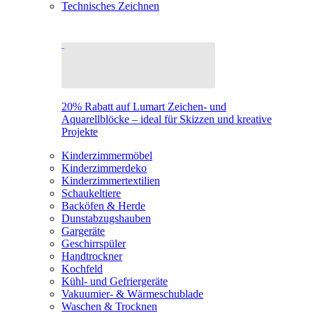
Technisches Zeichnen
20% Rabatt auf Lumart Zeichen- und
Aquarellblöcke – ideal für Skizzen und kreative
Projekte
Kinderzimmermöbel
Kinderzimmerdeko
Kinderzimmertextilien
Schaukeltiere
Backöfen & Herde
Dunstabzugshauben
Gargeräte
Geschirrspüler
Handtrockner
Kochfeld
Kühl- und Gefriergeräte
Vakuumier- & Wärmeschublade
Waschen & Trocknen