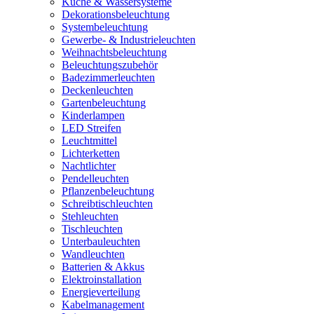
Küche & Wassersysteme
Dekorationsbeleuchtung
Systembeleuchtung
Gewerbe- & Industrieleuchten
Weihnachtsbeleuchtung
Beleuchtungszubehör
Badezimmerleuchten
Deckenleuchten
Gartenbeleuchtung
Kinderlampen
LED Streifen
Leuchtmittel
Lichterketten
Nachtlichter
Pendelleuchten
Pflanzenbeleuchtung
Schreibtischleuchten
Stehleuchten
Tischleuchten
Unterbauleuchten
Wandleuchten
Batterien & Akkus
Elektroinstallation
Energieverteilung
Kabelmanagement