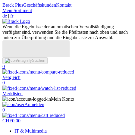
Brack Plus
Geschäftskunden
Kontakt
Mein Sortiment
de
|
fr
Wenn die Ergebnisse der automatischen Vervollständigung
verfügbar sind, verwenden Sie die Pfeiltasten nach oben und nach
unten zur Überprüfung und die Eingabetaste zur Auswahl.
Suchen
0
Vergleich
0
Merklisten
Mein Konto
Anmelden
0
CHF
0.00
IT & Multimedia