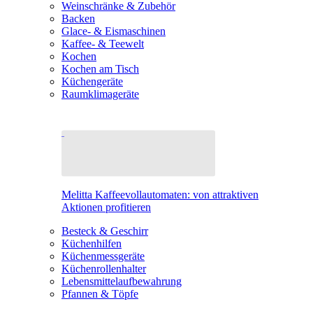
Weinschränke & Zubehör
Backen
Glace- & Eismaschinen
Kaffee- & Teewelt
Kochen
Kochen am Tisch
Küchengeräte
Raumklimageräte
Melitta Kaffeevollautomaten: von attraktiven
Aktionen profitieren
Besteck & Geschirr
Küchenhilfen
Küchenmessgeräte
Küchenrollenhalter
Lebensmittelaufbewahrung
Pfannen & Töpfe