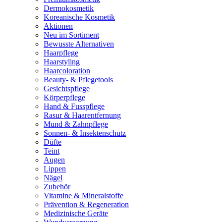
Dermokosmetik
Koreanische Kosmetik
Aktionen
Neu im Sortiment
Bewusste Alternativen
Haarpflege
Haarstyling
Haarcoloration
Beauty- & Pflegetools
Gesichtspflege
Körperpflege
Hand & Fusspflege
Rasur & Haarentfernung
Mund & Zahnpflege
Sonnen- & Insektenschutz
Düfte
Teint
Augen
Lippen
Nägel
Zubehör
Vitamine & Mineralstoffe
Prävention & Regeneration
Medizinische Geräte