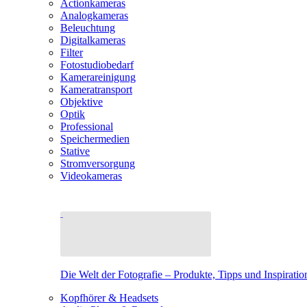
Actionkameras
Analogkameras
Beleuchtung
Digitalkameras
Filter
Fotostudiobedarf
Kamerareinigung
Kameratransport
Objektive
Optik
Professional
Speichermedien
Stative
Stromversorgung
Videokameras
Die Welt der Fotografie – Produkte, Tipps und Inspiratio
Kopfhörer & Headsets