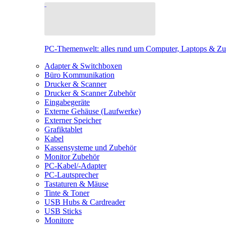
PC-Themenwelt: alles rund um Computer, Laptops & Z
Adapter & Switchboxen
Büro Kommunikation
Drucker & Scanner
Drucker & Scanner Zubehör
Eingabegeräte
Externe Gehäuse (Laufwerke)
Externer Speicher
Grafiktablet
Kabel
Kassensysteme und Zubehör
Monitor Zubehör
PC-Kabel/-Adapter
PC-Lautsprecher
Tastaturen & Mäuse
Tinte & Toner
USB Hubs & Cardreader
USB Sticks
Monitore