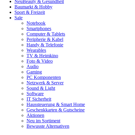
Neu
Beauty & Gesundheit
Baumarkt & Hobby
Sport & Freizeit
Sale
Notebook
Smartphones
Computer & Tablets
Peripherie & Kabel
Handy & Telefonie
Wearables
TV & Heimkino
Foto & Video
Audio
Gaming
PC Komponenten
Netzwerk & Server
Sound & Light
Software
IT Sicherheit
Haussteuerung & Smart Home
Geschenkkarten & Gutscheine
Aktionen
Neu im Sortiment
Bewusste Alternativen