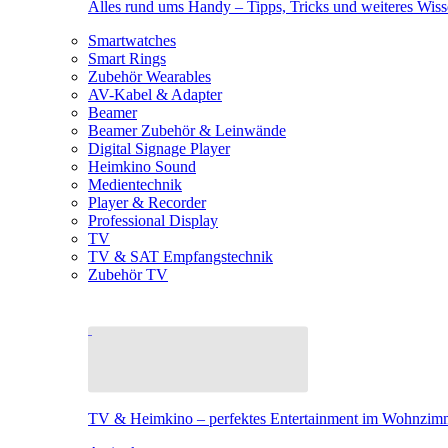
Alles rund ums Handy – Tipps, Tricks und weiteres Wis
Smartwatches
Smart Rings
Zubehör Wearables
AV-Kabel & Adapter
Beamer
Beamer Zubehör & Leinwände
Digital Signage Player
Heimkino Sound
Medientechnik
Player & Recorder
Professional Display
TV
TV & SAT Empfangstechnik
Zubehör TV
TV & Heimkino – perfektes Entertainment im Wohnzim