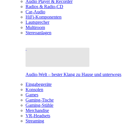
Audio Player & Recorder
Radios & Radio-CD
Car-Audio
HiFi-Komponenten
Lautsprecher
Multiroom
Stereoanlagen
Audio-Welt – bester Klang zu Hause und unterwegs
Eingabegeräte
Konsolen
Games
Gaming-Tische
Gaming-Stühle
Merchandise
VR-Headsets
Streaming