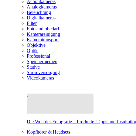
Actionkameras
Analogkameras
Beleuchtung
Digitalkameras
Filter
Fotostudiobedarf
Kamerareinigung
Kameratransport
Objektive
Optik
Professional
Speichermedien
Stative
Stromversorgung
Videokameras
Die Welt der Fotografie – Produkte, Tipps und Inspiratio
Kopfhörer & Headsets