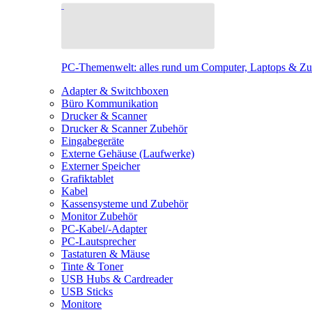
PC-Themenwelt: alles rund um Computer, Laptops & Z
Adapter & Switchboxen
Büro Kommunikation
Drucker & Scanner
Drucker & Scanner Zubehör
Eingabegeräte
Externe Gehäuse (Laufwerke)
Externer Speicher
Grafiktablet
Kabel
Kassensysteme und Zubehör
Monitor Zubehör
PC-Kabel/-Adapter
PC-Lautsprecher
Tastaturen & Mäuse
Tinte & Toner
USB Hubs & Cardreader
USB Sticks
Monitore