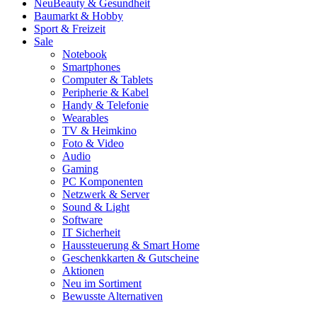
Neu
Beauty & Gesundheit
Baumarkt & Hobby
Sport & Freizeit
Sale
Notebook
Smartphones
Computer & Tablets
Peripherie & Kabel
Handy & Telefonie
Wearables
TV & Heimkino
Foto & Video
Audio
Gaming
PC Komponenten
Netzwerk & Server
Sound & Light
Software
IT Sicherheit
Haussteuerung & Smart Home
Geschenkkarten & Gutscheine
Aktionen
Neu im Sortiment
Bewusste Alternativen