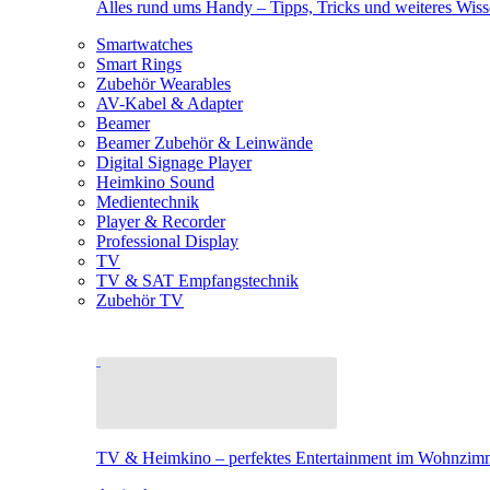
Alles rund ums Handy – Tipps, Tricks und weiteres Wis
Smartwatches
Smart Rings
Zubehör Wearables
AV-Kabel & Adapter
Beamer
Beamer Zubehör & Leinwände
Digital Signage Player
Heimkino Sound
Medientechnik
Player & Recorder
Professional Display
TV
TV & SAT Empfangstechnik
Zubehör TV
TV & Heimkino – perfektes Entertainment im Wohnzim