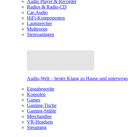
Audio Player & Recorder
Radios & Radio-CD
Car-Audio
HiFi-Komponenten
Lautsprecher
Multiroom
Stereoanlagen
Audio-Welt – bester Klang zu Hause und unterwegs
Eingabegeräte
Konsolen
Games
Gaming-Tische
Gaming-Stühle
Merchandise
VR-Headsets
Streaming