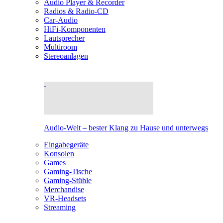
Audio Player & Recorder
Radios & Radio-CD
Car-Audio
HiFi-Komponenten
Lautsprecher
Multiroom
Stereoanlagen
Audio-Welt – bester Klang zu Hause und unterwegs
Eingabegeräte
Konsolen
Games
Gaming-Tische
Gaming-Stühle
Merchandise
VR-Headsets
Streaming