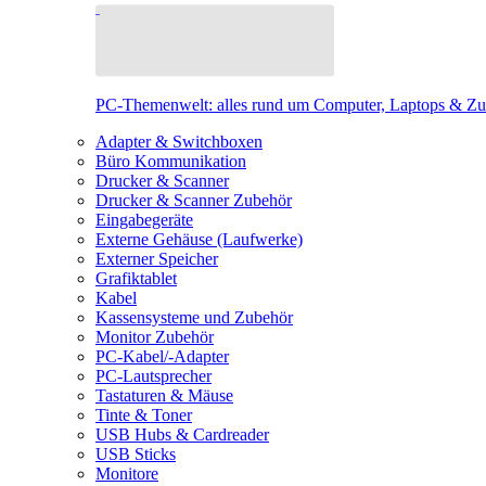
PC-Themenwelt: alles rund um Computer, Laptops & Z
Adapter & Switchboxen
Büro Kommunikation
Drucker & Scanner
Drucker & Scanner Zubehör
Eingabegeräte
Externe Gehäuse (Laufwerke)
Externer Speicher
Grafiktablet
Kabel
Kassensysteme und Zubehör
Monitor Zubehör
PC-Kabel/-Adapter
PC-Lautsprecher
Tastaturen & Mäuse
Tinte & Toner
USB Hubs & Cardreader
USB Sticks
Monitore