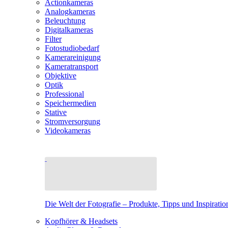
Actionkameras
Analogkameras
Beleuchtung
Digitalkameras
Filter
Fotostudiobedarf
Kamerareinigung
Kameratransport
Objektive
Optik
Professional
Speichermedien
Stative
Stromversorgung
Videokameras
Die Welt der Fotografie – Produkte, Tipps und Inspiratio
Kopfhörer & Headsets