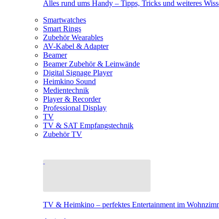
Alles rund ums Handy – Tipps, Tricks und weiteres Wis
Smartwatches
Smart Rings
Zubehör Wearables
AV-Kabel & Adapter
Beamer
Beamer Zubehör & Leinwände
Digital Signage Player
Heimkino Sound
Medientechnik
Player & Recorder
Professional Display
TV
TV & SAT Empfangstechnik
Zubehör TV
TV & Heimkino – perfektes Entertainment im Wohnzim