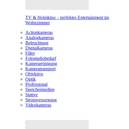
TV & Heimkino – perfektes Entertainment im
Wohnzimmer
Actionkameras
Analogkameras
Beleuchtung
Digitalkameras
Filter
Fotostudiobedarf
Kamerareinigung
Kameratransport
Objektive
Optik
Professional
Speichermedien
Stative
Stromversorgung
Videokameras