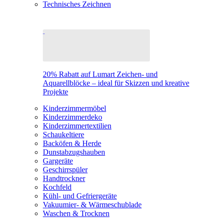
Technisches Zeichnen
20% Rabatt auf Lumart Zeichen- und
Aquarellblöcke – ideal für Skizzen und kreative
Projekte
Kinderzimmermöbel
Kinderzimmerdeko
Kinderzimmertextilien
Schaukeltiere
Backöfen & Herde
Dunstabzugshauben
Gargeräte
Geschirrspüler
Handtrockner
Kochfeld
Kühl- und Gefriergeräte
Vakuumier- & Wärmeschublade
Waschen & Trocknen