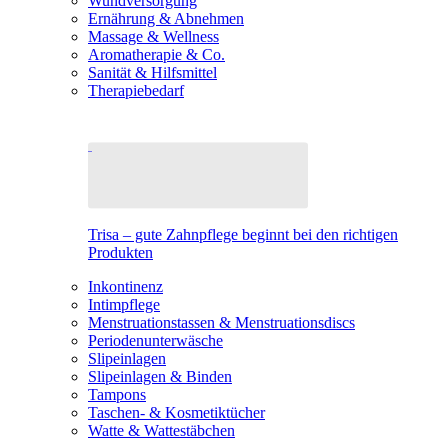
Wundversorgung
Ernährung & Abnehmen
Massage & Wellness
Aromatherapie & Co.
Sanität & Hilfsmittel
Therapiebedarf
Trisa – gute Zahnpflege beginnt bei den richtigen
Produkten
Inkontinenz
Intimpflege
Menstruationstassen & Menstruationsdiscs
Periodenunterwäsche
Slipeinlagen
Slipeinlagen & Binden
Tampons
Taschen- & Kosmetiktücher
Watte & Wattestäbchen