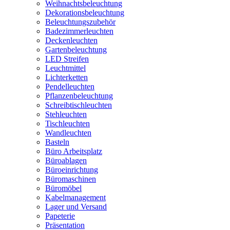
Weihnachtsbeleuchtung
Dekorationsbeleuchtung
Beleuchtungszubehör
Badezimmerleuchten
Deckenleuchten
Gartenbeleuchtung
LED Streifen
Leuchtmittel
Lichterketten
Pendelleuchten
Pflanzenbeleuchtung
Schreibtischleuchten
Stehleuchten
Tischleuchten
Wandleuchten
Basteln
Büro Arbeitsplatz
Büroablagen
Büroeinrichtung
Büromaschinen
Büromöbel
Kabelmanagement
Lager und Versand
Papeterie
Präsentation