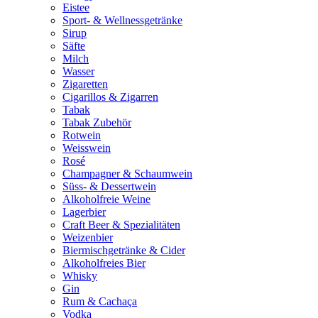
Eistee
Sport- & Wellnessgetränke
Sirup
Säfte
Milch
Wasser
Zigaretten
Cigarillos & Zigarren
Tabak
Tabak Zubehör
Rotwein
Weisswein
Rosé
Champagner & Schaumwein
Süss- & Dessertwein
Alkoholfreie Weine
Lagerbier
Craft Beer & Spezialitäten
Weizenbier
Biermischgetränke & Cider
Alkoholfreies Bier
Whisky
Gin
Rum & Cachaça
Vodka