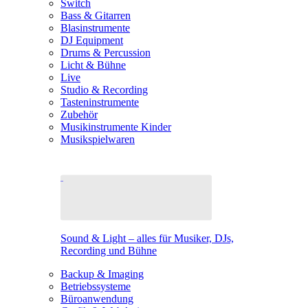
Switch
Bass & Gitarren
Blasinstrumente
DJ Equipment
Drums & Percussion
Licht & Bühne
Live
Studio & Recording
Tasteninstrumente
Zubehör
Musikinstrumente Kinder
Musikspielwaren
Sound & Light – alles für Musiker, DJs,
Recording und Bühne
Backup & Imaging
Betriebssysteme
Büroanwendung