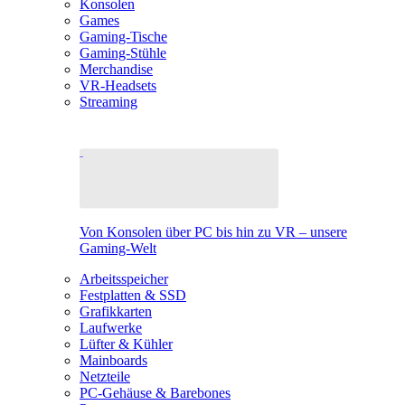
Konsolen
Games
Gaming-Tische
Gaming-Stühle
Merchandise
VR-Headsets
Streaming
Von Konsolen über PC bis hin zu VR – unsere
Gaming-Welt
Arbeitsspeicher
Festplatten & SSD
Grafikkarten
Laufwerke
Lüfter & Kühler
Mainboards
Netzteile
PC-Gehäuse & Barebones