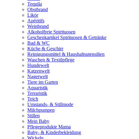
Tequila
Obstbrand
Likör
Apéritifs
Weinbrand
Alkoholfreie Spirituosen
Geschenkartikel Spirituosen & Getränke
Bad & WC
Küche & Geschirr
Reinigungsmittel & Haushaltsutensilien
Waschen & Textilpflege
Hundewelt
Katzenwelt
Nagerwelt
Tiere im Garten
Aquaristik
Terraristik
Teich
Umstands- & Stillmode
Milchpumpen
Stillen
Mein Baby
Pflegeprodukte Mama
Baby- & Kinderbekleidung
Wickeln