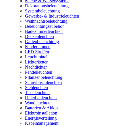
Küche & Wassersysteme
Dekorationsbeleuchtung
Systembeleuchtung
Gewerbe- & Industrieleuchten
Weihnachtsbeleuchtung
Beleuchtungszubehör
Badezimmerleuchten
Deckenleuchten
Gartenbeleuchtung
Kinderlampen
LED Streifen
Leuchtmittel
Lichterketten
Nachtlichter
Pendelleuchten
Pflanzenbeleuchtung
Schreibtischleuchten
Stehleuchten
Tischleuchten
Unterbauleuchten
Wandleuchten
Batterien & Akkus
Elektroinstallation
Energieverteilung
Kabelmanagement