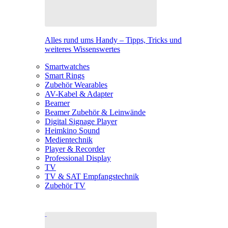
Alles rund ums Handy – Tipps, Tricks und
weiteres Wissenswertes
Smartwatches
Smart Rings
Zubehör Wearables
AV-Kabel & Adapter
Beamer
Beamer Zubehör & Leinwände
Digital Signage Player
Heimkino Sound
Medientechnik
Player & Recorder
Professional Display
TV
TV & SAT Empfangstechnik
Zubehör TV