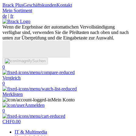
Brack Plus
Geschäftskunden
Kontakt
Mein Sortiment
de
|
fr
Wenn die Ergebnisse der automatischen Vervollständigung
verfügbar sind, verwenden Sie die Pfeiltasten nach oben und nach
unten zur Überprüfung und die Eingabetaste zur Auswahl.
Suchen
0
Vergleich
0
Merklisten
Mein Konto
Anmelden
0
CHF
0.00
IT & Multimedia