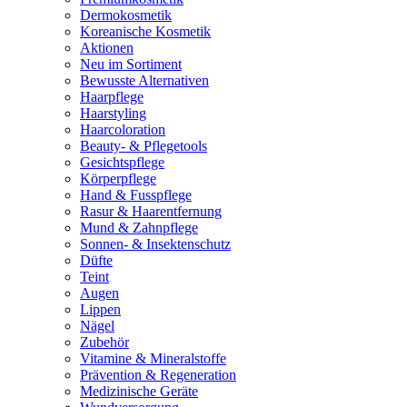
Dermokosmetik
Koreanische Kosmetik
Aktionen
Neu im Sortiment
Bewusste Alternativen
Haarpflege
Haarstyling
Haarcoloration
Beauty- & Pflegetools
Gesichtspflege
Körperpflege
Hand & Fusspflege
Rasur & Haarentfernung
Mund & Zahnpflege
Sonnen- & Insektenschutz
Düfte
Teint
Augen
Lippen
Nägel
Zubehör
Vitamine & Mineralstoffe
Prävention & Regeneration
Medizinische Geräte