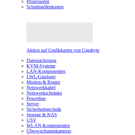
Prozessoren
Schnittstellenkarten
Aktion auf Grafikkarten von Gigabyte
Datensicherung
KVM-Systeme
LAN-Komponenten
LWL/Glasfaser
Modem & Router
Netzwerkkabel
Netzwerkschränke
Powerline
Server
Sicherheitstechnik
Storage & NAS
USV
WLAN-Komponenten
Überwachungskameras