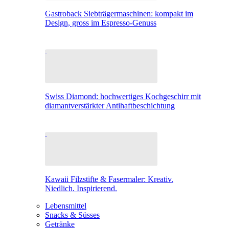
Gastroback Siebträgermaschinen: kompakt im
Design, gross im Espresso-Genuss
Swiss Diamond: hochwertiges Kochgeschirr mit
diamantverstärkter Antihaftbeschichtung
Kawaii Filzstifte & Fasermaler: Kreativ.
Niedlich. Inspirierend.
Lebensmittel
Snacks & Süsses
Getränke