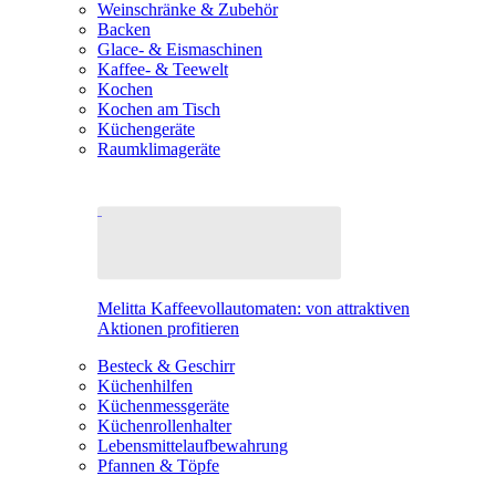
Weinschränke & Zubehör
Backen
Glace- & Eismaschinen
Kaffee- & Teewelt
Kochen
Kochen am Tisch
Küchengeräte
Raumklimageräte
Melitta Kaffeevollautomaten: von attraktiven
Aktionen profitieren
Besteck & Geschirr
Küchenhilfen
Küchenmessgeräte
Küchenrollenhalter
Lebensmittelaufbewahrung
Pfannen & Töpfe