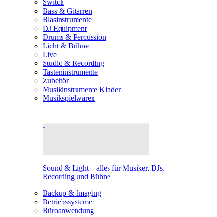
Switch
Bass & Gitarren
Blasinstrumente
DJ Equipment
Drums & Percussion
Licht & Bühne
Live
Studio & Recording
Tasteninstrumente
Zubehör
Musikinstrumente Kinder
Musikspielwaren
Sound & Light – alles für Musiker, DJs,
Recording und Bühne
Backup & Imaging
Betriebssysteme
Büroanwendung