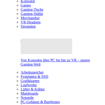
Konsolen
Games
Gaming-Tische
Gaming-Stühle
Merchandise
VR-Headsets
Streaming
Von Konsolen über PC bis hin zu VR – unsere
Gaming-Welt
Arbeitsspeicher
Festplatten & SSD
Grafikkarten
Laufwerke
Lüfter & Kühler
Mainboards
Netzteile
PC-Gehäuse & Barebones