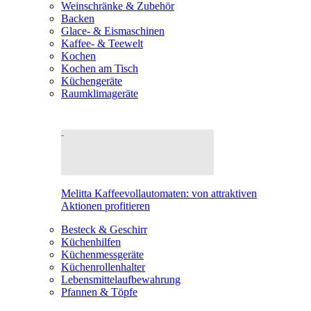
Weinschränke & Zubehör
Backen
Glace- & Eismaschinen
Kaffee- & Teewelt
Kochen
Kochen am Tisch
Küchengeräte
Raumklimageräte
Melitta Kaffeevollautomaten: von attraktiven
Aktionen profitieren
Besteck & Geschirr
Küchenhilfen
Küchenmessgeräte
Küchenrollenhalter
Lebensmittelaufbewahrung
Pfannen & Töpfe