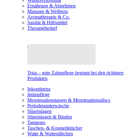
Wundversorgung
Ernährung & Abnehmen
Massage & Wellness
Aromatherapie & Co.
Sanität & Hilfsmittel
Therapiebedarf
Trisa – gute Zahnpflege beginnt bei den richtigen
Produkten
Inkontinenz
Intimpflege
Menstruationstassen & Menstruationsdiscs
Periodenunterwäsche
Slipeinlagen
Slipeinlagen & Binden
Tampons
Taschen- & Kosmetiktücher
Watte & Wattestäbchen