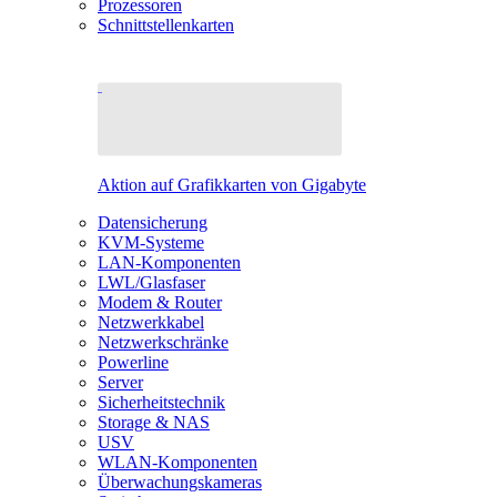
Prozessoren
Schnittstellenkarten
Aktion auf Grafikkarten von Gigabyte
Datensicherung
KVM-Systeme
LAN-Komponenten
LWL/Glasfaser
Modem & Router
Netzwerkkabel
Netzwerkschränke
Powerline
Server
Sicherheitstechnik
Storage & NAS
USV
WLAN-Komponenten
Überwachungskameras