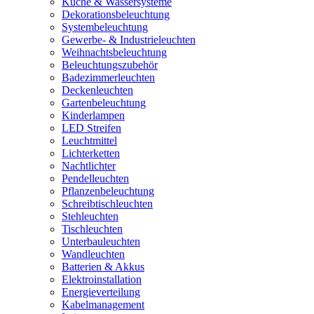
Küche & Wassersysteme
Dekorationsbeleuchtung
Systembeleuchtung
Gewerbe- & Industrieleuchten
Weihnachtsbeleuchtung
Beleuchtungszubehör
Badezimmerleuchten
Deckenleuchten
Gartenbeleuchtung
Kinderlampen
LED Streifen
Leuchtmittel
Lichterketten
Nachtlichter
Pendelleuchten
Pflanzenbeleuchtung
Schreibtischleuchten
Stehleuchten
Tischleuchten
Unterbauleuchten
Wandleuchten
Batterien & Akkus
Elektroinstallation
Energieverteilung
Kabelmanagement