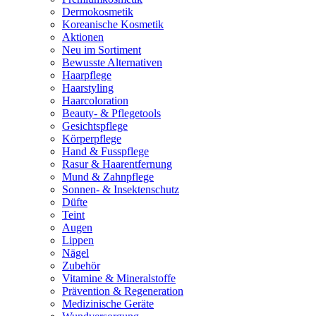
Dermokosmetik
Koreanische Kosmetik
Aktionen
Neu im Sortiment
Bewusste Alternativen
Haarpflege
Haarstyling
Haarcoloration
Beauty- & Pflegetools
Gesichtspflege
Körperpflege
Hand & Fusspflege
Rasur & Haarentfernung
Mund & Zahnpflege
Sonnen- & Insektenschutz
Düfte
Teint
Augen
Lippen
Nägel
Zubehör
Vitamine & Mineralstoffe
Prävention & Regeneration
Medizinische Geräte