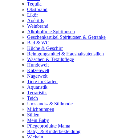
Tequila
Obstbrand
Likör
Apéritifs
Weinbrand
Alkoholfreie Spirituosen
Geschenkartikel Spirituosen & Getränke
Bad & WC
Küche & Geschirr
Reinigungsmittel & Haushaltsutensilien
Waschen & Textilpflege
Hundewelt
Katzenwelt
Nagerwelt
Tiere im Garten
Aquaristik
Terraristik
Teich
Umstands- & Stillmode
Milchpumpen
Stillen
Mein Baby
Pflegeprodukte Mama
Baby- & Kinderbekleidung
Wickeln