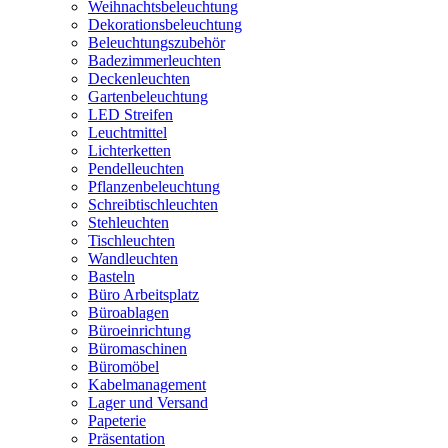
Weihnachtsbeleuchtung
Dekorationsbeleuchtung
Beleuchtungszubehör
Badezimmerleuchten
Deckenleuchten
Gartenbeleuchtung
LED Streifen
Leuchtmittel
Lichterketten
Pendelleuchten
Pflanzenbeleuchtung
Schreibtischleuchten
Stehleuchten
Tischleuchten
Wandleuchten
Basteln
Büro Arbeitsplatz
Büroablagen
Büroeinrichtung
Büromaschinen
Büromöbel
Kabelmanagement
Lager und Versand
Papeterie
Präsentation