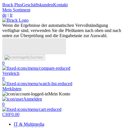
Brack Plus
Geschäftskunden
Kontakt
Mein Sortiment
de
|
fr
Wenn die Ergebnisse der automatischen Vervollständigung
verfügbar sind, verwenden Sie die Pfeiltasten nach oben und nach
unten zur Überprüfung und die Eingabetaste zur Auswahl.
Suchen
0
Vergleich
0
Merklisten
Mein Konto
Anmelden
0
CHF
0.00
IT & Multimedia