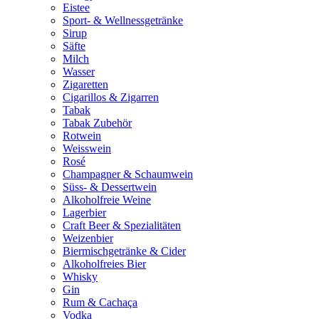
Eistee
Sport- & Wellnessgetränke
Sirup
Säfte
Milch
Wasser
Zigaretten
Cigarillos & Zigarren
Tabak
Tabak Zubehör
Rotwein
Weisswein
Rosé
Champagner & Schaumwein
Süss- & Dessertwein
Alkoholfreie Weine
Lagerbier
Craft Beer & Spezialitäten
Weizenbier
Biermischgetränke & Cider
Alkoholfreies Bier
Whisky
Gin
Rum & Cachaça
Vodka