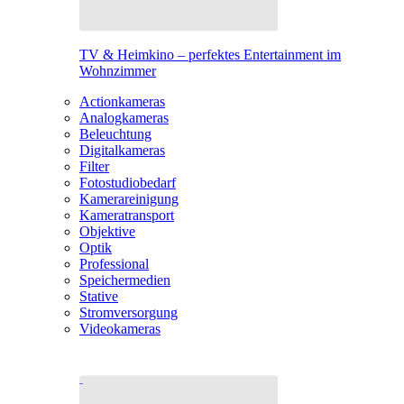
TV & Heimkino – perfektes Entertainment im
Wohnzimmer
Actionkameras
Analogkameras
Beleuchtung
Digitalkameras
Filter
Fotostudiobedarf
Kamerareinigung
Kameratransport
Objektive
Optik
Professional
Speichermedien
Stative
Stromversorgung
Videokameras