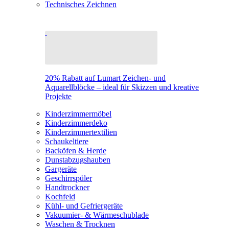
Technisches Zeichnen
20% Rabatt auf Lumart Zeichen- und
Aquarellblöcke – ideal für Skizzen und kreative
Projekte
Kinderzimmermöbel
Kinderzimmerdeko
Kinderzimmertextilien
Schaukeltiere
Backöfen & Herde
Dunstabzugshauben
Gargeräte
Geschirrspüler
Handtrockner
Kochfeld
Kühl- und Gefriergeräte
Vakuumier- & Wärmeschublade
Waschen & Trocknen