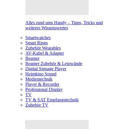
Alles rund ums Handy – Tipps, Tricks und
weiteres Wissenswertes
Smartwatches
Smart Rings
Zubehör Wearables
AV-Kabel & Adapter
Beamer
Beamer Zubehör & Leinwände
Digital Signage Player
Heimkino Sound
Medientechnik
Player & Recorder
Professional Display
TV
TV & SAT Empfangstechnik
Zubehör TV