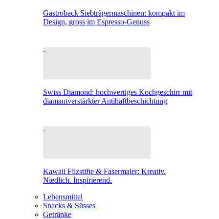
Gastroback Siebträgermaschinen: kompakt im
Design, gross im Espresso-Genuss
Swiss Diamond: hochwertiges Kochgeschirr mit
diamantverstärkter Antihaftbeschichtung
Kawaii Filzstifte & Fasermaler: Kreativ.
Niedlich. Inspirierend.
Lebensmittel
Snacks & Süsses
Getränke