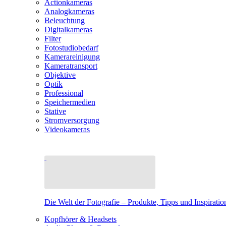
Actionkameras
Analogkameras
Beleuchtung
Digitalkameras
Filter
Fotostudiobedarf
Kamerareinigung
Kameratransport
Objektive
Optik
Professional
Speichermedien
Stative
Stromversorgung
Videokameras
Die Welt der Fotografie – Produkte, Tipps und Inspiratio
Kopfhörer & Headsets