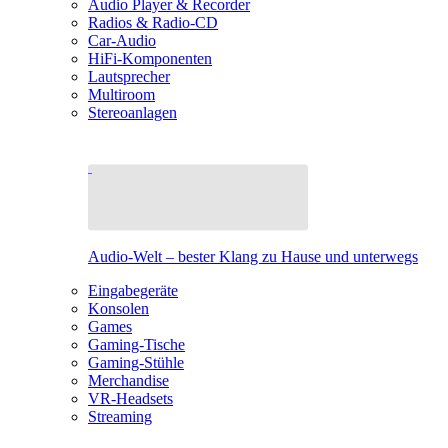
Audio Player & Recorder
Radios & Radio-CD
Car-Audio
HiFi-Komponenten
Lautsprecher
Multiroom
Stereoanlagen
Audio-Welt – bester Klang zu Hause und unterwegs
Eingabegeräte
Konsolen
Games
Gaming-Tische
Gaming-Stühle
Merchandise
VR-Headsets
Streaming