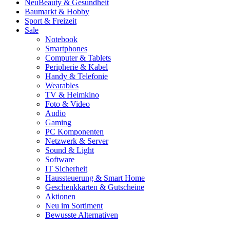
Neu
Beauty & Gesundheit
Baumarkt & Hobby
Sport & Freizeit
Sale
Notebook
Smartphones
Computer & Tablets
Peripherie & Kabel
Handy & Telefonie
Wearables
TV & Heimkino
Foto & Video
Audio
Gaming
PC Komponenten
Netzwerk & Server
Sound & Light
Software
IT Sicherheit
Haussteuerung & Smart Home
Geschenkkarten & Gutscheine
Aktionen
Neu im Sortiment
Bewusste Alternativen