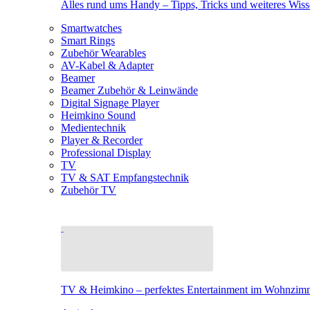
Alles rund ums Handy – Tipps, Tricks und weiteres Wis
Smartwatches
Smart Rings
Zubehör Wearables
AV-Kabel & Adapter
Beamer
Beamer Zubehör & Leinwände
Digital Signage Player
Heimkino Sound
Medientechnik
Player & Recorder
Professional Display
TV
TV & SAT Empfangstechnik
Zubehör TV
TV & Heimkino – perfektes Entertainment im Wohnzim