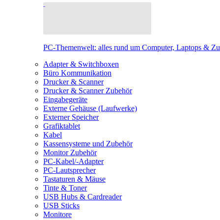
PC-Themenwelt: alles rund um Computer, Laptops & Z
Adapter & Switchboxen
Büro Kommunikation
Drucker & Scanner
Drucker & Scanner Zubehör
Eingabegeräte
Externe Gehäuse (Laufwerke)
Externer Speicher
Grafiktablet
Kabel
Kassensysteme und Zubehör
Monitor Zubehör
PC-Kabel/-Adapter
PC-Lautsprecher
Tastaturen & Mäuse
Tinte & Toner
USB Hubs & Cardreader
USB Sticks
Monitore