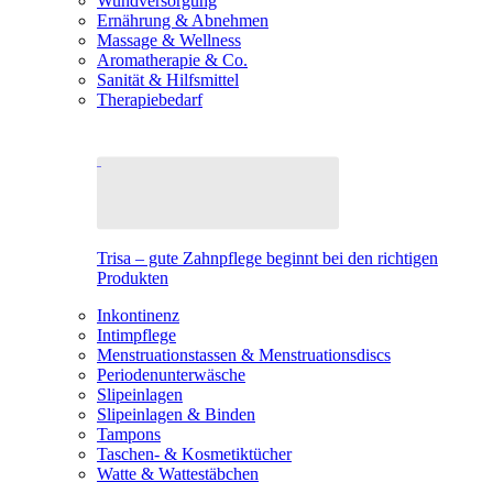
Wundversorgung
Ernährung & Abnehmen
Massage & Wellness
Aromatherapie & Co.
Sanität & Hilfsmittel
Therapiebedarf
Trisa – gute Zahnpflege beginnt bei den richtigen
Produkten
Inkontinenz
Intimpflege
Menstruationstassen & Menstruationsdiscs
Periodenunterwäsche
Slipeinlagen
Slipeinlagen & Binden
Tampons
Taschen- & Kosmetiktücher
Watte & Wattestäbchen