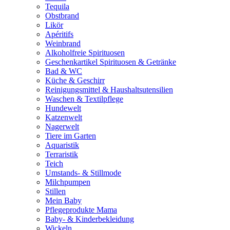
Tequila
Obstbrand
Likör
Apéritifs
Weinbrand
Alkoholfreie Spirituosen
Geschenkartikel Spirituosen & Getränke
Bad & WC
Küche & Geschirr
Reinigungsmittel & Haushaltsutensilien
Waschen & Textilpflege
Hundewelt
Katzenwelt
Nagerwelt
Tiere im Garten
Aquaristik
Terraristik
Teich
Umstands- & Stillmode
Milchpumpen
Stillen
Mein Baby
Pflegeprodukte Mama
Baby- & Kinderbekleidung
Wickeln