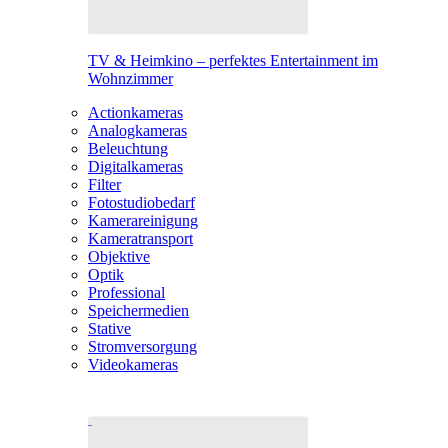
TV & Heimkino – perfektes Entertainment im
Wohnzimmer
Actionkameras
Analogkameras
Beleuchtung
Digitalkameras
Filter
Fotostudiobedarf
Kamerareinigung
Kameratransport
Objektive
Optik
Professional
Speichermedien
Stative
Stromversorgung
Videokameras