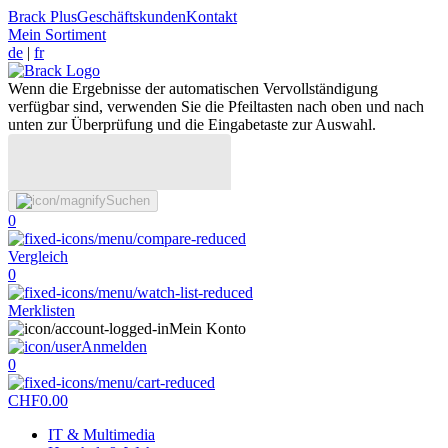
Brack Plus
Geschäftskunden
Kontakt
Mein Sortiment
de
|
fr
Wenn die Ergebnisse der automatischen Vervollständigung
verfügbar sind, verwenden Sie die Pfeiltasten nach oben und nach
unten zur Überprüfung und die Eingabetaste zur Auswahl.
Suchen
0
Vergleich
0
Merklisten
Mein Konto
Anmelden
0
CHF
0.00
IT & Multimedia