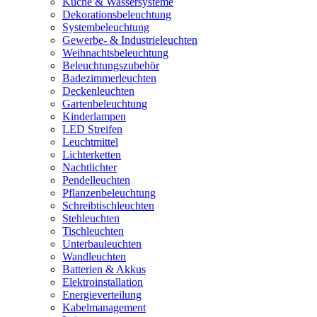
Küche & Wassersysteme
Dekorationsbeleuchtung
Systembeleuchtung
Gewerbe- & Industrieleuchten
Weihnachtsbeleuchtung
Beleuchtungszubehör
Badezimmerleuchten
Deckenleuchten
Gartenbeleuchtung
Kinderlampen
LED Streifen
Leuchtmittel
Lichterketten
Nachtlichter
Pendelleuchten
Pflanzenbeleuchtung
Schreibtischleuchten
Stehleuchten
Tischleuchten
Unterbauleuchten
Wandleuchten
Batterien & Akkus
Elektroinstallation
Energieverteilung
Kabelmanagement