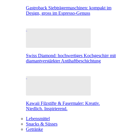
Gastroback Siebträgermaschinen: kompakt im
Design, gross im Espresso-Genuss
Swiss Diamond: hochwertiges Kochgeschirr mit
diamantverstärkter Antihaftbeschichtung
Kawaii Filzstifte & Fasermaler: Kreativ.
Niedlich. Inspirierend.
Lebensmittel
Snacks & Süsses
Getränke