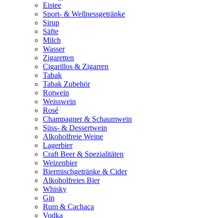
Eistee
Sport- & Wellnessgetränke
Sirup
Säfte
Milch
Wasser
Zigaretten
Cigarillos & Zigarren
Tabak
Tabak Zubehör
Rotwein
Weisswein
Rosé
Champagner & Schaumwein
Süss- & Dessertwein
Alkoholfreie Weine
Lagerbier
Craft Beer & Spezialitäten
Weizenbier
Biermischgetränke & Cider
Alkoholfreies Bier
Whisky
Gin
Rum & Cachaça
Vodka