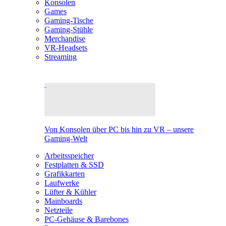
Konsolen
Games
Gaming-Tische
Gaming-Stühle
Merchandise
VR-Headsets
Streaming
Von Konsolen über PC bis hin zu VR – unsere
Gaming-Welt
Arbeitsspeicher
Festplatten & SSD
Grafikkarten
Laufwerke
Lüfter & Kühler
Mainboards
Netzteile
PC-Gehäuse & Barebones