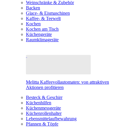
Weinschränke & Zubehör
Backen
Glace- & Eismaschinen
Kaffee- & Teewelt
Kochen
Kochen am Tisch
Küchengeräte
Raumklimageräte
Melitta Kaffeevollautomaten: von attraktiven
Aktionen profitieren
Besteck & Geschirr
Küchenhilfen
Küchenmessgeräte
Küchenrollenhalter
Lebensmittelaufbewahrung
Pfannen & Töpfe