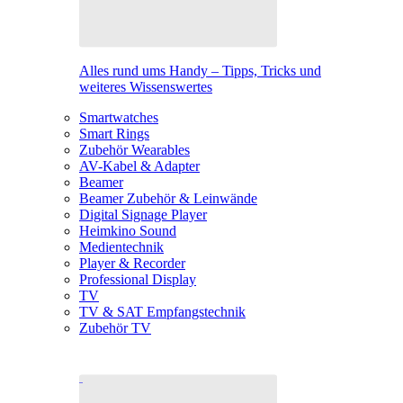
Alles rund ums Handy – Tipps, Tricks und
weiteres Wissenswertes
Smartwatches
Smart Rings
Zubehör Wearables
AV-Kabel & Adapter
Beamer
Beamer Zubehör & Leinwände
Digital Signage Player
Heimkino Sound
Medientechnik
Player & Recorder
Professional Display
TV
TV & SAT Empfangstechnik
Zubehör TV