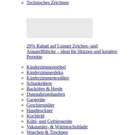
Technisches Zeichnen
20% Rabatt auf Lumart Zeichen- und
Aquarellblöcke – ideal für Skizzen und kreative
Projekte
Kinderzimmermöbel
Kinderzimmerdeko
Kinderzimmertextilien
Schaukeltiere
Backöfen & Herde
Dunstabzugshauben
Gargeräte
Geschirrspüler
Handtrockner
Kochfeld
Kühl- und Gefriergeräte
Vakuumier- & Wärmeschublade
Waschen & Trocknen