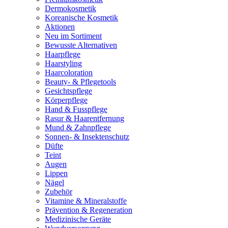
Dermokosmetik
Koreanische Kosmetik
Aktionen
Neu im Sortiment
Bewusste Alternativen
Haarpflege
Haarstyling
Haarcoloration
Beauty- & Pflegetools
Gesichtspflege
Körperpflege
Hand & Fusspflege
Rasur & Haarentfernung
Mund & Zahnpflege
Sonnen- & Insektenschutz
Düfte
Teint
Augen
Lippen
Nägel
Zubehör
Vitamine & Mineralstoffe
Prävention & Regeneration
Medizinische Geräte