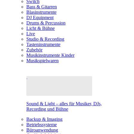
Switch
Bass & Gitarren
Blasinstrumente
DJ Equipment
Drums & Percussion
Licht & Bühne
Live
Studio & Recording
Tasteninstrumente
Zubehör
Musikinstrumente Kinder
Musikspielwaren
Sound & Light – alles für Musiker, DJs,
Recording und Bühne
Backup & Imaging
Betriebssysteme
Büroanwendung