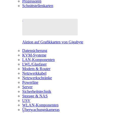
Prozessoren
Schnittstellenkarten
Aktion auf Grafikkarten von Gigabyte
Datensicherung
KVM-Systeme
LAN-Komponenten
LWL/Glasfaser
Modem & Router
Netzwerkkabel
Netzwerkschränke
Powerline
Server
Sicherheitstechnik
Storage & NAS
USV
WLAN-Komponenten
Überwachungskameras