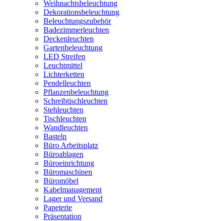
Weihnachtsbeleuchtung
Dekorationsbeleuchtung
Beleuchtungszubehör
Badezimmerleuchten
Deckenleuchten
Gartenbeleuchtung
LED Streifen
Leuchtmittel
Lichterketten
Pendelleuchten
Pflanzenbeleuchtung
Schreibtischleuchten
Stehleuchten
Tischleuchten
Wandleuchten
Basteln
Büro Arbeitsplatz
Büroablagen
Büroeinrichtung
Büromaschinen
Büromöbel
Kabelmanagement
Lager und Versand
Papeterie
Präsentation