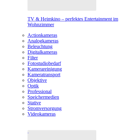
TV & Heimkino – perfektes Entertainment im
Wohnzimmer
Actionkameras
Analogkameras
Beleuchtung
Digitalkameras
Filter
Fotostudiobedarf
Kamerareinigung
Kameratransport
Objektive
Optik
Professional
Speichermedien
Stative
Stromversorgung
Videokameras