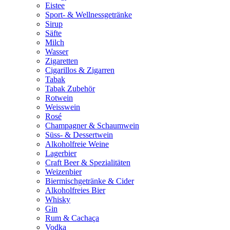
Eistee
Sport- & Wellnessgetränke
Sirup
Säfte
Milch
Wasser
Zigaretten
Cigarillos & Zigarren
Tabak
Tabak Zubehör
Rotwein
Weisswein
Rosé
Champagner & Schaumwein
Süss- & Dessertwein
Alkoholfreie Weine
Lagerbier
Craft Beer & Spezialitäten
Weizenbier
Biermischgetränke & Cider
Alkoholfreies Bier
Whisky
Gin
Rum & Cachaça
Vodka