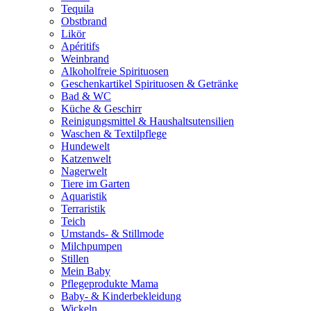
Tequila
Obstbrand
Likör
Apéritifs
Weinbrand
Alkoholfreie Spirituosen
Geschenkartikel Spirituosen & Getränke
Bad & WC
Küche & Geschirr
Reinigungsmittel & Haushaltsutensilien
Waschen & Textilpflege
Hundewelt
Katzenwelt
Nagerwelt
Tiere im Garten
Aquaristik
Terraristik
Teich
Umstands- & Stillmode
Milchpumpen
Stillen
Mein Baby
Pflegeprodukte Mama
Baby- & Kinderbekleidung
Wickeln