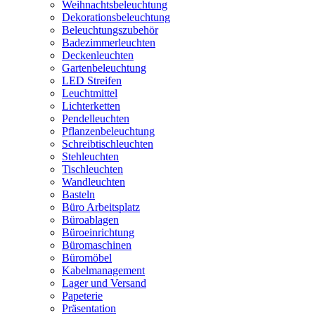
Weihnachtsbeleuchtung
Dekorationsbeleuchtung
Beleuchtungszubehör
Badezimmerleuchten
Deckenleuchten
Gartenbeleuchtung
LED Streifen
Leuchtmittel
Lichterketten
Pendelleuchten
Pflanzenbeleuchtung
Schreibtischleuchten
Stehleuchten
Tischleuchten
Wandleuchten
Basteln
Büro Arbeitsplatz
Büroablagen
Büroeinrichtung
Büromaschinen
Büromöbel
Kabelmanagement
Lager und Versand
Papeterie
Präsentation