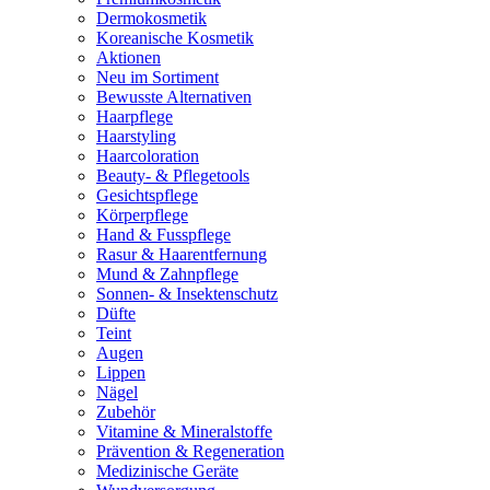
Dermokosmetik
Koreanische Kosmetik
Aktionen
Neu im Sortiment
Bewusste Alternativen
Haarpflege
Haarstyling
Haarcoloration
Beauty- & Pflegetools
Gesichtspflege
Körperpflege
Hand & Fusspflege
Rasur & Haarentfernung
Mund & Zahnpflege
Sonnen- & Insektenschutz
Düfte
Teint
Augen
Lippen
Nägel
Zubehör
Vitamine & Mineralstoffe
Prävention & Regeneration
Medizinische Geräte