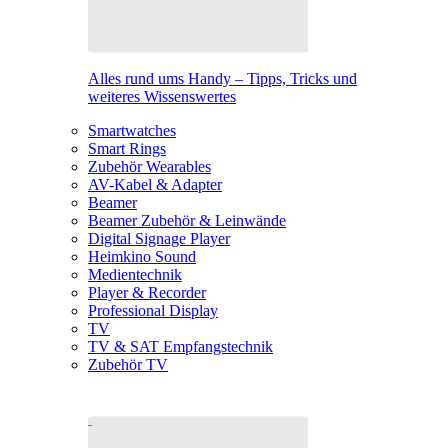
Alles rund ums Handy – Tipps, Tricks und
weiteres Wissenswertes
Smartwatches
Smart Rings
Zubehör Wearables
AV-Kabel & Adapter
Beamer
Beamer Zubehör & Leinwände
Digital Signage Player
Heimkino Sound
Medientechnik
Player & Recorder
Professional Display
TV
TV & SAT Empfangstechnik
Zubehör TV