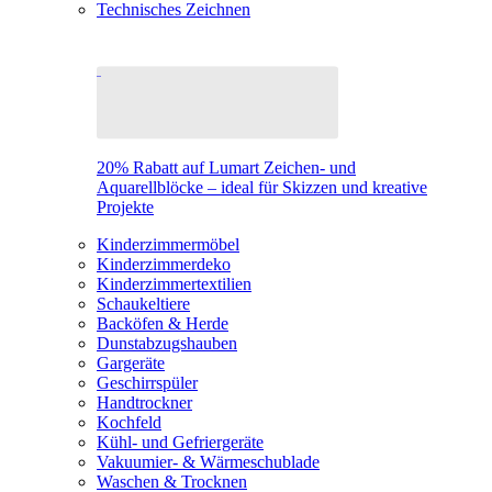
Technisches Zeichnen
20% Rabatt auf Lumart Zeichen- und
Aquarellblöcke – ideal für Skizzen und kreative
Projekte
Kinderzimmermöbel
Kinderzimmerdeko
Kinderzimmertextilien
Schaukeltiere
Backöfen & Herde
Dunstabzugshauben
Gargeräte
Geschirrspüler
Handtrockner
Kochfeld
Kühl- und Gefriergeräte
Vakuumier- & Wärmeschublade
Waschen & Trocknen