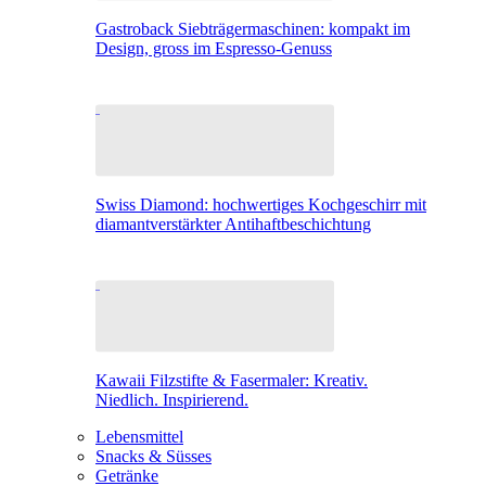
Gastroback Siebträgermaschinen: kompakt im
Design, gross im Espresso-Genuss
Swiss Diamond: hochwertiges Kochgeschirr mit
diamantverstärkter Antihaftbeschichtung
Kawaii Filzstifte & Fasermaler: Kreativ.
Niedlich. Inspirierend.
Lebensmittel
Snacks & Süsses
Getränke