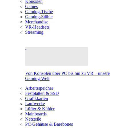
Konsolen
Games
Gaming-Tische
Gaming-Stühle
Merchandise
VR-Headsets
Streaming
Von Konsolen über PC bis hin zu VR – unsere
Gaming-Welt
Arbeitsspeicher
Festplatten & SSD
Grafikkarten
Laufwerke
Lüfter & Kühler
Mainboards
Netzteile
PC-Gehäuse & Barebones