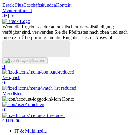
Brack Plus
Geschäftskunden
Kontakt
Mein Sortiment
de
|
fr
Wenn die Ergebnisse der automatischen Vervollständigung
verfügbar sind, verwenden Sie die Pfeiltasten nach oben und nach
unten zur Überprüfung und die Eingabetaste zur Auswahl.
Suchen
0
Vergleich
0
Merklisten
Mein Konto
Anmelden
0
CHF
0.00
IT & Multimedia