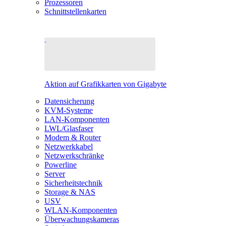
Prozessoren
Schnittstellenkarten
Aktion auf Grafikkarten von Gigabyte
Datensicherung
KVM-Systeme
LAN-Komponenten
LWL/Glasfaser
Modem & Router
Netzwerkkabel
Netzwerkschränke
Powerline
Server
Sicherheitstechnik
Storage & NAS
USV
WLAN-Komponenten
Überwachungskameras