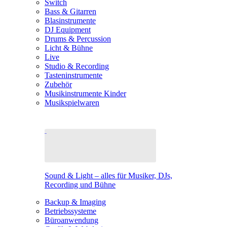
Switch
Bass & Gitarren
Blasinstrumente
DJ Equipment
Drums & Percussion
Licht & Bühne
Live
Studio & Recording
Tasteninstrumente
Zubehör
Musikinstrumente Kinder
Musikspielwaren
Sound & Light – alles für Musiker, DJs,
Recording und Bühne
Backup & Imaging
Betriebssysteme
Büroanwendung