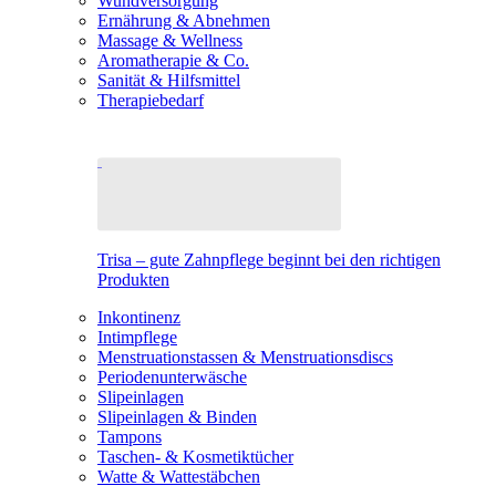
Wundversorgung
Ernährung & Abnehmen
Massage & Wellness
Aromatherapie & Co.
Sanität & Hilfsmittel
Therapiebedarf
Trisa – gute Zahnpflege beginnt bei den richtigen
Produkten
Inkontinenz
Intimpflege
Menstruationstassen & Menstruationsdiscs
Periodenunterwäsche
Slipeinlagen
Slipeinlagen & Binden
Tampons
Taschen- & Kosmetiktücher
Watte & Wattestäbchen