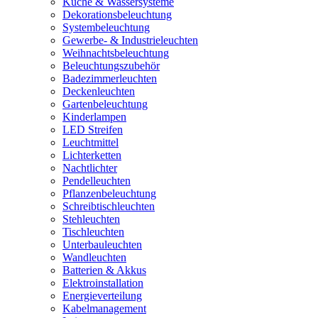
Küche & Wassersysteme
Dekorationsbeleuchtung
Systembeleuchtung
Gewerbe- & Industrieleuchten
Weihnachtsbeleuchtung
Beleuchtungszubehör
Badezimmerleuchten
Deckenleuchten
Gartenbeleuchtung
Kinderlampen
LED Streifen
Leuchtmittel
Lichterketten
Nachtlichter
Pendelleuchten
Pflanzenbeleuchtung
Schreibtischleuchten
Stehleuchten
Tischleuchten
Unterbauleuchten
Wandleuchten
Batterien & Akkus
Elektroinstallation
Energieverteilung
Kabelmanagement