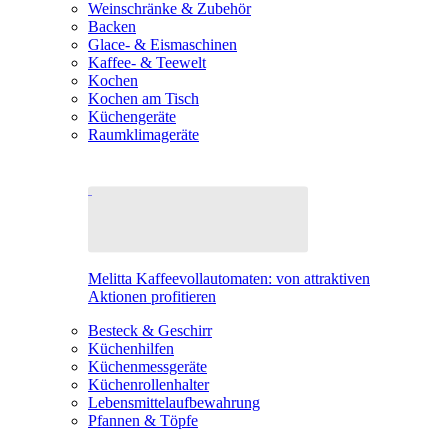
Weinschränke & Zubehör
Backen
Glace- & Eismaschinen
Kaffee- & Teewelt
Kochen
Kochen am Tisch
Küchengeräte
Raumklimageräte
Melitta Kaffeevollautomaten: von attraktiven
Aktionen profitieren
Besteck & Geschirr
Küchenhilfen
Küchenmessgeräte
Küchenrollenhalter
Lebensmittelaufbewahrung
Pfannen & Töpfe