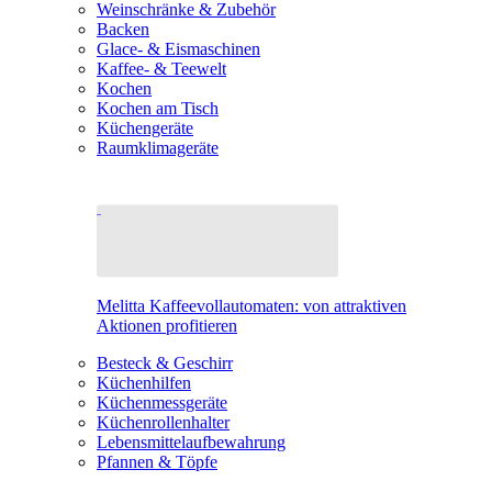
Weinschränke & Zubehör
Backen
Glace- & Eismaschinen
Kaffee- & Teewelt
Kochen
Kochen am Tisch
Küchengeräte
Raumklimageräte
Melitta Kaffeevollautomaten: von attraktiven
Aktionen profitieren
Besteck & Geschirr
Küchenhilfen
Küchenmessgeräte
Küchenrollenhalter
Lebensmittelaufbewahrung
Pfannen & Töpfe