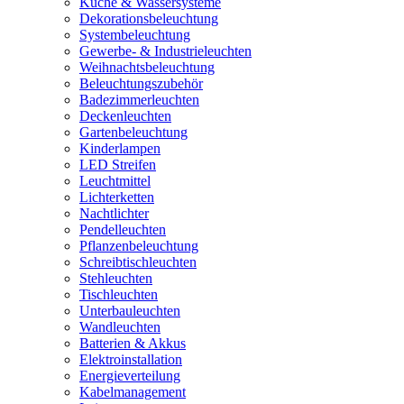
Küche & Wassersysteme
Dekorationsbeleuchtung
Systembeleuchtung
Gewerbe- & Industrieleuchten
Weihnachtsbeleuchtung
Beleuchtungszubehör
Badezimmerleuchten
Deckenleuchten
Gartenbeleuchtung
Kinderlampen
LED Streifen
Leuchtmittel
Lichterketten
Nachtlichter
Pendelleuchten
Pflanzenbeleuchtung
Schreibtischleuchten
Stehleuchten
Tischleuchten
Unterbauleuchten
Wandleuchten
Batterien & Akkus
Elektroinstallation
Energieverteilung
Kabelmanagement