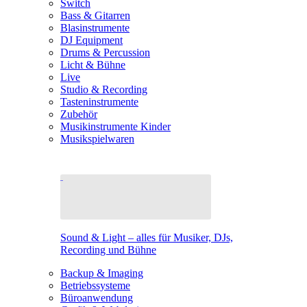
Switch
Bass & Gitarren
Blasinstrumente
DJ Equipment
Drums & Percussion
Licht & Bühne
Live
Studio & Recording
Tasteninstrumente
Zubehör
Musikinstrumente Kinder
Musikspielwaren
Sound & Light – alles für Musiker, DJs,
Recording und Bühne
Backup & Imaging
Betriebssysteme
Büroanwendung