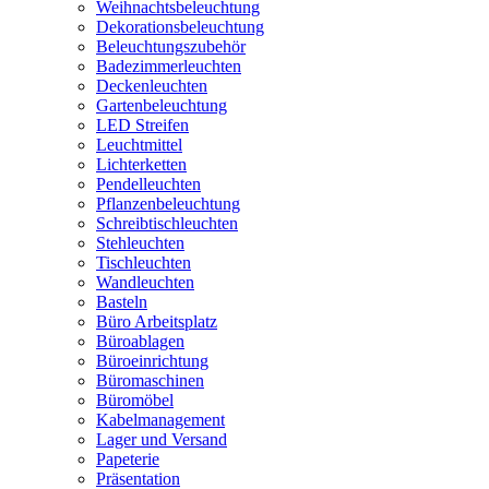
Weihnachtsbeleuchtung
Dekorationsbeleuchtung
Beleuchtungszubehör
Badezimmerleuchten
Deckenleuchten
Gartenbeleuchtung
LED Streifen
Leuchtmittel
Lichterketten
Pendelleuchten
Pflanzenbeleuchtung
Schreibtischleuchten
Stehleuchten
Tischleuchten
Wandleuchten
Basteln
Büro Arbeitsplatz
Büroablagen
Büroeinrichtung
Büromaschinen
Büromöbel
Kabelmanagement
Lager und Versand
Papeterie
Präsentation