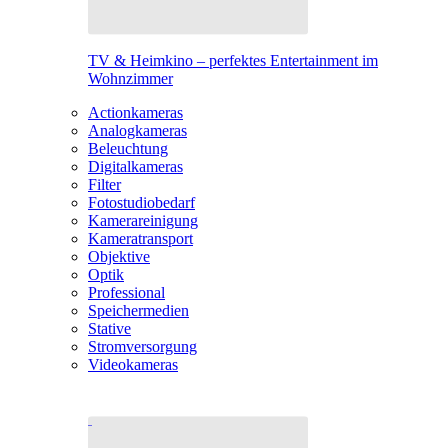
TV & Heimkino – perfektes Entertainment im
Wohnzimmer
Actionkameras
Analogkameras
Beleuchtung
Digitalkameras
Filter
Fotostudiobedarf
Kamerareinigung
Kameratransport
Objektive
Optik
Professional
Speichermedien
Stative
Stromversorgung
Videokameras