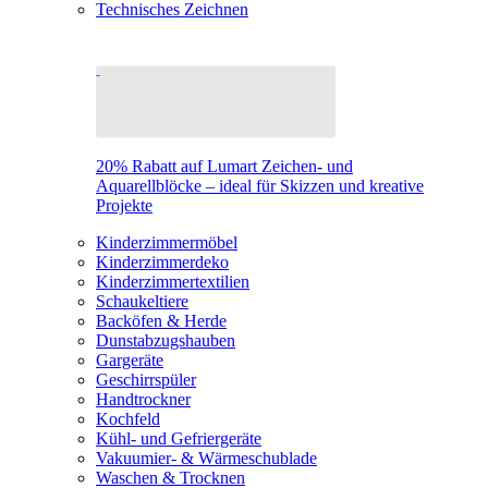
Technisches Zeichnen
20% Rabatt auf Lumart Zeichen- und
Aquarellblöcke – ideal für Skizzen und kreative
Projekte
Kinderzimmermöbel
Kinderzimmerdeko
Kinderzimmertextilien
Schaukeltiere
Backöfen & Herde
Dunstabzugshauben
Gargeräte
Geschirrspüler
Handtrockner
Kochfeld
Kühl- und Gefriergeräte
Vakuumier- & Wärmeschublade
Waschen & Trocknen