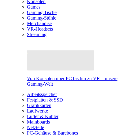
Konsolen
Games
Gaming-Tische
Gaming-Stühle
Merchandise
VR-Headsets
Streaming
Von Konsolen über PC bis hin zu VR – unsere
Gaming-Welt
Arbeitsspeicher
Festplatten & SSD
Grafikkarten
Laufwerke
Lüfter & Kühler
Mainboards
Netzteile
PC-Gehäuse & Barebones