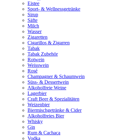
Eistee
Sport- & Wellnessgetränke
Sirup
Säfte
Milch
Wasser
Zigaretten
Cigarillos & Zigarren
Tabak
Tabak Zubehör
Rotwein
Weisswein
Rosé
Champagner & Schaumwein
Süss- & Dessertwein
Alkoholfreie Weine
Lagerbier
Craft Beer & Spezialitäten
Weizenbier
Biermischgetränke & Cider
Alkoholfreies Bier
Whisky
Gin
Rum & Cachaça
Vodka