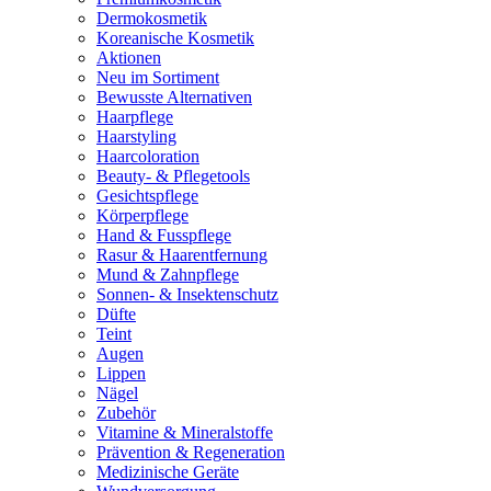
Dermokosmetik
Koreanische Kosmetik
Aktionen
Neu im Sortiment
Bewusste Alternativen
Haarpflege
Haarstyling
Haarcoloration
Beauty- & Pflegetools
Gesichtspflege
Körperpflege
Hand & Fusspflege
Rasur & Haarentfernung
Mund & Zahnpflege
Sonnen- & Insektenschutz
Düfte
Teint
Augen
Lippen
Nägel
Zubehör
Vitamine & Mineralstoffe
Prävention & Regeneration
Medizinische Geräte