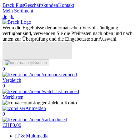
Brack Plus
Geschäftskunden
Kontakt
Mein Sortiment
de
|
fr
Wenn die Ergebnisse der automatischen Vervollständigung
verfügbar sind, verwenden Sie die Pfeiltasten nach oben und nach
unten zur Überprüfung und die Eingabetaste zur Auswahl.
Suchen
0
Vergleich
0
Merklisten
Mein Konto
Anmelden
0
CHF
0.00
IT & Multimedia