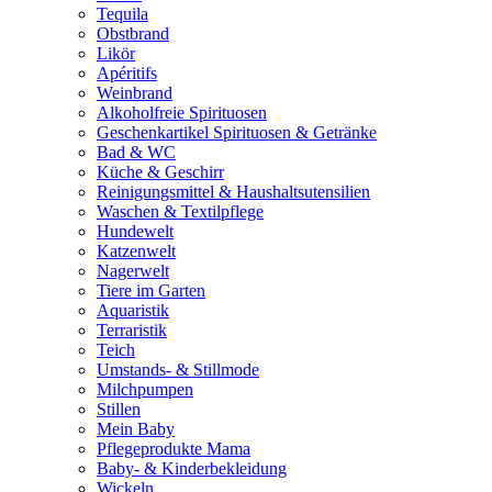
Tequila
Obstbrand
Likör
Apéritifs
Weinbrand
Alkoholfreie Spirituosen
Geschenkartikel Spirituosen & Getränke
Bad & WC
Küche & Geschirr
Reinigungsmittel & Haushaltsutensilien
Waschen & Textilpflege
Hundewelt
Katzenwelt
Nagerwelt
Tiere im Garten
Aquaristik
Terraristik
Teich
Umstands- & Stillmode
Milchpumpen
Stillen
Mein Baby
Pflegeprodukte Mama
Baby- & Kinderbekleidung
Wickeln