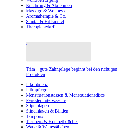
Wundversorgung
Ernährung & Abnehmen
Massage & Wellness
Aromatherapie & Co.
Sanität & Hilfsmittel
Therapiebedarf
Trisa – gute Zahnpflege beginnt bei den richtigen
Produkten
Inkontinenz
Intimpflege
Menstruationstassen & Menstruationsdiscs
Periodenunterwäsche
Slipeinlagen
Slipeinlagen & Binden
Tampons
Taschen- & Kosmetiktücher
Watte & Wattestäbchen