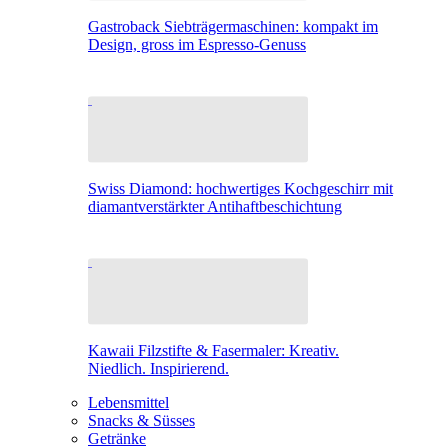
Gastroback Siebträgermaschinen: kompakt im
Design, gross im Espresso-Genuss
Swiss Diamond: hochwertiges Kochgeschirr mit
diamantverstärkter Antihaftbeschichtung
Kawaii Filzstifte & Fasermaler: Kreativ.
Niedlich. Inspirierend.
Lebensmittel
Snacks & Süsses
Getränke