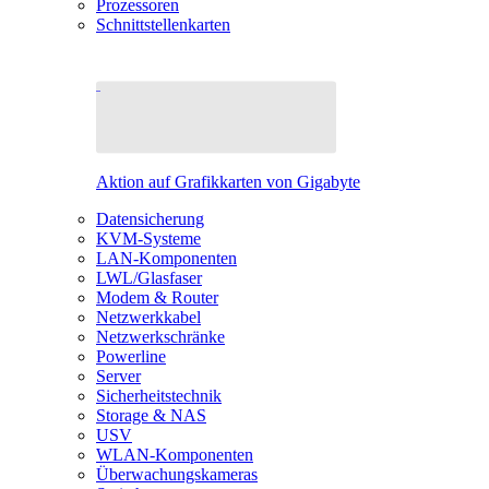
Prozessoren
Schnittstellenkarten
Aktion auf Grafikkarten von Gigabyte
Datensicherung
KVM-Systeme
LAN-Komponenten
LWL/Glasfaser
Modem & Router
Netzwerkkabel
Netzwerkschränke
Powerline
Server
Sicherheitstechnik
Storage & NAS
USV
WLAN-Komponenten
Überwachungskameras