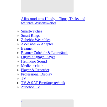
Alles rund ums Handy – Tipps, Tricks und
weiteres Wissenswertes
Smartwatches
Smart Rings
Zubehör Wearables
AV-Kabel & Adapter
Beamer
Beamer Zubehör & Leinwände
Digital Signage Player
Heimkino Sound
Medientechnik
Player & Recorder
Professional Display
TV
TV & SAT Empfangstechnik
Zubehör TV