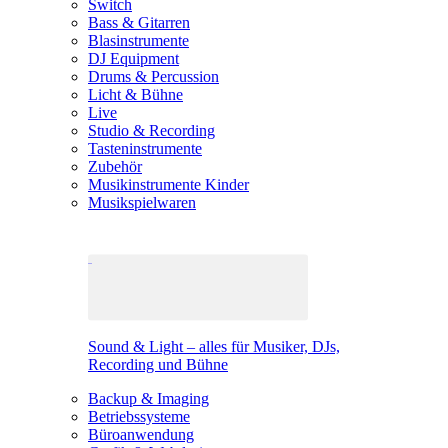
Switch
Bass & Gitarren
Blasinstrumente
DJ Equipment
Drums & Percussion
Licht & Bühne
Live
Studio & Recording
Tasteninstrumente
Zubehör
Musikinstrumente Kinder
Musikspielwaren
Sound & Light – alles für Musiker, DJs,
Recording und Bühne
Backup & Imaging
Betriebssysteme
Büroanwendung