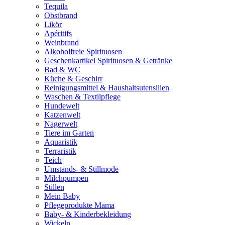
Tequila
Obstbrand
Likör
Apéritifs
Weinbrand
Alkoholfreie Spirituosen
Geschenkartikel Spirituosen & Getränke
Bad & WC
Küche & Geschirr
Reinigungsmittel & Haushaltsutensilien
Waschen & Textilpflege
Hundewelt
Katzenwelt
Nagerwelt
Tiere im Garten
Aquaristik
Terraristik
Teich
Umstands- & Stillmode
Milchpumpen
Stillen
Mein Baby
Pflegeprodukte Mama
Baby- & Kinderbekleidung
Wickeln