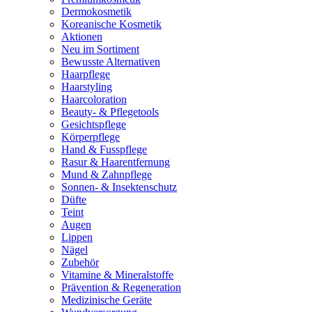
Dermokosmetik
Koreanische Kosmetik
Aktionen
Neu im Sortiment
Bewusste Alternativen
Haarpflege
Haarstyling
Haarcoloration
Beauty- & Pflegetools
Gesichtspflege
Körperpflege
Hand & Fusspflege
Rasur & Haarentfernung
Mund & Zahnpflege
Sonnen- & Insektenschutz
Düfte
Teint
Augen
Lippen
Nägel
Zubehör
Vitamine & Mineralstoffe
Prävention & Regeneration
Medizinische Geräte