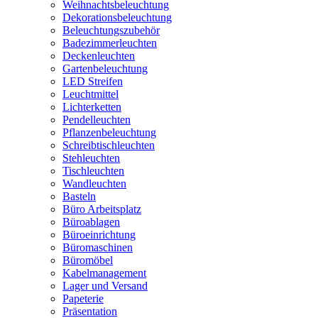
Weihnachtsbeleuchtung
Dekorationsbeleuchtung
Beleuchtungszubehör
Badezimmerleuchten
Deckenleuchten
Gartenbeleuchtung
LED Streifen
Leuchtmittel
Lichterketten
Pendelleuchten
Pflanzenbeleuchtung
Schreibtischleuchten
Stehleuchten
Tischleuchten
Wandleuchten
Basteln
Büro Arbeitsplatz
Büroablagen
Büroeinrichtung
Büromaschinen
Büromöbel
Kabelmanagement
Lager und Versand
Papeterie
Präsentation