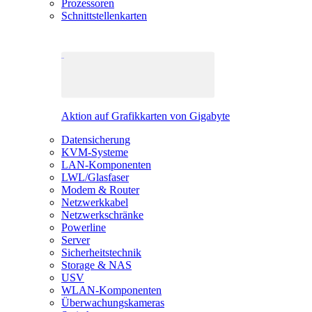
Prozessoren
Schnittstellenkarten
Aktion auf Grafikkarten von Gigabyte
Datensicherung
KVM-Systeme
LAN-Komponenten
LWL/Glasfaser
Modem & Router
Netzwerkkabel
Netzwerkschränke
Powerline
Server
Sicherheitstechnik
Storage & NAS
USV
WLAN-Komponenten
Überwachungskameras