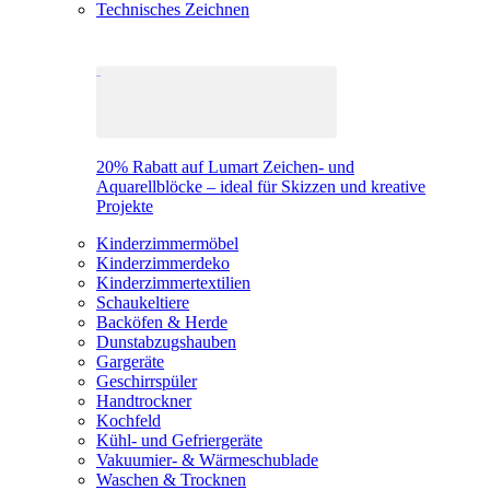
Technisches Zeichnen
20% Rabatt auf Lumart Zeichen- und
Aquarellblöcke – ideal für Skizzen und kreative
Projekte
Kinderzimmermöbel
Kinderzimmerdeko
Kinderzimmertextilien
Schaukeltiere
Backöfen & Herde
Dunstabzugshauben
Gargeräte
Geschirrspüler
Handtrockner
Kochfeld
Kühl- und Gefriergeräte
Vakuumier- & Wärmeschublade
Waschen & Trocknen