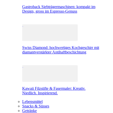
Gastroback Siebträgermaschinen: kompakt im
Design, gross im Espresso-Genuss
Swiss Diamond: hochwertiges Kochgeschirr mit
diamantverstärkter Antihaftbeschichtung
Kawaii Filzstifte & Fasermaler: Kreativ.
Niedlich. Inspirierend.
Lebensmittel
Snacks & Süsses
Getränke