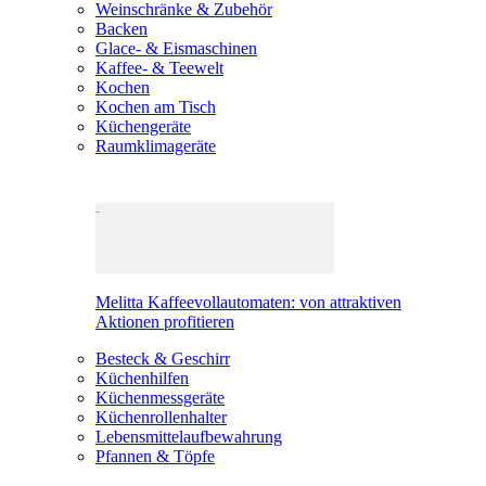
Weinschränke & Zubehör
Backen
Glace- & Eismaschinen
Kaffee- & Teewelt
Kochen
Kochen am Tisch
Küchengeräte
Raumklimageräte
Melitta Kaffeevollautomaten: von attraktiven
Aktionen profitieren
Besteck & Geschirr
Küchenhilfen
Küchenmessgeräte
Küchenrollenhalter
Lebensmittelaufbewahrung
Pfannen & Töpfe