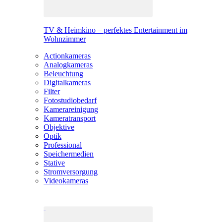
TV & Heimkino – perfektes Entertainment im
Wohnzimmer
Actionkameras
Analogkameras
Beleuchtung
Digitalkameras
Filter
Fotostudiobedarf
Kamerareinigung
Kameratransport
Objektive
Optik
Professional
Speichermedien
Stative
Stromversorgung
Videokameras