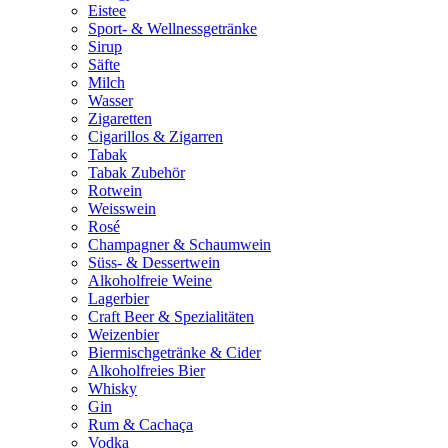
Eistee
Sport- & Wellnessgetränke
Sirup
Säfte
Milch
Wasser
Zigaretten
Cigarillos & Zigarren
Tabak
Tabak Zubehör
Rotwein
Weisswein
Rosé
Champagner & Schaumwein
Süss- & Dessertwein
Alkoholfreie Weine
Lagerbier
Craft Beer & Spezialitäten
Weizenbier
Biermischgetränke & Cider
Alkoholfreies Bier
Whisky
Gin
Rum & Cachaça
Vodka