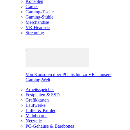
Konsolen
Games
Gaming-Tische
Gaming-Stühle
Merchandise
VR-Headsets
Streaming
Von Konsolen über PC bis hin zu VR – unsere
Gaming-Welt
Arbeitsspeicher
Festplatten & SSD
Grafikkarten
Laufwerke
Lüfter & Kühler
Mainboards
Netzteile
PC-Gehäuse & Barebones