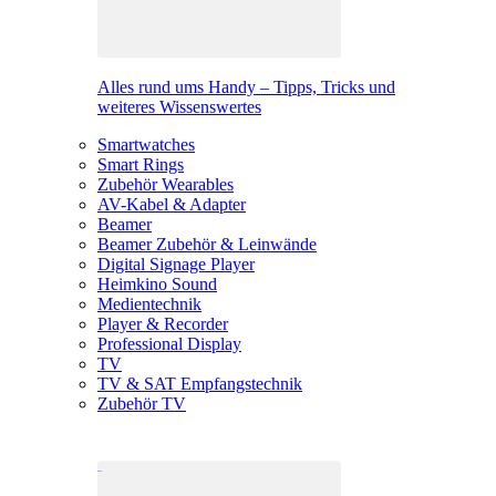
Alles rund ums Handy – Tipps, Tricks und
weiteres Wissenswertes
Smartwatches
Smart Rings
Zubehör Wearables
AV-Kabel & Adapter
Beamer
Beamer Zubehör & Leinwände
Digital Signage Player
Heimkino Sound
Medientechnik
Player & Recorder
Professional Display
TV
TV & SAT Empfangstechnik
Zubehör TV