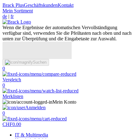
Brack Plus
Geschäftskunden
Kontakt
Mein Sortiment
de
|
fr
Wenn die Ergebnisse der automatischen Vervollständigung
verfügbar sind, verwenden Sie die Pfeiltasten nach oben und nach
unten zur Überprüfung und die Eingabetaste zur Auswahl.
Suchen
0
Vergleich
0
Merklisten
Mein Konto
Anmelden
0
CHF
0.00
IT & Multimedia