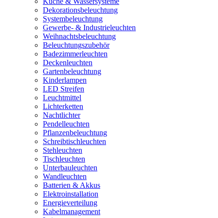
Küche & Wassersysteme
Dekorationsbeleuchtung
Systembeleuchtung
Gewerbe- & Industrieleuchten
Weihnachtsbeleuchtung
Beleuchtungszubehör
Badezimmerleuchten
Deckenleuchten
Gartenbeleuchtung
Kinderlampen
LED Streifen
Leuchtmittel
Lichterketten
Nachtlichter
Pendelleuchten
Pflanzenbeleuchtung
Schreibtischleuchten
Stehleuchten
Tischleuchten
Unterbauleuchten
Wandleuchten
Batterien & Akkus
Elektroinstallation
Energieverteilung
Kabelmanagement