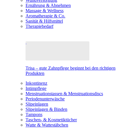
Wundversorgung
Ernährung & Abnehmen
Massage & Wellness
Aromatherapie & Co.
Sanität & Hilfsmittel
Therapiebedarf
Trisa – gute Zahnpflege beginnt bei den richtigen
Produkten
Inkontinenz
Intimpflege
Menstruationstassen & Menstruationsdiscs
Periodenunterwäsche
Slipeinlagen
Slipeinlagen & Binden
Tampons
Taschen- & Kosmetiktücher
Watte & Wattestäbchen