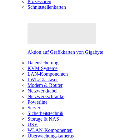
Prozessoren
Schnittstellenkarten
Aktion auf Grafikkarten von Gigabyte
Datensicherung
KVM-Systeme
LAN-Komponenten
LWL/Glasfaser
Modem & Router
Netzwerkkabel
Netzwerkschränke
Powerline
Server
Sicherheitstechnik
Storage & NAS
USV
WLAN-Komponenten
Überwachungskameras