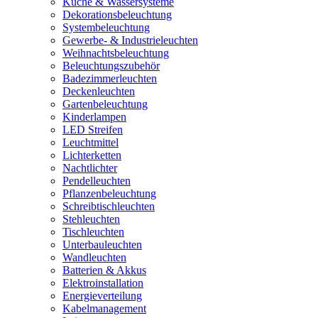
Küche & Wassersysteme
Dekorationsbeleuchtung
Systembeleuchtung
Gewerbe- & Industrieleuchten
Weihnachtsbeleuchtung
Beleuchtungszubehör
Badezimmerleuchten
Deckenleuchten
Gartenbeleuchtung
Kinderlampen
LED Streifen
Leuchtmittel
Lichterketten
Nachtlichter
Pendelleuchten
Pflanzenbeleuchtung
Schreibtischleuchten
Stehleuchten
Tischleuchten
Unterbauleuchten
Wandleuchten
Batterien & Akkus
Elektroinstallation
Energieverteilung
Kabelmanagement