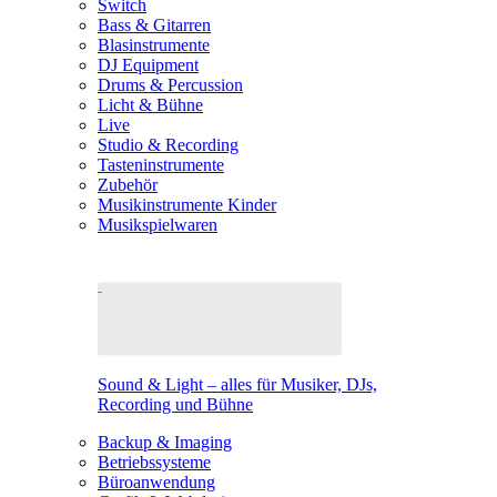
Switch
Bass & Gitarren
Blasinstrumente
DJ Equipment
Drums & Percussion
Licht & Bühne
Live
Studio & Recording
Tasteninstrumente
Zubehör
Musikinstrumente Kinder
Musikspielwaren
Sound & Light – alles für Musiker, DJs,
Recording und Bühne
Backup & Imaging
Betriebssysteme
Büroanwendung