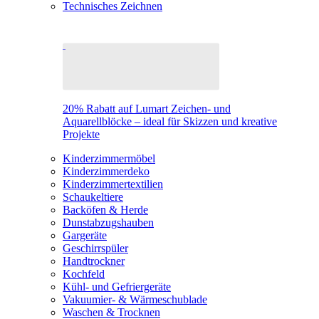
Technisches Zeichnen
20% Rabatt auf Lumart Zeichen- und
Aquarellblöcke – ideal für Skizzen und kreative
Projekte
Kinderzimmermöbel
Kinderzimmerdeko
Kinderzimmertextilien
Schaukeltiere
Backöfen & Herde
Dunstabzugshauben
Gargeräte
Geschirrspüler
Handtrockner
Kochfeld
Kühl- und Gefriergeräte
Vakuumier- & Wärmeschublade
Waschen & Trocknen