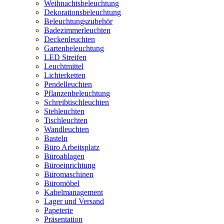
Weihnachtsbeleuchtung
Dekorationsbeleuchtung
Beleuchtungszubehör
Badezimmerleuchten
Deckenleuchten
Gartenbeleuchtung
LED Streifen
Leuchtmittel
Lichterketten
Pendelleuchten
Pflanzenbeleuchtung
Schreibtischleuchten
Stehleuchten
Tischleuchten
Wandleuchten
Basteln
Büro Arbeitsplatz
Büroablagen
Büroeinrichtung
Büromaschinen
Büromöbel
Kabelmanagement
Lager und Versand
Papeterie
Präsentation