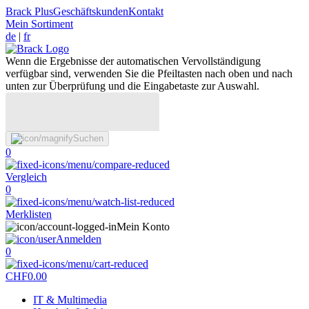
Brack Plus
Geschäftskunden
Kontakt
Mein Sortiment
de
|
fr
Wenn die Ergebnisse der automatischen Vervollständigung
verfügbar sind, verwenden Sie die Pfeiltasten nach oben und nach
unten zur Überprüfung und die Eingabetaste zur Auswahl.
Suchen
0
Vergleich
0
Merklisten
Mein Konto
Anmelden
0
CHF
0.00
IT & Multimedia