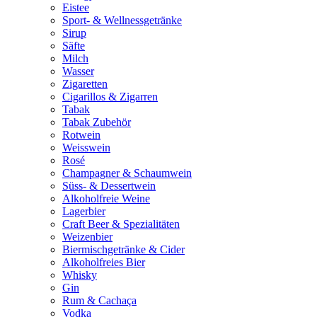
Eistee
Sport- & Wellnessgetränke
Sirup
Säfte
Milch
Wasser
Zigaretten
Cigarillos & Zigarren
Tabak
Tabak Zubehör
Rotwein
Weisswein
Rosé
Champagner & Schaumwein
Süss- & Dessertwein
Alkoholfreie Weine
Lagerbier
Craft Beer & Spezialitäten
Weizenbier
Biermischgetränke & Cider
Alkoholfreies Bier
Whisky
Gin
Rum & Cachaça
Vodka