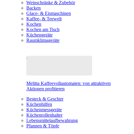
Weinschränke & Zubehör
Backen
Glace- & Eismaschinen
Kaffee- & Teewelt
Kochen
Kochen am Tisch
Küchengeräte
Raumklimageräte
Melitta Kaffeevollautomaten: von attraktiven
Aktionen profitieren
Besteck & Geschirr
Küchenhilfen
Küchenmessgeräte
Küchenrollenhalter
Lebensmittelaufbewahrung
Pfannen & Töpfe