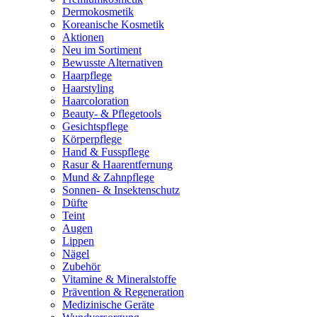
Dermokosmetik
Koreanische Kosmetik
Aktionen
Neu im Sortiment
Bewusste Alternativen
Haarpflege
Haarstyling
Haarcoloration
Beauty- & Pflegetools
Gesichtspflege
Körperpflege
Hand & Fusspflege
Rasur & Haarentfernung
Mund & Zahnpflege
Sonnen- & Insektenschutz
Düfte
Teint
Augen
Lippen
Nägel
Zubehör
Vitamine & Mineralstoffe
Prävention & Regeneration
Medizinische Geräte