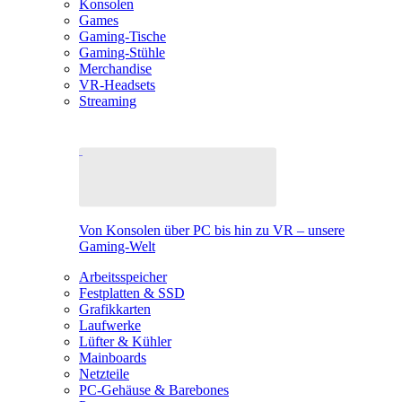
Konsolen
Games
Gaming-Tische
Gaming-Stühle
Merchandise
VR-Headsets
Streaming
Von Konsolen über PC bis hin zu VR – unsere
Gaming-Welt
Arbeitsspeicher
Festplatten & SSD
Grafikkarten
Laufwerke
Lüfter & Kühler
Mainboards
Netzteile
PC-Gehäuse & Barebones