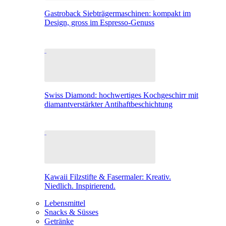
Gastroback Siebträgermaschinen: kompakt im
Design, gross im Espresso-Genuss
Swiss Diamond: hochwertiges Kochgeschirr mit
diamantverstärkter Antihaftbeschichtung
Kawaii Filzstifte & Fasermaler: Kreativ.
Niedlich. Inspirierend.
Lebensmittel
Snacks & Süsses
Getränke