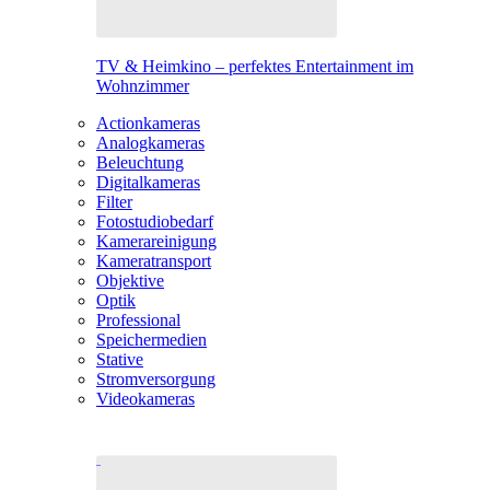
TV & Heimkino – perfektes Entertainment im
Wohnzimmer
Actionkameras
Analogkameras
Beleuchtung
Digitalkameras
Filter
Fotostudiobedarf
Kamerareinigung
Kameratransport
Objektive
Optik
Professional
Speichermedien
Stative
Stromversorgung
Videokameras