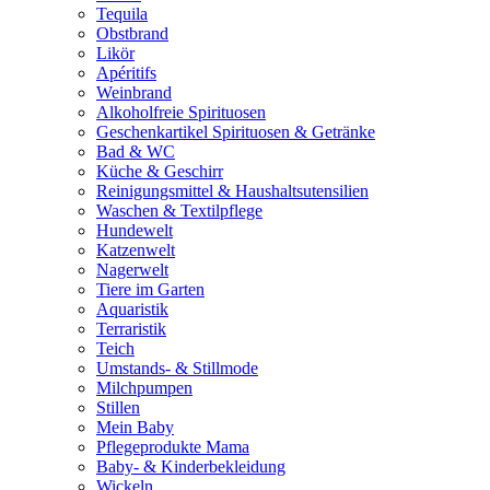
Tequila
Obstbrand
Likör
Apéritifs
Weinbrand
Alkoholfreie Spirituosen
Geschenkartikel Spirituosen & Getränke
Bad & WC
Küche & Geschirr
Reinigungsmittel & Haushaltsutensilien
Waschen & Textilpflege
Hundewelt
Katzenwelt
Nagerwelt
Tiere im Garten
Aquaristik
Terraristik
Teich
Umstands- & Stillmode
Milchpumpen
Stillen
Mein Baby
Pflegeprodukte Mama
Baby- & Kinderbekleidung
Wickeln