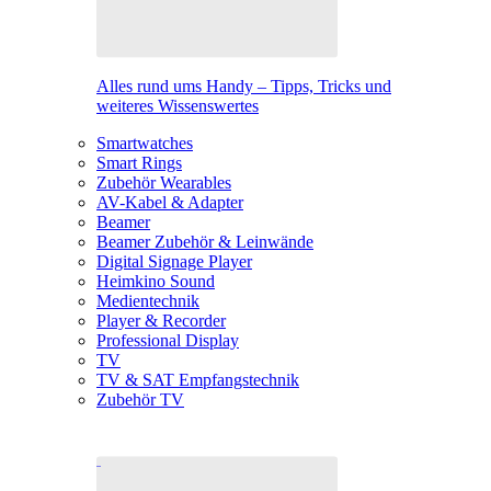
Alles rund ums Handy – Tipps, Tricks und
weiteres Wissenswertes
Smartwatches
Smart Rings
Zubehör Wearables
AV-Kabel & Adapter
Beamer
Beamer Zubehör & Leinwände
Digital Signage Player
Heimkino Sound
Medientechnik
Player & Recorder
Professional Display
TV
TV & SAT Empfangstechnik
Zubehör TV