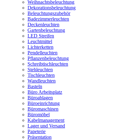
Weihnachtsbeleuchtung
Dekorationsbeleuchtung
Beleuchtungszubehör
Badezimmerleuchten
Deckenleuchten
Gartenbeleuchtung
LED Streifen
Leuchtmittel
Lichterketten
Pendelleuchten
Pflanzenbeleuchtung
Schreibtischleuchten
Stehleuchten
Tischleuchten
Wandleuchten
Basteln
Büro Arbeitsplatz
Büroablagen
Büroeinrichtung
Büromaschinen
Büromöbel
Kabelmanagement
Lager und Versand
Papeterie
Präsentation