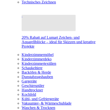
Technisches Zeichnen
20% Rabatt auf Lumart Zeichen- und
Aquarellblöcke – ideal für Skizzen und kreative
Projekte
Kinderzimmermöbel
Kinderzimmerdeko
Kinderzimmertextilien
Schaukeltiere
Backöfen & Herde
Dunstabzugshauben
Gargeräte
Geschirrspüler
Handtrockner
Kochfeld
Kühl- und Gefriergeräte
Vakuumier- & Wärmeschublade
Waschen & Trocknen