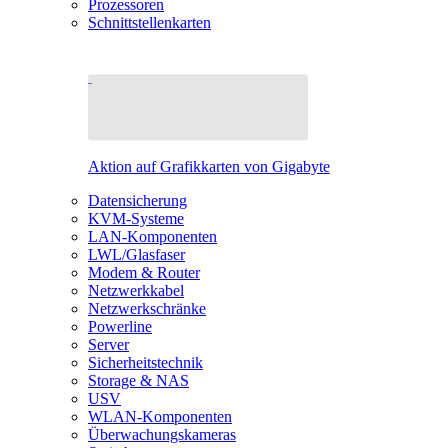
Prozessoren
Schnittstellenkarten
Aktion auf Grafikkarten von Gigabyte
Datensicherung
KVM-Systeme
LAN-Komponenten
LWL/Glasfaser
Modem & Router
Netzwerkkabel
Netzwerkschränke
Powerline
Server
Sicherheitstechnik
Storage & NAS
USV
WLAN-Komponenten
Überwachungskameras