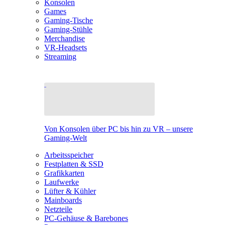
Konsolen
Games
Gaming-Tische
Gaming-Stühle
Merchandise
VR-Headsets
Streaming
Von Konsolen über PC bis hin zu VR – unsere
Gaming-Welt
Arbeitsspeicher
Festplatten & SSD
Grafikkarten
Laufwerke
Lüfter & Kühler
Mainboards
Netzteile
PC-Gehäuse & Barebones