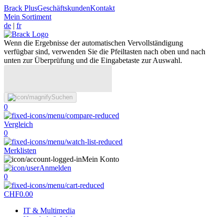
Brack Plus
Geschäftskunden
Kontakt
Mein Sortiment
de
|
fr
Wenn die Ergebnisse der automatischen Vervollständigung
verfügbar sind, verwenden Sie die Pfeiltasten nach oben und nach
unten zur Überprüfung und die Eingabetaste zur Auswahl.
Suchen
0
Vergleich
0
Merklisten
Mein Konto
Anmelden
0
CHF
0.00
IT & Multimedia