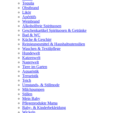
Tequila
Obstbrand
Likör
Apéritifs
Weinbrand
Alkoholfreie Spirituosen
Geschenkartikel Spirituosen & Getränke
Bad & WC
Küche & Geschirr
Reinigungsmittel & Haushaltsutensilien
Waschen & Textilpflege
Hundewelt
Katzenwelt
Nagerwelt
Tiere im Garten
Aquaristik
Terraristik
Teich
Umstands- & Stillmode
Milchpumpen
Stillen
Mein Baby
Pflegeprodukte Mama
Baby- & Kinderbekleidung
Wickeln