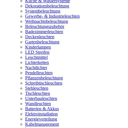
Küche & Wassersysteme
Dekorationsbeleuchtung
Systembeleuchtung
Gewerbe- & Industrieleuchten
Weihnachtsbeleuchtung
Beleuchtungszubehör
Badezimmerleuchten
Deckenleuchten
Gartenbeleuchtung
Kinderlampen
LED Streifen
Leuchtmittel
Lichterketten
Nachtlichter
Pendelleuchten
Pflanzenbeleuchtung
Schreibtischleuchten
Stehleuchten
Tischleuchten
Unterbauleuchten
Wandleuchten
Batterien & Akkus
Elektroinstallation
Energieverteilung
Kabelmanagement