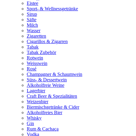
Eistee
Sport- & Wellnessgetränke
Sirup
Säfte
Milch
Wasser
Zigaretten
Cigarillos & Zigarren
Tabak
Tabak Zubehör
Rotwein
Weisswein
Rosé
Champagner & Schaumwein
Süss- & Dessertwein
Alkoholfreie Weine
Lagerbier
Craft Beer & Spezialitäten
Weizenbier
Biermischgetränke & Cider
Alkoholfreies Bier
Whisky
Gin
Rum & Cachaça
Vodka