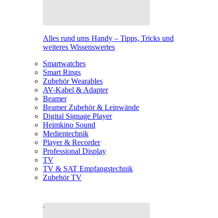
Alles rund ums Handy – Tipps, Tricks und
weiteres Wissenswertes
Smartwatches
Smart Rings
Zubehör Wearables
AV-Kabel & Adapter
Beamer
Beamer Zubehör & Leinwände
Digital Signage Player
Heimkino Sound
Medientechnik
Player & Recorder
Professional Display
TV
TV & SAT Empfangstechnik
Zubehör TV