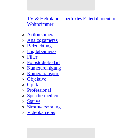
TV & Heimkino – perfektes Entertainment im
Wohnzimmer
Actionkameras
Analogkameras
Beleuchtung
Digitalkameras
Filter
Fotostudiobedarf
Kamerareinigung
Kameratransport
Objektive
Optik
Professional
Speichermedien
Stative
Stromversorgung
Videokameras