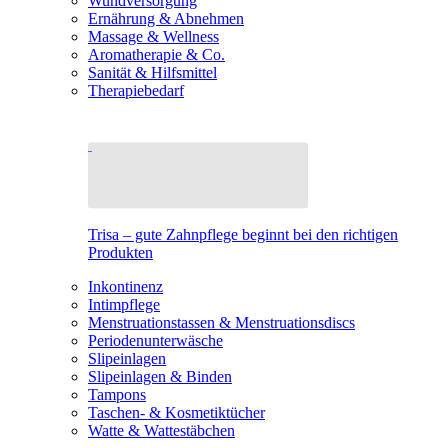
Wundversorgung
Ernährung & Abnehmen
Massage & Wellness
Aromatherapie & Co.
Sanität & Hilfsmittel
Therapiebedarf
Trisa – gute Zahnpflege beginnt bei den richtigen
Produkten
Inkontinenz
Intimpflege
Menstruationstassen & Menstruationsdiscs
Periodenunterwäsche
Slipeinlagen
Slipeinlagen & Binden
Tampons
Taschen- & Kosmetiktücher
Watte & Wattestäbchen