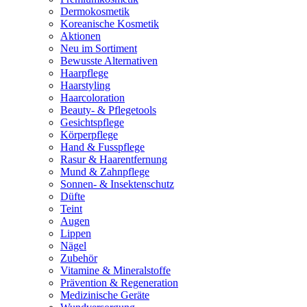
Dermokosmetik
Koreanische Kosmetik
Aktionen
Neu im Sortiment
Bewusste Alternativen
Haarpflege
Haarstyling
Haarcoloration
Beauty- & Pflegetools
Gesichtspflege
Körperpflege
Hand & Fusspflege
Rasur & Haarentfernung
Mund & Zahnpflege
Sonnen- & Insektenschutz
Düfte
Teint
Augen
Lippen
Nägel
Zubehör
Vitamine & Mineralstoffe
Prävention & Regeneration
Medizinische Geräte