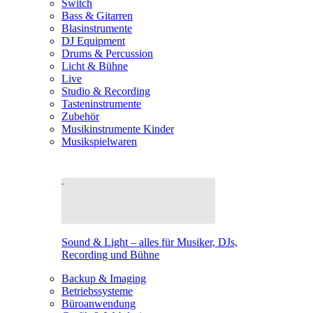
Switch
Bass & Gitarren
Blasinstrumente
DJ Equipment
Drums & Percussion
Licht & Bühne
Live
Studio & Recording
Tasteninstrumente
Zubehör
Musikinstrumente Kinder
Musikspielwaren
Sound & Light – alles für Musiker, DJs,
Recording und Bühne
Backup & Imaging
Betriebssysteme
Büroanwendung