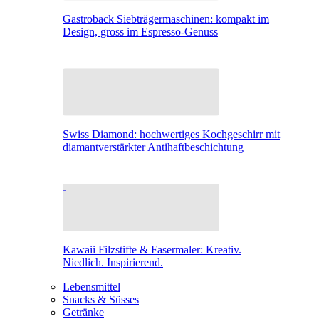
Gastroback Siebträgermaschinen: kompakt im
Design, gross im Espresso-Genuss
Swiss Diamond: hochwertiges Kochgeschirr mit
diamantverstärkter Antihaftbeschichtung
Kawaii Filzstifte & Fasermaler: Kreativ.
Niedlich. Inspirierend.
Lebensmittel
Snacks & Süsses
Getränke