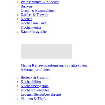
Weinschränke & Zubehör
Backen
Glace- & Eismaschinen
Kaffee- & Teewelt
Kochen
Kochen am Tisch
Küchengeräte
Raumklimageräte
Melitta Kaffeevollautomaten: von attraktiven
Aktionen profitieren
Besteck & Geschirr
Küchenhilfen
Küchenmessgeräte
Küchenrollenhalter
Lebensmittelaufbewahrung
Pfannen & Töpfe