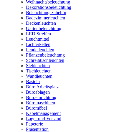
Weihnachtsbeleuchtung
Dekorationsbeleuchtung
Beleuchtungszubehör
Badezimmerleuchten
Deckenleuchten
Gartenbeleuchtung
LED Streifen
Leuchtmittel
Lichterketten
Pendelleuchten
Pflanzenbeleuchtung
Schreibtischleuchten
Stehleuchten
Tischleuchten
Wandleuchten
Basteln
Büro Arbeitsplatz
Büroablagen
Büroeinrichtung
Büromaschinen
Büromöbel
Kabelmanagement
Lager und Versand
Papeterie
Präsentation