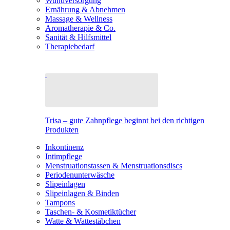
Wundversorgung
Ernährung & Abnehmen
Massage & Wellness
Aromatherapie & Co.
Sanität & Hilfsmittel
Therapiebedarf
Trisa – gute Zahnpflege beginnt bei den richtigen
Produkten
Inkontinenz
Intimpflege
Menstruationstassen & Menstruationsdiscs
Periodenunterwäsche
Slipeinlagen
Slipeinlagen & Binden
Tampons
Taschen- & Kosmetiktücher
Watte & Wattestäbchen