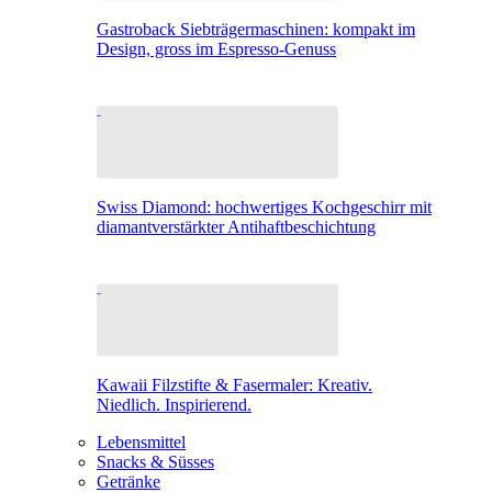
Gastroback Siebträgermaschinen: kompakt im
Design, gross im Espresso-Genuss
Swiss Diamond: hochwertiges Kochgeschirr mit
diamantverstärkter Antihaftbeschichtung
Kawaii Filzstifte & Fasermaler: Kreativ.
Niedlich. Inspirierend.
Lebensmittel
Snacks & Süsses
Getränke