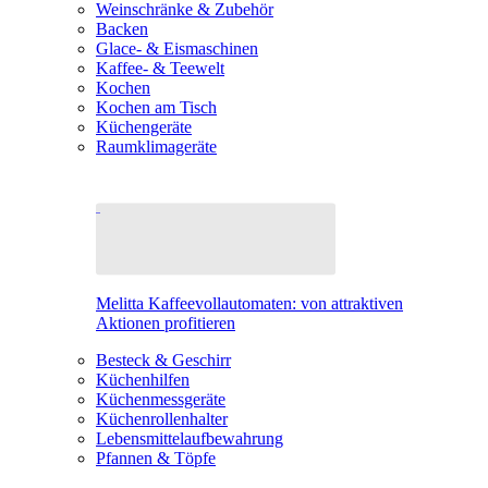
Weinschränke & Zubehör
Backen
Glace- & Eismaschinen
Kaffee- & Teewelt
Kochen
Kochen am Tisch
Küchengeräte
Raumklimageräte
Melitta Kaffeevollautomaten: von attraktiven
Aktionen profitieren
Besteck & Geschirr
Küchenhilfen
Küchenmessgeräte
Küchenrollenhalter
Lebensmittelaufbewahrung
Pfannen & Töpfe