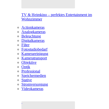
TV & Heimkino – perfektes Entertainment im
Wohnzimmer
Actionkameras
Analogkameras
Beleuchtung
Digitalkameras
Filter
Fotostudiobedarf
Kamerareinigung
Kameratransport
Objektive
Optik
Professional
Speichermedien
Stative
Stromversorgung
Videokameras