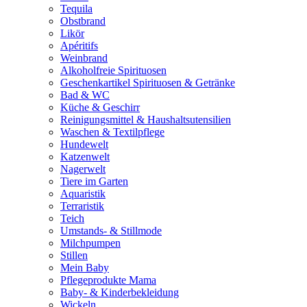
Tequila
Obstbrand
Likör
Apéritifs
Weinbrand
Alkoholfreie Spirituosen
Geschenkartikel Spirituosen & Getränke
Bad & WC
Küche & Geschirr
Reinigungsmittel & Haushaltsutensilien
Waschen & Textilpflege
Hundewelt
Katzenwelt
Nagerwelt
Tiere im Garten
Aquaristik
Terraristik
Teich
Umstands- & Stillmode
Milchpumpen
Stillen
Mein Baby
Pflegeprodukte Mama
Baby- & Kinderbekleidung
Wickeln