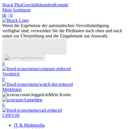
Brack Plus
Geschäftskunden
Kontakt
Mein Sortiment
de
|
fr
Wenn die Ergebnisse der automatischen Vervollständigung
verfügbar sind, verwenden Sie die Pfeiltasten nach oben und nach
unten zur Überprüfung und die Eingabetaste zur Auswahl.
Suchen
0
Vergleich
0
Merklisten
Mein Konto
Anmelden
0
CHF
0.00
IT & Multimedia