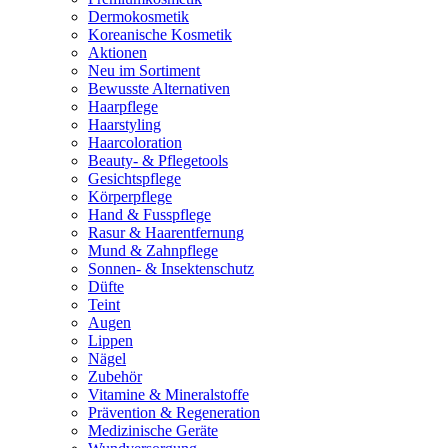
Dermokosmetik
Koreanische Kosmetik
Aktionen
Neu im Sortiment
Bewusste Alternativen
Haarpflege
Haarstyling
Haarcoloration
Beauty- & Pflegetools
Gesichtspflege
Körperpflege
Hand & Fusspflege
Rasur & Haarentfernung
Mund & Zahnpflege
Sonnen- & Insektenschutz
Düfte
Teint
Augen
Lippen
Nägel
Zubehör
Vitamine & Mineralstoffe
Prävention & Regeneration
Medizinische Geräte