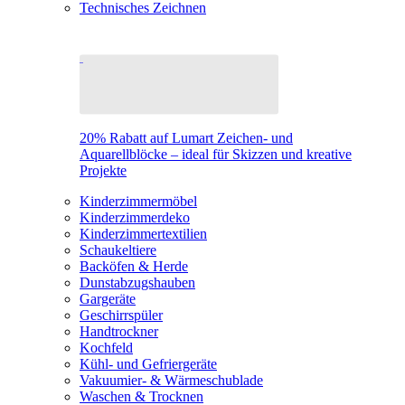
Technisches Zeichnen
20% Rabatt auf Lumart Zeichen- und
Aquarellblöcke – ideal für Skizzen und kreative
Projekte
Kinderzimmermöbel
Kinderzimmerdeko
Kinderzimmertextilien
Schaukeltiere
Backöfen & Herde
Dunstabzugshauben
Gargeräte
Geschirrspüler
Handtrockner
Kochfeld
Kühl- und Gefriergeräte
Vakuumier- & Wärmeschublade
Waschen & Trocknen