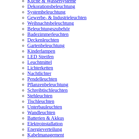
Küche & Wassersysteme
Dekorationsbeleuchtung
Systembeleuchtung
Gewerbe- & Industrieleuchten
Weihnachtsbeleuchtung
Beleuchtungszubehör
Badezimmerleuchten
Deckenleuchten
Gartenbeleuchtung
Kinderlampen
LED Streifen
Leuchtmittel
Lichterketten
Nachtlichter
Pendelleuchten
Pflanzenbeleuchtung
Schreibtischleuchten
Stehleuchten
Tischleuchten
Unterbauleuchten
Wandleuchten
Batterien & Akkus
Elektroinstallation
Energieverteilung
Kabelmanagement