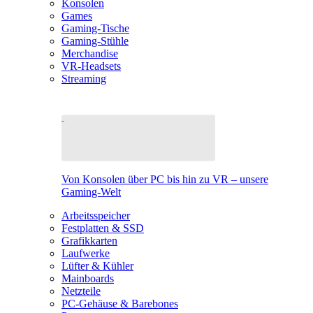
Konsolen
Games
Gaming-Tische
Gaming-Stühle
Merchandise
VR-Headsets
Streaming
Von Konsolen über PC bis hin zu VR – unsere
Gaming-Welt
Arbeitsspeicher
Festplatten & SSD
Grafikkarten
Laufwerke
Lüfter & Kühler
Mainboards
Netzteile
PC-Gehäuse & Barebones