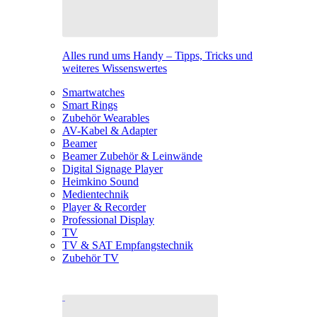
Alles rund ums Handy – Tipps, Tricks und
weiteres Wissenswertes
Smartwatches
Smart Rings
Zubehör Wearables
AV-Kabel & Adapter
Beamer
Beamer Zubehör & Leinwände
Digital Signage Player
Heimkino Sound
Medientechnik
Player & Recorder
Professional Display
TV
TV & SAT Empfangstechnik
Zubehör TV