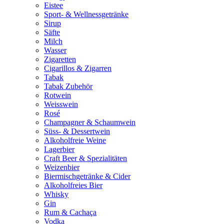
Eistee
Sport- & Wellnessgetränke
Sirup
Säfte
Milch
Wasser
Zigaretten
Cigarillos & Zigarren
Tabak
Tabak Zubehör
Rotwein
Weisswein
Rosé
Champagner & Schaumwein
Süss- & Dessertwein
Alkoholfreie Weine
Lagerbier
Craft Beer & Spezialitäten
Weizenbier
Biermischgetränke & Cider
Alkoholfreies Bier
Whisky
Gin
Rum & Cachaça
Vodka