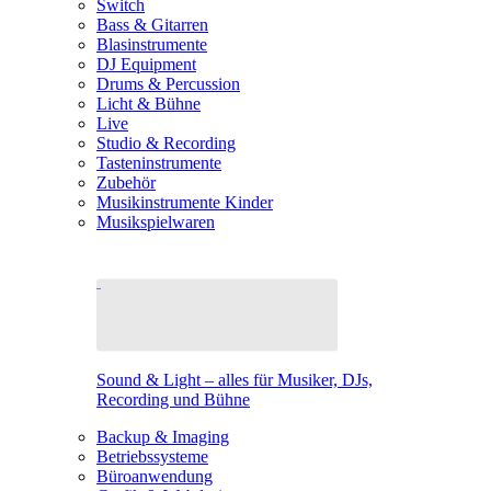
Switch
Bass & Gitarren
Blasinstrumente
DJ Equipment
Drums & Percussion
Licht & Bühne
Live
Studio & Recording
Tasteninstrumente
Zubehör
Musikinstrumente Kinder
Musikspielwaren
Sound & Light – alles für Musiker, DJs,
Recording und Bühne
Backup & Imaging
Betriebssysteme
Büroanwendung