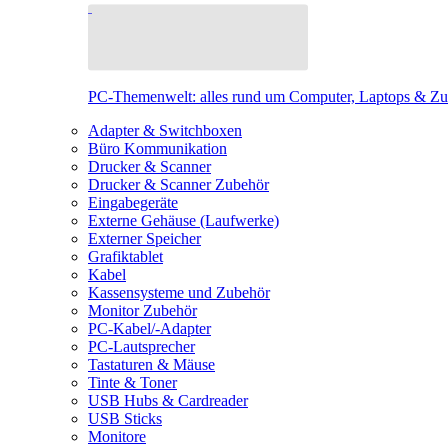
PC-Themenwelt: alles rund um Computer, Laptops & Z
Adapter & Switchboxen
Büro Kommunikation
Drucker & Scanner
Drucker & Scanner Zubehör
Eingabegeräte
Externe Gehäuse (Laufwerke)
Externer Speicher
Grafiktablet
Kabel
Kassensysteme und Zubehör
Monitor Zubehör
PC-Kabel/-Adapter
PC-Lautsprecher
Tastaturen & Mäuse
Tinte & Toner
USB Hubs & Cardreader
USB Sticks
Monitore