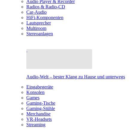
Audio Player & Recorder
Radios & Radio-CD
Car-Audio
HiFi-Komponenten
Lautsprecher
Multiroom
Stereoanlagen
Audio-Welt – bester Klang zu Hause und unterwegs
Eingabegeräte
Konsolen
Games
Gaming-Tische
Gaming-Stühle
Merchandise
VR-Headsets
Streaming