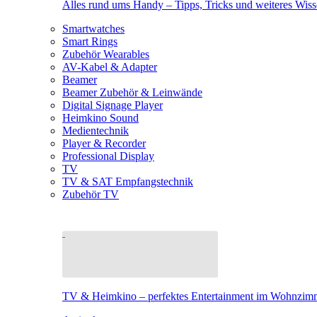
Alles rund ums Handy – Tipps, Tricks und weiteres Wis
Smartwatches
Smart Rings
Zubehör Wearables
AV-Kabel & Adapter
Beamer
Beamer Zubehör & Leinwände
Digital Signage Player
Heimkino Sound
Medientechnik
Player & Recorder
Professional Display
TV
TV & SAT Empfangstechnik
Zubehör TV
TV & Heimkino – perfektes Entertainment im Wohnzim