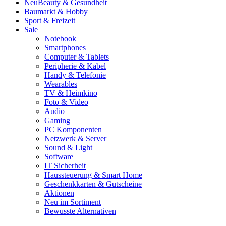
Neu
Beauty & Gesundheit
Baumarkt & Hobby
Sport & Freizeit
Sale
Notebook
Smartphones
Computer & Tablets
Peripherie & Kabel
Handy & Telefonie
Wearables
TV & Heimkino
Foto & Video
Audio
Gaming
PC Komponenten
Netzwerk & Server
Sound & Light
Software
IT Sicherheit
Haussteuerung & Smart Home
Geschenkkarten & Gutscheine
Aktionen
Neu im Sortiment
Bewusste Alternativen