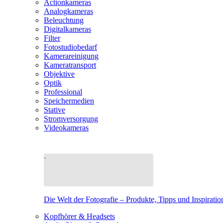
Actionkameras
Analogkameras
Beleuchtung
Digitalkameras
Filter
Fotostudiobedarf
Kamerareinigung
Kameratransport
Objektive
Optik
Professional
Speichermedien
Stative
Stromversorgung
Videokameras
Die Welt der Fotografie – Produkte, Tipps und Inspiratio
Kopfhörer & Headsets