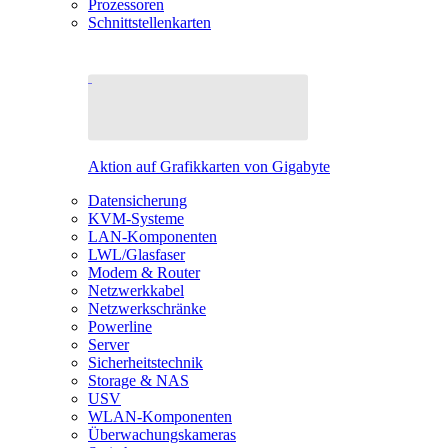
Prozessoren
Schnittstellenkarten
Aktion auf Grafikkarten von Gigabyte
Datensicherung
KVM-Systeme
LAN-Komponenten
LWL/Glasfaser
Modem & Router
Netzwerkkabel
Netzwerkschränke
Powerline
Server
Sicherheitstechnik
Storage & NAS
USV
WLAN-Komponenten
Überwachungskameras