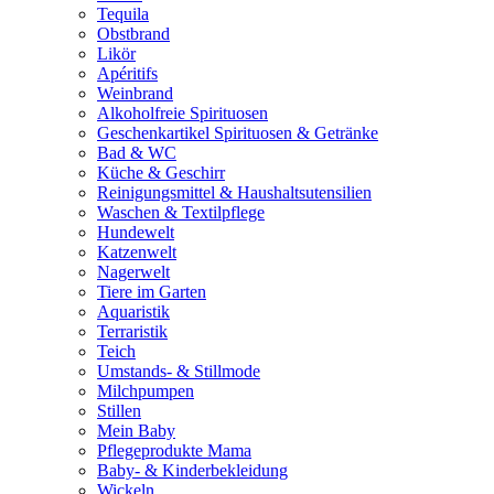
Tequila
Obstbrand
Likör
Apéritifs
Weinbrand
Alkoholfreie Spirituosen
Geschenkartikel Spirituosen & Getränke
Bad & WC
Küche & Geschirr
Reinigungsmittel & Haushaltsutensilien
Waschen & Textilpflege
Hundewelt
Katzenwelt
Nagerwelt
Tiere im Garten
Aquaristik
Terraristik
Teich
Umstands- & Stillmode
Milchpumpen
Stillen
Mein Baby
Pflegeprodukte Mama
Baby- & Kinderbekleidung
Wickeln