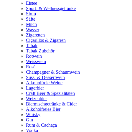
Eistee
Sport- & Wellnessgetränke
Sirup
Säfte
Milch
Wasser
Zigaretten
Cigarillos & Zigarren
Tabak
Tabak Zubehör
Rotwein
Weisswein
Rosé
Champagner & Schaumwein
Süss- & Dessertwein
Alkoholfreie Weine
Lagerbier
Craft Beer & Spezialitäten
Weizenbier
Biermischgetränke & Cider
Alkoholfreies Bier
Whisky
Gin
Rum & Cachaça
Vodka