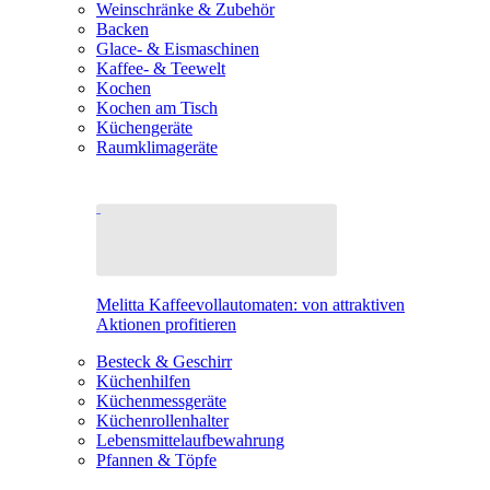
Weinschränke & Zubehör
Backen
Glace- & Eismaschinen
Kaffee- & Teewelt
Kochen
Kochen am Tisch
Küchengeräte
Raumklimageräte
Melitta Kaffeevollautomaten: von attraktiven
Aktionen profitieren
Besteck & Geschirr
Küchenhilfen
Küchenmessgeräte
Küchenrollenhalter
Lebensmittelaufbewahrung
Pfannen & Töpfe