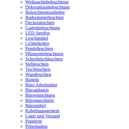
Weihnachtsbeleuchtung
Dekorationsbeleuchtung
Beleuchtungszubehör
Badezimmerleuchten
Deckenleuchten
Gartenbeleuchtung
LED Streifen
Leuchtmittel
Lichterketten
Pendelleuchten
Pflanzenbeleuchtung
Schreibtischleuchten
Stehleuchten
Tischleuchten
Wandleuchten
Basteln
Büro Arbeitsplatz
Büroablagen
Büroeinrichtung
Büromaschinen
Büromöbel
Kabelmanagement
Lager und Versand
Papeterie
Präsentation