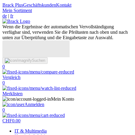
Brack Plus
Geschäftskunden
Kontakt
Mein Sortiment
de
|
fr
Wenn die Ergebnisse der automatischen Vervollständigung
verfügbar sind, verwenden Sie die Pfeiltasten nach oben und nach
unten zur Überprüfung und die Eingabetaste zur Auswahl.
Suchen
0
Vergleich
0
Merklisten
Mein Konto
Anmelden
0
CHF
0.00
IT & Multimedia