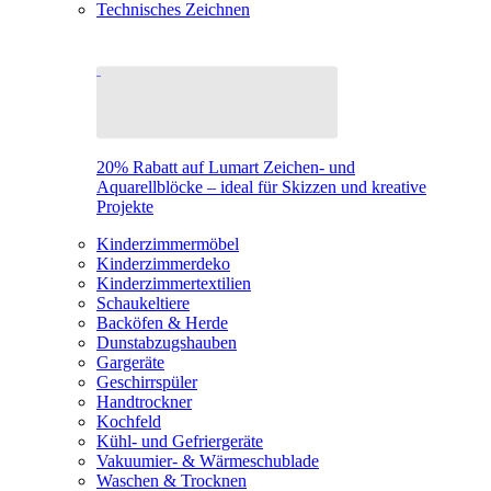
Technisches Zeichnen
20% Rabatt auf Lumart Zeichen- und
Aquarellblöcke – ideal für Skizzen und kreative
Projekte
Kinderzimmermöbel
Kinderzimmerdeko
Kinderzimmertextilien
Schaukeltiere
Backöfen & Herde
Dunstabzugshauben
Gargeräte
Geschirrspüler
Handtrockner
Kochfeld
Kühl- und Gefriergeräte
Vakuumier- & Wärmeschublade
Waschen & Trocknen