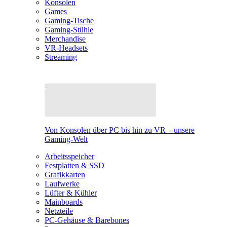
Konsolen
Games
Gaming-Tische
Gaming-Stühle
Merchandise
VR-Headsets
Streaming
Von Konsolen über PC bis hin zu VR – unsere
Gaming-Welt
Arbeitsspeicher
Festplatten & SSD
Grafikkarten
Laufwerke
Lüfter & Kühler
Mainboards
Netzteile
PC-Gehäuse & Barebones