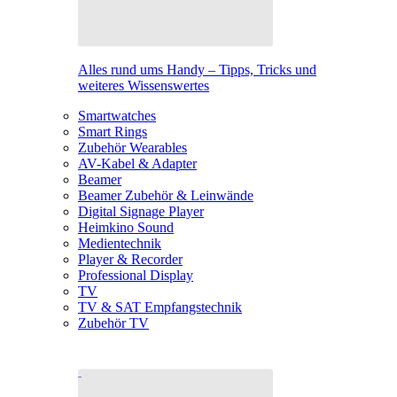
Alles rund ums Handy – Tipps, Tricks und
weiteres Wissenswertes
Smartwatches
Smart Rings
Zubehör Wearables
AV-Kabel & Adapter
Beamer
Beamer Zubehör & Leinwände
Digital Signage Player
Heimkino Sound
Medientechnik
Player & Recorder
Professional Display
TV
TV & SAT Empfangstechnik
Zubehör TV