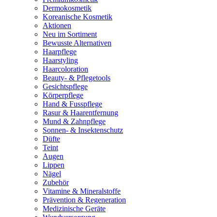
Dermokosmetik
Koreanische Kosmetik
Aktionen
Neu im Sortiment
Bewusste Alternativen
Haarpflege
Haarstyling
Haarcoloration
Beauty- & Pflegetools
Gesichtspflege
Körperpflege
Hand & Fusspflege
Rasur & Haarentfernung
Mund & Zahnpflege
Sonnen- & Insektenschutz
Düfte
Teint
Augen
Lippen
Nägel
Zubehör
Vitamine & Mineralstoffe
Prävention & Regeneration
Medizinische Geräte