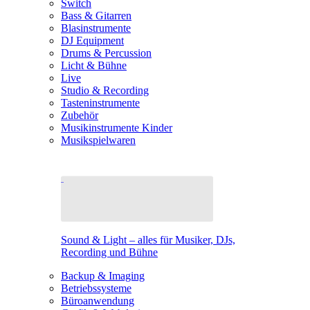
Switch
Bass & Gitarren
Blasinstrumente
DJ Equipment
Drums & Percussion
Licht & Bühne
Live
Studio & Recording
Tasteninstrumente
Zubehör
Musikinstrumente Kinder
Musikspielwaren
Sound & Light – alles für Musiker, DJs,
Recording und Bühne
Backup & Imaging
Betriebssysteme
Büroanwendung