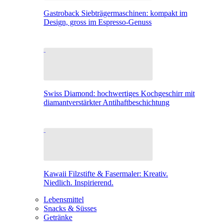
Gastroback Siebträgermaschinen: kompakt im
Design, gross im Espresso-Genuss
Swiss Diamond: hochwertiges Kochgeschirr mit
diamantverstärkter Antihaftbeschichtung
Kawaii Filzstifte & Fasermaler: Kreativ.
Niedlich. Inspirierend.
Lebensmittel
Snacks & Süsses
Getränke