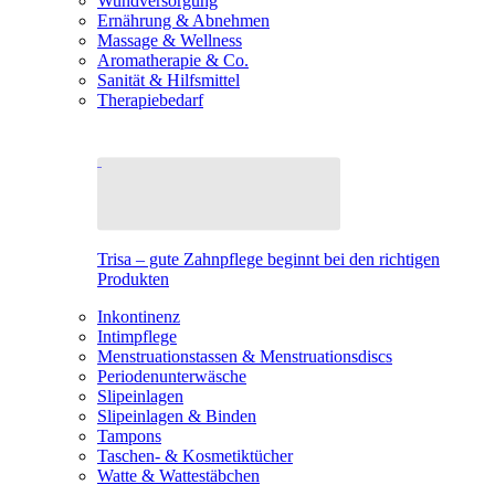
Wundversorgung
Ernährung & Abnehmen
Massage & Wellness
Aromatherapie & Co.
Sanität & Hilfsmittel
Therapiebedarf
Trisa – gute Zahnpflege beginnt bei den richtigen
Produkten
Inkontinenz
Intimpflege
Menstruationstassen & Menstruationsdiscs
Periodenunterwäsche
Slipeinlagen
Slipeinlagen & Binden
Tampons
Taschen- & Kosmetiktücher
Watte & Wattestäbchen