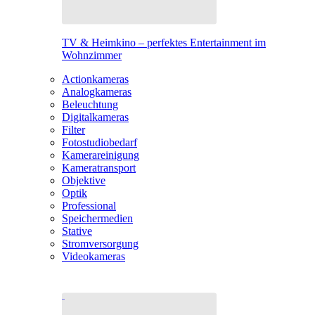
TV & Heimkino – perfektes Entertainment im
Wohnzimmer
Actionkameras
Analogkameras
Beleuchtung
Digitalkameras
Filter
Fotostudiobedarf
Kamerareinigung
Kameratransport
Objektive
Optik
Professional
Speichermedien
Stative
Stromversorgung
Videokameras