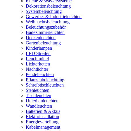
Küche & Wassersysteme
Dekorationsbeleuchtung
Systembeleuchtung
Gewerbe- & Industrieleuchten
Weihnachtsbeleuchtung
Beleuchtungszubehör
Badezimmerleuchten
Deckenleuchten
Gartenbeleuchtung
Kinderlampen
LED Streifen
Leuchtmittel
Lichterketten
Nachtlichter
Pendelleuchten
Pflanzenbeleuchtung
Schreibtischleuchten
Stehleuchten
Tischleuchten
Unterbauleuchten
Wandleuchten
Batterien & Akkus
Elektroinstallation
Energieverteilung
Kabelmanagement