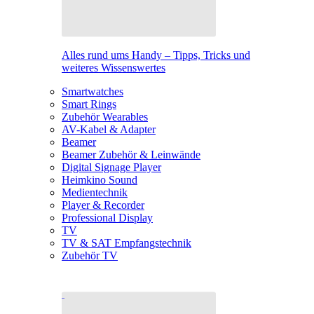
Alles rund ums Handy – Tipps, Tricks und
weiteres Wissenswertes
Smartwatches
Smart Rings
Zubehör Wearables
AV-Kabel & Adapter
Beamer
Beamer Zubehör & Leinwände
Digital Signage Player
Heimkino Sound
Medientechnik
Player & Recorder
Professional Display
TV
TV & SAT Empfangstechnik
Zubehör TV