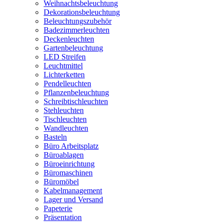
Weihnachtsbeleuchtung
Dekorationsbeleuchtung
Beleuchtungszubehör
Badezimmerleuchten
Deckenleuchten
Gartenbeleuchtung
LED Streifen
Leuchtmittel
Lichterketten
Pendelleuchten
Pflanzenbeleuchtung
Schreibtischleuchten
Stehleuchten
Tischleuchten
Wandleuchten
Basteln
Büro Arbeitsplatz
Büroablagen
Büroeinrichtung
Büromaschinen
Büromöbel
Kabelmanagement
Lager und Versand
Papeterie
Präsentation