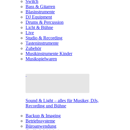
Switch
Bass & Gitarren
Blasinstrumente
DJ Equipment
Drums & Percussion
Licht & Bühne
Live
Studio & Recording
Tasteninstrumente
Zubehör
Musikinstrumente Kinder
Musikspielwaren
Sound & Light – alles für Musiker, DJs,
Recording und Bühne
Backup & Imaging
Betriebssysteme
Büroanwendung