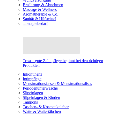
Wundversorgung
Ernährung & Abnehmen
Massage & Wellness
Aromatherapie & Co.
Sanität & Hilfsmittel
Therapiebedarf
Trisa – gute Zahnpflege beginnt bei den richtigen
Produkten
Inkontinenz
Intimpflege
Menstruationstassen & Menstruationsdiscs
Periodenunterwäsche
Slipeinlagen
Slipeinlagen & Binden
Tampons
Taschen- & Kosmetiktücher
Watte & Wattestäbchen