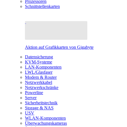
Prozessoren
Schnittstellenkarten
Aktion auf Grafikkarten von Gigabyte
Datensicherung
KVM-Systeme
LAN-Komponenten
LWL/Glasfaser
Modem & Router
Netzwerkkabel
Netzwerkschränke
Powerline
Server
Sicherheitstechnik
Storage & NAS
USV
WLAN-Komponenten
Überwachungskameras