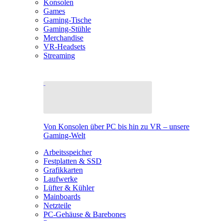
Konsolen
Games
Gaming-Tische
Gaming-Stühle
Merchandise
VR-Headsets
Streaming
Von Konsolen über PC bis hin zu VR – unsere
Gaming-Welt
Arbeitsspeicher
Festplatten & SSD
Grafikkarten
Laufwerke
Lüfter & Kühler
Mainboards
Netzteile
PC-Gehäuse & Barebones