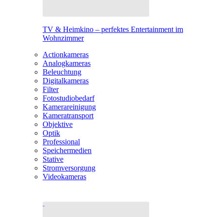
TV & Heimkino – perfektes Entertainment im
Wohnzimmer
Actionkameras
Analogkameras
Beleuchtung
Digitalkameras
Filter
Fotostudiobedarf
Kamerareinigung
Kameratransport
Objektive
Optik
Professional
Speichermedien
Stative
Stromversorgung
Videokameras