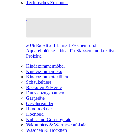
Technisches Zeichnen
20% Rabatt auf Lumart Zeichen- und
Aquarellblöcke – ideal für Skizzen und kreative
Projekte
Kinderzimmermöbel
Kinderzimmerdeko
Kinderzimmertextilien
Schaukeltiere
Backöfen & Herde
Dunstabzugshauben
Gargeräte
Geschirrspüler
Handtrockner
Kochfeld
Kühl- und Gefriergeräte
Vakuumier- & Wärmeschublade
Waschen & Trocknen