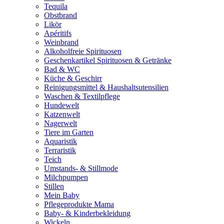
Tequila
Obstbrand
Likör
Apéritifs
Weinbrand
Alkoholfreie Spirituosen
Geschenkartikel Spirituosen & Getränke
Bad & WC
Küche & Geschirr
Reinigungsmittel & Haushaltsutensilien
Waschen & Textilpflege
Hundewelt
Katzenwelt
Nagerwelt
Tiere im Garten
Aquaristik
Terraristik
Teich
Umstands- & Stillmode
Milchpumpen
Stillen
Mein Baby
Pflegeprodukte Mama
Baby- & Kinderbekleidung
Wickeln