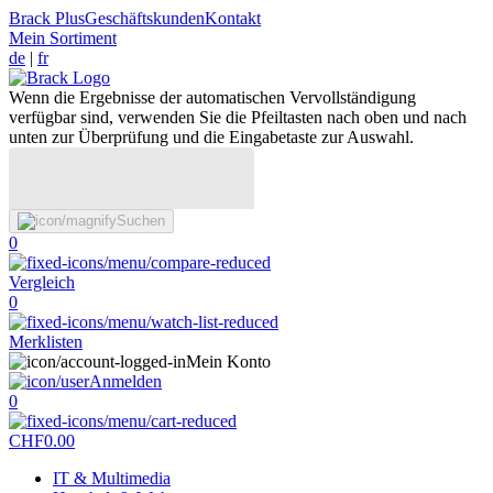
Brack Plus
Geschäftskunden
Kontakt
Mein Sortiment
de
|
fr
Wenn die Ergebnisse der automatischen Vervollständigung
verfügbar sind, verwenden Sie die Pfeiltasten nach oben und nach
unten zur Überprüfung und die Eingabetaste zur Auswahl.
Suchen
0
Vergleich
0
Merklisten
Mein Konto
Anmelden
0
CHF
0.00
IT & Multimedia