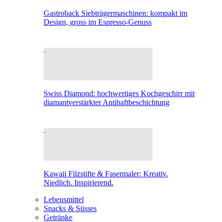
Gastroback Siebträgermaschinen: kompakt im
Design, gross im Espresso-Genuss
Swiss Diamond: hochwertiges Kochgeschirr mit
diamantverstärkter Antihaftbeschichtung
Kawaii Filzstifte & Fasermaler: Kreativ.
Niedlich. Inspirierend.
Lebensmittel
Snacks & Süsses
Getränke