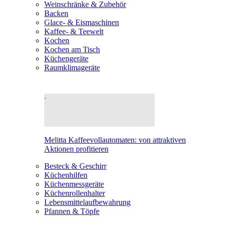
Weinschränke & Zubehör
Backen
Glace- & Eismaschinen
Kaffee- & Teewelt
Kochen
Kochen am Tisch
Küchengeräte
Raumklimageräte
Melitta Kaffeevollautomaten: von attraktiven
Aktionen profitieren
Besteck & Geschirr
Küchenhilfen
Küchenmessgeräte
Küchenrollenhalter
Lebensmittelaufbewahrung
Pfannen & Töpfe