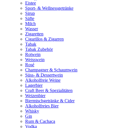
Eistee
Sport- & Wellnessgetränke
Sirup
Säfte
Milch
Wasser
Zigaretten
Cigarillos & Zigarren
Tabak
Tabak Zubehör
Rotwein
Weisswein
Rosé
Champagner & Schaumwein
Süss- & Dessertwein
Alkoholfreie Weine
Lagerbier
Craft Beer & Spezialitäten
Weizenbier
Biermischgetränke & Cider
Alkoholfreies Bier
Whisky
Gin
Rum & Cachaça
Vodka