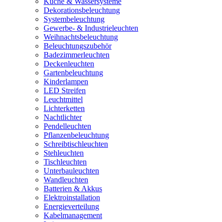
Küche & Wassersysteme
Dekorationsbeleuchtung
Systembeleuchtung
Gewerbe- & Industrieleuchten
Weihnachtsbeleuchtung
Beleuchtungszubehör
Badezimmerleuchten
Deckenleuchten
Gartenbeleuchtung
Kinderlampen
LED Streifen
Leuchtmittel
Lichterketten
Nachtlichter
Pendelleuchten
Pflanzenbeleuchtung
Schreibtischleuchten
Stehleuchten
Tischleuchten
Unterbauleuchten
Wandleuchten
Batterien & Akkus
Elektroinstallation
Energieverteilung
Kabelmanagement