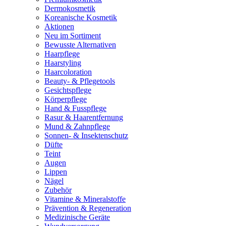
Dermokosmetik
Koreanische Kosmetik
Aktionen
Neu im Sortiment
Bewusste Alternativen
Haarpflege
Haarstyling
Haarcoloration
Beauty- & Pflegetools
Gesichtspflege
Körperpflege
Hand & Fusspflege
Rasur & Haarentfernung
Mund & Zahnpflege
Sonnen- & Insektenschutz
Düfte
Teint
Augen
Lippen
Nägel
Zubehör
Vitamine & Mineralstoffe
Prävention & Regeneration
Medizinische Geräte