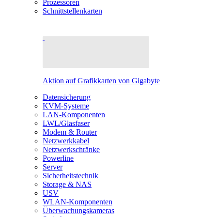
Prozessoren
Schnittstellenkarten
Aktion auf Grafikkarten von Gigabyte
Datensicherung
KVM-Systeme
LAN-Komponenten
LWL/Glasfaser
Modem & Router
Netzwerkkabel
Netzwerkschränke
Powerline
Server
Sicherheitstechnik
Storage & NAS
USV
WLAN-Komponenten
Überwachungskameras