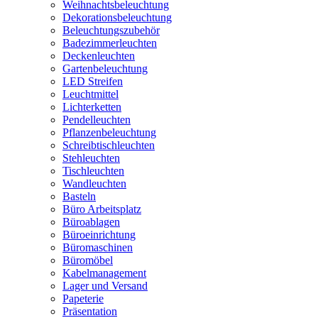
Weihnachtsbeleuchtung
Dekorationsbeleuchtung
Beleuchtungszubehör
Badezimmerleuchten
Deckenleuchten
Gartenbeleuchtung
LED Streifen
Leuchtmittel
Lichterketten
Pendelleuchten
Pflanzenbeleuchtung
Schreibtischleuchten
Stehleuchten
Tischleuchten
Wandleuchten
Basteln
Büro Arbeitsplatz
Büroablagen
Büroeinrichtung
Büromaschinen
Büromöbel
Kabelmanagement
Lager und Versand
Papeterie
Präsentation