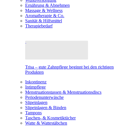
Wundversorgung
Ernährung & Abnehmen
Massage & Wellness
Aromatherapie & Co.
Sanität & Hilfsmittel
Therapiebedarf
Trisa – gute Zahnpflege beginnt bei den richtigen
Produkten
Inkontinenz
Intimpflege
Menstruationstassen & Menstruationsdiscs
Periodenunterwäsche
Slipeinlagen
Slipeinlagen & Binden
Tampons
Taschen- & Kosmetiktücher
Watte & Wattestäbchen