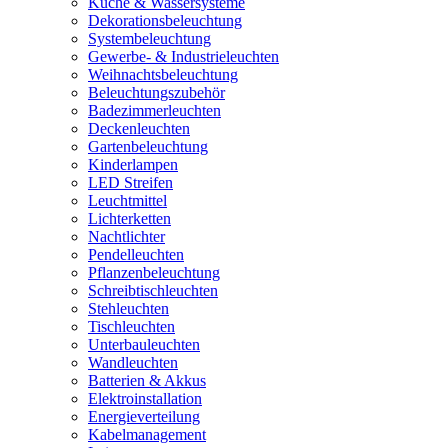
Küche & Wassersysteme
Dekorationsbeleuchtung
Systembeleuchtung
Gewerbe- & Industrieleuchten
Weihnachtsbeleuchtung
Beleuchtungszubehör
Badezimmerleuchten
Deckenleuchten
Gartenbeleuchtung
Kinderlampen
LED Streifen
Leuchtmittel
Lichterketten
Nachtlichter
Pendelleuchten
Pflanzenbeleuchtung
Schreibtischleuchten
Stehleuchten
Tischleuchten
Unterbauleuchten
Wandleuchten
Batterien & Akkus
Elektroinstallation
Energieverteilung
Kabelmanagement