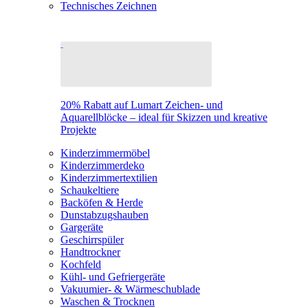
Technisches Zeichnen
20% Rabatt auf Lumart Zeichen- und
Aquarellblöcke – ideal für Skizzen und kreative
Projekte
Kinderzimmermöbel
Kinderzimmerdeko
Kinderzimmertextilien
Schaukeltiere
Backöfen & Herde
Dunstabzugshauben
Gargeräte
Geschirrspüler
Handtrockner
Kochfeld
Kühl- und Gefriergeräte
Vakuumier- & Wärmeschublade
Waschen & Trocknen