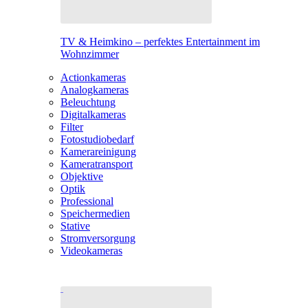
TV & Heimkino – perfektes Entertainment im
Wohnzimmer
Actionkameras
Analogkameras
Beleuchtung
Digitalkameras
Filter
Fotostudiobedarf
Kamerareinigung
Kameratransport
Objektive
Optik
Professional
Speichermedien
Stative
Stromversorgung
Videokameras