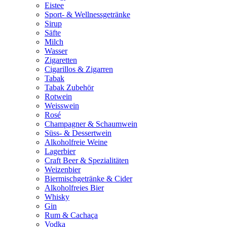
Eistee
Sport- & Wellnessgetränke
Sirup
Säfte
Milch
Wasser
Zigaretten
Cigarillos & Zigarren
Tabak
Tabak Zubehör
Rotwein
Weisswein
Rosé
Champagner & Schaumwein
Süss- & Dessertwein
Alkoholfreie Weine
Lagerbier
Craft Beer & Spezialitäten
Weizenbier
Biermischgetränke & Cider
Alkoholfreies Bier
Whisky
Gin
Rum & Cachaça
Vodka