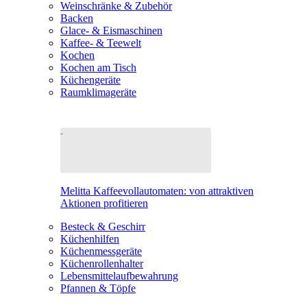
Weinschränke & Zubehör
Backen
Glace- & Eismaschinen
Kaffee- & Teewelt
Kochen
Kochen am Tisch
Küchengeräte
Raumklimageräte
Melitta Kaffeevollautomaten: von attraktiven
Aktionen profitieren
Besteck & Geschirr
Küchenhilfen
Küchenmessgeräte
Küchenrollenhalter
Lebensmittelaufbewahrung
Pfannen & Töpfe