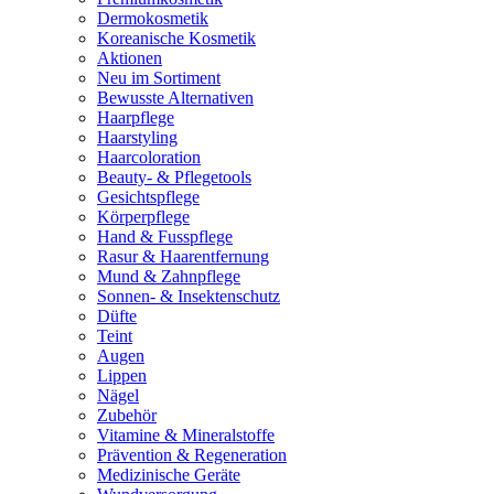
Dermokosmetik
Koreanische Kosmetik
Aktionen
Neu im Sortiment
Bewusste Alternativen
Haarpflege
Haarstyling
Haarcoloration
Beauty- & Pflegetools
Gesichtspflege
Körperpflege
Hand & Fusspflege
Rasur & Haarentfernung
Mund & Zahnpflege
Sonnen- & Insektenschutz
Düfte
Teint
Augen
Lippen
Nägel
Zubehör
Vitamine & Mineralstoffe
Prävention & Regeneration
Medizinische Geräte