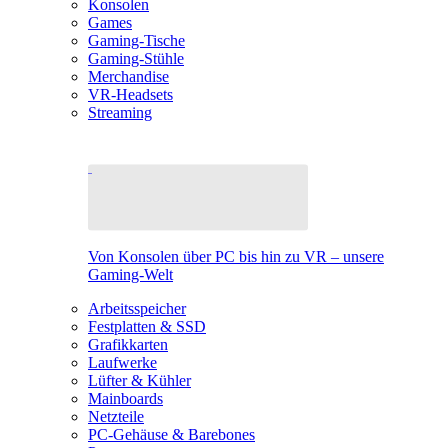
Konsolen
Games
Gaming-Tische
Gaming-Stühle
Merchandise
VR-Headsets
Streaming
Von Konsolen über PC bis hin zu VR – unsere
Gaming-Welt
Arbeitsspeicher
Festplatten & SSD
Grafikkarten
Laufwerke
Lüfter & Kühler
Mainboards
Netzteile
PC-Gehäuse & Barebones