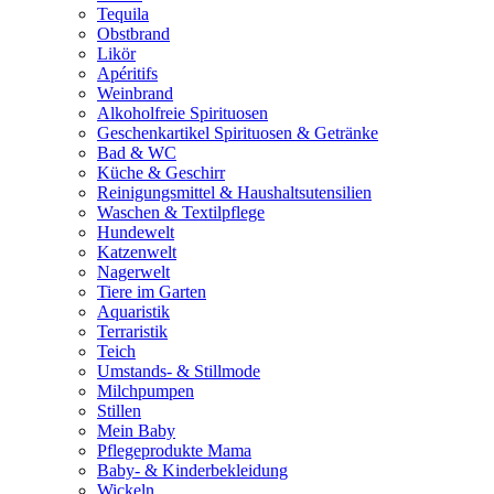
Tequila
Obstbrand
Likör
Apéritifs
Weinbrand
Alkoholfreie Spirituosen
Geschenkartikel Spirituosen & Getränke
Bad & WC
Küche & Geschirr
Reinigungsmittel & Haushaltsutensilien
Waschen & Textilpflege
Hundewelt
Katzenwelt
Nagerwelt
Tiere im Garten
Aquaristik
Terraristik
Teich
Umstands- & Stillmode
Milchpumpen
Stillen
Mein Baby
Pflegeprodukte Mama
Baby- & Kinderbekleidung
Wickeln