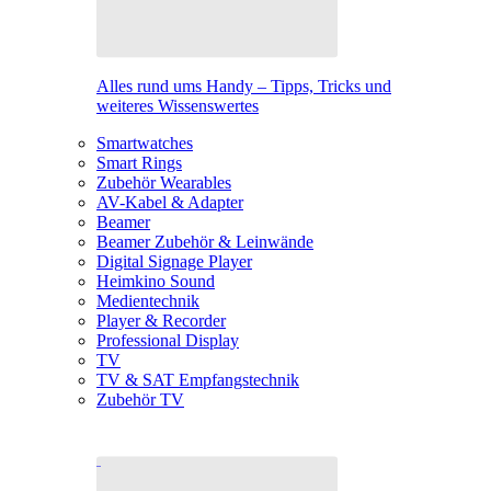
Alles rund ums Handy – Tipps, Tricks und
weiteres Wissenswertes
Smartwatches
Smart Rings
Zubehör Wearables
AV-Kabel & Adapter
Beamer
Beamer Zubehör & Leinwände
Digital Signage Player
Heimkino Sound
Medientechnik
Player & Recorder
Professional Display
TV
TV & SAT Empfangstechnik
Zubehör TV