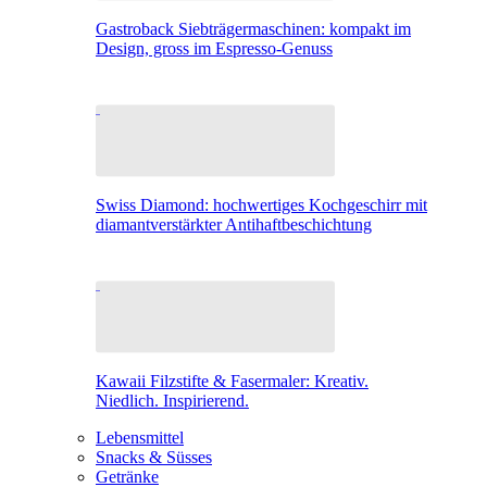
Gastroback Siebträgermaschinen: kompakt im
Design, gross im Espresso-Genuss
Swiss Diamond: hochwertiges Kochgeschirr mit
diamantverstärkter Antihaftbeschichtung
Kawaii Filzstifte & Fasermaler: Kreativ.
Niedlich. Inspirierend.
Lebensmittel
Snacks & Süsses
Getränke