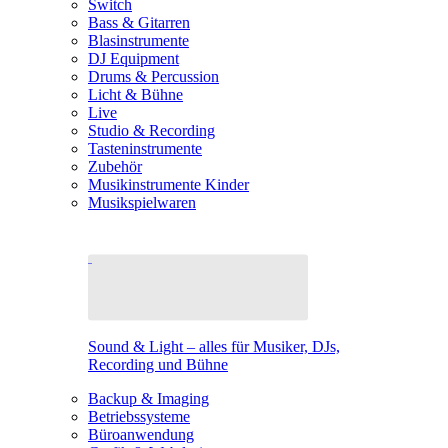
Switch
Bass & Gitarren
Blasinstrumente
DJ Equipment
Drums & Percussion
Licht & Bühne
Live
Studio & Recording
Tasteninstrumente
Zubehör
Musikinstrumente Kinder
Musikspielwaren
Sound & Light – alles für Musiker, DJs,
Recording und Bühne
Backup & Imaging
Betriebssysteme
Büroanwendung