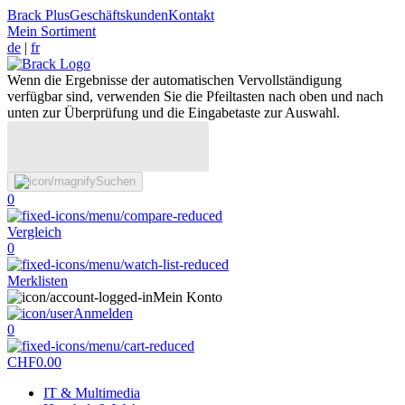
Brack Plus
Geschäftskunden
Kontakt
Mein Sortiment
de
|
fr
Wenn die Ergebnisse der automatischen Vervollständigung
verfügbar sind, verwenden Sie die Pfeiltasten nach oben und nach
unten zur Überprüfung und die Eingabetaste zur Auswahl.
Suchen
0
Vergleich
0
Merklisten
Mein Konto
Anmelden
0
CHF
0.00
IT & Multimedia