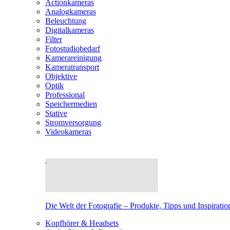
Actionkameras
Analogkameras
Beleuchtung
Digitalkameras
Filter
Fotostudiobedarf
Kamerareinigung
Kameratransport
Objektive
Optik
Professional
Speichermedien
Stative
Stromversorgung
Videokameras
Die Welt der Fotografie – Produkte, Tipps und Inspiratio
Kopfhörer & Headsets