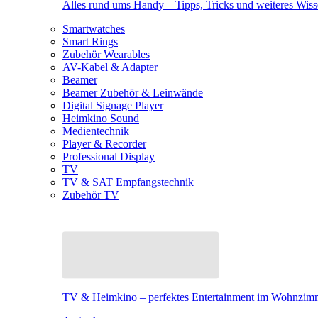
Alles rund ums Handy – Tipps, Tricks und weiteres Wis
Smartwatches
Smart Rings
Zubehör Wearables
AV-Kabel & Adapter
Beamer
Beamer Zubehör & Leinwände
Digital Signage Player
Heimkino Sound
Medientechnik
Player & Recorder
Professional Display
TV
TV & SAT Empfangstechnik
Zubehör TV
TV & Heimkino – perfektes Entertainment im Wohnzim