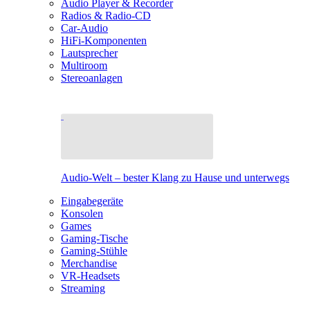
Audio Player & Recorder
Radios & Radio-CD
Car-Audio
HiFi-Komponenten
Lautsprecher
Multiroom
Stereoanlagen
Audio-Welt – bester Klang zu Hause und unterwegs
Eingabegeräte
Konsolen
Games
Gaming-Tische
Gaming-Stühle
Merchandise
VR-Headsets
Streaming