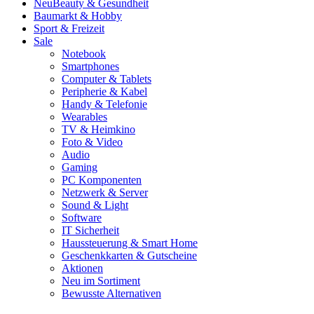
Neu
Beauty & Gesundheit
Baumarkt & Hobby
Sport & Freizeit
Sale
Notebook
Smartphones
Computer & Tablets
Peripherie & Kabel
Handy & Telefonie
Wearables
TV & Heimkino
Foto & Video
Audio
Gaming
PC Komponenten
Netzwerk & Server
Sound & Light
Software
IT Sicherheit
Haussteuerung & Smart Home
Geschenkkarten & Gutscheine
Aktionen
Neu im Sortiment
Bewusste Alternativen