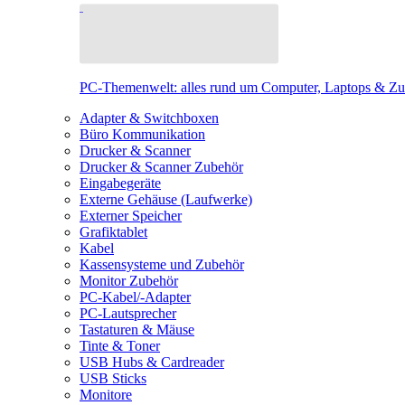
PC-Themenwelt: alles rund um Computer, Laptops & Z
Adapter & Switchboxen
Büro Kommunikation
Drucker & Scanner
Drucker & Scanner Zubehör
Eingabegeräte
Externe Gehäuse (Laufwerke)
Externer Speicher
Grafiktablet
Kabel
Kassensysteme und Zubehör
Monitor Zubehör
PC-Kabel/-Adapter
PC-Lautsprecher
Tastaturen & Mäuse
Tinte & Toner
USB Hubs & Cardreader
USB Sticks
Monitore