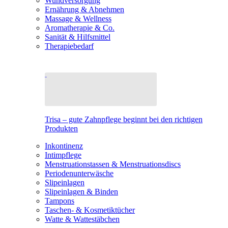
Wundversorgung
Ernährung & Abnehmen
Massage & Wellness
Aromatherapie & Co.
Sanität & Hilfsmittel
Therapiebedarf
Trisa – gute Zahnpflege beginnt bei den richtigen
Produkten
Inkontinenz
Intimpflege
Menstruationstassen & Menstruationsdiscs
Periodenunterwäsche
Slipeinlagen
Slipeinlagen & Binden
Tampons
Taschen- & Kosmetiktücher
Watte & Wattestäbchen