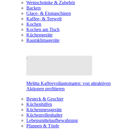
Weinschränke & Zubehör
Backen
Glace- & Eismaschinen
Kaffee- & Teewelt
Kochen
Kochen am Tisch
Küchengeräte
Raumklimageräte
Melitta Kaffeevollautomaten: von attraktiven
Aktionen profitieren
Besteck & Geschirr
Küchenhilfen
Küchenmessgeräte
Küchenrollenhalter
Lebensmittelaufbewahrung
Pfannen & Töpfe