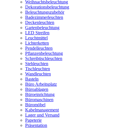
Weihnachtsbeleuchtung
Dekorationsbeleuchtung
Beleuchtungszubehör
Badezimmerleuchten
Deckenleuchten
Gartenbeleuchtung
LED Streifen
Leuchtmittel
Lichterketten
Pendelleuchten
Pflanzenbeleuchtung
Schreibtischleuchten
Stehleuchten
Tischleuchten
Wandleuchten
Basteln
Büro Arbeitsplatz
Büroablagen
Büroeinrichtung
Büromaschinen
Büromöbel
Kabelmanagement
Lager und Versand
Papeterie
Präsentation