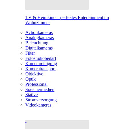
TV & Heimkino – perfektes Entertainment im
Wohnzimmer
Actionkameras
Analogkameras
Beleuchtung
Digitalkameras
Filter
Fotostudiobedarf
Kamerareinigung
Kameratransport
Objektive
Optik
Professional
Speichermedien
Stative
Stromversorgung
Videokameras