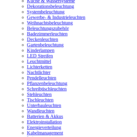
Küche & Wassersysteme
Dekorationsbeleuchtung
Systembeleuchtung
Gewerbe- & Industrieleuchten
Weihnachtsbeleuchtung
Beleuchtungszubehör
Badezimmerleuchten
Deckenleuchten
Gartenbeleuchtung
Kinderlampen
LED Streifen
Leuchtmittel
Lichterketten
Nachtlichter
Pendelleuchten
Pflanzenbeleuchtung
Schreibtischleuchten
Stehleuchten
Tischleuchten
Unterbauleuchten
Wandleuchten
Batterien & Akkus
Elektroinstallation
Energieverteilung
Kabelmanagement