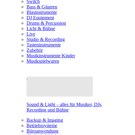
Switch
Bass & Gitarren
Blasinstrumente
DJ Equipment
Drums & Percussion
Licht & Bühne
Live
Studio & Recording
Tasteninstrumente
Zubehör
Musikinstrumente Kinder
Musikspielwaren
Sound & Light – alles für Musiker, DJs,
Recording und Bühne
Backup & Imaging
Betriebssysteme
Büroanwendung