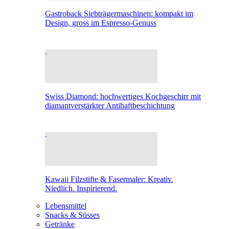
Gastroback Siebträgermaschinen: kompakt im
Design, gross im Espresso-Genuss
Swiss Diamond: hochwertiges Kochgeschirr mit
diamantverstärkter Antihaftbeschichtung
Kawaii Filzstifte & Fasermaler: Kreativ.
Niedlich. Inspirierend.
Lebensmittel
Snacks & Süsses
Getränke