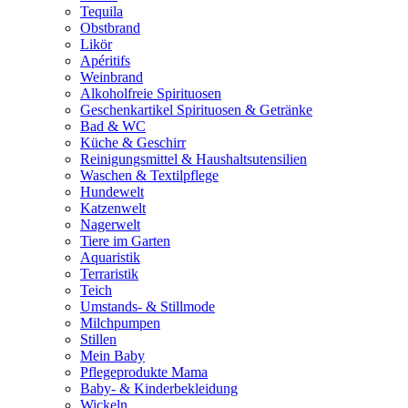
Tequila
Obstbrand
Likör
Apéritifs
Weinbrand
Alkoholfreie Spirituosen
Geschenkartikel Spirituosen & Getränke
Bad & WC
Küche & Geschirr
Reinigungsmittel & Haushaltsutensilien
Waschen & Textilpflege
Hundewelt
Katzenwelt
Nagerwelt
Tiere im Garten
Aquaristik
Terraristik
Teich
Umstands- & Stillmode
Milchpumpen
Stillen
Mein Baby
Pflegeprodukte Mama
Baby- & Kinderbekleidung
Wickeln