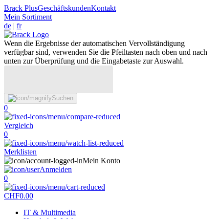
Brack Plus
Geschäftskunden
Kontakt
Mein Sortiment
de
|
fr
Wenn die Ergebnisse der automatischen Vervollständigung
verfügbar sind, verwenden Sie die Pfeiltasten nach oben und nach
unten zur Überprüfung und die Eingabetaste zur Auswahl.
Suchen
0
Vergleich
0
Merklisten
Mein Konto
Anmelden
0
CHF
0.00
IT & Multimedia