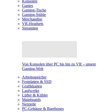
Konsolen
Games
Gaming-Tische
Gaming-Stühle
Merchandise
VR-Headsets
Streaming
Von Konsolen über PC bis hin zu VR – unsere
Gaming-Welt
Arbeitsspeicher
Festplatten & SSD
Grafikkarten
Laufwerke
Lüfter & Kühler
Mainboards
Netzteile
PC-Gehäuse & Barebones