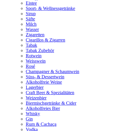
Eistee
Sport- & Wellnessgetränke
Sirup
Säfte
Milch
Wasser
Zigaretten
Cigarillos & Zigarren
Tabak
Tabak Zubehör
Rotwein
Weisswein
Rosé
Champagner & Schaumwein
Süss- & Dessertwein
Alkoholfreie Weine
Lagerbier
Craft Beer & Spezialitäten
Weizenbier
Biermischgetränke & Cider
Alkoholfreies Bier
Whisky
Gin
Rum & Cachaça
Vodka