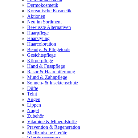
Dermokosmetik
Koreanische Kosmetik
Aktionen
Neu im Sortiment
Bewusste Alternativen
Haarpflege
Haarstyling
Haarcoloration
Beauty- & Pflegetools
Gesichtspflege
Körperpflege
Hand & Fusspflege
Rasur & Haarentfernung
Mund & Zahnpflege
Sonnen- & Insektenschutz
Düfte
Teint
Augen
Lippen
Nägel
Zubehör
Vitamine & Mineralstoffe
Prävention & Regeneration
Medizinische Geräte