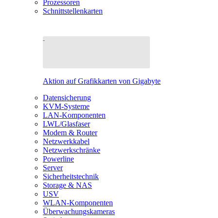
Prozessoren
Schnittstellenkarten
Aktion auf Grafikkarten von Gigabyte
Datensicherung
KVM-Systeme
LAN-Komponenten
LWL/Glasfaser
Modem & Router
Netzwerkkabel
Netzwerkschränke
Powerline
Server
Sicherheitstechnik
Storage & NAS
USV
WLAN-Komponenten
Überwachungskameras