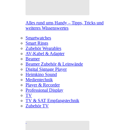
Alles rund ums Handy – Tipps, Tricks und
weiteres Wissenswertes
Smartwatches
Smart Rings
Zubehör Wearables
AV-Kabel & Adapter
Beamer
Beamer Zubehör & Leinwände
Digital Signage Player
Heimkino Sound
Medientechnik
Player & Recorder
Professional Display
TV
TV & SAT Empfangstechnik
Zubehör TV