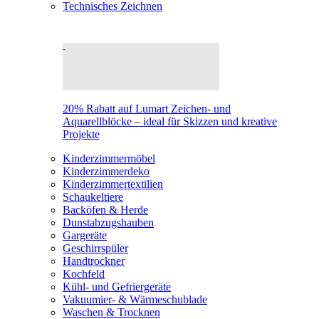
Technisches Zeichnen
20% Rabatt auf Lumart Zeichen- und
Aquarellblöcke – ideal für Skizzen und kreative
Projekte
Kinderzimmermöbel
Kinderzimmerdeko
Kinderzimmertextilien
Schaukeltiere
Backöfen & Herde
Dunstabzugshauben
Gargeräte
Geschirrspüler
Handtrockner
Kochfeld
Kühl- und Gefriergeräte
Vakuumier- & Wärmeschublade
Waschen & Trocknen