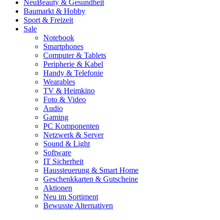
Neu
Beauty & Gesundheit
Baumarkt & Hobby
Sport & Freizeit
Sale
Notebook
Smartphones
Computer & Tablets
Peripherie & Kabel
Handy & Telefonie
Wearables
TV & Heimkino
Foto & Video
Audio
Gaming
PC Komponenten
Netzwerk & Server
Sound & Light
Software
IT Sicherheit
Haussteuerung & Smart Home
Geschenkkarten & Gutscheine
Aktionen
Neu im Sortiment
Bewusste Alternativen