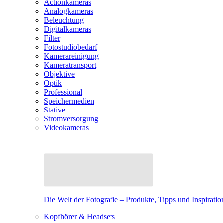
Actionkameras
Analogkameras
Beleuchtung
Digitalkameras
Filter
Fotostudiobedarf
Kamerareinigung
Kameratransport
Objektive
Optik
Professional
Speichermedien
Stative
Stromversorgung
Videokameras
Die Welt der Fotografie – Produkte, Tipps und Inspiratio
Kopfhörer & Headsets