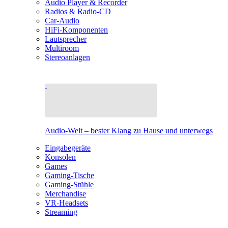
Audio Player & Recorder
Radios & Radio-CD
Car-Audio
HiFi-Komponenten
Lautsprecher
Multiroom
Stereoanlagen
Audio-Welt – bester Klang zu Hause und unterwegs
Eingabegeräte
Konsolen
Games
Gaming-Tische
Gaming-Stühle
Merchandise
VR-Headsets
Streaming