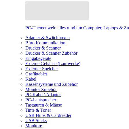
PC-Themenwelt: alles rund um Computer, Laptops & Z
Adapter & Switchboxen
Büro Kommunikation
Drucker & Scanner
Drucker & Scanner Zubehör
Eingabegeräte
Externe Gehäuse (Laufwerke)
Externer Speicher
Grafiktablet
Kabel
Kassensysteme und Zubehör
Monitor Zubehör
PC-Kabel/-Adapter
PC-Lautsprecher
Tastaturen & Mäuse
Tinte & Toner
USB Hubs & Cardreader
USB Sticks
Monitore