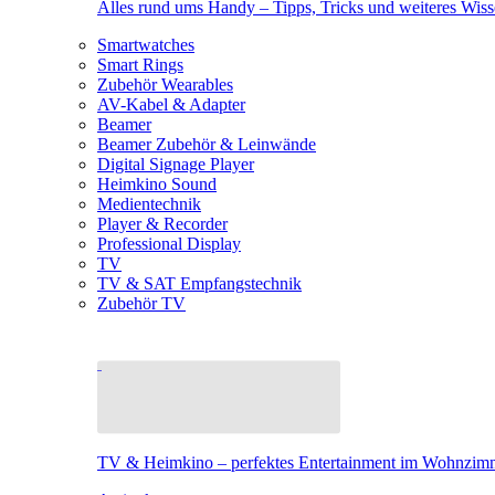
Alles rund ums Handy – Tipps, Tricks und weiteres Wis
Smartwatches
Smart Rings
Zubehör Wearables
AV-Kabel & Adapter
Beamer
Beamer Zubehör & Leinwände
Digital Signage Player
Heimkino Sound
Medientechnik
Player & Recorder
Professional Display
TV
TV & SAT Empfangstechnik
Zubehör TV
TV & Heimkino – perfektes Entertainment im Wohnzim