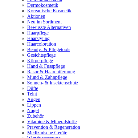
Dermokosmetik
Koreanische Kosmetik
Aktionen
Neu im Sortiment
Bewusste Alternativen
Haarpflege
Haarstyling
Haarcoloration
Beauty- & Pflegetools
Gesichtspflege
Körperpflege
Hand & Fusspflege
Rasur & Haarentfernung
Mund & Zahnpflege
Sonnen- & Insektenschutz
Düfte
Teint
Augen
Lippen
Nägel
Zubehör
Vitamine & Mineralstoffe
Prävention & Regeneration
Medizinische Geräte