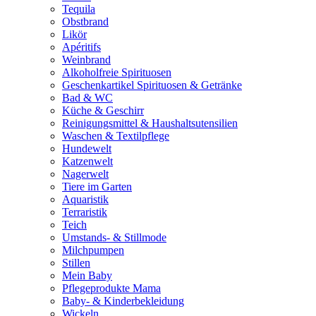
Tequila
Obstbrand
Likör
Apéritifs
Weinbrand
Alkoholfreie Spirituosen
Geschenkartikel Spirituosen & Getränke
Bad & WC
Küche & Geschirr
Reinigungsmittel & Haushaltsutensilien
Waschen & Textilpflege
Hundewelt
Katzenwelt
Nagerwelt
Tiere im Garten
Aquaristik
Terraristik
Teich
Umstands- & Stillmode
Milchpumpen
Stillen
Mein Baby
Pflegeprodukte Mama
Baby- & Kinderbekleidung
Wickeln