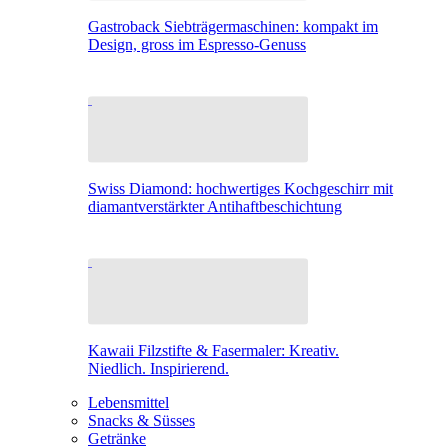
Gastroback Siebträgermaschinen: kompakt im
Design, gross im Espresso-Genuss
Swiss Diamond: hochwertiges Kochgeschirr mit
diamantverstärkter Antihaftbeschichtung
Kawaii Filzstifte & Fasermaler: Kreativ.
Niedlich. Inspirierend.
Lebensmittel
Snacks & Süsses
Getränke