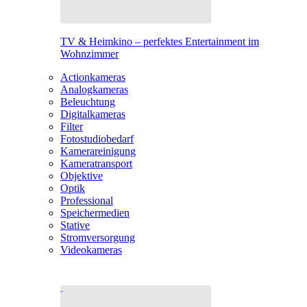
TV & Heimkino – perfektes Entertainment im
Wohnzimmer
Actionkameras
Analogkameras
Beleuchtung
Digitalkameras
Filter
Fotostudiobedarf
Kamerareinigung
Kameratransport
Objektive
Optik
Professional
Speichermedien
Stative
Stromversorgung
Videokameras