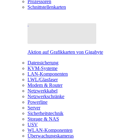
Prozessoren
Schnittstellenkarten
Aktion auf Grafikkarten von Gigabyte
Datensicherung
KVM-Systeme
LAN-Komponenten
LWL/Glasfaser
Modem & Router
Netzwerkkabel
Netzwerkschränke
Powerline
Server
Sicherheitstechnik
Storage & NAS
USV
WLAN-Komponenten
Überwachungskameras