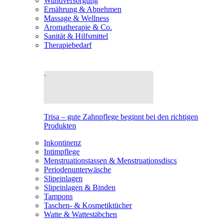
Wundversorgung
Ernährung & Abnehmen
Massage & Wellness
Aromatherapie & Co.
Sanität & Hilfsmittel
Therapiebedarf
Trisa – gute Zahnpflege beginnt bei den richtigen
Produkten
Inkontinenz
Intimpflege
Menstruationstassen & Menstruationsdiscs
Periodenunterwäsche
Slipeinlagen
Slipeinlagen & Binden
Tampons
Taschen- & Kosmetiktücher
Watte & Wattestäbchen