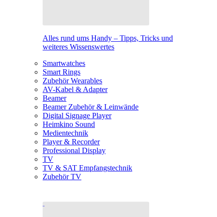
Alles rund ums Handy – Tipps, Tricks und
weiteres Wissenswertes
Smartwatches
Smart Rings
Zubehör Wearables
AV-Kabel & Adapter
Beamer
Beamer Zubehör & Leinwände
Digital Signage Player
Heimkino Sound
Medientechnik
Player & Recorder
Professional Display
TV
TV & SAT Empfangstechnik
Zubehör TV