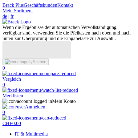
Brack Plus
Geschäftskunden
Kontakt
Mein Sortiment
de
|
fr
Wenn die Ergebnisse der automatischen Vervollständigung
verfügbar sind, verwenden Sie die Pfeiltasten nach oben und nach
unten zur Überprüfung und die Eingabetaste zur Auswahl.
Suchen
0
Vergleich
0
Merklisten
Mein Konto
Anmelden
0
CHF
0.00
IT & Multimedia