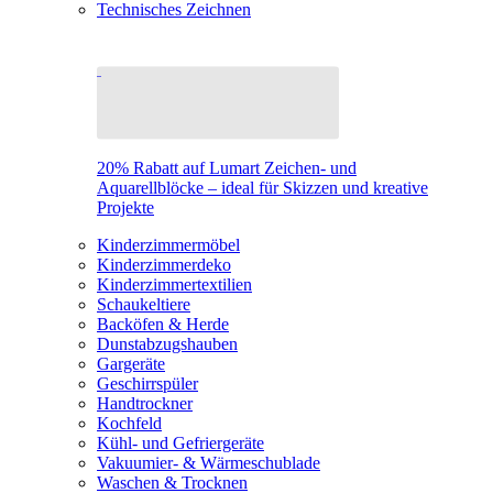
Technisches Zeichnen
20% Rabatt auf Lumart Zeichen- und
Aquarellblöcke – ideal für Skizzen und kreative
Projekte
Kinderzimmermöbel
Kinderzimmerdeko
Kinderzimmertextilien
Schaukeltiere
Backöfen & Herde
Dunstabzugshauben
Gargeräte
Geschirrspüler
Handtrockner
Kochfeld
Kühl- und Gefriergeräte
Vakuumier- & Wärmeschublade
Waschen & Trocknen