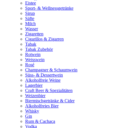
Eistee
Sport- & Wellnessgetränke
Sirup
Säfte
Milch
Wasser
Zigaretten
Cigarillos & Zigarren
Tabak
Tabak Zubehör
Rotwein
Weisswein
Rosé
Champagner & Schaumwein
Süss- & Dessertwein
Alkoholfreie Weine
Lagerbier
Craft Beer & Spezialitäten
Weizenbier
Biermischgetränke & Cider
Alkoholfreies Bier
Whisky
Gin
Rum & Cachaça
Vodka