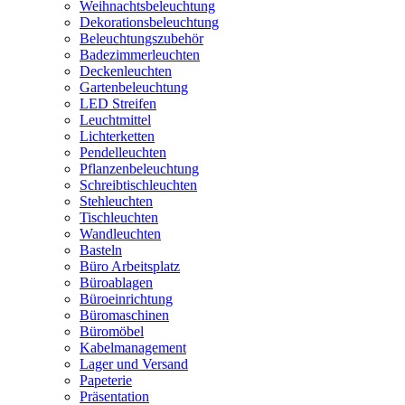
Weihnachtsbeleuchtung
Dekorationsbeleuchtung
Beleuchtungszubehör
Badezimmerleuchten
Deckenleuchten
Gartenbeleuchtung
LED Streifen
Leuchtmittel
Lichterketten
Pendelleuchten
Pflanzenbeleuchtung
Schreibtischleuchten
Stehleuchten
Tischleuchten
Wandleuchten
Basteln
Büro Arbeitsplatz
Büroablagen
Büroeinrichtung
Büromaschinen
Büromöbel
Kabelmanagement
Lager und Versand
Papeterie
Präsentation