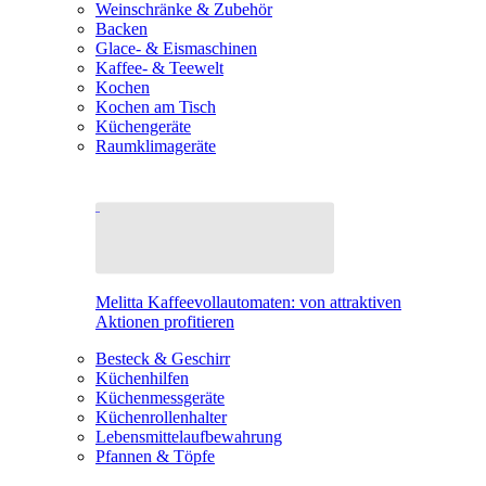
Weinschränke & Zubehör
Backen
Glace- & Eismaschinen
Kaffee- & Teewelt
Kochen
Kochen am Tisch
Küchengeräte
Raumklimageräte
Melitta Kaffeevollautomaten: von attraktiven
Aktionen profitieren
Besteck & Geschirr
Küchenhilfen
Küchenmessgeräte
Küchenrollenhalter
Lebensmittelaufbewahrung
Pfannen & Töpfe