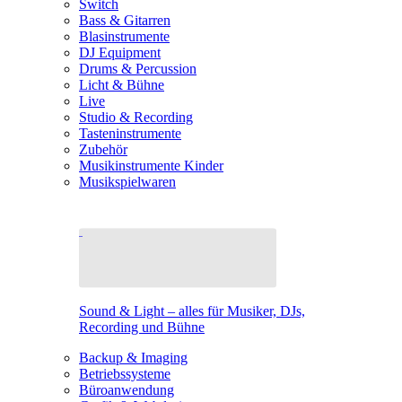
Switch
Bass & Gitarren
Blasinstrumente
DJ Equipment
Drums & Percussion
Licht & Bühne
Live
Studio & Recording
Tasteninstrumente
Zubehör
Musikinstrumente Kinder
Musikspielwaren
Sound & Light – alles für Musiker, DJs,
Recording und Bühne
Backup & Imaging
Betriebssysteme
Büroanwendung