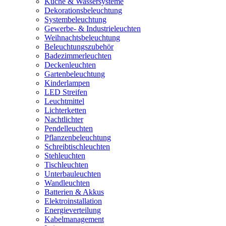
Küche & Wassersysteme
Dekorationsbeleuchtung
Systembeleuchtung
Gewerbe- & Industrieleuchten
Weihnachtsbeleuchtung
Beleuchtungszubehör
Badezimmerleuchten
Deckenleuchten
Gartenbeleuchtung
Kinderlampen
LED Streifen
Leuchtmittel
Lichterketten
Nachtlichter
Pendelleuchten
Pflanzenbeleuchtung
Schreibtischleuchten
Stehleuchten
Tischleuchten
Unterbauleuchten
Wandleuchten
Batterien & Akkus
Elektroinstallation
Energieverteilung
Kabelmanagement