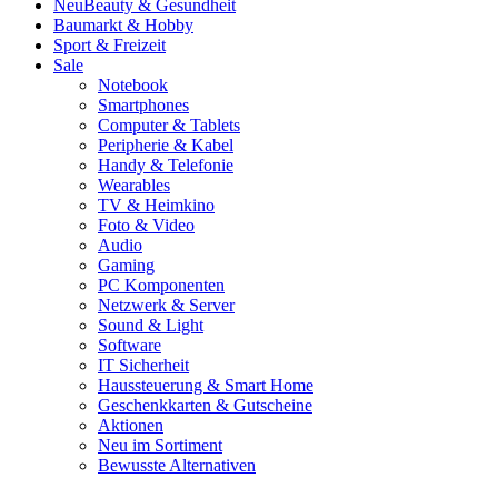
Neu
Beauty & Gesundheit
Baumarkt & Hobby
Sport & Freizeit
Sale
Notebook
Smartphones
Computer & Tablets
Peripherie & Kabel
Handy & Telefonie
Wearables
TV & Heimkino
Foto & Video
Audio
Gaming
PC Komponenten
Netzwerk & Server
Sound & Light
Software
IT Sicherheit
Haussteuerung & Smart Home
Geschenkkarten & Gutscheine
Aktionen
Neu im Sortiment
Bewusste Alternativen