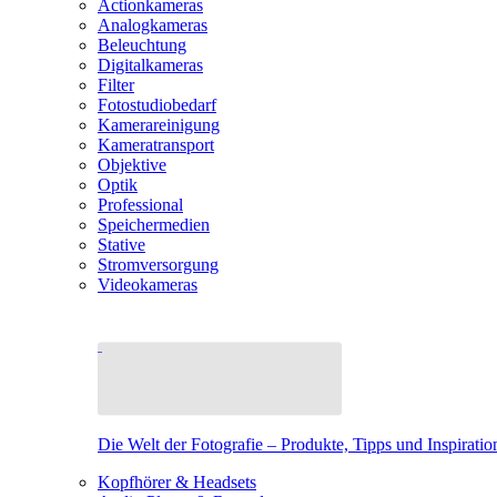
Actionkameras
Analogkameras
Beleuchtung
Digitalkameras
Filter
Fotostudiobedarf
Kamerareinigung
Kameratransport
Objektive
Optik
Professional
Speichermedien
Stative
Stromversorgung
Videokameras
Die Welt der Fotografie – Produkte, Tipps und Inspiratio
Kopfhörer & Headsets