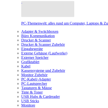
PC-Themenwelt: alles rund um Computer, Laptops & Z
Adapter & Switchboxen
Büro Kommunikation
Drucker & Scanner
Drucker & Scanner Zubehör
Eingabegeräte
Externe Gehäuse (Laufwerke)
Externer Speicher
Grafiktablet
Kabel
Kassensysteme und Zubehör
Monitor Zubehör
PC-Kabel/-Adapter
PC-Lautsprecher
Tastaturen & Mäuse
Tinte & Toner
USB Hubs & Cardreader
USB Sticks
Monitore