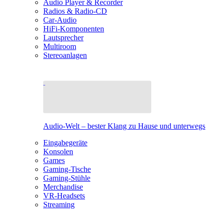
Audio Player & Recorder
Radios & Radio-CD
Car-Audio
HiFi-Komponenten
Lautsprecher
Multiroom
Stereoanlagen
Audio-Welt – bester Klang zu Hause und unterwegs
Eingabegeräte
Konsolen
Games
Gaming-Tische
Gaming-Stühle
Merchandise
VR-Headsets
Streaming