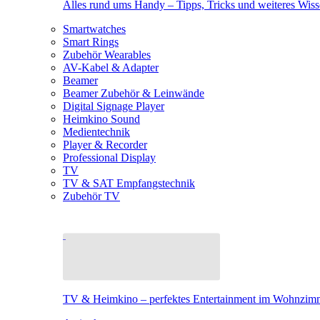
Alles rund ums Handy – Tipps, Tricks und weiteres Wis
Smartwatches
Smart Rings
Zubehör Wearables
AV-Kabel & Adapter
Beamer
Beamer Zubehör & Leinwände
Digital Signage Player
Heimkino Sound
Medientechnik
Player & Recorder
Professional Display
TV
TV & SAT Empfangstechnik
Zubehör TV
TV & Heimkino – perfektes Entertainment im Wohnzim