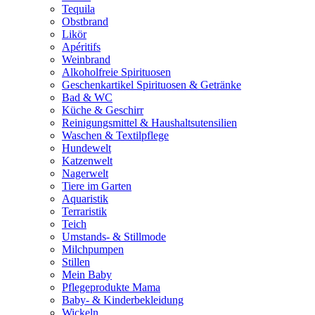
Tequila
Obstbrand
Likör
Apéritifs
Weinbrand
Alkoholfreie Spirituosen
Geschenkartikel Spirituosen & Getränke
Bad & WC
Küche & Geschirr
Reinigungsmittel & Haushaltsutensilien
Waschen & Textilpflege
Hundewelt
Katzenwelt
Nagerwelt
Tiere im Garten
Aquaristik
Terraristik
Teich
Umstands- & Stillmode
Milchpumpen
Stillen
Mein Baby
Pflegeprodukte Mama
Baby- & Kinderbekleidung
Wickeln