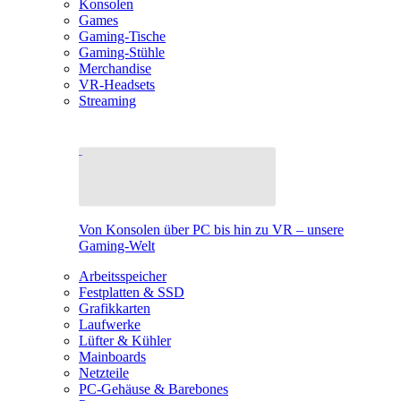
Konsolen
Games
Gaming-Tische
Gaming-Stühle
Merchandise
VR-Headsets
Streaming
Von Konsolen über PC bis hin zu VR – unsere
Gaming-Welt
Arbeitsspeicher
Festplatten & SSD
Grafikkarten
Laufwerke
Lüfter & Kühler
Mainboards
Netzteile
PC-Gehäuse & Barebones