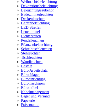
Weihnachtsbeleuchtung
Dekorationsbeleuchtung
Beleuchtungszubehör
Badezimmerleuchten
Deckenleuchten
Gartenbeleuchtung
LED Streifen
Leuchtmittel
Lichterketten
Pendelleuchten
Pflanzenbeleuchtung
Schreibtischleuchten
Stehleuchten
Tischleuchten
Wandleuchten
Basteln
Büro Arbeitsplatz
Büroablagen
Büroeinrichtung
Büromaschinen
Büromöbel
Kabelmanagement
Lager und Versand
Papeterie
Präsentation