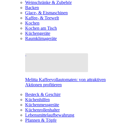
Weinschränke & Zubehör
Backen
Glace- & Eismaschinen
Kaffee- & Teewelt
Kochen
Kochen am Tisch
Küchengeräte
Raumklimageräte
Melitta Kaffeevollautomaten: von attraktiven
Aktionen profitieren
Besteck & Geschirr
Küchenhilfen
Küchenmessgeräte
Küchenrollenhalter
Lebensmittelaufbewahrung
Pfannen & Töpfe