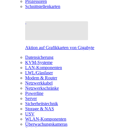
Prozessoren
Schnittstellenkarten
Aktion auf Grafikkarten von Gigabyte
Datensicherung
KVM-Systeme
LAN-Komponenten
LWL/Glasfaser
Modem & Router
Netzwerkkabel
Netzwerkschränke
Powerline
Server
Sicherheitstechnik
Storage & NAS
USV
WLAN-Komponenten
Überwachungskameras