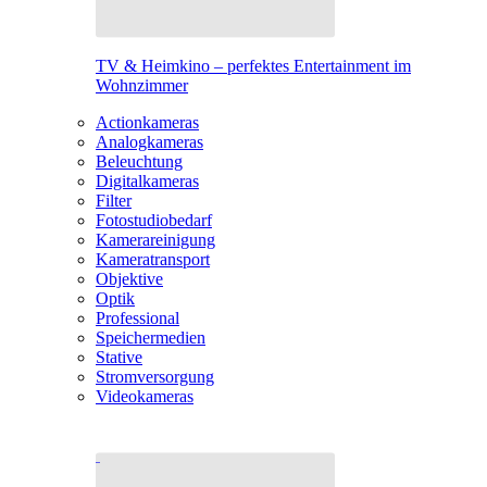
TV & Heimkino – perfektes Entertainment im
Wohnzimmer
Actionkameras
Analogkameras
Beleuchtung
Digitalkameras
Filter
Fotostudiobedarf
Kamerareinigung
Kameratransport
Objektive
Optik
Professional
Speichermedien
Stative
Stromversorgung
Videokameras