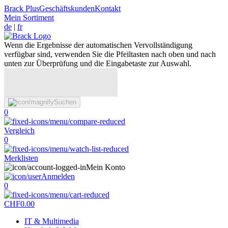
Brack Plus
Geschäftskunden
Kontakt
Mein Sortiment
de
|
fr
Wenn die Ergebnisse der automatischen Vervollständigung
verfügbar sind, verwenden Sie die Pfeiltasten nach oben und nach
unten zur Überprüfung und die Eingabetaste zur Auswahl.
Suchen
0
Vergleich
0
Merklisten
Mein Konto
Anmelden
0
CHF
0.00
IT & Multimedia