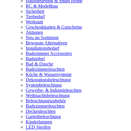
Haussteuerung & Smart Home
RC & Modellbau
Sicherheit
Tierbedarf
Werkstatt
Geschenkkarten & Gutscheine
Aktionen
Neu im Sortiment
Bewusste Alternativen
Installationsbedarf
Badezimmer Accessoires
Badmöbel
Bad & Dusche
Badezimmerleuchten
Küche & Wassersysteme
Dekorationsbeleuchtung
Systembeleuchtung
Gewerbe- & Industrieleuchten
Weihnachtsbeleuchtung
Beleuchtungszubehör
Badezimmerleuchten
Deckenleuchten
Gartenbeleuchtung
Kinderlampen
LED Streifen