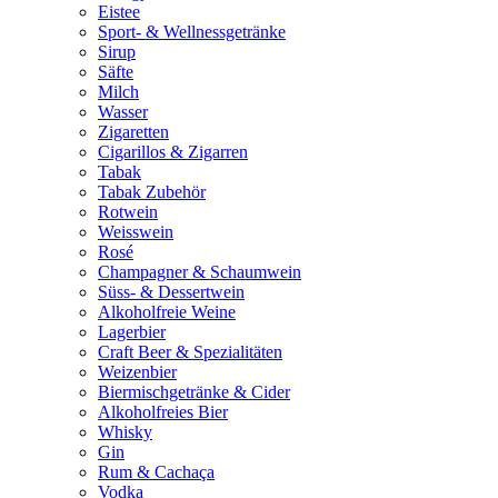
Eistee
Sport- & Wellnessgetränke
Sirup
Säfte
Milch
Wasser
Zigaretten
Cigarillos & Zigarren
Tabak
Tabak Zubehör
Rotwein
Weisswein
Rosé
Champagner & Schaumwein
Süss- & Dessertwein
Alkoholfreie Weine
Lagerbier
Craft Beer & Spezialitäten
Weizenbier
Biermischgetränke & Cider
Alkoholfreies Bier
Whisky
Gin
Rum & Cachaça
Vodka