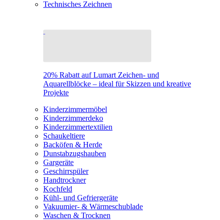
Technisches Zeichnen
20% Rabatt auf Lumart Zeichen- und
Aquarellblöcke – ideal für Skizzen und kreative
Projekte
Kinderzimmermöbel
Kinderzimmerdeko
Kinderzimmertextilien
Schaukeltiere
Backöfen & Herde
Dunstabzugshauben
Gargeräte
Geschirrspüler
Handtrockner
Kochfeld
Kühl- und Gefriergeräte
Vakuumier- & Wärmeschublade
Waschen & Trocknen