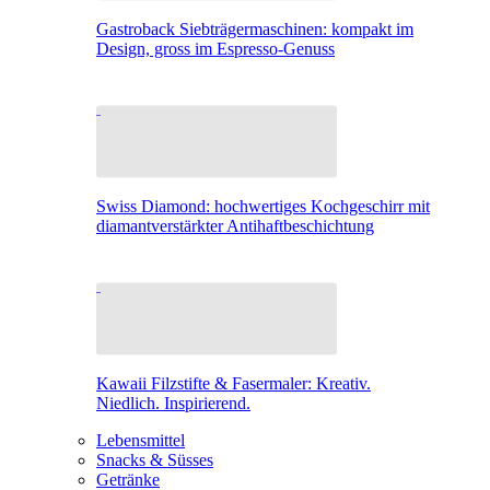
Gastroback Siebträgermaschinen: kompakt im
Design, gross im Espresso-Genuss
Swiss Diamond: hochwertiges Kochgeschirr mit
diamantverstärkter Antihaftbeschichtung
Kawaii Filzstifte & Fasermaler: Kreativ.
Niedlich. Inspirierend.
Lebensmittel
Snacks & Süsses
Getränke