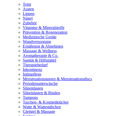
Teint
Augen
Lippen
Nägel
Zubehör
Vitamine & Mineralstoffe
Prävention & Regeneration
Medizinische Geräte
Wundversorgung
Ernährung & Abnehmen
Massage & Wellness
Aromatherapie & Co.
Sanität & Hilfsmittel
Therapiebedarf
Inkontinenz
Intimpflege
Menstruationstassen & Menstruationsdiscs
Periodenunterwäsche
Slipeinlagen
Slipeinlagen & Binden
Tampons
Taschen- & Kosmetiktücher
Watte & Wattestäbchen
Gleitgel & Massage