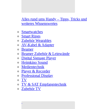
Alles rund ums Handy – Tipps, Tricks und
weiteres Wissenswertes
Smartwatches
Smart Rings
Zubehör Wearables
AV-Kabel & Adapter
Beamer
Beamer Zubehör & Leinwände
Digital Signage Player
Heimkino Sound
Medientechnik
Player & Recorder
Professional Display
TV
TV & SAT Empfangstechnik
Zubehör TV