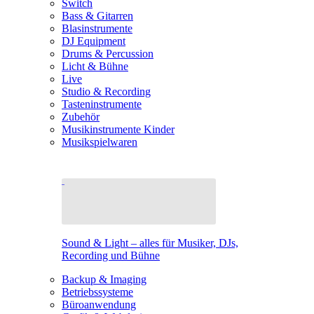
Switch
Bass & Gitarren
Blasinstrumente
DJ Equipment
Drums & Percussion
Licht & Bühne
Live
Studio & Recording
Tasteninstrumente
Zubehör
Musikinstrumente Kinder
Musikspielwaren
Sound & Light – alles für Musiker, DJs,
Recording und Bühne
Backup & Imaging
Betriebssysteme
Büroanwendung