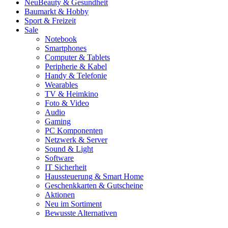
Neu
Beauty & Gesundheit
Baumarkt & Hobby
Sport & Freizeit
Sale
Notebook
Smartphones
Computer & Tablets
Peripherie & Kabel
Handy & Telefonie
Wearables
TV & Heimkino
Foto & Video
Audio
Gaming
PC Komponenten
Netzwerk & Server
Sound & Light
Software
IT Sicherheit
Haussteuerung & Smart Home
Geschenkkarten & Gutscheine
Aktionen
Neu im Sortiment
Bewusste Alternativen