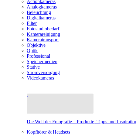
Actionkameras
Analogkameras
Beleuchtung
Digitalkameras
Filter
Fotostudiobedarf
Kamerareinigung
Kameratransport
Objektive
Optik
Professional
Speichermedien
Stative
Stromversorgung
Videokameras
Die Welt der Fotografie – Produkte, Tipps und Inspiratio
Kopfhörer & Headsets