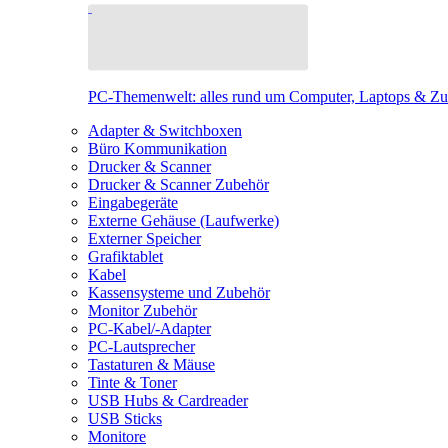
PC-Themenwelt: alles rund um Computer, Laptops & Z
Adapter & Switchboxen
Büro Kommunikation
Drucker & Scanner
Drucker & Scanner Zubehör
Eingabegeräte
Externe Gehäuse (Laufwerke)
Externer Speicher
Grafiktablet
Kabel
Kassensysteme und Zubehör
Monitor Zubehör
PC-Kabel/-Adapter
PC-Lautsprecher
Tastaturen & Mäuse
Tinte & Toner
USB Hubs & Cardreader
USB Sticks
Monitore