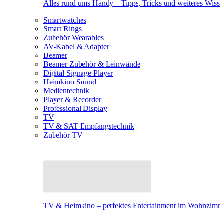
Alles rund ums Handy – Tipps, Tricks und weiteres Wis
Smartwatches
Smart Rings
Zubehör Wearables
AV-Kabel & Adapter
Beamer
Beamer Zubehör & Leinwände
Digital Signage Player
Heimkino Sound
Medientechnik
Player & Recorder
Professional Display
TV
TV & SAT Empfangstechnik
Zubehör TV
TV & Heimkino – perfektes Entertainment im Wohnzim