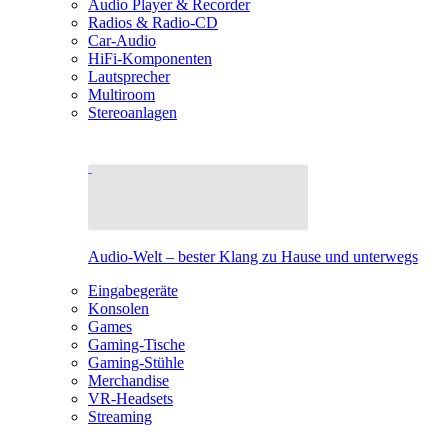
Audio Player & Recorder
Radios & Radio-CD
Car-Audio
HiFi-Komponenten
Lautsprecher
Multiroom
Stereoanlagen
Audio-Welt – bester Klang zu Hause und unterwegs
Eingabegeräte
Konsolen
Games
Gaming-Tische
Gaming-Stühle
Merchandise
VR-Headsets
Streaming