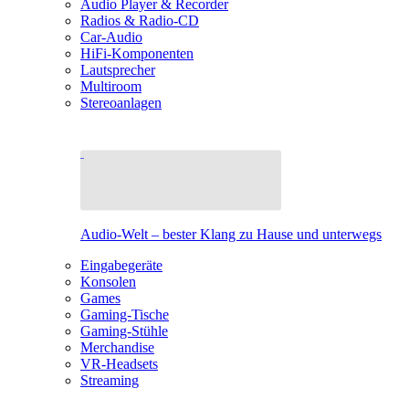
Audio Player & Recorder
Radios & Radio-CD
Car-Audio
HiFi-Komponenten
Lautsprecher
Multiroom
Stereoanlagen
Audio-Welt – bester Klang zu Hause und unterwegs
Eingabegeräte
Konsolen
Games
Gaming-Tische
Gaming-Stühle
Merchandise
VR-Headsets
Streaming