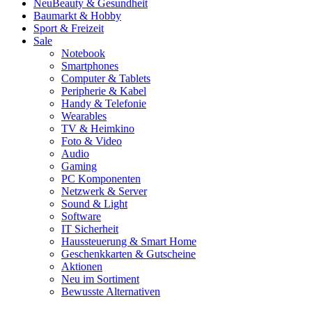
Neu
Beauty & Gesundheit
Baumarkt & Hobby
Sport & Freizeit
Sale
Notebook
Smartphones
Computer & Tablets
Peripherie & Kabel
Handy & Telefonie
Wearables
TV & Heimkino
Foto & Video
Audio
Gaming
PC Komponenten
Netzwerk & Server
Sound & Light
Software
IT Sicherheit
Haussteuerung & Smart Home
Geschenkkarten & Gutscheine
Aktionen
Neu im Sortiment
Bewusste Alternativen