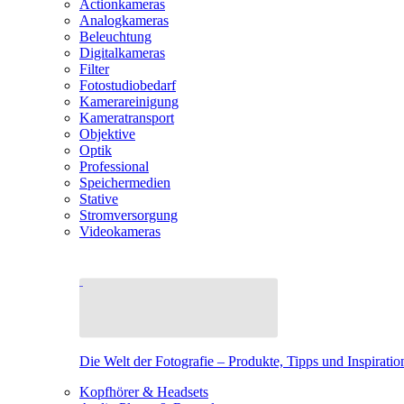
Actionkameras
Analogkameras
Beleuchtung
Digitalkameras
Filter
Fotostudiobedarf
Kamerareinigung
Kameratransport
Objektive
Optik
Professional
Speichermedien
Stative
Stromversorgung
Videokameras
Die Welt der Fotografie – Produkte, Tipps und Inspiratio
Kopfhörer & Headsets