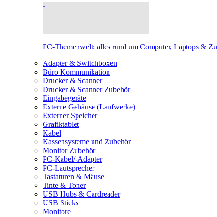
PC-Themenwelt: alles rund um Computer, Laptops & Z
Adapter & Switchboxen
Büro Kommunikation
Drucker & Scanner
Drucker & Scanner Zubehör
Eingabegeräte
Externe Gehäuse (Laufwerke)
Externer Speicher
Grafiktablet
Kabel
Kassensysteme und Zubehör
Monitor Zubehör
PC-Kabel/-Adapter
PC-Lautsprecher
Tastaturen & Mäuse
Tinte & Toner
USB Hubs & Cardreader
USB Sticks
Monitore