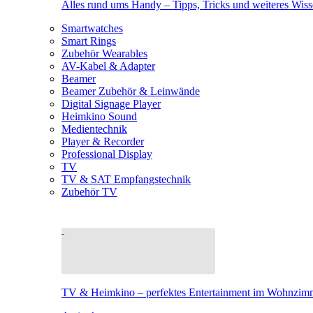
Alles rund ums Handy – Tipps, Tricks und weiteres Wis
Smartwatches
Smart Rings
Zubehör Wearables
AV-Kabel & Adapter
Beamer
Beamer Zubehör & Leinwände
Digital Signage Player
Heimkino Sound
Medientechnik
Player & Recorder
Professional Display
TV
TV & SAT Empfangstechnik
Zubehör TV
TV & Heimkino – perfektes Entertainment im Wohnzim