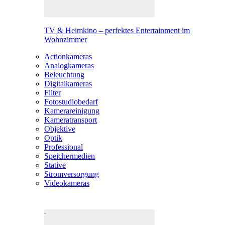
TV & Heimkino – perfektes Entertainment im
Wohnzimmer
Actionkameras
Analogkameras
Beleuchtung
Digitalkameras
Filter
Fotostudiobedarf
Kamerareinigung
Kameratransport
Objektive
Optik
Professional
Speichermedien
Stative
Stromversorgung
Videokameras