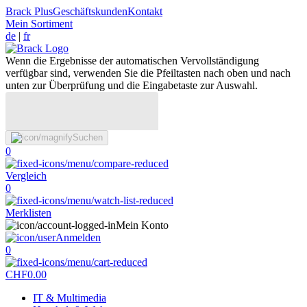
Brack Plus
Geschäftskunden
Kontakt
Mein Sortiment
de
|
fr
Wenn die Ergebnisse der automatischen Vervollständigung
verfügbar sind, verwenden Sie die Pfeiltasten nach oben und nach
unten zur Überprüfung und die Eingabetaste zur Auswahl.
Suchen
0
Vergleich
0
Merklisten
Mein Konto
Anmelden
0
CHF
0.00
IT & Multimedia