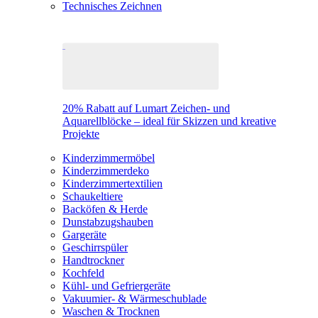
Technisches Zeichnen
20% Rabatt auf Lumart Zeichen- und
Aquarellblöcke – ideal für Skizzen und kreative
Projekte
Kinderzimmermöbel
Kinderzimmerdeko
Kinderzimmertextilien
Schaukeltiere
Backöfen & Herde
Dunstabzugshauben
Gargeräte
Geschirrspüler
Handtrockner
Kochfeld
Kühl- und Gefriergeräte
Vakuumier- & Wärmeschublade
Waschen & Trocknen