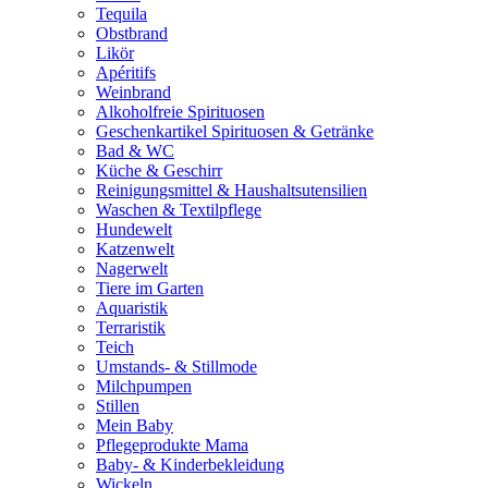
Tequila
Obstbrand
Likör
Apéritifs
Weinbrand
Alkoholfreie Spirituosen
Geschenkartikel Spirituosen & Getränke
Bad & WC
Küche & Geschirr
Reinigungsmittel & Haushaltsutensilien
Waschen & Textilpflege
Hundewelt
Katzenwelt
Nagerwelt
Tiere im Garten
Aquaristik
Terraristik
Teich
Umstands- & Stillmode
Milchpumpen
Stillen
Mein Baby
Pflegeprodukte Mama
Baby- & Kinderbekleidung
Wickeln