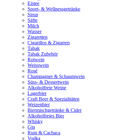
Eistee
Sport- & Wellnessgetränke
Sirup
Säfte
Milch
Wasser
Zigaretten
Cigarillos & Zigarren
Tabak
Tabak Zubehör
Rotwein
Weisswein
Rosé
Champagner & Schaumwein
Süss- & Dessertwein
Alkoholfreie Weine
Lagerbier
Craft Beer & Spezialitäten
Weizenbier
Biermischgetränke & Cider
Alkoholfreies Bier
Whisky
Gin
Rum & Cachaça
Vodka