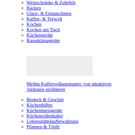
Weinschränke & Zubehör
Backen
Glace- & Eismaschinen
Kaffee- & Teewelt
Kochen
Kochen am Tisch
Küchengeräte
Raumklimageräte
Melitta Kaffeevollautomaten: von attraktiven
Aktionen profitieren
Besteck & Geschirr
Küchenhilfen
Küchenmessgeräte
Küchenrollenhalter
Lebensmittelaufbewahrung
Pfannen & Töpfe