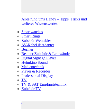
Alles rund ums Handy – Tipps, Tricks und
weiteres Wissenswertes
Smartwatches
Smart Rings
Zubehör Wearables
AV-Kabel & Adapter
Beamer
Beamer Zubehör & Leinwände
Digital Signage Player
Heimkino Sound
Medientechnik
Player & Recorder
Professional Display
TV
TV & SAT Empfangstechnik
Zubehör TV