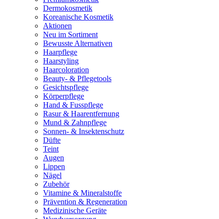
Dermokosmetik
Koreanische Kosmetik
Aktionen
Neu im Sortiment
Bewusste Alternativen
Haarpflege
Haarstyling
Haarcoloration
Beauty- & Pflegetools
Gesichtspflege
Körperpflege
Hand & Fusspflege
Rasur & Haarentfernung
Mund & Zahnpflege
Sonnen- & Insektenschutz
Düfte
Teint
Augen
Lippen
Nägel
Zubehör
Vitamine & Mineralstoffe
Prävention & Regeneration
Medizinische Geräte