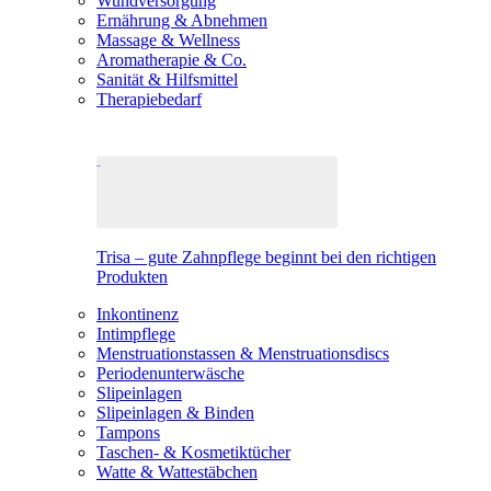
Wundversorgung
Ernährung & Abnehmen
Massage & Wellness
Aromatherapie & Co.
Sanität & Hilfsmittel
Therapiebedarf
Trisa – gute Zahnpflege beginnt bei den richtigen
Produkten
Inkontinenz
Intimpflege
Menstruationstassen & Menstruationsdiscs
Periodenunterwäsche
Slipeinlagen
Slipeinlagen & Binden
Tampons
Taschen- & Kosmetiktücher
Watte & Wattestäbchen