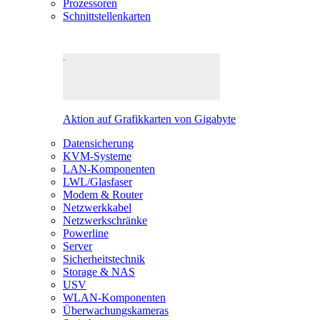
Prozessoren
Schnittstellenkarten
Aktion auf Grafikkarten von Gigabyte
Datensicherung
KVM-Systeme
LAN-Komponenten
LWL/Glasfaser
Modem & Router
Netzwerkkabel
Netzwerkschränke
Powerline
Server
Sicherheitstechnik
Storage & NAS
USV
WLAN-Komponenten
Überwachungskameras