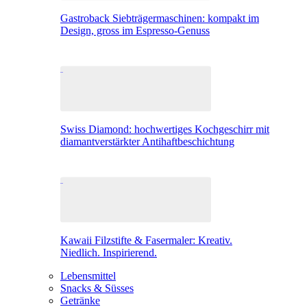
Gastroback Siebträgermaschinen: kompakt im
Design, gross im Espresso-Genuss
Swiss Diamond: hochwertiges Kochgeschirr mit
diamantverstärkter Antihaftbeschichtung
Kawaii Filzstifte & Fasermaler: Kreativ.
Niedlich. Inspirierend.
Lebensmittel
Snacks & Süsses
Getränke