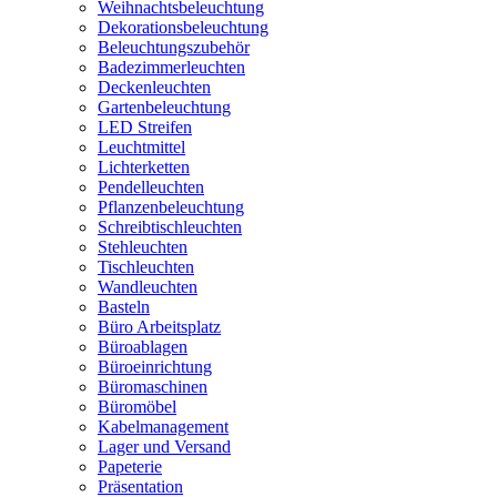
Weihnachtsbeleuchtung
Dekorationsbeleuchtung
Beleuchtungszubehör
Badezimmerleuchten
Deckenleuchten
Gartenbeleuchtung
LED Streifen
Leuchtmittel
Lichterketten
Pendelleuchten
Pflanzenbeleuchtung
Schreibtischleuchten
Stehleuchten
Tischleuchten
Wandleuchten
Basteln
Büro Arbeitsplatz
Büroablagen
Büroeinrichtung
Büromaschinen
Büromöbel
Kabelmanagement
Lager und Versand
Papeterie
Präsentation