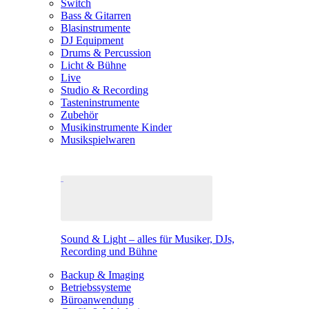
Switch
Bass & Gitarren
Blasinstrumente
DJ Equipment
Drums & Percussion
Licht & Bühne
Live
Studio & Recording
Tasteninstrumente
Zubehör
Musikinstrumente Kinder
Musikspielwaren
Sound & Light – alles für Musiker, DJs,
Recording und Bühne
Backup & Imaging
Betriebssysteme
Büroanwendung