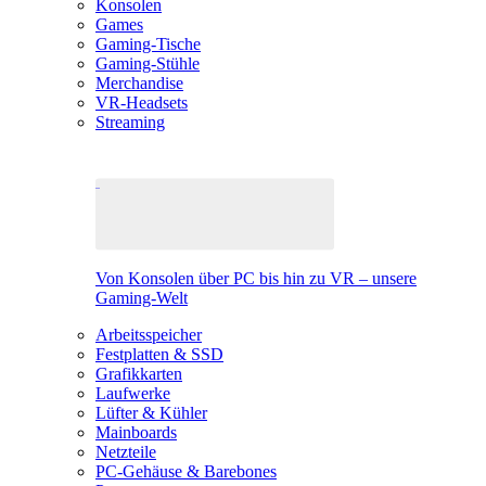
Konsolen
Games
Gaming-Tische
Gaming-Stühle
Merchandise
VR-Headsets
Streaming
Von Konsolen über PC bis hin zu VR – unsere
Gaming-Welt
Arbeitsspeicher
Festplatten & SSD
Grafikkarten
Laufwerke
Lüfter & Kühler
Mainboards
Netzteile
PC-Gehäuse & Barebones