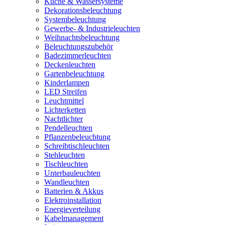
Küche & Wassersysteme
Dekorationsbeleuchtung
Systembeleuchtung
Gewerbe- & Industrieleuchten
Weihnachtsbeleuchtung
Beleuchtungszubehör
Badezimmerleuchten
Deckenleuchten
Gartenbeleuchtung
Kinderlampen
LED Streifen
Leuchtmittel
Lichterketten
Nachtlichter
Pendelleuchten
Pflanzenbeleuchtung
Schreibtischleuchten
Stehleuchten
Tischleuchten
Unterbauleuchten
Wandleuchten
Batterien & Akkus
Elektroinstallation
Energieverteilung
Kabelmanagement