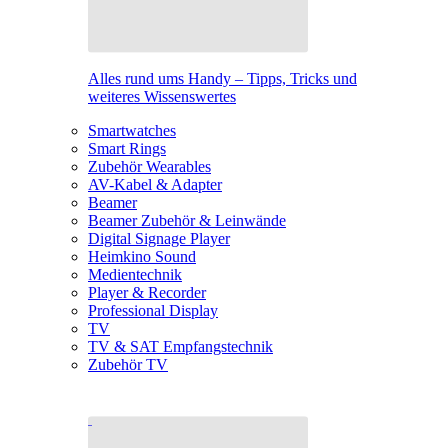
Alles rund ums Handy – Tipps, Tricks und
weiteres Wissenswertes
Smartwatches
Smart Rings
Zubehör Wearables
AV-Kabel & Adapter
Beamer
Beamer Zubehör & Leinwände
Digital Signage Player
Heimkino Sound
Medientechnik
Player & Recorder
Professional Display
TV
TV & SAT Empfangstechnik
Zubehör TV