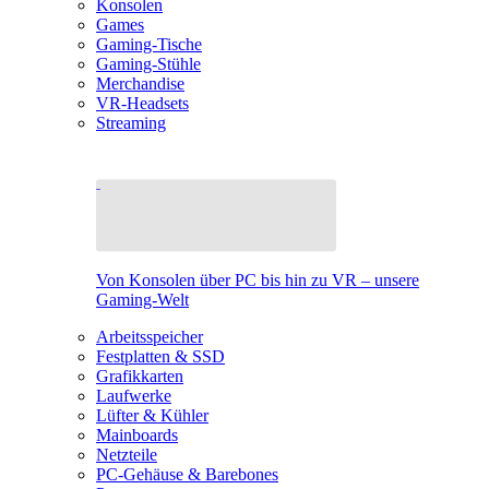
Konsolen
Games
Gaming-Tische
Gaming-Stühle
Merchandise
VR-Headsets
Streaming
Von Konsolen über PC bis hin zu VR – unsere
Gaming-Welt
Arbeitsspeicher
Festplatten & SSD
Grafikkarten
Laufwerke
Lüfter & Kühler
Mainboards
Netzteile
PC-Gehäuse & Barebones