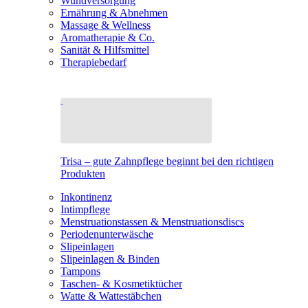
Wundversorgung
Ernährung & Abnehmen
Massage & Wellness
Aromatherapie & Co.
Sanität & Hilfsmittel
Therapiebedarf
Trisa – gute Zahnpflege beginnt bei den richtigen
Produkten
Inkontinenz
Intimpflege
Menstruationstassen & Menstruationsdiscs
Periodenunterwäsche
Slipeinlagen
Slipeinlagen & Binden
Tampons
Taschen- & Kosmetiktücher
Watte & Wattestäbchen