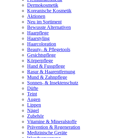
Dermokosmetik
Koreanische Kosmetik
Aktionen
Neu im Sortiment
Bewusste Alternativen
Haarpflege
Haarstyling
Haarcoloration
Beauty- & Pflegetools
Gesichtspflege
Körperpflege
Hand & Fusspflege
Rasur & Haarentfernung
Mund & Zahnpflege
Sonnen- & Insektenschutz
Düfte
Teint
Augen
Lippen
Nägel
Zubehör
Vitamine & Mineralstoffe
Prävention & Regeneration
Medizinische Geräte