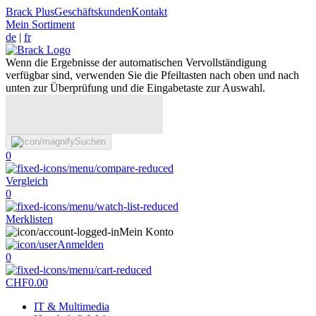
Brack Plus
Geschäftskunden
Kontakt
Mein Sortiment
de
|
fr
Wenn die Ergebnisse der automatischen Vervollständigung
verfügbar sind, verwenden Sie die Pfeiltasten nach oben und nach
unten zur Überprüfung und die Eingabetaste zur Auswahl.
Suchen
0
Vergleich
0
Merklisten
Mein Konto
Anmelden
0
CHF
0.00
IT & Multimedia