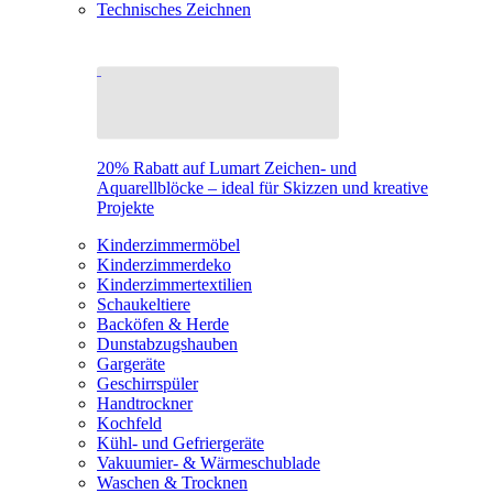
Technisches Zeichnen
20% Rabatt auf Lumart Zeichen- und
Aquarellblöcke – ideal für Skizzen und kreative
Projekte
Kinderzimmermöbel
Kinderzimmerdeko
Kinderzimmertextilien
Schaukeltiere
Backöfen & Herde
Dunstabzugshauben
Gargeräte
Geschirrspüler
Handtrockner
Kochfeld
Kühl- und Gefriergeräte
Vakuumier- & Wärmeschublade
Waschen & Trocknen