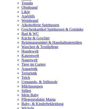
Tequila
Obstbrand
Likör
Apéritifs
Weinbrand
Alkoholfreie Spirituosen
Geschenkartikel Spirituosen & Getränke
Bad & WC
Küche & Geschirr
Reinigungsmittel & Haushaltsutensilien
Waschen & Textilpflege
Hundewelt
Katzenwelt
Nagerwelt
Tiere im Garten
Aquaristik
Terraristik
Teich
Umstands- & Stillmode
Milchpumpen
Stillen
Mein Baby
Pflegeprodukte Mama
Baby- & Kinderbekleidung
Wickeln