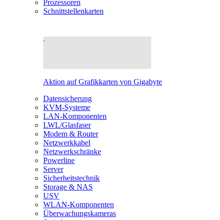
Prozessoren
Schnittstellenkarten
Aktion auf Grafikkarten von Gigabyte
Datensicherung
KVM-Systeme
LAN-Komponenten
LWL/Glasfaser
Modem & Router
Netzwerkkabel
Netzwerkschränke
Powerline
Server
Sicherheitstechnik
Storage & NAS
USV
WLAN-Komponenten
Überwachungskameras