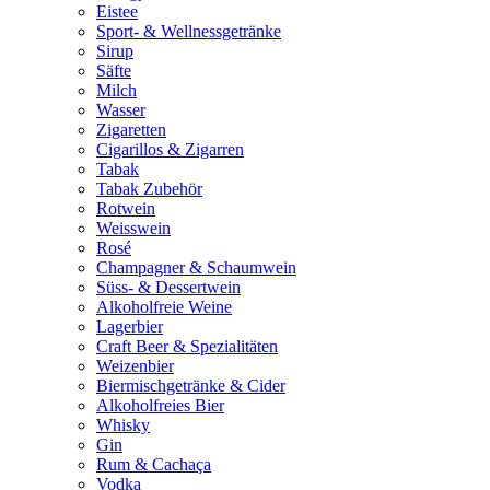
Eistee
Sport- & Wellnessgetränke
Sirup
Säfte
Milch
Wasser
Zigaretten
Cigarillos & Zigarren
Tabak
Tabak Zubehör
Rotwein
Weisswein
Rosé
Champagner & Schaumwein
Süss- & Dessertwein
Alkoholfreie Weine
Lagerbier
Craft Beer & Spezialitäten
Weizenbier
Biermischgetränke & Cider
Alkoholfreies Bier
Whisky
Gin
Rum & Cachaça
Vodka