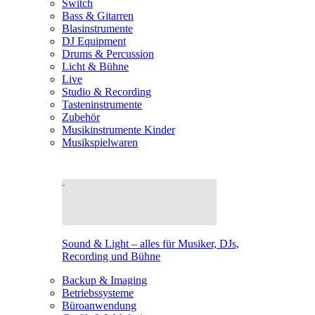
Switch
Bass & Gitarren
Blasinstrumente
DJ Equipment
Drums & Percussion
Licht & Bühne
Live
Studio & Recording
Tasteninstrumente
Zubehör
Musikinstrumente Kinder
Musikspielwaren
Sound & Light – alles für Musiker, DJs,
Recording und Bühne
Backup & Imaging
Betriebssysteme
Büroanwendung