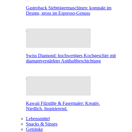
Gastroback Siebträgermaschinen: kompakt im
Design, gross im Espresso-Genuss
Swiss Diamond: hochwertiges Kochgeschirr mit
diamantverstärkter Antihaftbeschichtung
Kawaii Filzstifte & Fasermaler: Kreativ.
Niedlich. Inspirierend.
Lebensmittel
Snacks & Süsses
Getränke