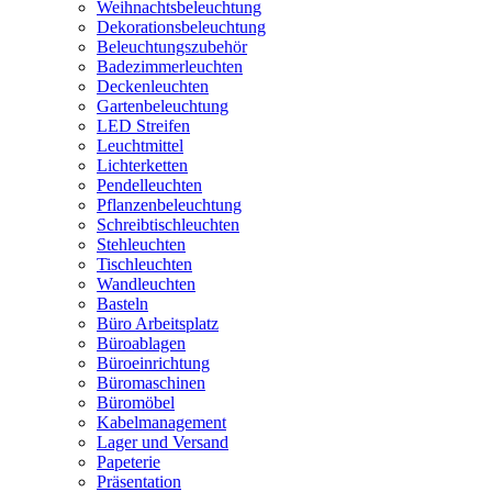
Weihnachtsbeleuchtung
Dekorationsbeleuchtung
Beleuchtungszubehör
Badezimmerleuchten
Deckenleuchten
Gartenbeleuchtung
LED Streifen
Leuchtmittel
Lichterketten
Pendelleuchten
Pflanzenbeleuchtung
Schreibtischleuchten
Stehleuchten
Tischleuchten
Wandleuchten
Basteln
Büro Arbeitsplatz
Büroablagen
Büroeinrichtung
Büromaschinen
Büromöbel
Kabelmanagement
Lager und Versand
Papeterie
Präsentation