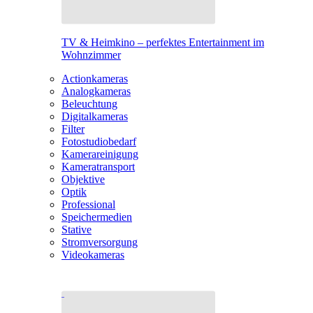
TV & Heimkino – perfektes Entertainment im
Wohnzimmer
Actionkameras
Analogkameras
Beleuchtung
Digitalkameras
Filter
Fotostudiobedarf
Kamerareinigung
Kameratransport
Objektive
Optik
Professional
Speichermedien
Stative
Stromversorgung
Videokameras