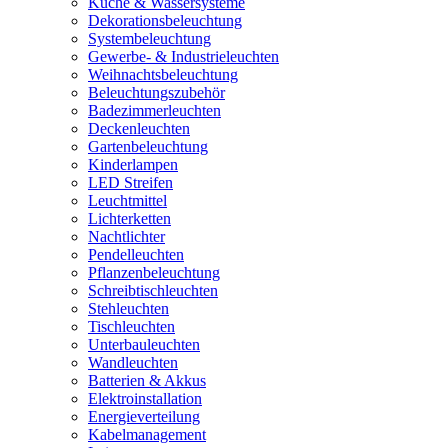
Küche & Wassersysteme
Dekorationsbeleuchtung
Systembeleuchtung
Gewerbe- & Industrieleuchten
Weihnachtsbeleuchtung
Beleuchtungszubehör
Badezimmerleuchten
Deckenleuchten
Gartenbeleuchtung
Kinderlampen
LED Streifen
Leuchtmittel
Lichterketten
Nachtlichter
Pendelleuchten
Pflanzenbeleuchtung
Schreibtischleuchten
Stehleuchten
Tischleuchten
Unterbauleuchten
Wandleuchten
Batterien & Akkus
Elektroinstallation
Energieverteilung
Kabelmanagement