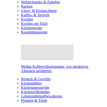
Weinschränke & Zubehör
Backen
Glace- & Eismaschinen
Kaffee- & Teewelt
Kochen
Kochen am Tisch
Küchengeräte
Raumklimageräte
Melitta Kaffeevollautomaten: von attraktiven
Aktionen profitieren
Besteck & Geschirr
Küchenhilfen
Küchenmessgeräte
Küchenrollenhalter
Lebensmittelaufbewahrung
Pfannen & Töpfe