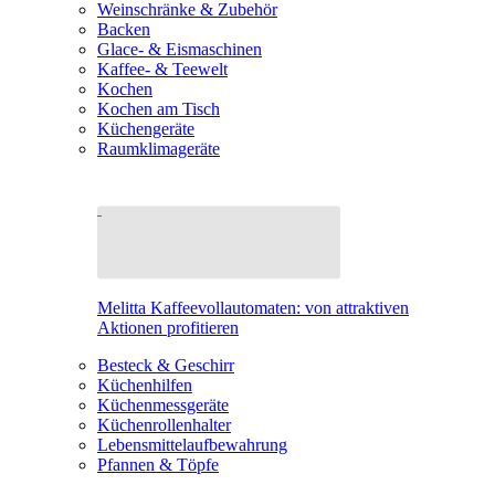
Weinschränke & Zubehör
Backen
Glace- & Eismaschinen
Kaffee- & Teewelt
Kochen
Kochen am Tisch
Küchengeräte
Raumklimageräte
Melitta Kaffeevollautomaten: von attraktiven
Aktionen profitieren
Besteck & Geschirr
Küchenhilfen
Küchenmessgeräte
Küchenrollenhalter
Lebensmittelaufbewahrung
Pfannen & Töpfe