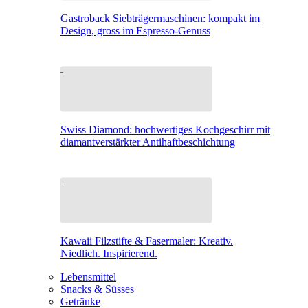
Gastroback Siebträgermaschinen: kompakt im
Design, gross im Espresso-Genuss
Swiss Diamond: hochwertiges Kochgeschirr mit
diamantverstärkter Antihaftbeschichtung
Kawaii Filzstifte & Fasermaler: Kreativ.
Niedlich. Inspirierend.
Lebensmittel
Snacks & Süsses
Getränke