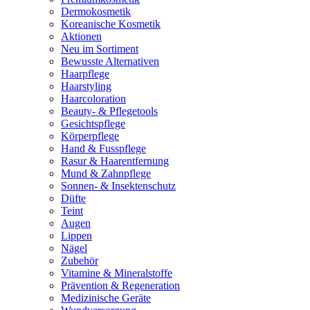
Dermokosmetik
Koreanische Kosmetik
Aktionen
Neu im Sortiment
Bewusste Alternativen
Haarpflege
Haarstyling
Haarcoloration
Beauty- & Pflegetools
Gesichtspflege
Körperpflege
Hand & Fusspflege
Rasur & Haarentfernung
Mund & Zahnpflege
Sonnen- & Insektenschutz
Düfte
Teint
Augen
Lippen
Nägel
Zubehör
Vitamine & Mineralstoffe
Prävention & Regeneration
Medizinische Geräte