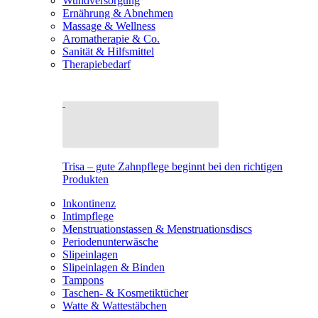
Wundversorgung
Ernährung & Abnehmen
Massage & Wellness
Aromatherapie & Co.
Sanität & Hilfsmittel
Therapiebedarf
Trisa – gute Zahnpflege beginnt bei den richtigen
Produkten
Inkontinenz
Intimpflege
Menstruationstassen & Menstruationsdiscs
Periodenunterwäsche
Slipeinlagen
Slipeinlagen & Binden
Tampons
Taschen- & Kosmetiktücher
Watte & Wattestäbchen