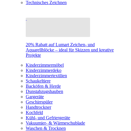
Technisches Zeichnen
20% Rabatt auf Lumart Zeichen- und
Aquarellblöcke – ideal für Skizzen und kreative
Projekte
Kinderzimmermöbel
Kinderzimmerdeko
Kinderzimmertextilien
Schaukeltiere
Backöfen & Herde
Dunstabzugshauben
Gargeräte
Geschirrspüler
Handtrockner
Kochfeld
Kühl- und Gefriergeräte
Vakuumier- & Wärmeschublade
Waschen & Trocknen