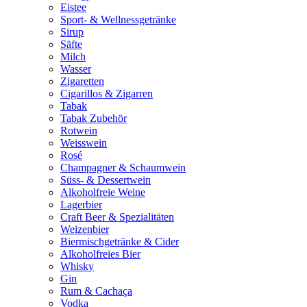
Eistee
Sport- & Wellnessgetränke
Sirup
Säfte
Milch
Wasser
Zigaretten
Cigarillos & Zigarren
Tabak
Tabak Zubehör
Rotwein
Weisswein
Rosé
Champagner & Schaumwein
Süss- & Dessertwein
Alkoholfreie Weine
Lagerbier
Craft Beer & Spezialitäten
Weizenbier
Biermischgetränke & Cider
Alkoholfreies Bier
Whisky
Gin
Rum & Cachaça
Vodka