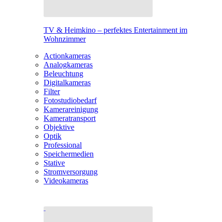
TV & Heimkino – perfektes Entertainment im
Wohnzimmer
Actionkameras
Analogkameras
Beleuchtung
Digitalkameras
Filter
Fotostudiobedarf
Kamerareinigung
Kameratransport
Objektive
Optik
Professional
Speichermedien
Stative
Stromversorgung
Videokameras