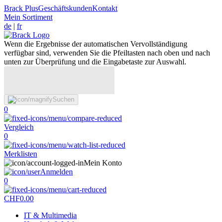
Brack Plus
Geschäftskunden
Kontakt
Mein Sortiment
de
|
fr
Wenn die Ergebnisse der automatischen Vervollständigung
verfügbar sind, verwenden Sie die Pfeiltasten nach oben und nach
unten zur Überprüfung und die Eingabetaste zur Auswahl.
Suchen
0
Vergleich
0
Merklisten
Mein Konto
Anmelden
0
CHF
0.00
IT & Multimedia