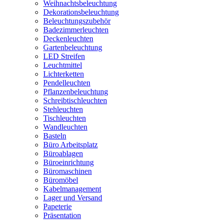
Weihnachtsbeleuchtung
Dekorationsbeleuchtung
Beleuchtungszubehör
Badezimmerleuchten
Deckenleuchten
Gartenbeleuchtung
LED Streifen
Leuchtmittel
Lichterketten
Pendelleuchten
Pflanzenbeleuchtung
Schreibtischleuchten
Stehleuchten
Tischleuchten
Wandleuchten
Basteln
Büro Arbeitsplatz
Büroablagen
Büroeinrichtung
Büromaschinen
Büromöbel
Kabelmanagement
Lager und Versand
Papeterie
Präsentation