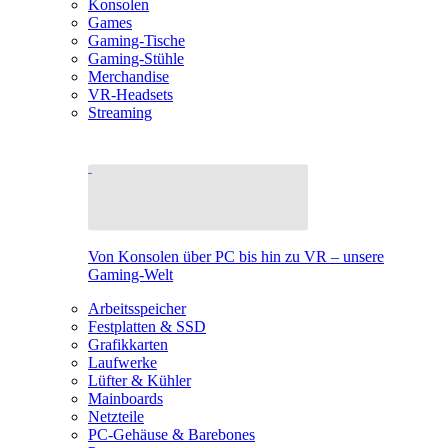
Konsolen
Games
Gaming-Tische
Gaming-Stühle
Merchandise
VR-Headsets
Streaming
Von Konsolen über PC bis hin zu VR – unsere
Gaming-Welt
Arbeitsspeicher
Festplatten & SSD
Grafikkarten
Laufwerke
Lüfter & Kühler
Mainboards
Netzteile
PC-Gehäuse & Barebones