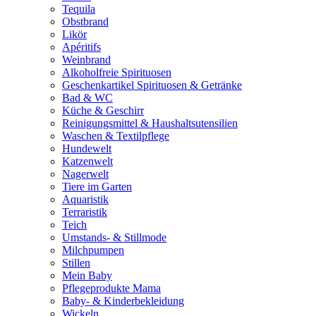
Tequila
Obstbrand
Likör
Apéritifs
Weinbrand
Alkoholfreie Spirituosen
Geschenkartikel Spirituosen & Getränke
Bad & WC
Küche & Geschirr
Reinigungsmittel & Haushaltsutensilien
Waschen & Textilpflege
Hundewelt
Katzenwelt
Nagerwelt
Tiere im Garten
Aquaristik
Terraristik
Teich
Umstands- & Stillmode
Milchpumpen
Stillen
Mein Baby
Pflegeprodukte Mama
Baby- & Kinderbekleidung
Wickeln