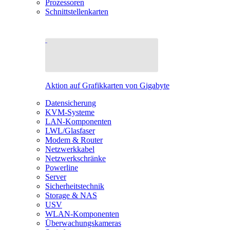
Prozessoren
Schnittstellenkarten
Aktion auf Grafikkarten von Gigabyte
Datensicherung
KVM-Systeme
LAN-Komponenten
LWL/Glasfaser
Modem & Router
Netzwerkkabel
Netzwerkschränke
Powerline
Server
Sicherheitstechnik
Storage & NAS
USV
WLAN-Komponenten
Überwachungskameras