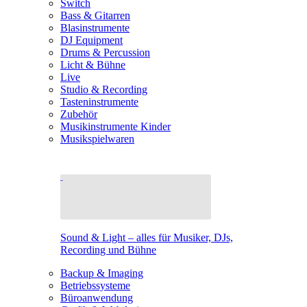
Switch
Bass & Gitarren
Blasinstrumente
DJ Equipment
Drums & Percussion
Licht & Bühne
Live
Studio & Recording
Tasteninstrumente
Zubehör
Musikinstrumente Kinder
Musikspielwaren
Sound & Light – alles für Musiker, DJs,
Recording und Bühne
Backup & Imaging
Betriebssysteme
Büroanwendung