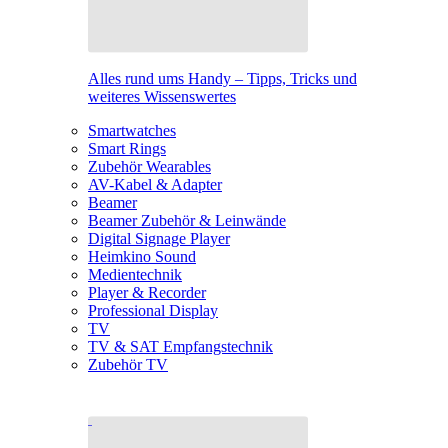
Alles rund ums Handy – Tipps, Tricks und
weiteres Wissenswertes
Smartwatches
Smart Rings
Zubehör Wearables
AV-Kabel & Adapter
Beamer
Beamer Zubehör & Leinwände
Digital Signage Player
Heimkino Sound
Medientechnik
Player & Recorder
Professional Display
TV
TV & SAT Empfangstechnik
Zubehör TV