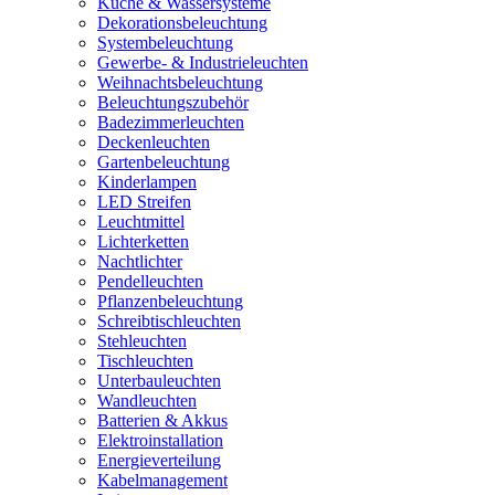
Küche & Wassersysteme
Dekorationsbeleuchtung
Systembeleuchtung
Gewerbe- & Industrieleuchten
Weihnachtsbeleuchtung
Beleuchtungszubehör
Badezimmerleuchten
Deckenleuchten
Gartenbeleuchtung
Kinderlampen
LED Streifen
Leuchtmittel
Lichterketten
Nachtlichter
Pendelleuchten
Pflanzenbeleuchtung
Schreibtischleuchten
Stehleuchten
Tischleuchten
Unterbauleuchten
Wandleuchten
Batterien & Akkus
Elektroinstallation
Energieverteilung
Kabelmanagement