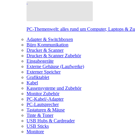
PC-Themenwelt: alles rund um Computer, Laptops & Z
Adapter & Switchboxen
Büro Kommunikation
Drucker & Scanner
Drucker & Scanner Zubehör
Eingabegeräte
Externe Gehäuse (Laufwerke)
Externer Speicher
Grafiktablet
Kabel
Kassensysteme und Zubehör
Monitor Zubehör
PC-Kabel/-Adapter
PC-Lautsprecher
Tastaturen & Mäuse
Tinte & Toner
USB Hubs & Cardreader
USB Sticks
Monitore