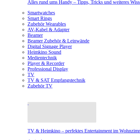
Alles rund ums Handy – Tipps, Tricks und weiteres Wis
Smartwatches
Smart Rings
Zubehör Wearables
AV-Kabel & Adapter
Beamer
Beamer Zubehör & Leinwände
Digital Signage Player
Heimkino Sound
Medientechnik
Player & Recorder
Professional Display
TV
TV & SAT Empfangstechnik
Zubehör TV
TV & Heimkino – perfektes Entertainment im Wohnzim