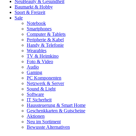
Neu
Beauty & Gesundheit
Baumarkt & Hobby
Sport & Freizeit
Sale
Notebook
Smartphones
Computer & Tablets
Peripherie & Kabel
Handy & Telefonie
Wearables
TV & Heimkino
Foto & Video
Audio
Gaming
PC Komponenten
Netzwerk & Server
Sound & Light
Software
IT Sicherheit
Haussteuerung & Smart Home
Geschenkkarten & Gutscheine
Aktionen
Neu im Sortiment
Bewusste Alternativen