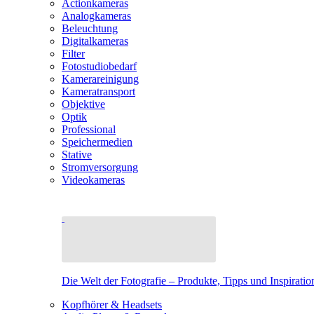
Actionkameras
Analogkameras
Beleuchtung
Digitalkameras
Filter
Fotostudiobedarf
Kamerareinigung
Kameratransport
Objektive
Optik
Professional
Speichermedien
Stative
Stromversorgung
Videokameras
Die Welt der Fotografie – Produkte, Tipps und Inspiratio
Kopfhörer & Headsets