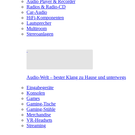
Audio Player & Recorder
Radios & Radio-CD
Car-Audio
HiFi-Komponenten
Lautsprecher
Multiroom
Stereoanlagen
Audio-Welt – bester Klang zu Hause und unterwegs
Eingabegeräte
Konsolen
Games
Gaming-Tische
Gaming-Stühle
Merchandise
VR-Headsets
Streaming